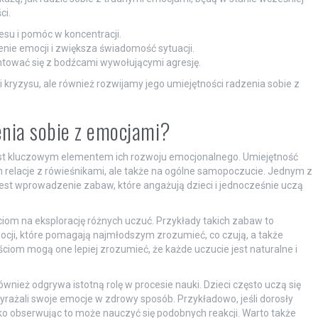
ci.
su i pomóc w koncentracji.
nie emocji i zwiększa świadomość sytuacji.
tować się z bodźcami wywołującymi agresję.
 kryzysu, ale również rozwijamy jego umiejętności radzenia sobie z
enia sobie z emocjami?
jest kluczowym elementem ich rozwoju emocjonalnego. Umiejętność
h relacje z rówieśnikami, ale także na ogólne samopoczucie. Jednym z
jest wprowadzenie zabaw, które angażują dzieci i jednocześnie uczą
ciom na eksplorację różnych uczuć. Przykłady takich zabaw to
ocji, które pomagają najmłodszym zrozumieć, co czują, a także
ściom mogą one lepiej zrozumieć, że każde uczucie jest naturalne i
eż odgrywa istotną rolę w procesie nauki. Dzieci często uczą się
yrażali swoje emocje w zdrowy sposób. Przykładowo, jeśli dorosły
ecko obserwując to może nauczyć się podobnych reakcji. Warto także