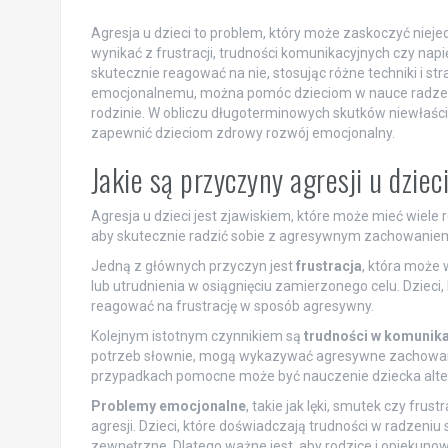
Agresja u dzieci to problem, który może zaskoczyć nieje
wynikać z frustracji, trudności komunikacyjnych czy napię
skutecznie reagować na nie, stosując różne techniki i s
emocjonalnemu, można pomóc dzieciom w nauce radzenia 
rodzinie. W obliczu długoterminowych skutków niewłaści
zapewnić dzieciom zdrowy rozwój emocjonalny.
Jakie są przyczyny agresji u dziec
Agresja u dzieci jest zjawiskiem, które może mieć wiele 
aby skutecznie radzić sobie z agresywnym zachowaniem 
Jedną z głównych przyczyn jest
frustracja
, która może 
lub utrudnienia w osiągnięciu zamierzonego celu. Dzieci
reagować na frustrację w sposób agresywny.
Kolejnym istotnym czynnikiem są
trudności w komunika
potrzeb słownie, mogą wykazywać agresywne zachowania
przypadkach pomocne może być nauczenie dziecka alter
Problemy emocjonalne
, takie jak lęki, smutek czy fr
agresji. Dzieci, które doświadczają trudności w radzen
zewnętrzne. Dlatego ważne jest, aby rodzice i opiekunow