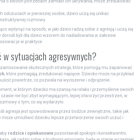
nia o swoich potrzebach zamiast ich ukrywania, może zredukować
 odczuciach w pierwszej osobie, dzieci uczą się unikać
konstruktywnej rozmowy.
 wpłynąć na sposób, w jaki dzieci radzą sobie z agresją i uczą się
dorośli byli dla dzieci wzorem do naśladowania w zakresie
tosować je w praktyce.
ć w sytuacjach agresywnych?
est zastosowanie skutecznych strategii, które pomogą mu zapanować
ch
, które pomagają zredukować napięcie. Dziecko może na przykład
uścić powietrze, co pozwala na wyciszenie i odprężenie.
oment, w którym dziecko ma szansę na relaks i przemyślenie swoich
czasie nie być zbyt wymagającym; lepiej stworzyć przestrzeń, w
 rozmowy o tym, co się wydarzyło.
eśli agresja jest spowodowana przez bodźce zewnętrzne, takie jak
ce może umożliwić dziecku lepsze przetworzenie swoich uczuć i
 aby
rodzice i opiekunowie
pozostawali spokojni i konsekwentni.
pokażą, jak radzić sobie z trudnymi emocjami, będą w stanie wcześniej