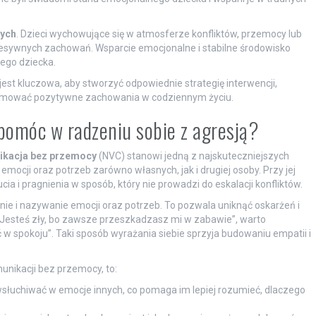
nych
. Dzieci wychowujące się w atmosferze konfliktów, przemocy lub
esywnych zachowań. Wsparcie emocjonalne i stabilne środowisko
ego dziecka.
est kluczowa, aby stworzyć odpowiednie strategię interwencji,
romować pozytywne zachowania w codziennym życiu.
pomóc w radzeniu sobie z agresją?
kacja bez przemocy
(NVC) stanowi jedną z najskuteczniejszych
emocji oraz potrzeb zarówno własnych, jak i drugiej osoby. Przy jej
a i pragnienia w sposób, który nie prowadzi do eskalacji konfliktów.
ie i nazywanie emocji oraz potrzeb. To pozwala uniknąć oskarżeń i
 „Jesteś zły, bo zawsze przeszkadzasz mi w zabawie”, warto
w spokoju”. Taki sposób wyrażania siebie sprzyja budowaniu empatii i
unikacji bez przemocy, to:
wsłuchiwać w emocje innych, co pomaga im lepiej rozumieć, dlaczego