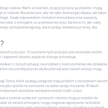
dnego rodzica. Warto zrozumieć, że jej przyczyny są złożone i mogą
ć w rodzinie. Kluczowe jest, aby nie tylko dostrzegać objawy, ale także
trategie. Dzięki odpowiednim metodom komunikacji oraz wsparciu
sobie z emocjami, co przyniesie korzyści zarówno im, jak i całej
wego zarządzania agresją, warto podjąć działania już teraz, aby
i?
różnych przyczyn. Zrozumienie tych przyczyn jest niezwykle istotne,
i zapewnić dziecku wsparcie, którego potrzebuje.
wynikać z różnych sytuacji, na przykład z niezrozumienia celu działania
, które nie potrafią jeszcze skutecznie wyrażać swoich emocji, mogą
cji
. Dzieci, które szukają uwagi lub mają problem z wyrażaniem swoich
 jako sposób na zwrócenie na siebie uwagi otoczenia. W takich
natywnych sposobów wyrażania swoich myśli i uczuć.
ustracja z powodu wydarzeń życiowych, również mogą prowadzić do
iu sobie ze swoimi emocjami, mogą reagować agresywnie na bodźce
ie byli świadomi stanu emocjonalnego dziecka i wsparli je w trudnych