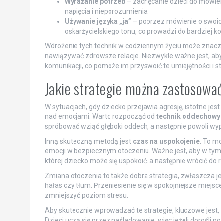
Wyrażanie potrzeb
– zachęcanie dzieci do mówie
napięcia i nieporozumienia.
Używanie języka „ja”
– poprzez mówienie o swoich
oskarżycielskiego tonu, co prowadzi do bardziej 
Wdrożenie tych technik w codziennym życiu może znacząco
nawiązywać zdrowsze relacje. Niezwykle ważne jest, aby 
komunikacji, co pomoże im przyswoić te umiejętności i s
Jakie strategie można zastosowa
W sytuacjach, gdy dziecko przejawia agresję, istotne j
nad emocjami. Warto rozpocząć od
technik oddechowy
spróbować wziąć głęboki oddech, a następnie powoli wyp
Inną skuteczną metodą jest
czas na uspokojenie
. To m
emocji w bezpiecznym otoczeniu. Ważne jest, aby w tym 
której dziecko może się uspokoić, a następnie wrócić do
Zmiana otoczenia to także dobra strategia, zwłaszcza j
hałas czy tłum. Przeniesienie się w spokojniejsze miejs
zmniejszyć poziom stresu.
Aby skutecznie wprowadzać te strategie, kluczowe jest,
Dzieci uczą się przez naśladowanie, więc jeżeli dorośli 