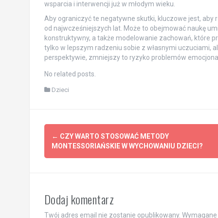
wsparcia i interwencji już w młodym wieku.
Aby ograniczyć te negatywne skutki, kluczowe jest, aby 
od najwcześniejszych lat. Może to obejmować naukę umi
konstruktywny, a także modelowanie zachowań, które pr
tylko w lepszym radzeniu sobie z własnymi uczuciami, al
perspektywie, zmniejszy to ryzyko problemów emocjonal
No related posts.
Dzieci
Post
←
CZY WARTO STOSOWAĆ METODY
navigation
MONTESSORIAŃSKIE W WYCHOWANIU DZIECI?
Dodaj komentarz
Twój adres email nie zostanie opublikowany.
Wymagane 