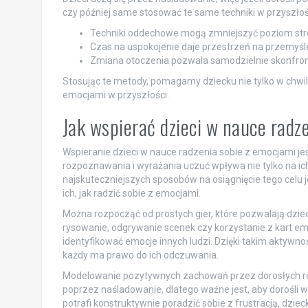
czy później same stosować te same techniki w przyszłoś
Techniki oddechowe mogą zmniejszyć poziom stre
Czas na uspokojenie daje przestrzeń na przemyśle
Zmiana otoczenia pozwala samodzielnie skonfron
Stosując te metody, pomagamy dziecku nie tylko w chwili
emocjami w przyszłości.
Jak wspierać dzieci w nauce radz
Wspieranie dzieci w nauce radzenia sobie z emocjami 
rozpoznawania i wyrażania uczuć wpływa nie tylko na ic
najskuteczniejszych sposobów na osiągnięcie tego celu 
ich, jak radzić sobie z emocjami.
Można rozpocząć od prostych gier, które pozwalają dzie
rysowanie, odgrywanie scenek czy korzystanie z kart em
identyfikować emocje innych ludzi. Dzięki takim aktywno
każdy ma prawo do ich odczuwania.
Modelowanie pozytywnych zachowań przez dorosłych równi
poprzez naśladowanie, dlatego ważne jest, aby dorośli w
potrafi konstruktywnie poradzić sobie z frustracją, dzi