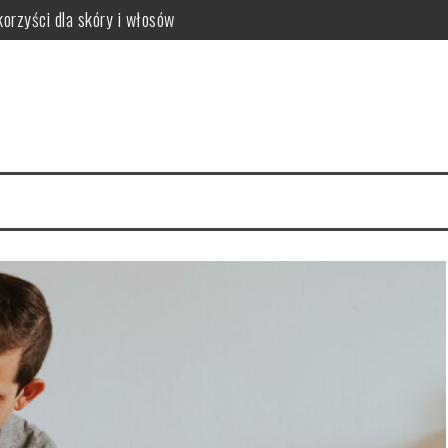
orzyści dla skóry i włosów
latków? Podstawowe zasady
równowagi organizmu
owanie i przepisy DIY
zyn – smukłe nogi w 4 tygodnie
ne metody pielęgnacji