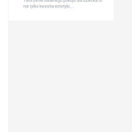
Tworzenie idealnego pokoju dla dziecka to
nie tylko kwestia estetyki, …