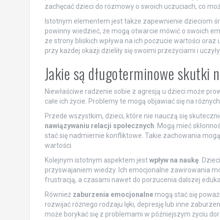
zachęcać dzieci do rozmowy o swoich uczuciach, co moż
Istotnym elementem jest także zapewnienie dzieciom śro
powinny wiedzieć, że mogą otwarcie mówić o swoich emo
ze strony bliskich wpływa na ich poczucie wartości oraz
przy każdej okazji dzieliły się swoimi przeżyciami i uczył
Jakie są długoterminowe skutki n
Niewłaściwe radzenie sobie z agresją u dzieci może pr
całe ich życie. Problemy te mogą objawiać się na różnyc
Przede wszystkim, dzieci, które nie nauczą się skutec
nawiązywaniu relacji społecznych
. Mogą mieć skłonnoś
stać się nadmiernie konfliktowe. Takie zachowania mogą 
wartości.
Kolejnym istotnym aspektem jest
wpływ na naukę
. Dzie
przyswajaniem wiedzy. Ich emocjonalne zawirowania mog
frustracją, a czasami nawet do porzucenia dalszej edukac
Również
zaburzenia emocjonalne
mogą stać się poważn
rozwijać różnego rodzaju lęki, depresję lub inne zaburzen
może borykać się z problemami w późniejszym życiu dor