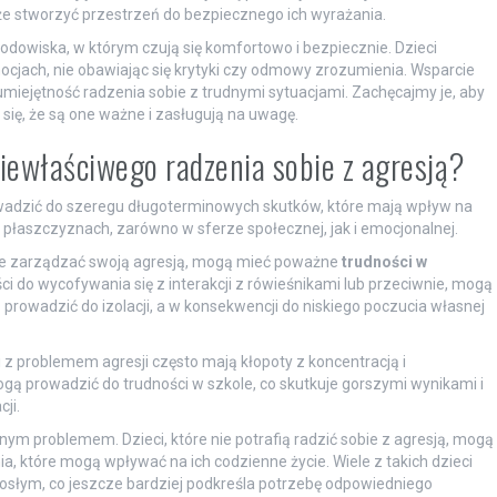
e stworzyć przestrzeń do bezpiecznego ich wyrażania.
dowiska, w którym czują się komfortowo i bezpiecznie. Dzieci
cjach, nie obawiając się krytyki czy odmowy zrozumienia. Wsparcie
 umiejętność radzenia sobie z trudnymi sytuacjami. Zachęcajmy je, aby
y się, że są one ważne i zasługują na uwagę.
iewłaściwego radzenia sobie z agresją?
owadzić do szeregu długoterminowych skutków, które mają wpływ na
h płaszczyznach, zarówno w sferze społecznej, jak i emocjonalnej.
znie zarządzać swoją agresją, mogą mieć poważne
trudności w
ci do wycofywania się z interakcji z rówieśnikami lub przeciwnie, mogą
prowadzić do izolacji, a w konsekwencji do niskiego poczucia własnej
ci z problemem agresji często mają kłopoty z koncentracją i
ą prowadzić do trudności w szkole, co skutkuje gorszymi wynikami i
ji.
ym problemem. Dzieci, które nie potrafią radzić sobie z agresją, mogą
ia, które mogą wpływać na ich codzienne życie. Wiele z takich dzieci
osłym, co jeszcze bardziej podkreśla potrzebę odpowiedniego