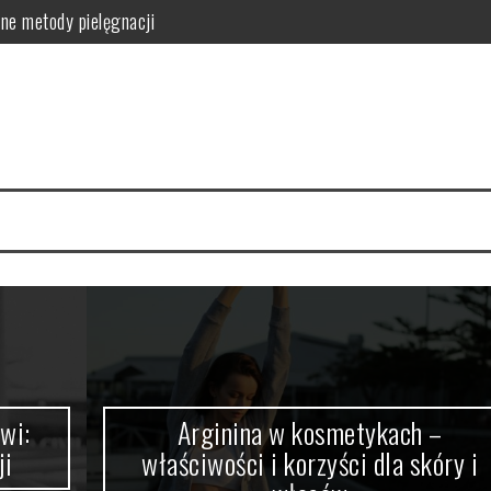
ne metody pielęgnacji
orzyści dla skóry i włosów
latków? Podstawowe zasady
równowagi organizmu
owanie i przepisy DIY
zyn – smukłe nogi w 4 tygodnie
Arginina w kosmetykach –
właściwości i korzyści dla skóry i