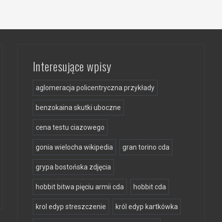
Interesujące wpisy
aglomeracja policentryczna przykłady
benzokaina skutki uboczne
cena testu ciazowego
gonia wielocha wikipedia
gran torino cda
grypa bostońska zdjęcia
hobbit bitwa pięciu armii cda
hobbit cda
krol edyp streszczenie
król edyp kartkówka