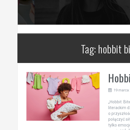
Tag:
hobbit b
Hobbi
19 marca
„Hobbit: Bit
literackim d
o przyszłoś
połączyć si
tylko emocj