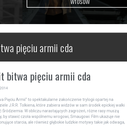
włosów
itwa pięciu armii cda
t bitwa pięciu armii cda
 2014
wa Pięciu Armii” to spektakularne zakończenie trylogii opartej na
ziele J.R.R. Tolkiena, które zabiera widzów w sam środek epickiej walki
ć Śródziemia. W obliczu narastających zagrożeń, różne rasy muszą
ły, by stawić czoła wspólnemu wrogowi, Smaugowi. Film ukazuje nie
onujące starcia, ale również głębokie ludzkie motywy takie jak odwaga,