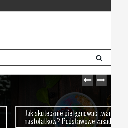
Jak skutecznie pielęgnować twarz
Skł
nastolatków? Podstawowe zasady