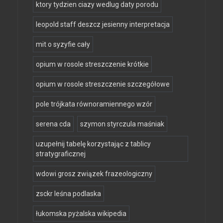
ktory tydzien ciazy wedlug daty porodu
leopold staff deszcz jesienny interpretacja
mit o syzyfie cały
opium w rosole streszczenie krótkie
opium w rosole streszczenie szczegółowe
pole trójkata równoramiennego wzór
serena cda
szymon styrczula maśniak
uzupełnij tabelę korzystając z tablicy
stratygraficznej
wdowi grosz związek frazeologiczny
zsckr leśna podlaska
łukomska pyżalska wikipedia