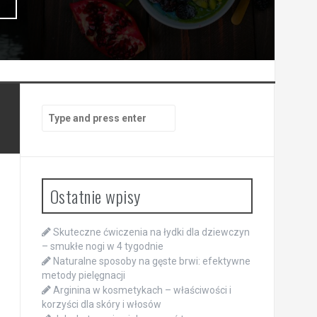
Search
for:
Ostatnie wpisy
Skuteczne ćwiczenia na łydki dla dziewczyn
– smukłe nogi w 4 tygodnie
Naturalne sposoby na gęste brwi: efektywne
metody pielęgnacji
Arginina w kosmetykach – właściwości i
korzyści dla skóry i włosów