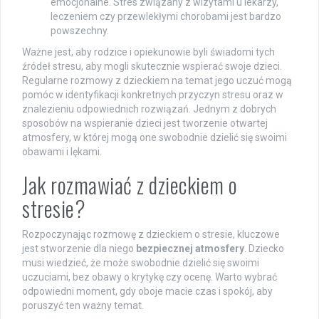
emocjonalne. Stres związany z wizytami u lekarzy,
leczeniem czy przewlekłymi chorobami jest bardzo
powszechny.
Ważne jest, aby rodzice i opiekunowie byli świadomi tych
źródeł stresu, aby mogli skutecznie wspierać swoje dzieci.
Regularne rozmowy z dzieckiem na temat jego uczuć mogą
pomóc w identyfikacji konkretnych przyczyn stresu oraz w
znalezieniu odpowiednich rozwiązań. Jednym z dobrych
sposobów na wspieranie dzieci jest tworzenie otwartej
atmosfery, w której mogą one swobodnie dzielić się swoimi
obawami i lękami.
Jak rozmawiać z dzieckiem o
stresie?
Rozpoczynając rozmowę z dzieckiem o stresie, kluczowe
jest stworzenie dla niego
bezpiecznej atmosfery
. Dziecko
musi wiedzieć, że może swobodnie dzielić się swoimi
uczuciami, bez obawy o krytykę czy ocenę. Warto wybrać
odpowiedni moment, gdy oboje macie czas i spokój, aby
poruszyć ten ważny temat.