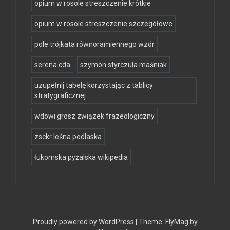
opium w rosole streszczenie krótkie
opium w rosole streszczenie szczegółowe
pole trójkata równoramiennego wzór
serena cda
szymon styrczula maśniak
uzupełnij tabelę korzystając z tablicy
stratygraficznej
wdowi grosz związek frazeologiczny
zsckr leśna podlaska
łukomska pyżalska wikipedia
Proudly powered by WordPress
|
Theme:
FlyMag
by