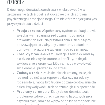
dzieci?
Dzieci mogą doświadczać stresu z wielu powodów, a
zrozumienie tych źródeł jest kluczowe dla ich zdrowia
psychicznego i emocjonalnego. Oto niektóre z najczęstszych
przyczyn stresu u dzieci:
Presja szkolna:
Współczesny system edukacji stawia
wysokie wymagania przed uczniami, co może
prowadzić do uczucia przytłoczenia. Dzieci często
odczuwają stres związany z ocenami, zadaniami
domowymi oraz przystąpieniem do egzaminów.
Konflikty z rówieśnikami:
Relacje z rówieśnikami są
dla dzieci niezwykle istotne, a konflikty, takie jak
wykluczenie z grupy czy kłótnie, mogą wywoływać
silne emocje i prowadzić do stresu.
Zmiany w rodzinie:
Jakiekolwiek zmiany, takie jak
rozwód rodziców, przeprowadzka, czy narodziny
rodzeństwa, mogą być trudne do zaakceptowania dla
dzieci i wywoływać u nich poczucie lęku i niepewności.
Problemy zdrowotne:
Kiedy dzieci doświadczają
problemów zdrowotnych, zarówno fizycznych, jak i
psychicznych, może to wpływać na ich samopoczucie