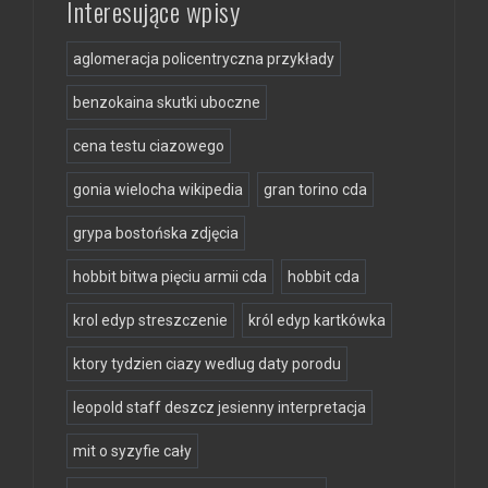
Interesujące wpisy
aglomeracja policentryczna przykłady
benzokaina skutki uboczne
cena testu ciazowego
gonia wielocha wikipedia
gran torino cda
grypa bostońska zdjęcia
hobbit bitwa pięciu armii cda
hobbit cda
krol edyp streszczenie
król edyp kartkówka
ktory tydzien ciazy wedlug daty porodu
leopold staff deszcz jesienny interpretacja
mit o syzyfie cały