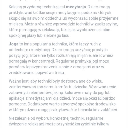
Kolejną przydatną techniką jest
medytacja
. Dzieci mogą
praktykować krótkie sesje medytacyjne, podczas których
skupić się na swoim oddechu lub wyobrażać sobie przyjemne
miejsca. Można również wprowadzić techniki wizualizacyjne,
które pomagają w relaksacji, takie jak wyobrażenie sobie
spokojnej plaży lub zielonego lasu.
Joga
to inna popularna technika, która łączy ruch z
oddechem i medytacją. Dzieci mogą uczyć się prostych
pozycji jogi, które nie tylko rozluźniają mięśnie, ale również
pomagają w koncentracji. Regularna praktyka jogi może
pomóc w lepszym radzeniu sobie z emocjami oraz w
zredukowaniu objawów stresu.
Ważne jest, aby techniki były dostosowane do wieku,
zainteresowań i poziomu komfortu dziecka. Wprowadzenie
zabawnych elementów, jak np. kolorowe maty do jogi lub
aplikacje z medytacjami dla dzieci, może się okazać bardzo
pomocne. Dodatkowo warto stworzyć spokojne środowisko,
w którym dzieci mogą praktykować te techniki bez zakłóceń.
Niezależnie od wyboru konkretnej techniki, regularne
ćwiczenie relaksacji może przynieść korzyści nie tylko w