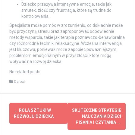
Dziecko przeżywa intensywne emocje, takie jak
smutek, złość czy frustracja, które są trudne do
kontrolowania.
Specjalista może pomóc w zrozumieniu, co dokładnie może
być przyczyną stresu oraz zaproponować odpowiednie
metody wsparcia, takie jak terapia poznawczo-behawioralna
czy różnorodne techniki relaksacyjne. Wczesna interwencja
jest kluczowa, ponieważ może zapobiec poważniejszym
problemom emocjonalnym w przyszłości, które mogą
wpływać na rozwój dziecka.
No related posts.
Dzieci
Post
←
ROLA SZTUKI W
SKUTECZNE STRATEGIE
navigation
ROZWOJU DZIECKA
NAUCZANIA DZIECI
PISANIA I CZYTANIA
→