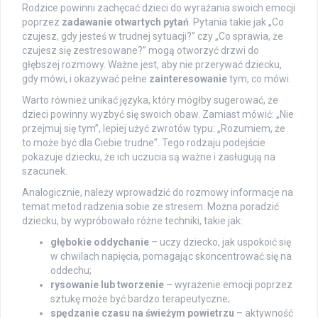
Rodzice powinni zachęcać dzieci do wyrażania swoich emocji
poprzez
zadawanie otwartych pytań
. Pytania takie jak „Co
czujesz, gdy jesteś w trudnej sytuacji?” czy „Co sprawia, że
czujesz się zestresowane?” mogą otworzyć drzwi do
głębszej rozmowy. Ważne jest, aby nie przerywać dziecku,
gdy mówi, i okazywać pełne
zainteresowanie
tym, co mówi.
Warto również unikać języka, który mógłby sugerować, że
dzieci powinny wyzbyć się swoich obaw. Zamiast mówić: „Nie
przejmuj się tym”, lepiej użyć zwrotów typu: „Rozumiem, że
to może być dla Ciebie trudne”. Tego rodzaju podejście
pokazuje dziecku, że ich uczucia są ważne i zasługują na
szacunek.
Analogicznie, należy wprowadzić do rozmowy informacje na
temat metod radzenia sobie ze stresem. Można poradzić
dziecku, by wypróbowało różne techniki, takie jak:
głębokie oddychanie
– uczy dziecko, jak uspokoić się
w chwilach napięcia, pomagając skoncentrować się na
oddechu;
rysowanie lub tworzenie
– wyrażenie emocji poprzez
sztukę może być bardzo terapeutyczne;
spędzanie czasu na świeżym powietrzu
– aktywność