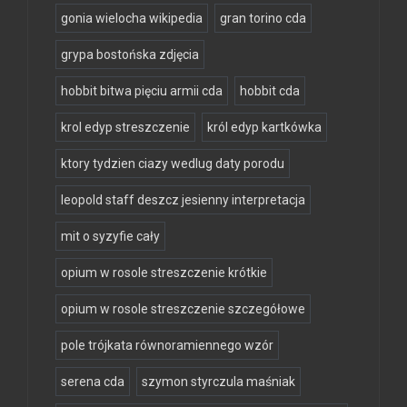
gonia wielocha wikipedia
gran torino cda
grypa bostońska zdjęcia
hobbit bitwa pięciu armii cda
hobbit cda
krol edyp streszczenie
król edyp kartkówka
ktory tydzien ciazy wedlug daty porodu
leopold staff deszcz jesienny interpretacja
mit o syzyfie cały
opium w rosole streszczenie krótkie
opium w rosole streszczenie szczegółowe
pole trójkata równoramiennego wzór
serena cda
szymon styrczula maśniak