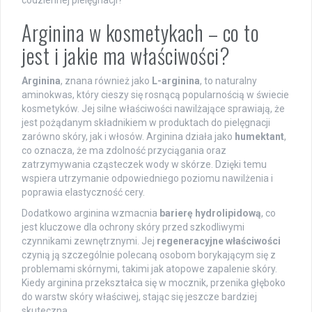
codziennej pielęgnacji?
Arginina w kosmetykach – co to
jest i jakie ma właściwości?
Arginina
, znana również jako
L-arginina
, to naturalny
aminokwas, który cieszy się rosnącą popularnością w świecie
kosmetyków. Jej silne właściwości nawilżające sprawiają, że
jest pożądanym składnikiem w produktach do pielęgnacji
zarówno skóry, jak i włosów. Arginina działa jako
humektant
,
co oznacza, że ma zdolność przyciągania oraz
zatrzymywania cząsteczek wody w skórze. Dzięki temu
wspiera utrzymanie odpowiedniego poziomu nawilżenia i
poprawia elastyczność cery.
Dodatkowo arginina wzmacnia
barierę hydrolipidową
, co
jest kluczowe dla ochrony skóry przed szkodliwymi
czynnikami zewnętrznymi. Jej
regeneracyjne właściwości
czynią ją szczególnie polecaną osobom borykającym się z
problemami skórnymi, takimi jak atopowe zapalenie skóry.
Kiedy arginina przekształca się w mocznik, przenika głęboko
do warstw skóry właściwej, stając się jeszcze bardziej
skuteczna.