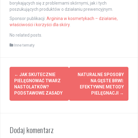
borykających się z problemami skórnymi, jak i tych
poszukujących produktów o działaniu prewencyjnym.
Sponsor publikacji:
Arginina w kosmetykach – działanie,
właściwości i korzyści dla skóry
.
No related posts.
Inne tematy
Post
←
JAK SKUTECZNIE
NATURALNE SPOSOBY
navigation
PIELĘGNOWAĆ TWARZ
NA GĘSTE BRWI:
NASTOLATKÓW?
EFEKTYWNE METODY
PODSTAWOWE ZASADY
PIELĘGNACJI
→
Dodaj komentarz