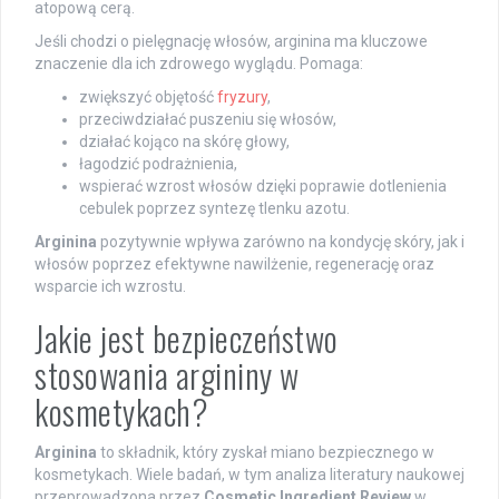
atopową cerą.
Jeśli chodzi o pielęgnację włosów, arginina ma kluczowe
znaczenie dla ich zdrowego wyglądu. Pomaga:
zwiększyć objętość
fryzury
,
przeciwdziałać puszeniu się włosów,
działać kojąco na skórę głowy,
łagodzić podrażnienia,
wspierać wzrost włosów dzięki poprawie dotlenienia
cebulek poprzez syntezę tlenku azotu.
Arginina
pozytywnie wpływa zarówno na kondycję skóry, jak i
włosów poprzez efektywne nawilżenie, regenerację oraz
wsparcie ich wzrostu.
Jakie jest bezpieczeństwo
stosowania argininy w
kosmetykach?
Arginina
to składnik, który zyskał miano bezpiecznego w
kosmetykach. Wiele badań, w tym analiza literatury naukowej
przeprowadzona przez
Cosmetic Ingredient Review
w