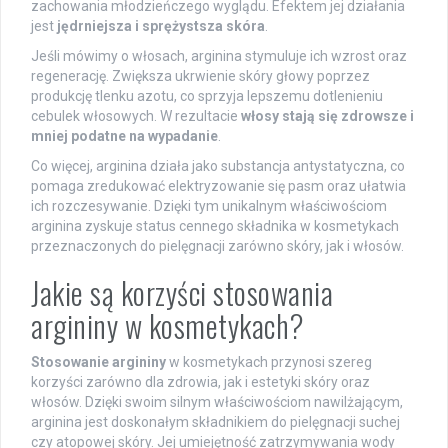
zachowania młodzieńczego wyglądu. Efektem jej działania
jest
jędrniejsza i sprężystsza skóra
.
Jeśli mówimy o włosach, arginina stymuluje ich wzrost oraz
regenerację. Zwiększa ukrwienie skóry głowy poprzez
produkcję tlenku azotu, co sprzyja lepszemu dotlenieniu
cebulek włosowych. W rezultacie
włosy stają się zdrowsze i
mniej podatne na wypadanie
.
Co więcej, arginina działa jako substancja antystatyczna, co
pomaga zredukować elektryzowanie się pasm oraz ułatwia
ich rozczesywanie. Dzięki tym unikalnym właściwościom
arginina zyskuje status cennego składnika w kosmetykach
przeznaczonych do pielęgnacji zarówno skóry, jak i włosów.
Jakie są korzyści stosowania
argininy w kosmetykach?
Stosowanie argininy
w kosmetykach przynosi szereg
korzyści zarówno dla zdrowia, jak i estetyki skóry oraz
włosów. Dzięki swoim silnym właściwościom nawilżającym,
arginina jest doskonałym składnikiem do pielęgnacji suchej
czy atopowej skóry. Jej umiejętność zatrzymywania wody