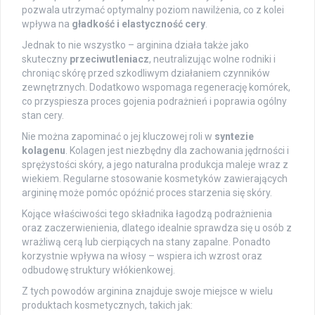
pozwala utrzymać optymalny poziom nawilżenia, co z kolei
wpływa na
gładkość i elastyczność cery
.
Jednak to nie wszystko – arginina działa także jako
skuteczny
przeciwutleniacz
, neutralizując wolne rodniki i
chroniąc skórę przed szkodliwym działaniem czynników
zewnętrznych. Dodatkowo wspomaga regenerację komórek,
co przyspiesza proces gojenia podrażnień i poprawia ogólny
stan cery.
Nie można zapominać o jej kluczowej roli w
syntezie
kolagenu
. Kolagen jest niezbędny dla zachowania jędrności i
sprężystości skóry, a jego naturalna produkcja maleje wraz z
wiekiem. Regularne stosowanie kosmetyków zawierających
argininę może pomóc opóźnić proces starzenia się skóry.
Kojące właściwości tego składnika łagodzą podrażnienia
oraz zaczerwienienia, dlatego idealnie sprawdza się u osób z
wrażliwą cerą lub cierpiących na stany zapalne. Ponadto
korzystnie wpływa na włosy – wspiera ich wzrost oraz
odbudowę struktury włókienkowej.
Z tych powodów arginina znajduje swoje miejsce w wielu
produktach kosmetycznych, takich jak: