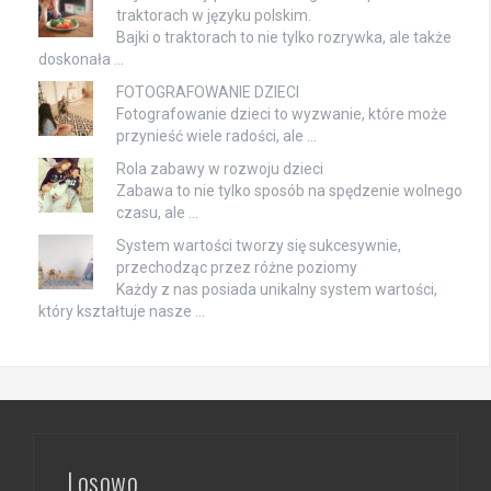
traktorach w języku polskim.
Bajki o traktorach to nie tylko rozrywka, ale także
doskonała …
FOTOGRAFOWANIE DZIECI
Fotografowanie dzieci to wyzwanie, które może
przynieść wiele radości, ale …
Rola zabawy w rozwoju dzieci
Zabawa to nie tylko sposób na spędzenie wolnego
czasu, ale …
System wartości tworzy się sukcesywnie,
przechodząc przez różne poziomy
Każdy z nas posiada unikalny system wartości,
który kształtuje nasze …
Losowo