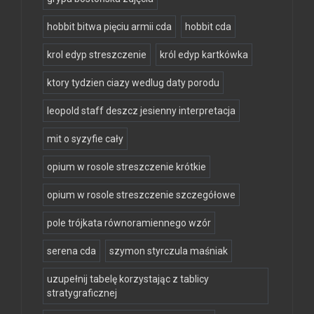
hobbit bitwa pięciu armii cda
hobbit cda
krol edyp streszczenie
król edyp kartkówka
ktory tydzien ciazy wedlug daty porodu
leopold staff deszcz jesienny interpretacja
mit o syzyfie cały
opium w rosole streszczenie krótkie
opium w rosole streszczenie szczegółowe
pole trójkata równoramiennego wzór
serena cda
szymon styrczula maśniak
uzupełnij tabelę korzystając z tablicy
stratygraficznej