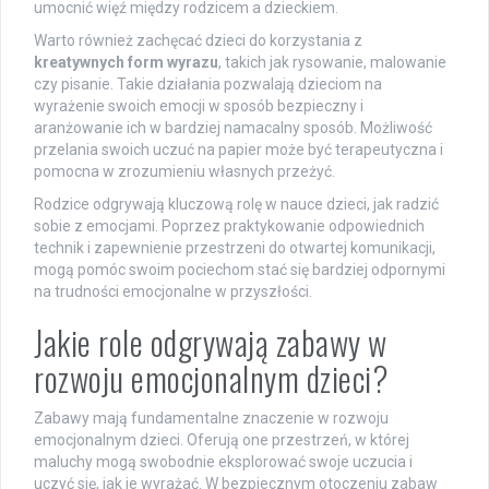
umocnić więź między rodzicem a dzieckiem.
Warto również zachęcać dzieci do korzystania z
kreatywnych form wyrazu
, takich jak rysowanie, malowanie
czy pisanie. Takie działania pozwalają dzieciom na
wyrażenie swoich emocji w sposób bezpieczny i
aranżowanie ich w bardziej namacalny sposób. Możliwość
przelania swoich uczuć na papier może być terapeutyczna i
pomocna w zrozumieniu własnych przeżyć.
Rodzice odgrywają kluczową rolę w nauce dzieci, jak radzić
sobie z emocjami. Poprzez praktykowanie odpowiednich
technik i zapewnienie przestrzeni do otwartej komunikacji,
mogą pomóc swoim pociechom stać się bardziej odpornymi
na trudności emocjonalne w przyszłości.
Jakie role odgrywają zabawy w
rozwoju emocjonalnym dzieci?
Zabawy mają fundamentalne znaczenie w rozwoju
emocjonalnym dzieci. Oferują one przestrzeń, w której
maluchy mogą swobodnie eksplorować swoje uczucia i
uczyć się, jak je wyrażać. W bezpiecznym otoczeniu zabaw