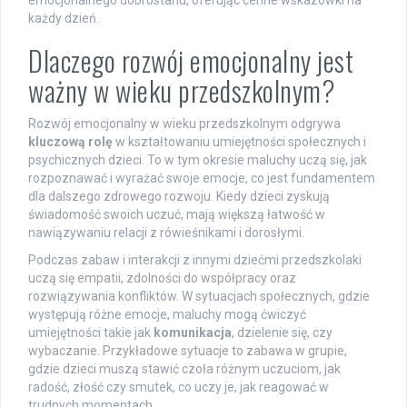
emocjonalnego dobrostanu, oferując cenne wskazówki na
każdy dzień.
Dlaczego rozwój emocjonalny jest
ważny w wieku przedszkolnym?
Rozwój emocjonalny w wieku przedszkolnym odgrywa
kluczową rolę
w kształtowaniu umiejętności społecznych i
psychicznych dzieci. To w tym okresie maluchy uczą się, jak
rozpoznawać i wyrażać swoje emocje, co jest fundamentem
dla dalszego zdrowego rozwoju. Kiedy dzieci zyskują
świadomość swoich uczuć, mają większą łatwość w
nawiązywaniu relacji z rówieśnikami i dorosłymi.
Podczas zabaw i interakcji z innymi dziećmi przedszkolaki
uczą się empatii, zdolności do współpracy oraz
rozwiązywania konfliktów. W sytuacjach społecznych, gdzie
występują różne emocje, maluchy mogą ćwiczyć
umiejętności takie jak
komunikacja
, dzielenie się, czy
wybaczanie. Przykładowe sytuacje to zabawa w grupie,
gdzie dzieci muszą stawić czoła różnym uczuciom, jak
radość, złość czy smutek, co uczy je, jak reagować w
trudnych momentach.