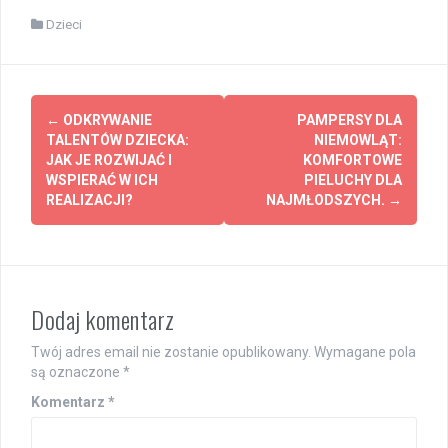
Dzieci
Post
←
ODKRYWANIE
PAMPERSY DLA
navigation
TALENTÓW DZIECKA:
NIEMOWLĄT:
JAK JE ROZWIJAĆ I
KOMFORTOWE
WSPIERAĆ W ICH
PIELUCHY DLA
REALIZACJI?
NAJMŁODSZYCH.
→
Dodaj komentarz
Twój adres email nie zostanie opublikowany.
Wymagane pola
są oznaczone
*
Komentarz
*