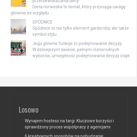
przeciwwskazania diety
Dieta norweska to temat, który przyciąga uwagę
głównie ze względu …
SPÓDNICE
Spódnice to nie tylko element garderoby, ale także
symbol stylu …
Jego główne funkcje to podejmowanie decyzji
W dzisiejszym świecie, pełnym różnorodnych
wyborów, umiejętność podejmowania decyzji staje
…
Losowo
Wynajem hostess na targi: Kluczowe korzyści i
sprawdzony proces współpracy z agencjami
6 kreatywnych sposobów na pobudzanie