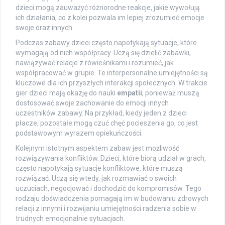
dzieci mogą zauważyć różnorodne reakcje, jakie wywołują
ich działania, co z kolei pozwala im lepiej zrozumieć emocje
swoje oraz innych.
Podczas zabawy dzieci często napotykają sytuacje, które
wymagają od nich współpracy. Uczą się dzielić zabawki,
nawiązywać relacje z rówieśnikami i rozumieć, jak
współpracować w grupie. Te interpersonalne umiejętności są
kluczowe dla ich przyszłych interakcji społecznych. W trakcie
gier dzieci mają okazję do nauki
empatii
, ponieważ muszą
dostosować swoje zachowanie do emocji innych
uczestników zabawy. Na przykład, kiedy jeden z dzieci
płacze, pozostałe mogą czuć chęć pocieszenia go, co jest
podstawowym wyrazem opiekuńczości.
Kolejnym istotnym aspektem zabaw jest możliwość
rozwiązywania konfliktów. Dzieci, które biorą udział w grach,
często napotykają sytuacje konfliktowe, które muszą
rozwiązać. Uczą się wtedy, jak rozmawiać o swoich
uczuciach, negocjować i dochodzić do kompromisów. Tego
rodzaju doświadczenia pomagają im w budowaniu zdrowych
relacji z innymi i rozwijaniu umiejętności radzenia sobie w
trudnych emocjonalnie sytuacjach.