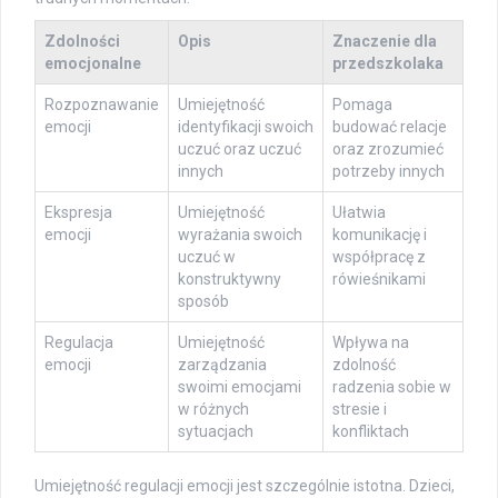
Zdolności
Opis
Znaczenie dla
emocjonalne
przedszkolaka
Rozpoznawanie
Umiejętność
Pomaga
emocji
identyfikacji swoich
budować relacje
uczuć oraz uczuć
oraz zrozumieć
innych
potrzeby innych
Ekspresja
Umiejętność
Ułatwia
emocji
wyrażania swoich
komunikację i
uczuć w
współpracę z
konstruktywny
rówieśnikami
sposób
Regulacja
Umiejętność
Wpływa na
emocji
zarządzania
zdolność
swoimi emocjami
radzenia sobie w
w różnych
stresie i
sytuacjach
konfliktach
Umiejętność regulacji emocji jest szczególnie istotna. Dzieci,