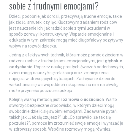
sobie z trudnymi emocjami?
Dzieci, podobnie jak dorośli, przeżywają trudne emocje, takie
jak złość, smutek, czy lęk. Kluczowym zadaniem rodziców
jest nauczenie ich, jak radzić sobie z tymi uczuciami w
sposób zdrowy i konstruktywny. Wsparcie emocjonalne i
edukacja w tym zakresie mogą mieć długofalowy pozytywny
wpływ na rozwój dziecka.
Jedną z efektywnych technik, która może pomóc dzieciom w
radzeniu sobie z trudnościami emocjonalnymi, jest
głębokie
oddychanie
. Poprzez naukę prostych ćwiczeń oddechowych,
dzieci mogą nauczyć się relaksacji oraz zmniejszenia
napięcia w stresujących sytuacjach. Zachęcanie dzieci do
wsłuchania się w swój oddech i skupienia na nim na chwilę,
może przynieść poczucie spokoju.
Kolejną ważną metodą jest
rozmowa o uczuciach
. Warto
stworzyć bezpieczne środowisko, w którym dzieci mogą
swobodnie dzielić się swoimi emocjami. Zadawanie pytań,
takich jak „Jak się czujesz?” lub „Co sprawiło, że tak się
poczułeś?”, pomoże im zrozumieć swoje emocje i wyrażać je
w zdrowszy sposób. Wspólne rozmowy mogą również