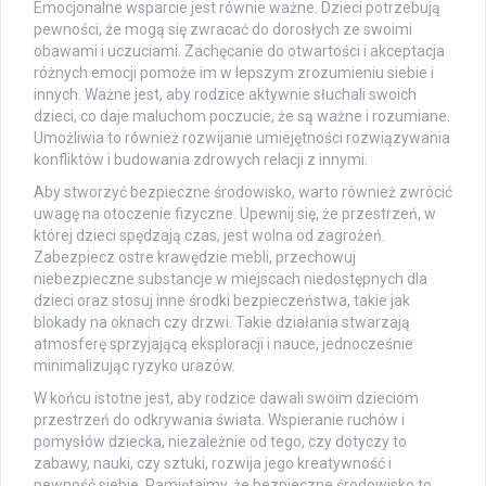
Emocjonalne wsparcie jest równie ważne. Dzieci potrzebują
pewności, że mogą się zwracać do dorosłych ze swoimi
obawami i uczuciami. Zachęcanie do otwartości i akceptacja
różnych emocji pomoże im w lepszym zrozumieniu siebie i
innych. Ważne jest, aby rodzice aktywnie słuchali swoich
dzieci, co daje maluchom poczucie, że są ważne i rozumiane.
Umożliwia to również rozwijanie umiejętności rozwiązywania
konfliktów i budowania zdrowych relacji z innymi.
Aby stworzyć bezpieczne środowisko, warto również zwrócić
uwagę na otoczenie fizyczne. Upewnij się, że przestrzeń, w
której dzieci spędzają czas, jest wolna od zagrożeń.
Zabezpiecz ostre krawędzie mebli, przechowuj
niebezpieczne substancje w miejscach niedostępnych dla
dzieci oraz stosuj inne środki bezpieczeństwa, takie jak
blokady na oknach czy drzwi. Takie działania stwarzają
atmosferę sprzyjającą eksploracji i nauce, jednocześnie
minimalizując ryzyko urazów.
W końcu istotne jest, aby rodzice dawali swoim dzieciom
przestrzeń do odkrywania świata. Wspieranie ruchów i
pomysłów dziecka, niezależnie od tego, czy dotyczy to
zabawy, nauki, czy sztuki, rozwija jego kreatywność i
pewność siebie. Pamiętajmy, że bezpieczne środowisko to