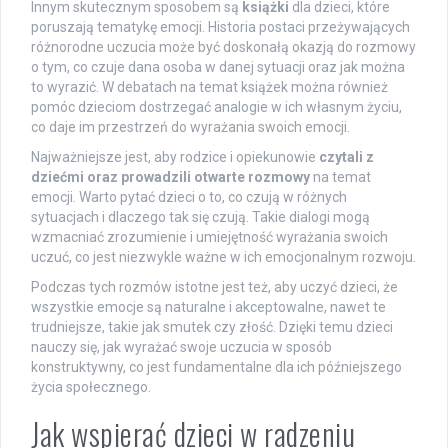
Innym skutecznym sposobem są
książki
dla dzieci, które
poruszają tematykę emocji. Historia postaci przeżywających
różnorodne uczucia może być doskonałą okazją do rozmowy
o tym, co czuje dana osoba w danej sytuacji oraz jak można
to wyrazić. W debatach na temat książek można również
pomóc dzieciom dostrzegać analogie w ich własnym życiu,
co daje im przestrzeń do wyrażania swoich emocji.
Najważniejsze jest, aby rodzice i opiekunowie
czytali z
dziećmi oraz prowadzili otwarte rozmowy
na temat
emocji. Warto pytać dzieci o to, co czują w różnych
sytuacjach i dlaczego tak się czują. Takie dialogi mogą
wzmacniać zrozumienie i umiejętność wyrażania swoich
uczuć, co jest niezwykle ważne w ich emocjonalnym rozwoju.
Podczas tych rozmów istotne jest też, aby uczyć dzieci, że
wszystkie emocje są naturalne i akceptowalne, nawet te
trudniejsze, takie jak smutek czy złość. Dzięki temu dzieci
nauczy się, jak wyrażać swoje uczucia w sposób
konstruktywny, co jest fundamentalne dla ich późniejszego
życia społecznego.
Jak wspierać dzieci w radzeniu