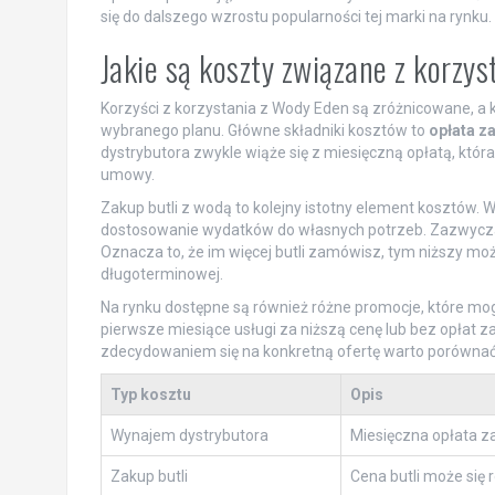
się do dalszego wzrostu popularności tej marki na rynku.
Jakie są koszty związane z korzy
Korzyści z korzystania z Wody Eden są zróżnicowane, a 
wybranego planu. Główne składniki kosztów to
opłata z
dystrybutora zwykle wiąże się z miesięczną opłatą, któ
umowy.
Zakup butli z wodą to kolejny istotny element kosztów. W
dostosowanie wydatków do własnych potrzeb. Zazwyczaj k
Oznacza to, że im więcej butli zamówisz, tym niższy moż
długoterminowej.
Na rynku dostępne są również różne promocje, które mo
pierwsze miesiące usługi za niższą cenę lub bez opłat 
zdecydowaniem się na konkretną ofertę warto porównać r
Typ kosztu
Opis
Wynajem dystrybutora
Miesięczna opłata z
Zakup butli
Cena butli może się 