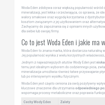
Woda Eden zdobywa coraz większą popularność wśród osó
mineralizacji, jest lekka i orzeźwiająca, co sprawia, że i
walory smakowe oraz wygodę korzystania z dystrybutorów
kosztom związanym z jej użytkowaniem oraz alternaty
Zachęcamy do zapoznania się z opiniami innych użytko
dla siebie lub swojej firmy.
Co to jest Woda Eden i jakie ma 
Woda Eden to znana marka, która dostarcza naturalną wo
Jej popularność wynika z wielu korzystnych właściwośc
Jednym z najważniejszych atutów Wody Eden jest
niska
temu jest idealnym wyborem do codziennego picia, zwłas
mineralizacja umożliwia również łatwe przyswajanie pły
lub po intensywnym wysiłku fizycznym.
Woda Eden jest często ceniona za swój pozytywny wpływ n
kluczowe znaczenie dla utrzymania
odpowiedniego po
wspomaga procesy metaboliczne oraz poprawia funkcjo
Cechy Wody Eden
Zalety