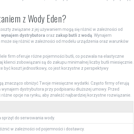
staniem z Wody Eden?
koszty związane z jej używaniem mogą się różnić w zależności od
a wynajem dystrybutora
oraz
zakup butli z wodą
. Wynajem
ra może się różnić w zależności od modelu urządzenia oraz warunków
iele firm oferuje różne pojemności butli, co pozwala na elastyczne
lienci zobowiązani są do zakupu minimalnej liczby butli miesięcznie.
e być koszt jednostkowy, co jest korzystne z perspektywy
gą znacząco obniżyć Twoje miesięczne wydatki. Często firmy oferują
za wynajem dystrybutora przy podpisaniu dłuższej umowy. Przed
óżne opcje na rynku, aby znaleźć najbardziej korzystne rozwiązanie.
a sprzęt do serwowania wody.
różnić w zależności od pojemności i dostawcy.