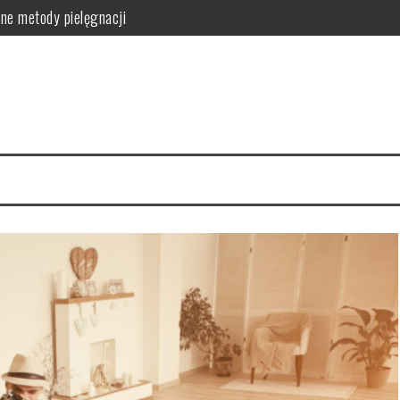
ne metody pielęgnacji
orzyści dla skóry i włosów
latków? Podstawowe zasady
równowagi organizmu
owanie i przepisy DIY
zyn – smukłe nogi w 4 tygodnie