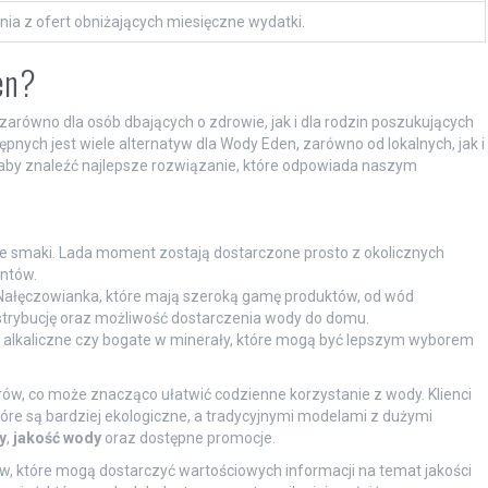
ia z ofert obniżających miesięczne wydatki.
en?
arówno dla osób dbających o zdrowie, jak i dla rodzin poszukujących
ępnych jest wiele alternatyw dla Wody Eden, zarówno od lokalnych, jak i
 aby znaleźć najlepsze rozwiązanie, które odpowiada naszym
ne smaki. Lada moment zostają dostarczone prosto z okolicznych
entów.
y Nałęczowianka, które mają szeroką gamę produktów, od wód
strybucję oraz możliwość dostarczenia wody do domu.
y alkaliczne czy bogate w minerały, które mogą być lepszym wyborem
ów, co może znacząco ułatwić codzienne korzystanie z wody. Klienci
re są bardziej ekologiczne, a tradycyjnymi modelami z dużymi
y
,
jakość wody
oraz dostępne promocje.
w, które mogą dostarczyć wartościowych informacji na temat jakości