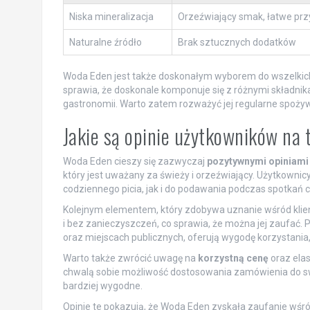
Niska mineralizacja
Orzeźwiający smak, łatwe prz
Naturalne źródło
Brak sztucznych dodatków
Woda Eden jest także doskonałym wyborem do wszelkich 
sprawia, że doskonale komponuje się z różnymi składnik
gastronomii. Warto zatem rozważyć jej regularne spożyw
Jakie są opinie użytkowników na
Woda Eden cieszy się zazwyczaj
pozytywnymi opiniami
który jest uważany za świeży i orzeźwiający. Użytkown
codziennego picia, jak i do podawania podczas spotkań c
Kolejnym elementem, który zdobywa uznanie wśród klien
i bez zanieczyszczeń, co sprawia, że można jej zaufać. P
oraz miejscach publicznych, oferują wygodę korzystania,
Warto także zwrócić uwagę na
korzystną cenę
oraz elas
chwalą sobie możliwość dostosowania zamówienia do swo
bardziej wygodne.
Opinie te pokazują, że Woda Eden zyskała zaufanie wśr