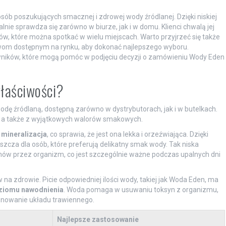
b poszukujących smacznej i zdrowej wody źródlanej. Dzięki niskiej
dealnie sprawdza się zarówno w biurze, jak i w domu. Klienci chwalą jej
, które można spotkać w wielu miejscach. Warto przyjrzeć się także
wom dostępnym na rynku, aby dokonać najlepszego wyboru.
wników, które mogą pomóc w podjęciu decyzji o zamówieniu Wody Eden
właściwości?
dę źródlaną, dostępną zarówno w dystrybutorach, jak i w butelkach.
i, a także z wyjątkowych walorów smakowych.
 mineralizacja
, co sprawia, że jest ona lekka i orzeźwiająca. Dzięki
zcza dla osób, które preferują delikatny smak wody. Tak niska
nów przez organizm, co jest szczególnie ważne podczas upalnych dni
a zdrowie. Picie odpowiedniej ilości wody, takiej jak Woda Eden, ma
ziomu nawodnienia
. Woda pomaga w usuwaniu toksyn z organizmu,
nowanie układu trawiennego.
Najlepsze zastosowanie