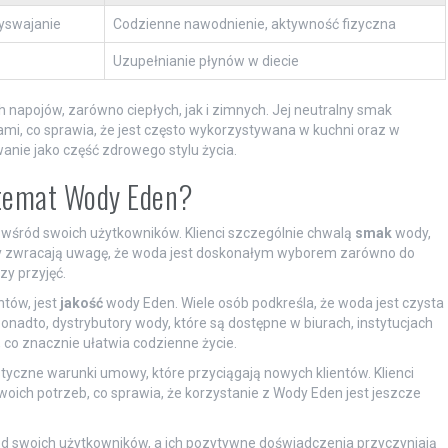
yswajanie
Codzienne nawodnienie, aktywność fizyczna
Uzupełnianie płynów w diecie
napojów, zarówno ciepłych, jak i zimnych. Jej neutralny smak
ami, co sprawia, że jest często wykorzystywana w kuchni oraz w
anie jako część zdrowego stylu życia.
 temat Wody Eden?
wśród swoich użytkowników. Klienci szczególnie chwalą
smak
wody,
icy zwracają uwagę, że woda jest doskonałym wyborem zarówno do
zy przyjęć.
tów, jest
jakość
wody Eden. Wiele osób podkreśla, że woda jest czysta
onadto, dystrybutory wody, które są dostępne w biurach, instytucjach
 co znacznie ułatwia codzienne życie.
tyczne warunki umowy, które przyciągają nowych klientów. Klienci
ich potrzeb, co sprawia, że korzystanie z Wody Eden jest jeszcze
ód swoich użytkowników, a ich pozytywne doświadczenia przyczyniają