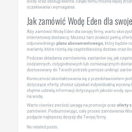
wody oraz obsługi klienta. Dzięki temu można lepiej zro
oczekiwania i wymagania.
Jak zamówić Wodę Eden dla swoje
Aby zamówić Wodę Eden dla swojej firmy, warto skorzyst
internetowej dostawcy. Możesz tam znaleźć pełną ofert
odpowiedniego
planu abonamentowego
, który będzie 
warianty, które różnią się częstotliwością dostaw oraz i
Podczas składania zamówienia, zastanów się, jak częst
codziennych, cotygodniowych lub comiesięcznych dostaw
dostosowany do Twoich potrzeb pomoże uniknąć zarówno
Konieczność skontaktowania się z przedstawicielem jest
dotyczące oferty, chcesz uzyskać indywidualną wycenę l
chętnie udzielą informacji dotyczących jakości wody, s
na wodę.
Warto również zwrócić uwagę na promocje oraz
oferty 
zamówień. Podsumowując, cały proces zamówienia Wody 
podjęcie najlepszej decyzji dla Twojej firmy.
No related posts.