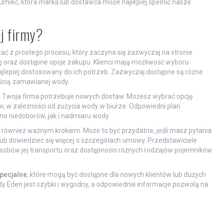
zumieć, która marka lub dostawca może najlepiej spełnić nasze
j firmy?
ać z prostego procesu, który zaczyna się zazwyczaj na stronie
ę oraz dostępne opcje zakupu. Klienci mają możliwość wyboru
najlepiej dostosowany do ich potrzeb. Zazwyczaj dostępne są różne
lością zamawianej wody.
o Twoja firma potrzebuje nowych dostaw. Możesz wybrać opcję
, w zależności od zużycia wody w biurze. Odpowiedni plan
 niedoborów, jak i nadmiaru wody.
 również ważnym krokiem. Może to być przydatne, jeśli masz pytania
ub dowiedzieć się więcej o szczegółach umowy. Przedstawiciele
posobów jej transportu oraz dostępności różnych rodzajów pojemników
specjalne
, które mogą być dostępne dla nowych klientów lub dużych
Eden jest szybki i wygodny, a odpowiednie informacje pozwolą na