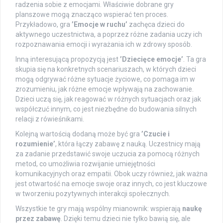
radzenia sobie z emocjami. Właściwie dobrane gry
planszowe mogą znacząco wspierać ten proces.
Przykładowo, gra
’Emocje w ruchu’
zachęca dzieci do
aktywnego uczestnictwa, a poprzez różne zadania uczy ich
rozpoznawania emocji i wyrażania ich w zdrowy sposób.
Inną interesującą propozycją jest
’Dziecięce emocje’
. Ta gra
skupia się na konkretnych scenariuszach, w których dzieci
mogą odgrywać różne sytuacje życiowe, co pomaga im w
zrozumieniu, jak różne emocje wpływają na zachowanie.
Dzieci uczą się, jak reagować w różnych sytuacjach oraz jak
współczuć innym, co jest niezbędne do budowania silnych
relacji z rówieśnikami.
Kolejną wartością dodaną może być gra
’Czucie i
rozumienie’
, która łączy zabawę z nauką. Uczestnicy mają
za zadanie przedstawić swoje uczucia za pomocą różnych
metod, co umożliwia rozwijanie umiejętności
komunikacyjnych oraz empatii. Obok uczy również, jak ważna
jest otwartość na emocje swoje oraz innych, co jest kluczowe
w tworzeniu pozytywnych interakcji społecznych.
Wszystkie te gry mają wspólny mianownik: wspierają
naukę
przez zabawę
. Dzięki temu dzieci nie tylko bawią się, ale