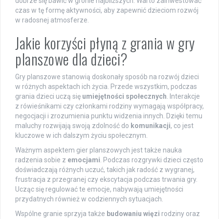
dobrze się bawić w gronie najbliższych. Warto zainwestować
czas w tę formę aktywności, aby zapewnić dzieciom rozwój
w radosnej atmosferze.
Jakie korzyści płyną z grania w gry
planszowe dla dzieci?
Gry planszowe stanowią doskonały sposób na rozwój dzieci
w różnych aspektach ich życia. Przede wszystkim, podczas
grania dzieci uczą się
umiejętności społecznych
. Interakcje
z rówieśnikami czy członkami rodziny wymagają współpracy,
negocjacji i zrozumienia punktu widzenia innych. Dzięki temu
maluchy rozwijają swoją zdolność do
komunikacji
, co jest
kluczowe w ich dalszym życiu społecznym.
Ważnym aspektem gier planszowych jest także nauka
radzenia sobie z
emocjami
. Podczas rozgrywki dzieci często
doświadczają różnych uczuć, takich jak radość z wygranej,
frustracja z przegranej czy ekscytacja podczas trwania gry.
Ucząc się regulować te emocje, nabywają umiejętności
przydatnych również w codziennych sytuacjach.
Wspólne granie sprzyja także
budowaniu więzi
rodziny oraz