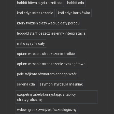
hobbit bitwa pięciu armii cda
hobbit cda
krol edyp streszczenie
król edyp kartkówka
ktory tydzien ciazy wedlug daty porodu
leopold staff deszcz jesienny interpretacja
mit o syzyfie cały
opium w rosole streszczenie krótkie
opium w rosole streszczenie szczegółowe
pole trójkata równoramiennego wzór
serena cda
szymon styrczula maśniak
uzupełnij tabelę korzystając z tablicy
stratygraficznej
wdowi grosz związek frazeologiczny