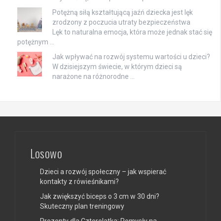
Potężną siłą kształtującą jaźń dziecka jest lęk
zrodzony z poczucia utraty bezpieczeństwa
Lęk to naturalna emocja, która może jednak stać się
potężnym …
Jak wpływać na rozwój systemu wartości u dzieci?
W dzisiejszym świecie, w którym dzieci są
narażone na różnorodne …
Losowo
Dzieci a rozwój społeczny – jak wspierać
kontakty z rówieśnikami?
Jak zwiększyć biceps o 3 cm w 30 dni?
Skuteczny plan treningowy