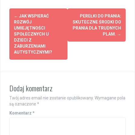
Post
←
JAK WSPIERAĆ
PEREŁKI DO PRANIA:
navigation
ROZWÓJ
SKUTECZNE ŚRODKI DO
UMIEJĘTNOŚCI
PRANIA DLA TRUDNYCH
SPOŁECZNYCH U
PLAM.
→
DZIECI Z
ZABURZENIAMI
AUTYSTYCZNYMI?
Dodaj komentarz
Twój adres email nie zostanie opublikowany.
Wymagane pola
są oznaczone
*
Komentarz
*