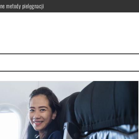
ne metody pielęgnacji
orzyści dla skóry i włosów
latków? Podstawowe zasady
równowagi organizmu
owanie i przepisy DIY
zyn – smukłe nogi w 4 tygodnie