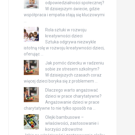
odpowiedzialności społecznej?
W dzisiejszym świecie, gdzie
współpraca i empatia stają się kluczowymi
…
Rola sztuki w rozwoju
kreatywności dzieci
Sztuka odgrywa niezwykle
istotną rolę w rozwoju kreatywności dzieci,
oferując …
Jak pomóc dziecku w radzeniu
sobie ze stresem szkolnym?
W dzisiejszych czasach coraz
więcej dzieci boryka się z problemem …
Dlaczego warto angażować
dzieci w prace charytatywne?
Angażowanie dzieci w prace
charytatywne to nie tylko sposób na …
Olejki bambusowe –
właściwości, zastosowanie i
korzyści zdrowotne