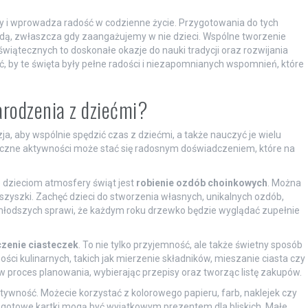
ny i wprowadza radość w codzienne życie. Przygotowania do tych
dą, zwłaszcza gdy zaangażujemy w nie dzieci. Wspólne tworzenie
wiątecznych to doskonałe okazje do nauki tradycji oraz rozwijania
, by te święta były pełne radości i niezapomnianych wspomnień, które
arodzenia z dziećmi?
, aby wspólnie spędzić czas z dziećmi, a także nauczyć je wielu
eczne aktywności może stać się radosnym doświadczeniem, które na
 dzieciom atmosfery świąt jest
robienie ozdób choinkowych
. Można
y szyszki. Zachęć dzieci do stworzenia własnych, unikalnych ozdób,
młodszych sprawi, że każdym roku drzewko będzie wyglądać zupełnie
czenie ciasteczek
. To nie tylko przyjemność, ale także świetny sposób
ci kulinarnych, takich jak mierzenie składników, mieszanie ciasta czy
 proces planowania, wybierając przepisy oraz tworząc listę zakupów.
ktywność. Możecie korzystać z kolorowego papieru, farb, naklejek czy
a gotowe kartki mogą być wyjątkowym prezentem dla bliskich. Małe,