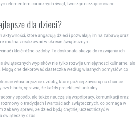
łącznym elementem corocznych świąt, tworząc niezapomniane
jlepsze dla dzieci?
 aktywności, które angażują dzieci i pozwalają im na zabawę oraz
które można zrealizować w okresie świątecznym.
nać i kleić różne ozdoby. To doskonała okazja do rozwijania ich
świątecznych wypieków nie tylko rozwija umiejętności kulinarne, ale
. Mogą one dekorować ciasteczka według własnych pomysłów, co
konać własnoręcznie ozdoby, które później zawisną na choince.
 czy bibuła, sprawia, że każdy projekt jest unikalny.
radosny sposób, ale także nauczą się współpracy, komunikacji oraz
do rozmowy o tradycjach i wartościach świątecznych, co pomaga w
 zabawy sprawi, że dzieci będą chętniej uczestniczyć w
a świąteczny czas.