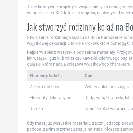
Takie kreatywne projekty rozwijają nie tylko umiejętnoś
wobec bliskich. Każda kartka staje się osobistym dziełe
Jak stworzyć rodzinny kolaż na B
Stworzenie rodzinnego kolażu na Boże Narodzenie to fa
wyjątkowej dekoracji. Oto kilka kroków, które pomogą Ci 
Najpierw zbierz wszystkie potrzebne materiały. Przygotu
jak wstążki, guziki, brokat czy kawałki kolorowego papi
gałązki, które nadają kolażowi wyjątkowego charakteru.
Elementy kolażu
Opis
Zdjęcia rodzinne
Wybierz ulubione zdjęcia,
Elementy dekoracyjne
Dodaj wstążki, guziki, lub
Ramka
Umieść kolaż w ramce, a
Gdy masz już wszystkie materiały, zacznij od rozplanowani
podoba, zanim przymocujesz je na stałe. Możesz zastosow