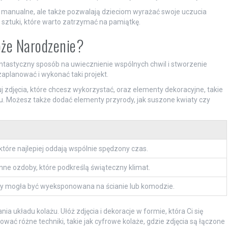
ci manualne, ale także pozwalają dzieciom wyrażać swoje uczucia
m sztuki, które warto zatrzymać na pamiątkę.
oże Narodzenie?
ntastyczny sposób na uwiecznienie wspólnych chwil i stworzenie
zaplanować i wykonać taki projekt.
j zdjęcia, które chcesz wykorzystać, oraz elementy dekoracyjne, takie
eru. Możesz także dodać elementy przyrody, jak suszone kwiaty czy
 które najlepiej oddają wspólnie spędzony czas.
 inne ozdoby, które podkreślą świąteczny klimat.
by mogła być wyeksponowana na ścianie lub komodzie.
a układu kolażu. Ułóż zdjęcia i dekoracje w formie, która Ci się
ać różne techniki, takie jak cyfrowe kolaże, gdzie zdjęcia są łączone