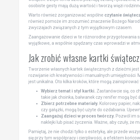
osobiste gesty mają dużą wartość i tworzą więzi rodzinn
Warto również zorganizować wspólne
czytanie świątec
również pomoże im zrozumieć znaczenie Bożego Narodze
zwyczajach związanych z tym wyjątkowym czasem.
Zaangażowanie dzieci w te różnorodne przygotowania spra
wyjątkowe, a wspólnie spędzany czas wprowadzi w atmosf
Jak zrobić własne kartki świątec
Tworzenie własnych kartek świątecznych z dziećmi jest
rozwijanie ich kreatywności i manualnych umiejętności. 
jest unikalna. Oto kilka kroków, które mogą zainspirować
Wybierz temat i styl kartki.
Zastanówcie się, co c
takie jak choinka, bałwanek czy renifer mogą być
Zbierz potrzebne materiały.
Kolorowy papier, nakl
czy gałązki, mogą być użyte do ozdabiania. Upewnij
Zaangażuj dzieci w proces twórczy.
Pozwól im sa
naklejki lub pisać życzenia. Ważne, aby czuły, że
Pamiętaj, że nie chodzi tylko o estetykę, ale przede ws
się przy tym współpracy i cierpliwości, a efektem końco