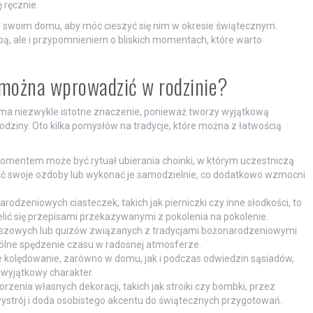
 ręcznie.
w swoim domu, aby móc cieszyć się nim w okresie świątecznym.
ą, ale i przypomnieniem o bliskich momentach, które warto
 można wprowadzić w rodzinie?
ma niezwykle istotne znaczenie, ponieważ tworzy wyjątkową
dziny. Oto kilka pomysłów na tradycje, które można z łatwością
entem może być rytuał ubierania choinki, w którym uczestniczą
ść swoje ozdoby lub wykonać je samodzielnie, co dodatkowo wzmocni
odzeniowych ciasteczek, takich jak pierniczki czy inne słodkości, to
elić się przepisami przekazywanymi z pokolenia na pokolenie.
nszowych lub quizów związanych z tradycjami bożonarodzeniowymi
ólne spędzenie czasu w radosnej atmosferze.
ne kolędowanie, zarówno w domu, jak i podczas odwiedzin sąsiadów,
 wyjątkowy charakter.
zenia własnych dekoracji, takich jak stroiki czy bombki, przez
ystrój i doda osobistego akcentu do świątecznych przygotowań.