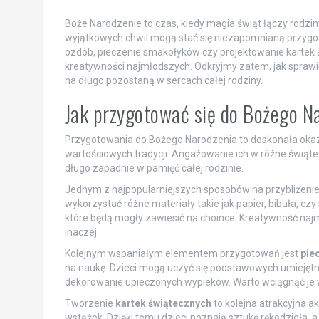
Boże Narodzenie to czas, kiedy magia świąt łączy rodzi
wyjątkowych chwil mogą stać się niezapomnianą przygo
ozdób, pieczenie smakołyków czy projektowanie kartek ś
kreatywności najmłodszych. Odkryjmy zatem, jak sprawić
na długo pozostaną w sercach całej rodziny.
Jak przygotować się do Bożego N
Przygotowania do Bożego Narodzenia to doskonała okazja
wartościowych tradycji. Angażowanie ich w różne świąt
długo zapadnie w pamięć całej rodzinie.
Jednym z najpopularniejszych sposobów na przybliżenie
wykorzystać różne materiały takie jak papier, bibuła, cz
które będą mogły zawiesić na choince. Kreatywność naj
inaczej.
Kolejnym wspaniałym elementem przygotowań jest
pie
na naukę. Dzieci mogą uczyć się podstawowych umiejętnoś
dekorowanie upieczonych wypieków. Warto wciągnąć je w
Tworzenie
kartek świątecznych
to kolejna atrakcyjna a
wstążek. Dzięki temu dzieci poznają sztukę rękodzieła, 