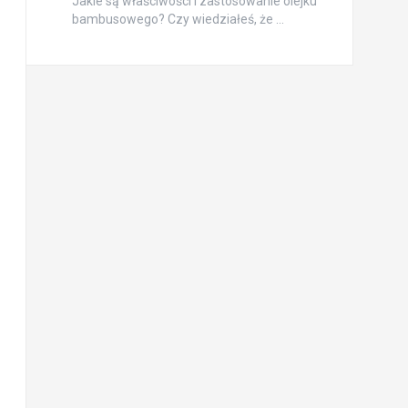
Jakie są właściwości i zastosowanie olejku
bambusowego? Czy wiedziałeś, że …