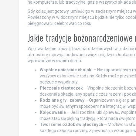
na komputerze, lub tradycyjne, gdzie wszystko składa się
Gdy kolaż jest gotowy, umieść go w zacisznym miejscu 
Powieszony w widocznym miejscu będzie nie tylko ozdob
pielęgnować i celebrować co roku.
Jakie tradycje bożonarodzeniowe
Wprowadzenie tradycji bożonarodzeniowych w rodzinie 
atmosferę i sprzyja budowaniu więzi między członkami ro
wprowadzić w swoim domu.
Wspólne ubieranie choinki
– Niezapomnianym mom
wszyscy członkowie rodziny. Każdy może przynie
poczucie wspólnoty.
Pieczenie ciasteczek
– Wspólne pieczenie bożonar
doskonała okazja, aby spędzić czas razem i podzi
Rodzinne gry i zabawy
– Organizowanie gier pla
może być świetnym sposobem na integrację i wsp
Kolędowanie
– Jeśli rodzina lubi śpiewać, wspól
może stać się piękną tradycją, która nada świętom
Tworzenie ozdób świątecznych
– Możliwość stwor
każdego członka rodziny, z pewnością wzbogaci w