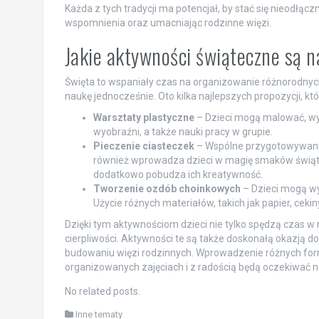
Każda z tych tradycji ma potencjał, by stać się nieod
wspomnienia oraz umacniając rodzinne więzi.
Jakie aktywności świąteczne są na
Święta to wspaniały czas na organizowanie różnorodnych
naukę jednocześnie. Oto kilka najlepszych propozycji, 
Warsztaty plastyczne
– Dzieci mogą malować, wyci
wyobraźni, a także nauki pracy w grupie.
Pieczenie ciasteczek
– Wspólne przygotowywanie 
również wprowadza dzieci w magię smaków świąt
dodatkowo pobudza ich kreatywność.
Tworzenie ozdób choinkowych
– Dzieci mogą wy
Użycie różnych materiałów, takich jak papier, cekiny
Dzięki tym aktywnościom dzieci nie tylko spędzą czas w 
cierpliwości. Aktywności te są także doskonałą okazją 
budowaniu więzi rodzinnych. Wprowadzenie różnych form
organizowanych zajęciach i z radością będą oczekiwać n
No related posts.
Inne tematy