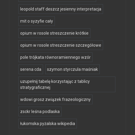
leopold staff deszcz jesienny interpretacja
mit o syzyfie cały
opium w rosole streszczenie krótkie
opium w rosole streszczenie szczegółowe
pole trójkata równoramiennego wzór
serena cda
szymon styrczula maśniak
uzupełnij tabelę korzystając z tablicy
stratygraficznej
wdowi grosz związek frazeologiczny
zsckr leśna podlaska
łukomska pyżalska wikipedia