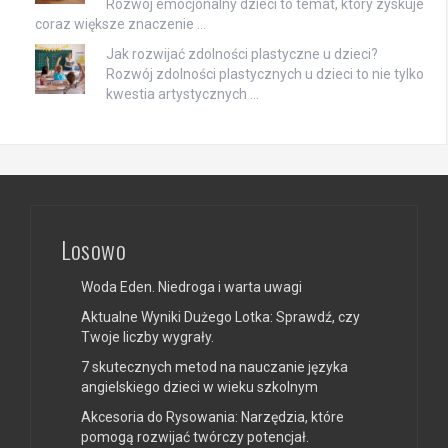
Rozwój emocjonalny dzieci to temat, który zyskuje
coraz większe znaczenie …
Jak rozwijać zdolności plastyczne u dzieci?
Rozwój zdolności plastycznych u dzieci to nie tylko
kwestia artystycznych …
Losowo
Woda Eden. Niedroga i warta uwagi
Aktualne Wyniki Dużego Lotka: Sprawdź, czy
Twoje liczby wygrały.
7 skutecznych metod na nauczanie języka
angielskiego dzieci w wieku szkolnym
Akcesoria do Rysowania: Narzędzia, które
pomogą rozwijać twórczy potencjał.