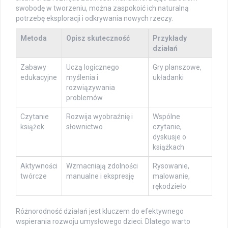
swobodę w tworzeniu, można zaspokoić ich naturalną
potrzebę eksploracji i odkrywania nowych rzeczy.
Metoda
Opisz skuteczność
Przykłady
działań
Zabawy
Uczą logicznego
Gry planszowe,
edukacyjne
myślenia i
układanki
rozwiązywania
problemów
Czytanie
Rozwija wyobraźnię i
Wspólne
książek
słownictwo
czytanie,
dyskusje o
książkach
Aktywności
Wzmacniają zdolności
Rysowanie,
twórcze
manualne i ekspresję
malowanie,
rękodzieło
Różnorodność działań jest kluczem do efektywnego
wspierania rozwoju umysłowego dzieci. Dlatego warto