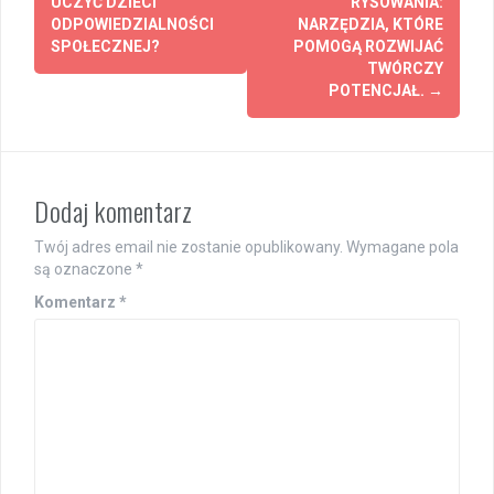
navigation
UCZYĆ DZIECI
RYSOWANIA:
ODPOWIEDZIALNOŚCI
NARZĘDZIA, KTÓRE
SPOŁECZNEJ?
POMOGĄ ROZWIJAĆ
TWÓRCZY
POTENCJAŁ.
→
Dodaj komentarz
Twój adres email nie zostanie opublikowany.
Wymagane pola
są oznaczone
*
Komentarz
*