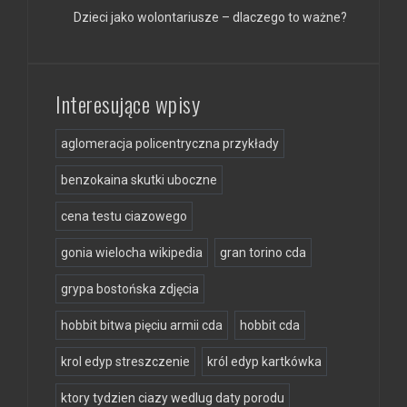
Dzieci jako wolontariusze – dlaczego to ważne?
Interesujące wpisy
aglomeracja policentryczna przykłady
benzokaina skutki uboczne
cena testu ciazowego
gonia wielocha wikipedia
gran torino cda
grypa bostońska zdjęcia
hobbit bitwa pięciu armii cda
hobbit cda
krol edyp streszczenie
król edyp kartkówka
ktory tydzien ciazy wedlug daty porodu