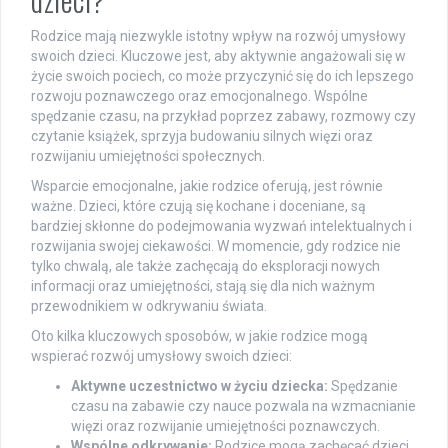
Rodzice mają niezwykle istotny wpływ na rozwój umysłowy
swoich dzieci. Kluczowe jest, aby aktywnie angażowali się w
życie swoich pociech, co może przyczynić się do ich lepszego
rozwoju poznawczego oraz emocjonalnego. Wspólne
spędzanie czasu, na przykład poprzez zabawy, rozmowy czy
czytanie książek, sprzyja budowaniu silnych więzi oraz
rozwijaniu umiejętności społecznych.
Wsparcie emocjonalne, jakie rodzice oferują, jest równie
ważne. Dzieci, które czują się kochane i doceniane, są
bardziej skłonne do podejmowania wyzwań intelektualnych i
rozwijania swojej ciekawości. W momencie, gdy rodzice nie
tylko chwalą, ale także zachęcają do eksploracji nowych
informacji oraz umiejętności, stają się dla nich ważnym
przewodnikiem w odkrywaniu świata.
Oto kilka kluczowych sposobów, w jakie rodzice mogą
wspierać rozwój umysłowy swoich dzieci:
Aktywne uczestnictwo w życiu dziecka:
Spędzanie
czasu na zabawie czy nauce pozwala na wzmacnianie
więzi oraz rozwijanie umiejętności poznawczych.
Wspólne odkrywanie:
Rodzice mogą zachęcać dzieci