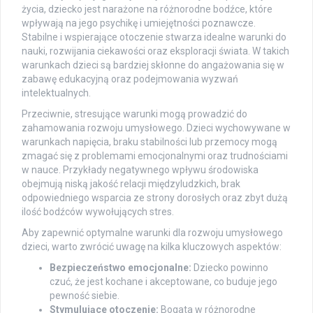
życia, dziecko jest narażone na różnorodne bodźce, które
wpływają na jego psychikę i umiejętności poznawcze.
Stabilne i wspierające otoczenie stwarza idealne warunki do
nauki, rozwijania ciekawości oraz eksploracji świata. W takich
warunkach dzieci są bardziej skłonne do angażowania się w
zabawę edukacyjną oraz podejmowania wyzwań
intelektualnych.
Przeciwnie, stresujące warunki mogą prowadzić do
zahamowania rozwoju umysłowego. Dzieci wychowywane w
warunkach napięcia, braku stabilności lub przemocy mogą
zmagać się z problemami emocjonalnymi oraz trudnościami
w nauce. Przykłady negatywnego wpływu środowiska
obejmują niską jakość relacji międzyludzkich, brak
odpowiedniego wsparcia ze strony dorosłych oraz zbyt dużą
ilość bodźców wywołujących stres.
Aby zapewnić optymalne warunki dla rozwoju umysłowego
dzieci, warto zwrócić uwagę na kilka kluczowych aspektów:
Bezpieczeństwo emocjonalne:
Dziecko powinno
czuć, że jest kochane i akceptowane, co buduje jego
pewność siebie.
Stymulujące otoczenie:
Bogata w różnorodne