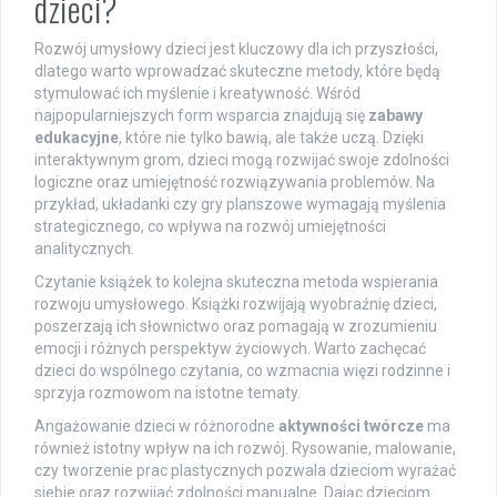
dzieci?
Rozwój umysłowy dzieci jest kluczowy dla ich przyszłości,
dlatego warto wprowadzać skuteczne metody, które będą
stymulować ich myślenie i kreatywność. Wśród
najpopularniejszych form wsparcia znajdują się
zabawy
edukacyjne
, które nie tylko bawią, ale także uczą. Dzięki
interaktywnym grom, dzieci mogą rozwijać swoje zdolności
logiczne oraz umiejętność rozwiązywania problemów. Na
przykład, układanki czy gry planszowe wymagają myślenia
strategicznego, co wpływa na rozwój umiejętności
analitycznych.
Czytanie książek to kolejna skuteczna metoda wspierania
rozwoju umysłowego. Książki rozwijają wyobraźnię dzieci,
poszerzają ich słownictwo oraz pomagają w zrozumieniu
emocji i różnych perspektyw życiowych. Warto zachęcać
dzieci do wspólnego czytania, co wzmacnia więzi rodzinne i
sprzyja rozmowom na istotne tematy.
Angażowanie dzieci w różnorodne
aktywności twórcze
ma
również istotny wpływ na ich rozwój. Rysowanie, malowanie,
czy tworzenie prac plastycznych pozwala dzieciom wyrażać
siebie oraz rozwijać zdolności manualne. Dając dzieciom