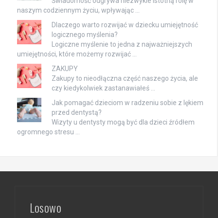
Świadomość odgrywa niezwykle istotną rolę w
naszym codziennym życiu, wpływając …
Dlaczego warto rozwijać w dziecku umiejętność
logicznego myślenia?
Logiczne myślenie to jedna z najważniejszych
umiejętności, które możemy rozwijać …
ZAKUPY
Zakupy to nieodłączna część naszego życia, ale
czy kiedykolwiek zastanawiałeś …
Jak pomagać dzieciom w radzeniu sobie z lękiem
przed dentystą?
Wizyty u dentysty mogą być dla dzieci źródłem
ogromnego stresu …
Losowo