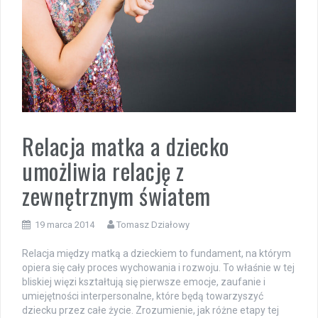
Relacja matka a dziecko
umożliwia relację z
zewnętrznym światem
19 marca 2014
Tomasz Działowy
Relacja między matką a dzieckiem to fundament, na którym
opiera się cały proces wychowania i rozwoju. To właśnie w tej
bliskiej więzi kształtują się pierwsze emocje, zaufanie i
umiejętności interpersonalne, które będą towarzyszyć
dziecku przez całe życie. Zrozumienie, jak różne etapy tej