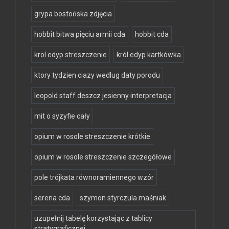
grypa bostońska zdjęcia
hobbit bitwa pięciu armii cda
hobbit cda
krol edyp streszczenie
król edyp kartkówka
ktory tydzien ciazy wedlug daty porodu
leopold staff deszcz jesienny interpretacja
mit o syzyfie cały
opium w rosole streszczenie krótkie
opium w rosole streszczenie szczegółowe
pole trójkata równoramiennego wzór
serena cda
szymon styrczula maśniak
uzupełnij tabelę korzystając z tablicy
stratygraficznej