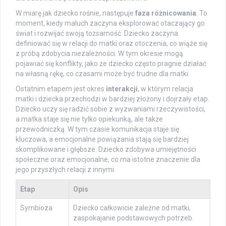
W miarę jak dziecko rośnie, następuje
faza różnicowania
. To
moment, kiedy maluch zaczyna eksplorować otaczający go
świat i rozwijać swoją tożsamość. Dziecko zaczyna
definiować się w relacji do matki oraz otoczenia, co wiąże się
z próbą zdobycia niezależności. W tym okresie mogą
pojawiać się konflikty, jako że dziecko często pragnie działać
na własną rękę, co czasami może być trudne dla matki.
Ostatnim etapem jest okres
interakcji
, w którym relacja
matki i dziecka przechodzi w bardziej złożony i dojrzały etap.
Dziecko uczy się radzić sobie z wyzwaniami rzeczywistości,
a matka staje się nie tylko opiekunką, ale także
przewodniczką. W tym czasie komunikacja staje się
kluczowa, a emocjonalne powiązania stają się bardziej
skomplikowane i głębsze. Dziecko zdobywa umiejętności
społeczne oraz emocjonalne, co ma istotne znaczenie dla
jego przyszłych relacji z innymi.
Etap
Opis
Symbioza
Dziecko całkowicie zależne od matki,
zaspokajanie podstawowych potrzeb.