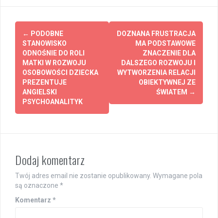
Post
←
PODOBNE
DOZNANA FRUSTRACJA
navigation
STANOWISKO
MA PODSTAWOWE
ODNOŚNIE DO ROLI
ZNACZENIE DLA
MATKI W ROZWOJU
DALSZEGO ROZWOJU I
OSOBOWOŚCI DZIECKA
WYTWORZENIA RELACJI
PREZENTUJE
OBIEKTYWNEJ ZE
ANGIELSKI
ŚWIATEM
→
PSYCHOANALITYK
Dodaj komentarz
Twój adres email nie zostanie opublikowany.
Wymagane pola
są oznaczone
*
Komentarz
*