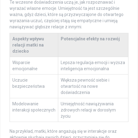
Te wczesne doświadczenia uczą je, jak rozpoznawać i
wyrażać własne emocje. Umiejętność ta jest szczególnie
ważna, gdyż dzieci, które są przyzwyczajone do otwartego
wyrażania uczuć, częściej stają się empatyczne i umieją
nawiązywać głębsze relacje z innymi.
Aspekty wpływu
Potencjalne efekty na rozwój
relacji matki na
dziecko
Wsparcie
Lepsza regulacja emocji i wyższa
emocjonalne
inteligencja emocjonalna
Uczucie
Większa pewność siebie i
bezpieczeństwa
otwartość na nowe
doświadczenia
Modelowanie
Umiejętność nawiązywania
interakcji społecznych
zdrowych relacji w dorosłym
życiu
Na przykład, matki, które angażują się w interakcje oraz
aktywnie słuchają swoich dzieci, przyczyniają się do