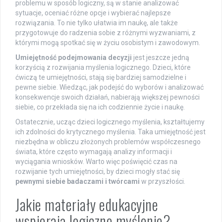
problemu w sposób logiczny, są w stanie analizować
sytuacje, oceniać różne opcje i wybierać najlepsze
rozwiązania. To nie tylko ułatwia im naukę, ale także
przygotowuje do radzenia sobie z różnymi wyzwaniami, z
którymi mogą spotkać się w życiu osobistym i zawodowym.
Umiejętność podejmowania decyzji
jest jeszcze jedną
korzyścią z rozwijania myślenia logicznego. Dzieci, które
ćwiczą te umiejętności, stają się bardziej samodzielne i
pewne siebie. Wiedząc, jak podejść do wyborów i analizować
konsekwencje swoich działań, nabierają większej pewności
siebie, co przekłada się na ich codziennie życie i naukę.
Ostatecznie, ucząc dzieci logicznego myślenia, kształtujemy
ich zdolności do krytycznego myślenia. Taka umiejętność jest
niezbędna w obliczu złożonych problemów współczesnego
świata, które często wymagają analizy informacji i
wyciągania wniosków. Warto więc poświęcić czas na
rozwijanie tych umiejętności, by dzieci mogły stać się
pewnymi siebie badaczami i twórcami
w przyszłości.
Jakie materiały edukacyjne
wspierają logiczne myślenie?