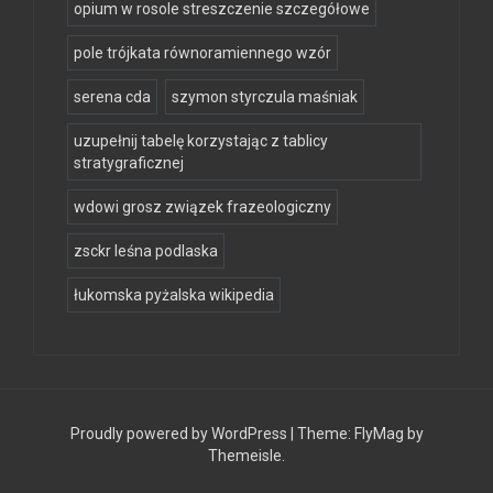
opium w rosole streszczenie szczegółowe
pole trójkata równoramiennego wzór
serena cda
szymon styrczula maśniak
uzupełnij tabelę korzystając z tablicy
stratygraficznej
wdowi grosz związek frazeologiczny
zsckr leśna podlaska
łukomska pyżalska wikipedia
Proudly powered by WordPress
|
Theme:
FlyMag
by
Themeisle.