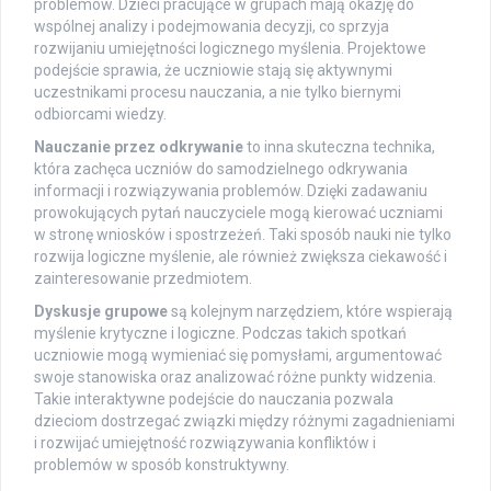
problemów. Dzieci pracujące w grupach mają okazję do
wspólnej analizy i podejmowania decyzji, co sprzyja
rozwijaniu umiejętności logicznego myślenia. Projektowe
podejście sprawia, że uczniowie stają się aktywnymi
uczestnikami procesu nauczania, a nie tylko biernymi
odbiorcami wiedzy.
Nauczanie przez odkrywanie
to inna skuteczna technika,
która zachęca uczniów do samodzielnego odkrywania
informacji i rozwiązywania problemów. Dzięki zadawaniu
prowokujących pytań nauczyciele mogą kierować uczniami
w stronę wniosków i spostrzeżeń. Taki sposób nauki nie tylko
rozwija logiczne myślenie, ale również zwiększa ciekawość i
zainteresowanie przedmiotem.
Dyskusje grupowe
są kolejnym narzędziem, które wspierają
myślenie krytyczne i logiczne. Podczas takich spotkań
uczniowie mogą wymieniać się pomysłami, argumentować
swoje stanowiska oraz analizować różne punkty widzenia.
Takie interaktywne podejście do nauczania pozwala
dzieciom dostrzegać związki między różnymi zagadnieniami
i rozwijać umiejętność rozwiązywania konfliktów i
problemów w sposób konstruktywny.