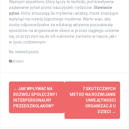
Ważnym aspektem, który łączy te techniki, jest kreatywne
zadawanie pytań przez nauczycieli i rodziców.
Stawianie
pytań
, które zmuszają do myślenia i analizy, może znacząco
wpłynąć na rozwój logicznego myślenia. Warto więc, aby
osoby odpowiedzialne za edukację aktywnie poszukiwały
sposobów na angażowanie dzieci w proces ciągłego uczenia
się, co przyczyni się do ich sukcesów zarówno w nauce, jak i
w życiu codziennym.
No related posts.
Dzieci
Post
←
JAK WPŁYWAĆ NA
7 SKUTECZNYCH
navigation
ROZWÓJ SPOŁECZNY I
METOD NA ROZWIJANIE
INTERPERSONALNY
UMIEJĘTNOŚCI
PRZEDSZKOLAKÓW?
ORGANIZACJI U
DZIECI
→