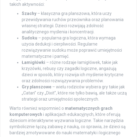
takich aktywności:
Szachy
– klasyczna gra planszowa, która uczy
przewidywania ruchów przeciwnika oraz planowania
własnej strategii. Dzieci rozwijają zdolność
analitycznego myślenia i koncentracji.
Sudoku
– popularna gra logiczna, która wymaga
użycia dedukcji i cierpliwości. Regularne
rozwiązywanie sudoku może poprawić umiejętności
matematyczne i pamięć.
Łamigłówki
– różne rodzaje łamigłówek, takie jak
krzyżówki, rebusy czy zagadki logiczne, angażują
dzieci w sposób, który rozwija ich myślenie krytyczne
oraz zdolności rozwiązywania problemów.
Gry planszowe
– wielu rodziców wybiera gry takie jak
„Catan” czy „Dixit”, które nie tylko bawią, ale także uczą
strategii oraz umiejętności społecznych.
Warto również wspomnieć o
matematycznych grach
komputerowych
i aplikacjach edukacyjnych, które oferują
dzieciom interaktywne wyzwania logiczne. Takie narzędzia
symbolicznie łączą zabawę z nauką, co sprawia, że dzieci są
bardziej zmotywowane do nauki matematyki i logicznego