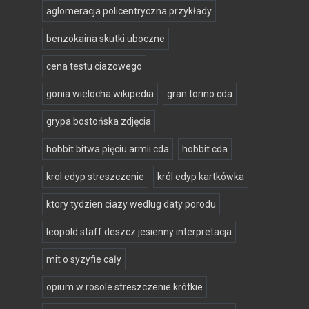
aglomeracja policentryczna przykłady
benzokaina skutki uboczne
cena testu ciazowego
gonia wielocha wikipedia
gran torino cda
grypa bostońska zdjęcia
hobbit bitwa pięciu armii cda
hobbit cda
krol edyp streszczenie
król edyp kartkówka
ktory tydzien ciazy wedlug daty porodu
leopold staff deszcz jesienny interpretacja
mit o syzyfie cały
opium w rosole streszczenie krótkie