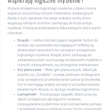
Rozwój umiejętności logicznego myślenia u dzieci można
wspierać za pomocą różnych materiałów edukacyjnych.
Każdy z tych zasobów ma swoje unikalne cechy, które
angażują młodych uczniów i zachęcają do krytycznego
myślenia. Poniżej przedstawiamy kilka kategorii, które warto
rozważyć.
Książki
– Lektury dostarczające zagadek, historii do
analizy czy opowiadań wymagających refleksji są
doskonałym sposobem na rozwijanie umiejętności
logicznego myślenia. Książki, które zachęcają do
zadawania pytań i wymuszają na dzieciach myślenie o
różnych rozwiązaniach, są szczególnie wartościowe.
Gry planszowe
– Wiele gier planszowych, takich jak
szachy czy „Scrabble”, rozwija zdolności strategiczne
oraz umiejętność przewidywania ruchów przeciwnika.
Gry te wymagają analizy sytuacji oraz podejmowania
świadomych decyzji, co sprzyja myśleniu logicznemu.
Łamigłówki
– Rozwiązując zagadki, dzieci uczą się
takich umiejętności jak logiczne myślenie,
rozwiązywanie problemów oraz wzmacnianie pamięci.
Łamigłówki mogą przybierać różne formy, od prostych