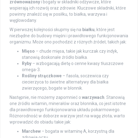
zrównoważony
i bogaty w składniki odżywcze, które
wspierają ich rozwój oraz zdrowie. Kluczowe składniki, które
powinny znaleźć się w posiłku, to białka, warzywa i
węglowodany.
W pierwszej kolejności skupmy się na
białku
, które jest
niezbędne do budowy mięśni i prawidłowego funkcjonowania
organizmu. Może ono pochodzić z różnych źródeł, takich jak:
Mięso
– chude mięsa, takie jak kurczak czy indyk,
stanowią doskonałe źródło białka.
Ryby
– wzbogacają dietę o cenne kwasy tłuszczowe
omega-3.
Rośliny strączkowe
– fasola, soczewica czy
ciecierzyca to świetne alternatywy dla białka
zwierzęcego, bogate w błonnik.
Następnie, nie możemy zapomnieć o
warzywach
. Stanowią
one źródło witamin, minerałów oraz błonnika, co jest istotne
dla prawidłowego funkcjonowania układu pokarmowego.
Różnorodność w doborze warzyw jest na wagę złota; warto
wprowadzić do obiadu takie jak:
Marchew
– bogata w witaminę A, korzystną dla
zdrowia oczu.