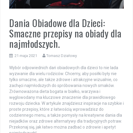
Dania Obiadowe dla Dzieci:
Smaczne przepisy na obiady dla
najmłodszych.
21 maja 2021
Tomasz Działowy
Wybór odpowiednich dań obiadowych dla dzieci to nie lada
wyzwanie dla wielu rodziców. Chcemy, aby posiłki były nie
tylko smaczne, ale także zdrowe i atrakcyjne wizualnie, co
zachęci najmłodszych do spróbowania nowych smaków.
Zrównoważona dieta bogata w białko, warzywa i
węglowodany ma kluczowe znaczenie dla prawidłowego
rozwoju dziecka. W artykule znajdziesz inspiracje na szybkie i
proste przepisy, które z łatwością wprowadzisz do
codziennego menu, a także pomysły na kreatywne dania dla
niejadków oraz zdrowe alternatywy dla tradycyjnych potraw.
Przekonaj się, jak łatwo można zadbać o zdrowie i apetyt