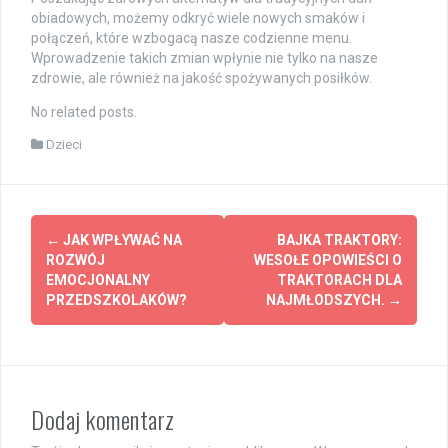
obiadowych, możemy odkryć wiele nowych smaków i
połączeń, które wzbogacą nasze codzienne menu.
Wprowadzenie takich zmian wpłynie nie tylko na nasze
zdrowie, ale również na jakość spożywanych posiłków.
No related posts.
Dzieci
Post
←
JAK WPŁYWAĆ NA
BAJKA TRAKTORY:
navigation
ROZWÓJ
WESOŁE OPOWIEŚCI O
EMOCJONALNY
TRAKTORACH DLA
PRZEDSZKOLAKÓW?
NAJMŁODSZYCH.
→
Dodaj komentarz