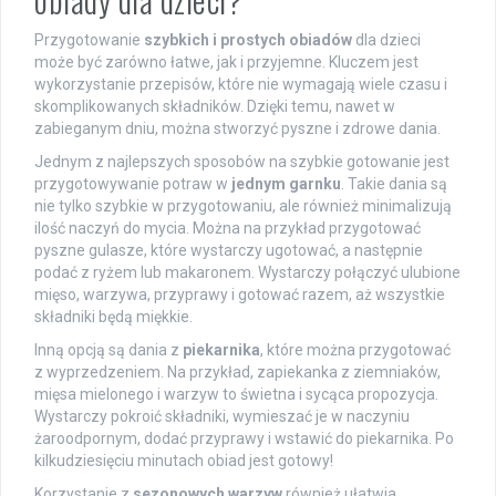
Przygotowanie
szybkich i prostych obiadów
dla dzieci
może być zarówno łatwe, jak i przyjemne. Kluczem jest
wykorzystanie przepisów, które nie wymagają wiele czasu i
skomplikowanych składników. Dzięki temu, nawet w
zabieganym dniu, można stworzyć pyszne i zdrowe dania.
Jednym z najlepszych sposobów na szybkie gotowanie jest
przygotowywanie potraw w
jednym garnku
. Takie dania są
nie tylko szybkie w przygotowaniu, ale również minimalizują
ilość naczyń do mycia. Można na przykład przygotować
pyszne gulasze, które wystarczy ugotować, a następnie
podać z ryżem lub makaronem. Wystarczy połączyć ulubione
mięso, warzywa, przyprawy i gotować razem, aż wszystkie
składniki będą miękkie.
Inną opcją są dania z
piekarnika
, które można przygotować
z wyprzedzeniem. Na przykład, zapiekanka z ziemniaków,
mięsa mielonego i warzyw to świetna i sycąca propozycja.
Wystarczy pokroić składniki, wymieszać je w naczyniu
żaroodpornym, dodać przyprawy i wstawić do piekarnika. Po
kilkudziesięciu minutach obiad jest gotowy!
Korzystanie z
sezonowych warzyw
również ułatwia