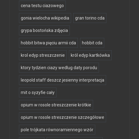
cena testu ciazowego
gonia wielocha wikipedia
gran torino cda
grypa bostońska zdjęcia
hobbit bitwa pięciu armii cda
hobbit cda
krol edyp streszczenie
król edyp kartkówka
ktory tydzien ciazy wedlug daty porodu
leopold staff deszcz jesienny interpretacja
mit o syzyfie cały
opium w rosole streszczenie krótkie
opium w rosole streszczenie szczegółowe
pole trójkata równoramiennego wzór