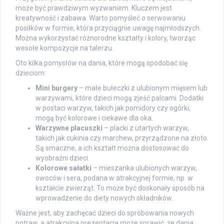
może być prawdziwym wyzwaniem. Kluczem jest
kreatywność i zabawa. Warto pomyśleć o serwowaniu
posiłków w formie, która przyciągnie uwagę najmłodszych.
Można wykorzystać różnorodne kształty i kolory, tworząc
wesołe kompozycje na talerzu.
Oto kilka pomysłów na dania, które mogą spodobać się
dzieciom:
Mini burgery
– małe bułeczki z ulubionym mięsem lub
warzywami, które dzieci mogą zjeść palcami. Dodatki
w postaci warzyw, takich jak pomidory czy ogórki,
mogą być kolorowe i ciekawe dla oka.
Warzywne placuszki
– placki z utartych warzyw,
takich jak cukinia czy marchew, przyrządzone na złoto.
Są smaczne, a ich kształt można dostosować do
wyobraźni dzieci.
Kolorowe sałatki
– mieszanka ulubionych warzyw,
owoców i sera, podana w atrakcyjnej formie, np. w
kształcie zwierząt. To może być doskonały sposób na
wprowadzenie do diety nowych składników.
Ważne jest, aby zachęcać dzieci do spróbowania nowych
potraw, a atrakcyjna prezentacja może sprawić, że dania