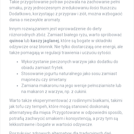
Takie przygotowanie potraw pozwala na zachowanie pełni
smaku, przy jednoczesnym zredukowaniu ilości tłuszczu.
Dodatkowo, korzystając z przypraw i ziół, można wzbogacić
dania o niezwykłe aromaty.
Innym rozwiązaniem jest wprowadzenie do diety
różnorodnych zbóż. Zamiast białego ryżu, warto spróbować
quinoa
lub
kaszy jaglanej
, które są bogate w składniki
odżywcze oraz błonnik. Nie tylko dostarczają one energii, ale
także pomagają w regulacji trawienia i uczuciu sytości.
Wykorzystanie pieczonych warzyw jako dodatku do
obiadu zamiast frytek.
Stosowanie jogurtu naturalnego jako sosu zamiast
majonezu czy śmietany.
Zamiana makaronu na jego wersje pełnoziarniste lub
na makaron z warzyw, np. z cukinii.
Warto także eksperymentować z roślinnymi białkami, takimi
jak tofu czy tempeh, które mogą stanowić doskonałą
alternatywę dla mięsa. Przygotowane w odpowiedni sposób,
potrafią zachwycić smakiem i konsystencją, a przy tym są
lekkostrawne i bogate w wartości odżywcze.
Poszukując zdrowych alternatyw dla tradycyjnych dań