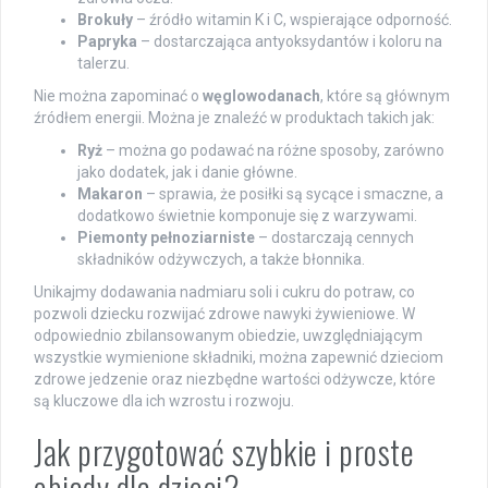
Brokuły
– źródło witamin K i C, wspierające odporność.
Papryka
– dostarczająca antyoksydantów i koloru na
talerzu.
Nie można zapominać o
węglowodanach
, które są głównym
źródłem energii. Można je znaleźć w produktach takich jak:
Ryż
– można go podawać na różne sposoby, zarówno
jako dodatek, jak i danie główne.
Makaron
– sprawia, że posiłki są sycące i smaczne, a
dodatkowo świetnie komponuje się z warzywami.
Piemonty pełnoziarniste
– dostarczają cennych
składników odżywczych, a także błonnika.
Unikajmy dodawania nadmiaru soli i cukru do potraw, co
pozwoli dziecku rozwijać zdrowe nawyki żywieniowe. W
odpowiednio zbilansowanym obiedzie, uwzględniającym
wszystkie wymienione składniki, można zapewnić dzieciom
zdrowe jedzenie oraz niezbędne wartości odżywcze, które
są kluczowe dla ich wzrostu i rozwoju.
Jak przygotować szybkie i proste
obiady dla dzieci?