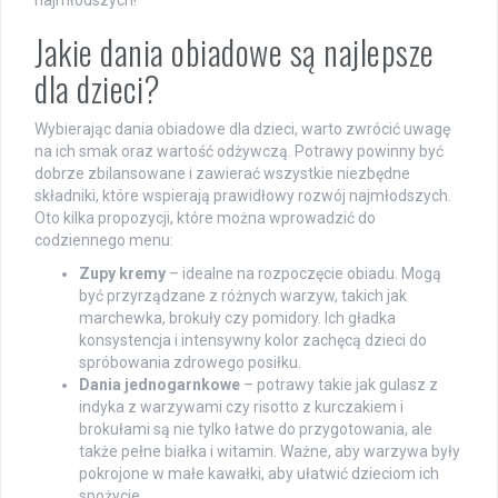
najmłodszych!
Jakie dania obiadowe są najlepsze
dla dzieci?
Wybierając dania obiadowe dla dzieci, warto zwrócić uwagę
na ich smak oraz wartość odżywczą. Potrawy powinny być
dobrze zbilansowane i zawierać wszystkie niezbędne
składniki, które wspierają prawidłowy rozwój najmłodszych.
Oto kilka propozycji, które można wprowadzić do
codziennego menu:
Zupy kremy
– idealne na rozpoczęcie obiadu. Mogą
być przyrządzane z różnych warzyw, takich jak
marchewka, brokuły czy pomidory. Ich gładka
konsystencja i intensywny kolor zachęcą dzieci do
spróbowania zdrowego posiłku.
Dania jednogarnkowe
– potrawy takie jak gulasz z
indyka z warzywami czy risotto z kurczakiem i
brokułami są nie tylko łatwe do przygotowania, ale
także pełne białka i witamin. Ważne, aby warzywa były
pokrojone w małe kawałki, aby ułatwić dzieciom ich
spożycie.