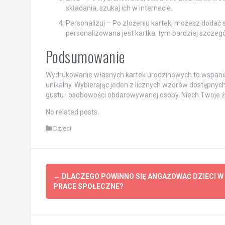
składania, szukaj ich w internecie.
Personalizuj – Po złożeniu kartek, możesz dodać s
personalizowana jest kartka, tym bardziej szczeg
Podsumowanie
Wydrukowanie własnych kartek urodzinowych to wspania
unikalny. Wybierając jeden z licznych wzorów dostępnych
gustu i osobowości obdarowywanej osoby. Niech Twoje ż
No related posts.
Dzieci
Post
←
DLACZEGO POWINNO SIĘ ANGAŻOWAĆ DZIECI W
navigation
PRACE SPOŁECZNE?