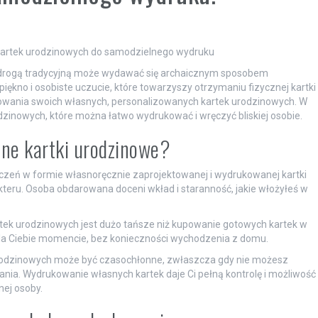
kartek urodzinowych do samodzielnego wydruku
 drogą tradycyjną może wydawać się archaicznym sposobem
iękno i osobiste uczucie, które towarzyszy otrzymaniu fizycznej kartki
kowania swoich własnych, personalizowanych kartek urodzinowych. W
zinowych, które można łatwo wydrukować i wręczyć bliskiej osobie.
ne kartki urodzinowe?
yczeń w formie własnoręcznie zaprojektowanej i wydrukowanej kartki
kteru. Osoba obdarowana doceni wkład i staranność, jakie włożyłeś w
ek urodzinowych jest dużo tańsze niż kupowanie gotowych kartek w
la Ciebie momencie, bez konieczności wychodzenia z domu.
odzinowych może być czasochłonne, zwłaszcza gdy nie możesz
wania. Wydrukowanie własnych kartek daje Ci pełną kontrolę i możliwość
ej osoby.