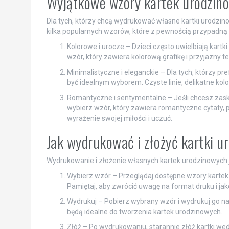
Wyjątkowe wzory kartek urodzin
Dla tych, którzy chcą wydrukować własne kartki urodzin
kilka popularnych wzorów, które z pewnością przypadną 
Kolorowe i urocze – Dzieci często uwielbiają kart
wzór, który zawiera kolorową grafikę i przyjazny t
Minimalistyczne i eleganckie – Dla tych, którzy p
być idealnym wyborem. Czyste linie, delikatne kolo
Romantyczne i sentymentalne – Jeśli chcesz zask
wybierz wzór, który zawiera romantyczne cytaty, pr
wyrażenie swojej miłości i uczuć.
Jak wydrukować i złożyć kartki 
Wydrukowanie i złożenie własnych kartek urodzinowych je
Wybierz wzór – Przeglądaj dostępne wzory kartek u
Pamiętaj, aby zwrócić uwagę na format druku i jak
Wydrukuj – Pobierz wybrany wzór i wydrukuj go na 
będą idealne do tworzenia kartek urodzinowych.
Złóż – Po wydrukowaniu, starannie złóż kartki wedł