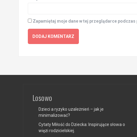
Zapamiętaj moje dane w tej przeglądarce podczas 
Losowo
Dzieci a ryzyko uzależnień – jak je
minimalizować?
Cytaty Miłość do Dziecka: Inspirujące słowa o
więzi rodzicielskiej.