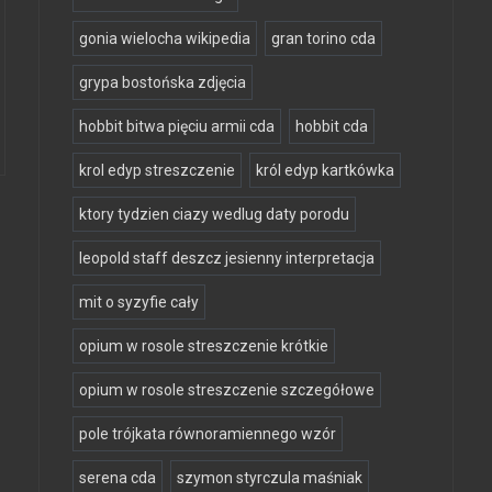
gonia wielocha wikipedia
gran torino cda
grypa bostońska zdjęcia
hobbit bitwa pięciu armii cda
hobbit cda
krol edyp streszczenie
król edyp kartkówka
ktory tydzien ciazy wedlug daty porodu
leopold staff deszcz jesienny interpretacja
mit o syzyfie cały
opium w rosole streszczenie krótkie
opium w rosole streszczenie szczegółowe
pole trójkata równoramiennego wzór
serena cda
szymon styrczula maśniak