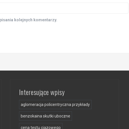
pisania kolejnych komentarzy.
Interesujące wpisy
aglomeracja policentryczna przykłady
benzokaina skutki uboczne
cena testu ciazowego