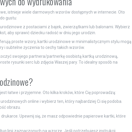
owych do wydrukowania
owe, istnieje wiele darmowych wzorów dostępnych w internecie. Oto
do gustu:
ki urodzinowe z postaciami z bajek, zwierzątkami lub balonami. Wybierz
ekst, aby sprawić dziecku radość w dniu jego urodzin.
referują proste wzory, kartki urodzinowe w minimalistycznym stylu mogą
ry i subtelne życzenia to cechy takich wzorów.
oczyć swojego partnera/partnerkę osobistą kartką urodzinową,
oste rysunki serc lub zdjęcia Waszej pary. To idealny sposób na
urodzinowe?
st łatwe i przyjemne. Oto kilka kroków, które Cię poprowadzą:
rodzinowych online i wybierz ten, który najbardziej Ci się podoba.
ość obrazu.
drukarce. Upewnij się, że masz odpowiednie papierowe kartki, które
ug linii zaznaczonych na wzorze. Jeśli potrzebujesz instrukcji