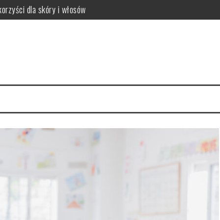
latków? Podstawowe zasady
równowagi organizmu
owanie i przepisy DIY
zyn – smukłe nogi w 4 tygodnie
ne metody pielęgnacji