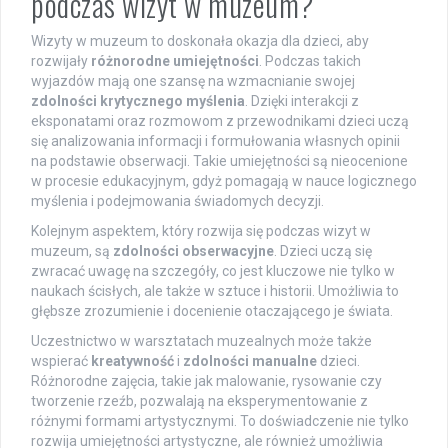
podczas wizyt w muzeum?
Wizyty w muzeum to doskonała okazja dla dzieci, aby
rozwijały
różnorodne umiejętności
. Podczas takich
wyjazdów mają one szansę na wzmacnianie swojej
zdolności krytycznego myślenia
. Dzięki interakcji z
eksponatami oraz rozmowom z przewodnikami dzieci uczą
się analizowania informacji i formułowania własnych opinii
na podstawie obserwacji. Takie umiejętności są nieocenione
w procesie edukacyjnym, gdyż pomagają w nauce logicznego
myślenia i podejmowania świadomych decyzji.
Kolejnym aspektem, który rozwija się podczas wizyt w
muzeum, są
zdolności obserwacyjne
. Dzieci uczą się
zwracać uwagę na szczegóły, co jest kluczowe nie tylko w
naukach ścisłych, ale także w sztuce i historii. Umożliwia to
głębsze zrozumienie i docenienie otaczającego je świata.
Uczestnictwo w warsztatach muzealnych może także
wspierać
kreatywność
i
zdolności manualne
dzieci.
Różnorodne zajęcia, takie jak malowanie, rysowanie czy
tworzenie rzeźb, pozwalają na eksperymentowanie z
różnymi formami artystycznymi. To doświadczenie nie tylko
rozwija umiejętności artystyczne, ale również umożliwia