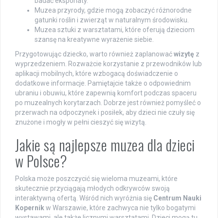
badać eksponaty.
Muzea przyrody, gdzie mogą zobaczyć różnorodne
gatunki roślin i zwierząt w naturalnym środowisku.
Muzea sztuki z warsztatami, które oferują dzieciom
szansę na kreatywne wyrażenie siebie.
Przygotowując dziecko, warto również zaplanować
wizytę
z
wyprzedzeniem. Rozważcie korzystanie z przewodników lub
aplikacji mobilnych, które wzbogacą doświadczenie o
dodatkowe informacje. Pamiętajcie także o odpowiednim
ubraniu i obuwiu, które zapewnią komfort podczas spaceru
po muzealnych korytarzach. Dobrze jest również pomyśleć o
przerwach na odpoczynek i posiłek, aby dzieci nie czuły się
znużone i mogły w pełni cieszyć się wizytą.
Jakie są najlepsze muzea dla dzieci
w Polsce?
Polska może poszczycić się wieloma muzeami, które
skutecznie przyciągają młodych odkrywców swoją
interaktywną ofertą. Wśród nich wyróżnia się
Centrum Nauki
Kopernik
w Warszawie, które zachwyca nie tylko bogatymi
wystawami, ale także licznymi warsztatami. Dzieci mogą tu