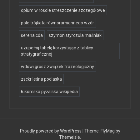
opium w rosole streszczenie szczegółowe
pole trójkata równoramiennego wzór
serena cda
szymon styrczula maśniak
uzupełnij tabelę korzystając z tablicy
stratygraficznej
wdowi grosz związek frazeologiczny
zsckr leśna podlaska
łukomska pyżalska wikipedia
Proudly powered by WordPress
|
Theme:
FlyMag
by
Themeisle.