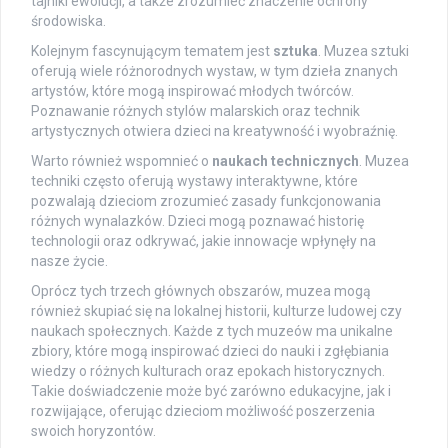
tajniki ewolucji, a także zrozumieć znaczenie ochrony
środowiska.
Kolejnym fascynującym tematem jest
sztuka
. Muzea sztuki
oferują wiele różnorodnych wystaw, w tym dzieła znanych
artystów, które mogą inspirować młodych twórców.
Poznawanie różnych stylów malarskich oraz technik
artystycznych otwiera dzieci na kreatywność i wyobraźnię.
Warto również wspomnieć o
naukach technicznych
. Muzea
techniki często oferują wystawy interaktywne, które
pozwalają dzieciom zrozumieć zasady funkcjonowania
różnych wynalazków. Dzieci mogą poznawać historię
technologii oraz odkrywać, jakie innowacje wpłynęły na
nasze życie.
Oprócz tych trzech głównych obszarów, muzea mogą
również skupiać się na lokalnej historii, kulturze ludowej czy
naukach społecznych. Każde z tych muzeów ma unikalne
zbiory, które mogą inspirować dzieci do nauki i zgłębiania
wiedzy o różnych kulturach oraz epokach historycznych.
Takie doświadczenie może być zarówno edukacyjne, jak i
rozwijające, oferując dzieciom możliwość poszerzenia
swoich horyzontów.