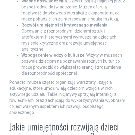
Własne doświadczenia
: Dzieci uczą się najlepiej przez
bezpośrednie doświadczenie. Muzea oferują
możliwość dotykowego interakcji z eksponatami, co
może pobudzić ich zainteresowanie nauką i sztuką.
Rozwój umiejętności krytycznego myślenia
:
Obcowanie z różnorodnymi dziełami sztuki i
artefaktami historycznymi wymusza na dzieciach
myślenie krytyczne oraz rozwija umiejętności
analityczne.
Wzbogacenie wiedzy o kulturze
: Wizyty w muzeach
pozwala dzieciom na poznawanie różnych kultur, co
może prowadzić do większej tolerancji i zrozumienia
dla różnorodności społecznej.
Ponadto, muzea często organizują warsztaty i zajęcia
edukacyjne, które umożliwiają dzieciom wzięcie w nich
aktywnego udziału. Takie inicjatywy sprzyjają interakcji z
rówieśnikami oraz zachęcają do wykorzystywania wyobraźni,
co jest ważnym aspektem ich rozwoju osobistego i
społecznego.
Jakie umiejętności rozwijają dzieci