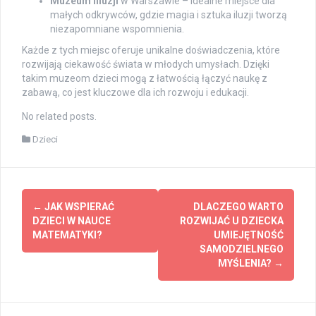
Muzeum Illuzji
w Warszawie – idealne miejsce dla
małych odkrywców, gdzie magia i sztuka iluzji tworzą
niezapomniane wspomnienia.
Każde z tych miejsc oferuje unikalne doświadczenia, które
rozwijają ciekawość świata w młodych umysłach. Dzięki
takim muzeom dzieci mogą z łatwością łączyć naukę z
zabawą, co jest kluczowe dla ich rozwoju i edukacji.
No related posts.
Dzieci
Post
←
JAK WSPIERAĆ
DLACZEGO WARTO
navigation
DZIECI W NAUCE
ROZWIJAĆ U DZIECKA
MATEMATYKI?
UMIEJĘTNOŚĆ
SAMODZIELNEGO
MYŚLENIA?
→