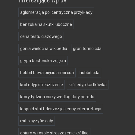
aglomeracja policentryczna przykłady
benzokaina skutki uboczne
cena testu ciazowego
gonia wielocha wikipedia
gran torino cda
grypa bostońska zdjęcia
hobbit bitwa pięciu armii cda
hobbit cda
krol edyp streszczenie
król edyp kartkówka
ktory tydzien ciazy wedlug daty porodu
leopold staff deszcz jesienny interpretacja
mit o syzyfie cały
opium w rosole streszczenie krótkie