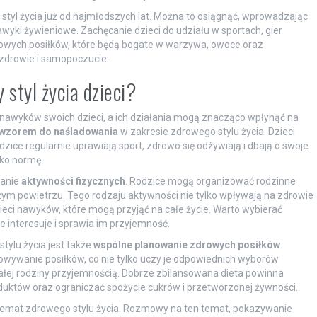
styl życia już od najmłodszych lat. Można to osiągnąć, wprowadzając
yki żywieniowe. Zachęcanie dzieci do udziału w sportach, gier
rowych posiłków, które będą bogate w warzywa, owoce oraz
 zdrowie i samopoczucie.
styl życia dzieci?
nawyków swoich dzieci, a ich działania mogą znacząco wpłynąć na
wzorem do naśladowania
w zakresie zdrowego stylu życia. Dzieci
dzice regularnie uprawiają sport, zdrowo się odżywiają i dbają o swoje
ako normę.
wanie
aktywności fizycznych
. Rodzice mogą organizować rodzinne
ym powietrzu. Tego rodzaju aktywności nie tylko wpływają na zdrowie
zieci nawyków, które mogą przyjąć na całe życie. Warto wybierać
e interesuje i sprawia im przyjemność.
ylu życia jest także
wspólne planowanie zdrowych posiłków
.
wywanie posiłków, co nie tylko uczy je odpowiednich wyborów
a całej rodziny przyjemnością. Dobrze zbilansowana dieta powinna
uktów oraz ograniczać spożycie cukrów i przetworzonej żywności.
temat zdrowego stylu życia. Rozmowy na ten temat, pokazywanie