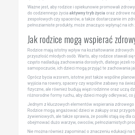
Ważne jest, aby rodzice i opiekunowie promowali zdrowy 
do codziennego życia
aktywny tryb życia
oraz zdrowe naw
zespołowych czy spacerów, a także dostarczanie im zd
pełnoziarniste produkty, może znacząco wpłynąć na ich
Jak rodzice mogą wspierać zdrowy 
Rodzice mają istotny wpływ na kształtowanie zdrowych 
przyszłość młodych osób. Warto, aby rodzice stawali się
często naśladują zachowania dorosłych, dlatego jeżeli ro
samopoczucie, ich dzieci mogą przyjąć te zachowania j
Oprócz bycia wzorem, istotne jest także wspólne plano
wyjścia na rowery, spacery czy wspólne zabawy na śwież
fizyczne, ale również budują więzi rodzinne oraz uczą d
różnorodne formy ruchu, aby dzieci mogły odkrywać, co j
Jednym z kluczowych elementów wspierania zdrowego st
Rodzice mogą angażować dzieci w zakupy oraz przygoto
żywieniowych, ale także sprawia, że posiłki stają się dl
obejmować dużo warzyw, owoców, pełnoziarnistych prod
Nie można również zapominać o znaczeniu edukacji na 