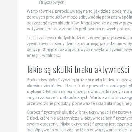
strączkowych.
Warto również zwrócić uwagę na to, jak dzieci podejmuj
zdrowych produktów może odbywać się poprzez
wspóln
poszczególnych składników. Angażowanie dzieci w prz
odżywianiem oraz zapał do próbowania nowych potraw.
To, co zachęca młodych ludzi do zdrowego stylu życia,
żywieniowych. Kiedy dzieci zrozumieją, jak jedzenie wp
decyzji. Dbając o rozwój zdrowych nawyków żywieniowyc
energii i witalności.
Jakie są skutki braku aktywności f
Brak aktywności fizycznej oraz
zła dieta
to dwa kluczowe
okresie dzieciństwa. Dzieci, które prowadzą siedzący try
otyłość
. Otyłość u dzieci może prowadzić do różnych p
innych zaburzeń metabolicznych. Warto zwrócić szczególn
przetworzone produkty, ponieważ te składniki mogą ne
Oprócz fizycznych skutków, brak aktywności i niezdro
Dzieci, które nie uczestniczą w aktywnościach fizyczn
swoim otoczeniu. Niska aktywność fizyczna jest często
lęki. Wpływa to na ich zdolność do nawiązywania relacji