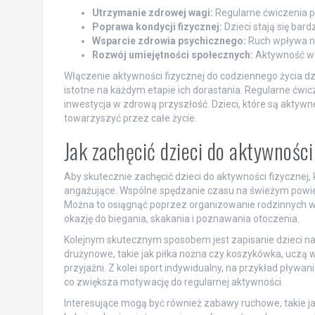
Utrzymanie zdrowej wagi:
Regularne ćwiczenia p
Poprawa kondycji fizycznej:
Dzieci stają się bar
Wsparcie zdrowia psychicznego:
Ruch wpływa na
Rozwój umiejętności społecznych:
Aktywność w g
Włączenie aktywności fizycznej do codziennego życia dzi
istotne na każdym etapie ich dorastania. Regularne ćwic
inwestycja w zdrową przyszłość. Dzieci, które są aktywn
towarzyszyć przez całe życie.
Jak zachęcić dzieci do aktywności
Aby skutecznie zachęcić dzieci do aktywności fizycznej,
angażujące. Wspólne spędzanie czasu na świeżym powiet
Można to osiągnąć poprzez organizowanie rodzinnych wyj
okazję do biegania, skakania i poznawania otoczenia.
Kolejnym skutecznym sposobem jest zapisanie dzieci na
drużynowe, takie jak piłka nożna czy koszykówka, uczą 
przyjaźni. Z kolei sport indywidualny, na przykład pływa
co zwiększa motywację do regularnej aktywności.
Interesujące mogą być również zabawy ruchowe, takie jak 