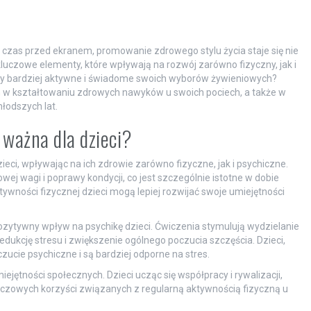
a czas przed ekranem, promowanie zdrowego stylu życia staje się nie
luczowe elementy, które wpływają na rozwój zarówno fizyczny, jak i
były bardziej aktywne i świadome swoich wyborów żywieniowych?
m w kształtowaniu zdrowych nawyków u swoich pociech, a także w
łodszych lat.
 ważna dla dzieci?
ci, wpływając na ich zdrowie zarówno fizyczne, jak i psychiczne.
ej wagi i poprawy kondycji, co jest szczególnie istotne w dobie
ktywności fizycznej dzieci mogą lepiej rozwijać swoje umiejętności
zytywny wpływ na psychikę dzieci. Ćwiczenia stymulują wydzielanie
edukcję stresu i zwiększenie ogólnego poczucia szczęścia. Dzieci,
zucie psychiczne i są bardziej odporne na stres.
jętności społecznych. Dzieci ucząc się współpracy i rywalizacji,
luczowych korzyści związanych z regularną aktywnością fizyczną u