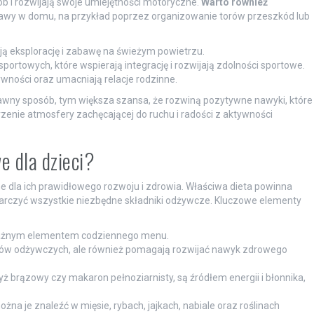
ób i rozwijają swoje umiejętności motoryczne.
Warto również
wy w domu, na przykład poprzez organizowanie torów przeszkód lub
ją eksplorację i zabawę na świeżym powietrzu.
portowych, które wspierają integrację i rozwijają zdolności sportowe.
wności oraz umacniają relacje rodzinne.
bawny sposób, tym większa szansa, że rozwiną pozytywne nawyki, które
zenie atmosfery zachęcającej do ruchu i radości z aktywności
e dla dzieci?
ne dla ich prawidłowego rozwoju i zdrowia. Właściwa dieta powinna
tarczyć wszystkie niezbędne składniki odżywcze. Kluczowe elementy
 ważnym elementem codziennego menu.
ików odżywczych, ale również pomagają rozwijać nawyk zdrowego
ryż brązowy czy makaron pełnoziarnisty, są źródłem energii i błonnika,
ożna je znaleźć w mięsie, rybach, jajkach, nabiale oraz roślinach