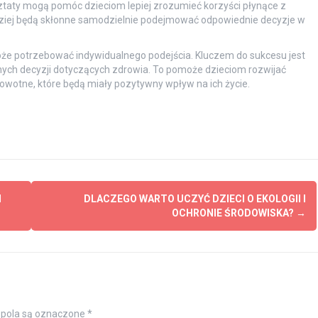
ztaty mogą pomóc dzieciom lepiej zrozumieć korzyści płynące z
ziej będą skłonne samodzielnie podejmować odpowiednie decyzje w
może potrzebować indywidualnego podejścia. Kluczem do sukcesu jest
ch decyzji dotyczących zdrowia. To pomoże dzieciom rozwijać
rowotne, które będą miały pozytywny wpływ na ich życie.
M
DLACZEGO WARTO UCZYĆ DZIECI O EKOLOGII I
OCHRONIE ŚRODOWISKA?
→
pola są oznaczone
*