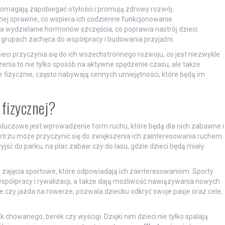
omagają zapobiegać otyłości i promują zdrowy rozwój.
dziej sprawne, co wspiera ich codzienne funkcjonowanie.
 wydzielanie hormonów szczęścia, co poprawia nastrój dzieci.
rupach zachęca do współpracy i budowania przyjaźni.
eci przyczynia się do ich wszechstronnego rozwoju, co jest niezwykle
zenia to nie tylko sposób na aktywne spędzenie czasu, ale także
e fizycznie, często nabywają cennych umiejętności, które będą im
 fizycznej?
 kluczowe jest wprowadzenie form ruchu, które będą dla nich zabawne i
rzu może przyczynić się do zwiększenia ich zainteresowania ruchem.
ść do parku, na plac zabaw czy do lasu, gdzie dzieci będą miały
 zajęcia sportowe, które odpowiadają ich zainteresowaniom. Sporty
współpracy i rywalizacji, a także dają możliwość nawiązywania nowych
nie czy jazda na rowerze, pozwala dziecku odkryć swoje pasje oraz cele,
chowanego, berek czy wyścigi. Dzięki nim dzieci nie tylko spalają