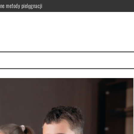
orzyści dla skóry i włosów
latków? Podstawowe zasady
równowagi organizmu
owanie i przepisy DIY
zyn – smukłe nogi w 4 tygodnie