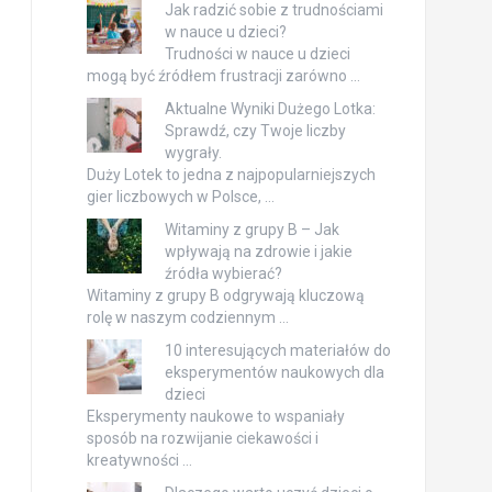
Jak radzić sobie z trudnościami
w nauce u dzieci?
Trudności w nauce u dzieci
mogą być źródłem frustracji zarówno …
Aktualne Wyniki Dużego Lotka:
Sprawdź, czy Twoje liczby
wygrały.
Duży Lotek to jedna z najpopularniejszych
gier liczbowych w Polsce, …
Witaminy z grupy B – Jak
wpływają na zdrowie i jakie
źródła wybierać?
Witaminy z grupy B odgrywają kluczową
rolę w naszym codziennym …
10 interesujących materiałów do
eksperymentów naukowych dla
dzieci
Eksperymenty naukowe to wspaniały
sposób na rozwijanie ciekawości i
kreatywności …