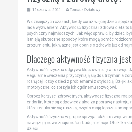
14 czerwca 2021
Tomasz Działowy
W dzisiejszych czasach, kiedy coraz więcej dzieci spędz
lada wyzwaniem. Aktywność fizyczna i zdrowa dieta to k
psychiczny najmłodszych. Jak więc sprawić, by dzieci 
Istnieją skuteczne sposoby, które mogą pomóc rodzico
zrozumieniu, jak ważne jest dbanie o zdrowie już od najm
Dlaczego aktywność fizyczna jest
Aktywność fizyczna odgrywa kluczową rolę w rozwoju dzie
Regularne ćwiczenia przyczyniają się do utrzymania zdrow
rosnącej liczby dzieci z problemami z otyłością. Dzięki a
motoryczne, co sprzyja ich ogólnemu rozwojowi.
Oprócz korzyści zdrowotnych, aktywność fizyczna ma po
endorfin, które są odpowiedzialne za poprawę nastroju, r
które regularnie się ruszają, często mają lepsze samopoc
Aktywność fizyczna w grupie sprzyja także rozwojowi umie
nawiązują nowe znajomości i budują relacje. Oto kilka k
dzieci: