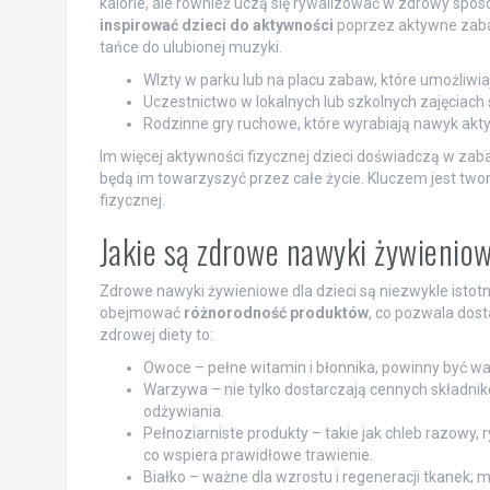
kalorie, ale również uczą się rywalizować w zdrowy spos
inspirować dzieci do aktywności
poprzez aktywne zaba
tańce do ulubionej muzyki.
WIzty w parku lub na placu zabaw, które umożliwia
Uczestnictwo w lokalnych lub szkolnych zajęciach s
Rodzinne gry ruchowe, które wyrabiają nawyk akty
Im więcej aktywności fizycznej dzieci doświadczą w za
będą im towarzyszyć przez całe życie. Kluczem jest twor
fizycznej.
Jakie są zdrowe nawyki żywieniow
Zdrowe nawyki żywieniowe dla dzieci są niezwykle istot
obejmować
różnorodność produktów
, co pozwala dos
zdrowej diety to:
Owoce – pełne witamin i błonnika, powinny być
Warzywa – nie tylko dostarczają cennych składn
odżywiania.
Pełnoziarniste produkty – takie jak chleb razowy, 
co wspiera prawidłowe trawienie.
Białko – ważne dla wzrostu i regeneracji tkanek; m