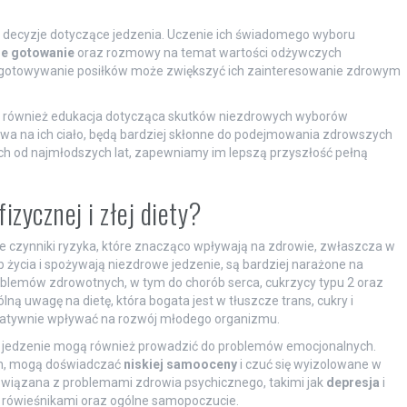
ą decyzje dotyczące jedzenia. Uczenie ich świadomego wyboru
e gotowanie
oraz rozmowy na temat wartości odżywczych
ygotowywanie posiłków może zwiększyć ich zainteresowanie zdrowym
 to również edukacja dotycząca skutków niezdrowych wyborów
ływa na ich ciało, będą bardziej skłonne do podejmowania zdrowszych
h od najmłodszych lat, zapewniamy im lepszą przyszłość pełną
izycznej i złej diety?
 czynniki ryzyka, które znacząco wpływają na zdrowie, zwłaszcza w
b życia i spożywają niezdrowe jedzenie, są bardziej narażone na
roblemów zdrowotnych, w tym do chorób serca, cukrzycy typu 2 oraz
ą uwagę na dietę, która bogata jest w tłuszcze trans, cukry i
gatywnie wpływać na rozwój młodego organizmu.
we jedzenie mogą również prowadzić do problemów emocjonalnych.
ych, mogą doświadczać
niskiej samooceny
i czuć się wyizolowane w
 związana z problemami zdrowia psychicznego, takimi jak
depresja
i
 z rówieśnikami oraz ogólne samopoczucie.