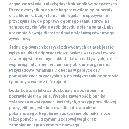
organizmowi wielu niezbędnych składników odżywczych.
Przede wszystkim są one bogate w
witaminy
,
minerały
oraz
błonnik
. Dzięki temu, ich regularne spożywanie
przyczynia się do poprawy ogólnego stanu zdrowia i
samopoczucia. Wiele osób decyduje się na sałatki, aby
urozmaicić swoją dietę i zadbać o właściwą równowagę
żywieniową.
Jedną z głównych korzyści zdrowotnych sałatek jest ich
wpływ na
układ odpornościowy
. Świeże warzywa i owoce
zawierają wiele cennych składników bioaktywnych, które
wspierają naturalne mechanizmy obronne organizmu.
Przykładowo, witamina C obecna w papryce czy
pomarańczach przyczynia się do zwiększenia odporności
i pomocy w walce z infekcjami.
Dodatkowo, sałatki są doskonałym sposobem na
poprawienie
trawienia
. Wysoka zawartość błonnika,
zwłaszcza w warzywach liściastych, sprzyja prawidłowej
pracy jelit, co jest kluczowe dla zdrowia układu
pokarmowego. Regularne spożywanie błonnika może
także pomóc w utrzymaniu zdrowej wagi oraz
zapobieganiu problemom z nadwagą.