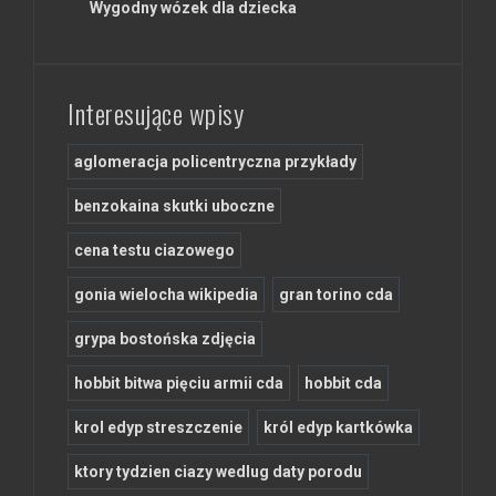
Wygodny wózek dla dziecka
Interesujące wpisy
aglomeracja policentryczna przykłady
benzokaina skutki uboczne
cena testu ciazowego
gonia wielocha wikipedia
gran torino cda
grypa bostońska zdjęcia
hobbit bitwa pięciu armii cda
hobbit cda
krol edyp streszczenie
król edyp kartkówka
ktory tydzien ciazy wedlug daty porodu