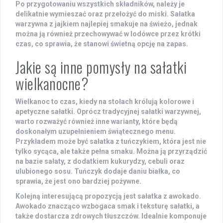
Po przygotowaniu wszystkich składników, należy je
delikatnie wymieszać oraz przełożyć do miski. Sałatka
warzywna z jajkiem najlepiej smakuje na świeżo, jednak
można ją również przechowywać w lodówce przez krótki
czas, co sprawia, że stanowi świetną opcję na zapas.
Jakie są inne pomysły na sałatki
wielkanocne?
Wielkanoc to czas, kiedy na stołach królują kolorowe i
apetyczne sałatki. Oprócz tradycyjnej sałatki warzywnej,
warto rozważyć również inne warianty, które będą
doskonałym uzupełnieniem świątecznego menu.
Przykładem może być
sałatka z tuńczykiem
, która jest nie
tylko sycąca, ale także pełna smaku. Można ją przyrządzić
na bazie sałaty, z dodatkiem kukurydzy, cebuli oraz
ulubionego sosu. Tuńczyk dodaje daniu białka, co
sprawia, że jest ono bardziej pożywne.
Kolejną interesującą propozycją jest
sałatka z awokado
.
Awokado znacząco wzbogaca smak i teksturę sałatki, a
także dostarcza zdrowych tłuszczów. Idealnie komponuje