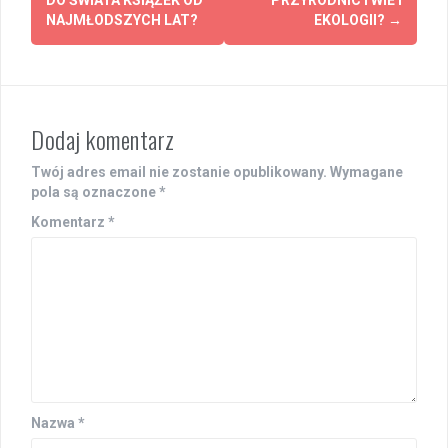
DO ŚWIATA KSIĄŻEK OD
PRZYRODNICTWIE I
NAJMŁODSZYCH LAT?
EKOLOGII?
→
Dodaj komentarz
Twój adres email nie zostanie opublikowany.
Wymagane
pola są oznaczone
*
Komentarz
*
Nazwa
*