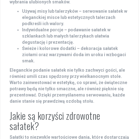
wybrania ulubionych smaków.
Używaj misy lub talerzyków
– serwowanie sałatek w
eleganckiej misce lub estetycznych talerzach
podkreśli ich walory.
Indywidualne porcje
– podawanie sałatek w
szklankach lub małych talerzykach ułatwia
degustację i prezentację.
Świeże i kolorowe dodatki
– dekoracja sałatek
ziołami oraz warzywami doda im uroku i wzbogaci
smak.
Eleganckie podanie sałatek nie tylko zachwyci gości, ale
również umili czas spędzony przy wielkanocnym stole.
Warto zainwestować w estetykę, co sprawi, że świąteczne
potrawy będą nie tylko smaczne, ale również pięknie się
prezentować. Dzięki przemyślanemu serwowaniu, każde
danie stanie się prawdziwą ozdobą stołu.
Jakie są korzyści zdrowotne
sałatek?
Sałatki to niezwykle wartościowe dania, które dostarczają