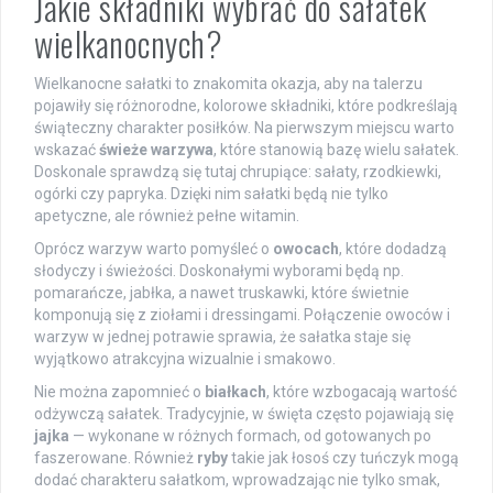
Jakie składniki wybrać do sałatek
wielkanocnych?
Wielkanocne sałatki to znakomita okazja, aby na talerzu
pojawiły się różnorodne, kolorowe składniki, które podkreślają
świąteczny charakter posiłków. Na pierwszym miejscu warto
wskazać
świeże warzywa
, które stanowią bazę wielu sałatek.
Doskonale sprawdzą się tutaj chrupiące: sałaty, rzodkiewki,
ogórki czy papryka. Dzięki nim sałatki będą nie tylko
apetyczne, ale również pełne witamin.
Oprócz warzyw warto pomyśleć o
owocach
, które dodadzą
słodyczy i świeżości. Doskonałymi wyborami będą np.
pomarańcze, jabłka, a nawet truskawki, które świetnie
komponują się z ziołami i dressingami. Połączenie owoców i
warzyw w jednej potrawie sprawia, że sałatka staje się
wyjątkowo atrakcyjna wizualnie i smakowo.
Nie można zapomnieć o
białkach
, które wzbogacają wartość
odżywczą sałatek. Tradycyjnie, w święta często pojawiają się
jajka
— wykonane w różnych formach, od gotowanych po
faszerowane. Również
ryby
takie jak łosoś czy tuńczyk mogą
dodać charakteru sałatkom, wprowadzając nie tylko smak,