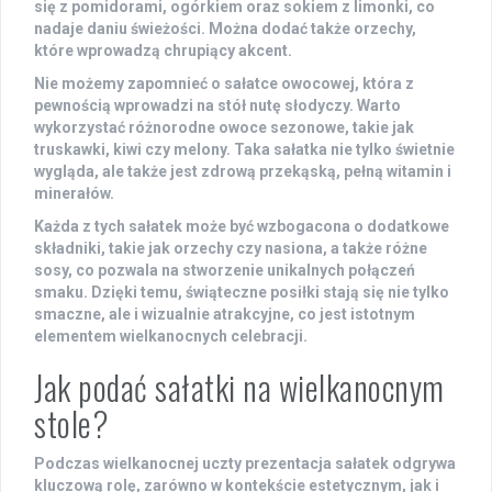
się z pomidorami, ogórkiem oraz sokiem z limonki, co
nadaje daniu świeżości. Można dodać także orzechy,
które wprowadzą chrupiący akcent.
Nie możemy zapomnieć o
sałatce owocowej
, która z
pewnością wprowadzi na stół nutę słodyczy. Warto
wykorzystać różnorodne owoce sezonowe, takie jak
truskawki, kiwi czy melony. Taka sałatka nie tylko świetnie
wygląda, ale także jest zdrową przekąską, pełną witamin i
minerałów.
Każda z tych sałatek może być wzbogacona o dodatkowe
składniki, takie jak
orzechy
czy
nasiona
, a także różne
sosy, co pozwala na stworzenie unikalnych połączeń
smaku. Dzięki temu, świąteczne posiłki stają się nie tylko
smaczne, ale i wizualnie atrakcyjne, co jest istotnym
elementem wielkanocnych celebracji.
Jak podać sałatki na wielkanocnym
stole?
Podczas wielkanocnej uczty prezentacja sałatek odgrywa
kluczową rolę, zarówno w kontekście estetycznym, jak i