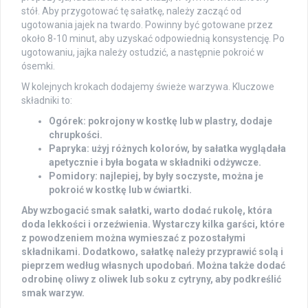
stół. Aby przygotować tę sałatkę, należy zacząć od
ugotowania jajek na twardo. Powinny być gotowane przez
około 8-10 minut, aby uzyskać odpowiednią konsystencję. Po
ugotowaniu, jajka należy ostudzić, a następnie pokroić w
ósemki.
W kolejnych krokach dodajemy świeże warzywa. Kluczowe
składniki to:
Ogórek
: pokrojony w kostkę lub w plastry, dodaje
chrupkości.
Papryka
: użyj różnych kolorów, by sałatka wyglądała
apetycznie i była bogata w składniki odżywcze.
Pomidory
: najlepiej, by były soczyste, można je
pokroić w kostkę lub w ćwiartki.
Aby wzbogacić smak sałatki, warto dodać rukolę, która
doda lekkości i orzeźwienia. Wystarczy kilka garści, które
z powodzeniem można wymieszać z pozostałymi
składnikami. Dodatkowo, sałatkę należy przyprawić solą i
pieprzem według własnych upodobań. Można także dodać
odrobinę oliwy z oliwek lub soku z cytryny, aby podkreślić
smak warzyw.