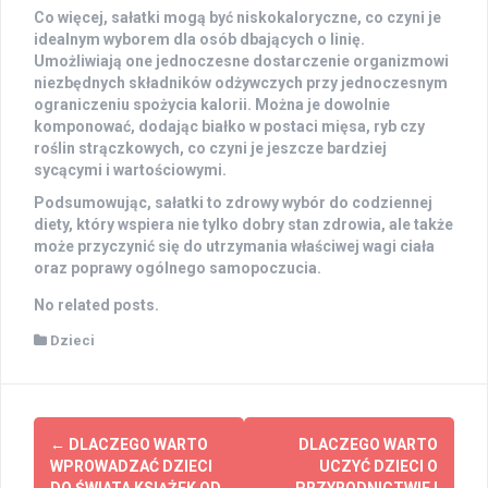
Co więcej, sałatki mogą być niskokaloryczne, co czyni je
idealnym wyborem dla osób dbających o linię.
Umożliwiają one jednoczesne dostarczenie organizmowi
niezbędnych składników odżywczych przy jednoczesnym
ograniczeniu spożycia kalorii. Można je dowolnie
komponować, dodając białko w postaci mięsa, ryb czy
roślin strączkowych, co czyni je jeszcze bardziej
sycącymi i wartościowymi.
Podsumowując, sałatki to zdrowy wybór do codziennej
diety, który wspiera nie tylko dobry stan zdrowia, ale także
może przyczynić się do utrzymania właściwej wagi ciała
oraz poprawy ogólnego samopoczucia.
No related posts.
Dzieci
Post
←
DLACZEGO WARTO
DLACZEGO WARTO
navigation
WPROWADZAĆ DZIECI
UCZYĆ DZIECI O