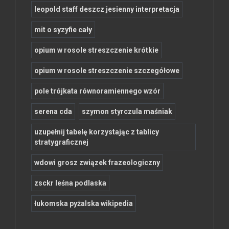
leopold staff deszcz jesienny interpretacja
mit o syzyfie cały
opium w rosole streszczenie krótkie
opium w rosole streszczenie szczegółowe
pole trójkata równoramiennego wzór
serena cda
szymon styrczula maśniak
uzupełnij tabelę korzystając z tablicy
stratygraficznej
wdowi grosz związek frazeologiczny
zsckr leśna podlaska
łukomska pyżalska wikipedia