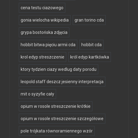
cena testu ciazowego
gonia wielocha wikipedia
gran torino cda
grypa bostońska zdjęcia
hobbit bitwa pięciu armii cda
hobbit cda
krol edyp streszczenie
król edyp kartkówka
ktory tydzien ciazy wedlug daty porodu
leopold staff deszcz jesienny interpretacja
mit o syzyfie cały
opium w rosole streszczenie krótkie
opium w rosole streszczenie szczegółowe
pole trójkata równoramiennego wzór