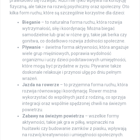
prawidłowo się rozwijać. Ruch nie tylko wpływa na kondycję
fizyczną, ale także na rozwój psychiczny oraz społeczny. Oto
kilka form ruchu, które są szczególnie korzystne dla dzieci:
Bieganie
– to naturalna forma ruchu, która rozwija
wytrzymałość, siłę i koordynację. Można biegać
samodzielnie lub grać w różne gry, takie jak berka czy
gonitwa, co dodatkowo rozwija zdolności społeczne.
Pływanie
– świetna forma aktywności, która angażuje
wiele grup mięśniowych, poprawia wydolność
organizmu i uczy dzieci podstawowych umiejętności,
które mogą być przydatne w życiu. Pływanie także
doskonale relaksuje i przynosi ulgę po dniu pełnym
wrażeń.
Jazda na rowerze
– to przyjemna forma ruchu, która
rozwija równowagę i koordynację. Rower można
wykorzystać do wspólnych jazd z rodziną, co sprzyja
integracji oraz wspólnie spędzonej chwili na świeżym
powietrzu.
Zabawy na świeżym powietrzu
– wszelkie formy
aktywności, takie jak gra w piłkę, wspinaczki na
huśtawki czy budowanie zamków z piasku, wpływają
na rozwój kreatywności i umiejętności społecznych.