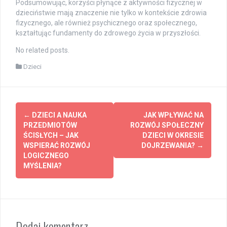
Podsumowując, korzyści płynące z aktywności fizycznej w
dzieciństwie mają znaczenie nie tylko w kontekście zdrowia
fizycznego, ale również psychicznego oraz społecznego,
kształtując fundamenty do zdrowego życia w przyszłości.
No related posts.
Dzieci
Post
←
DZIECI A NAUKA
JAK WPŁYWAĆ NA
navigation
PRZEDMIOTÓW
ROZWÓJ SPOŁECZNY
ŚCISŁYCH – JAK
DZIECI W OKRESIE
WSPIERAĆ ROZWÓJ
DOJRZEWANIA?
→
LOGICZNEGO
MYŚLENIA?
Dodaj komentarz