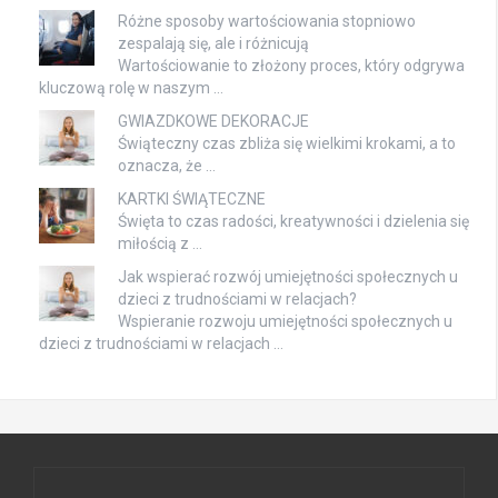
Różne sposoby wartościowania stopniowo
zespalają się, ale i różnicują
Wartościowanie to złożony proces, który odgrywa
kluczową rolę w naszym …
GWIAZDKOWE DEKORACJE
Świąteczny czas zbliża się wielkimi krokami, a to
oznacza, że …
KARTKI ŚWIĄTECZNE
Święta to czas radości, kreatywności i dzielenia się
miłością z …
Jak wspierać rozwój umiejętności społecznych u
dzieci z trudnościami w relacjach?
Wspieranie rozwoju umiejętności społecznych u
dzieci z trudnościami w relacjach …