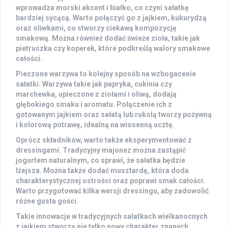
wprowadza morski akcent i białko, co czyni sałatkę
bardziej sycącą. Warto połączyć go z jajkiem, kukurydzą
oraz oliwkami, co stworzy ciekawą kompozycję
smakową. Można również dodać świeże zioła, takie jak
pietruszka czy koperek, które podkreślą walory smakowe
całości.
Pieczone warzywa to kolejny sposób na wzbogacenie
sałatki. Warzywa takie jak papryka, cukinia czy
marchewka, upieczone z ziołami i oliwą, dodają
głębokiego smaku i aromatu. Połączenie ich z
gotowanym jajkiem oraz sałatą lub rukolą tworzy pożywną
i kolorową potrawę, idealną na wiosenną ucztę.
Oprócz składników, warto także eksperymentować z
dressingami
. Tradycyjny majonez można zastąpić
jogurtem naturalnym, co sprawi, że sałatka będzie
lżejsza. Można także dodać musztardę, która doda
charakterystycznej ostrości oraz poprawi smak całości.
Warto przygotować kilka wersji dressingu, aby zadowolić
różne gusta gości.
Takie innowacje w tradycyjnych sałatkach wielkanocnych
z jajkiem stworzą nie tylko nowy charakter znanych