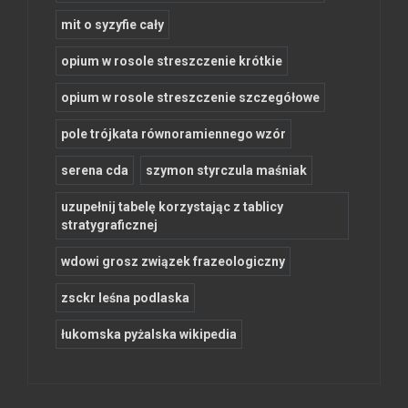
mit o syzyfie cały
opium w rosole streszczenie krótkie
opium w rosole streszczenie szczegółowe
pole trójkata równoramiennego wzór
serena cda
szymon styrczula maśniak
uzupełnij tabelę korzystając z tablicy
stratygraficznej
wdowi grosz związek frazeologiczny
zsckr leśna podlaska
łukomska pyżalska wikipedia