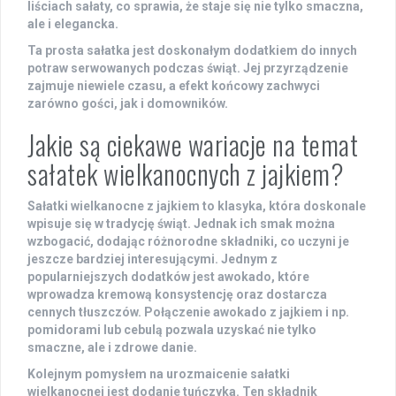
liściach sałaty, co sprawia, że staje się nie tylko smaczna,
ale i elegancka.
Ta prosta sałatka jest doskonałym dodatkiem do innych
potraw serwowanych podczas świąt. Jej przyrządzenie
zajmuje niewiele czasu, a efekt końcowy zachwyci
zarówno gości, jak i domowników.
Jakie są ciekawe wariacje na temat
sałatek wielkanocnych z jajkiem?
Sałatki wielkanocne z jajkiem to klasyka, która doskonale
wpisuje się w tradycję świąt. Jednak ich smak można
wzbogacić, dodając różnorodne składniki, co uczyni je
jeszcze bardziej interesującymi. Jednym z
popularniejszych dodatków jest
awokado
, które
wprowadza kremową konsystencję oraz dostarcza
cennych tłuszczów. Połączenie awokado z jajkiem i np.
pomidorami lub cebulą pozwala uzyskać nie tylko
smaczne, ale i zdrowe danie.
Kolejnym pomysłem na urozmaicenie sałatki
wielkanocnej jest dodanie
tuńczyka
. Ten składnik