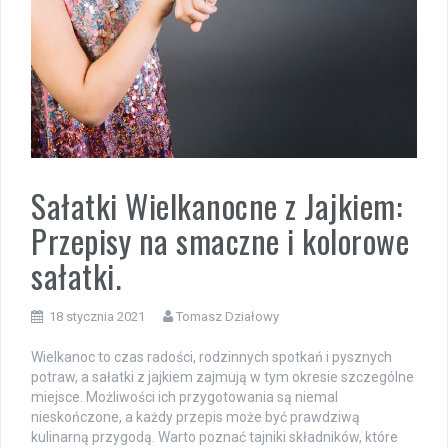
Sałatki Wielkanocne z Jajkiem:
Przepisy na smaczne i kolorowe
sałatki.
18 stycznia 2021
Tomasz Działowy
Wielkanoc to czas radości, rodzinnych spotkań i pysznych
potraw, a sałatki z jajkiem zajmują w tym okresie szczególne
miejsce. Możliwości ich przygotowania są niemal
nieskończone, a każdy przepis może być prawdziwą
kulinarną przygodą. Warto poznać tajniki składników, które