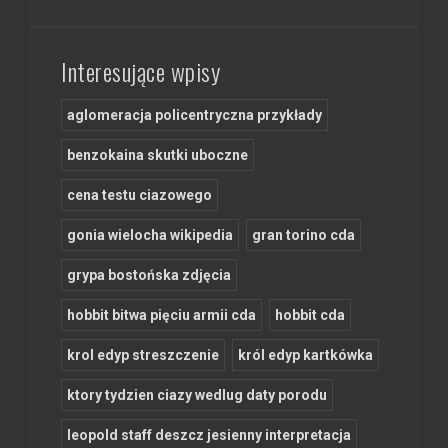
Interesujące wpisy
aglomeracja policentryczna przykłady
benzokaina skutki uboczne
cena testu ciazowego
gonia wielocha wikipedia
gran torino cda
grypa bostońska zdjęcia
hobbit bitwa pięciu armii cda
hobbit cda
krol edyp streszczenie
król edyp kartkówka
ktory tydzien ciazy wedlug daty porodu
leopold staff deszcz jesienny interpretacja