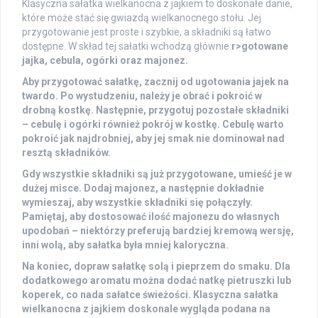
Klasyczna sałatka wielkanocna z jajkiem to doskonałe danie,
które może stać się gwiazdą wielkanocnego stołu. Jej
przygotowanie jest proste i szybkie, a składniki są łatwo
dostępne. W skład tej sałatki wchodzą głównie:
r>
gotowane
jajka
,
cebula
,
ogórki
oraz
majonez
.
Aby przygotować sałatkę, zacznij od ugotowania jajek na
twardo. Po wystudzeniu, należy je obrać i pokroić w
drobną kostkę. Następnie, przygotuj pozostałe składniki
– cebulę i ogórki również pokrój w kostkę. Cebulę warto
pokroić jak najdrobniej, aby jej smak nie dominował nad
resztą składników.
Gdy wszystkie składniki są już przygotowane, umieść je w
dużej misce. Dodaj majonez, a następnie dokładnie
wymieszaj, aby wszystkie składniki się połączyły.
Pamiętaj, aby dostosować ilość majonezu do własnych
upodobań – niektórzy preferują bardziej kremową wersję,
inni wolą, aby sałatka była mniej kaloryczna.
Na koniec, dopraw sałatkę solą i pieprzem do smaku. Dla
dodatkowego aromatu można dodać natkę pietruszki lub
koperek, co nada sałatce świeżości. Klasyczna sałatka
wielkanocna z jajkiem doskonale wygląda podana na