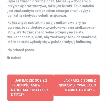
jajka na twardo oraz majonez. Można ją wzbogacić o
przyprawy oraz warzywa, takie jak buraki. Taka sałatka
jest znakomitym połączeniem słonego smaku ryby z
delikatną słodyczą cebuli i majonezu.
Każda z tych sałatek ma swoje unikalne walory, co
sprawia, że są chętnie przygotowywane na wielkanocne
stoły. Warto znać różnorodne przepisy na sałatki
wielkanocne z jajkiem, aby zaskoczyć bliskich smakami,
które na stałe wpisały się w polską tradycję kulinarną.
No related posts.
Dzieci
Post
←
JAK RADZIĆ SOBIE Z
JAK RADZIĆ SOBIE Z
navigation
TRUDNOŚCIAMI W
NISKĄ MOTYWACJĄ DO
NAUCE MATEMATYKI U
NAUKI U DZIECI?
→
DZIECI?