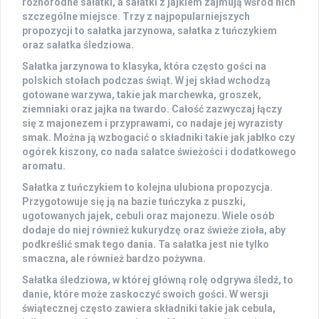
różnorodne sałatki, a sałatki z jajkiem zajmują wśród nich
szczególne miejsce. Trzy z najpopularniejszych
propozycji to
sałatka jarzynowa
,
sałatka z tuńczykiem
oraz
sałatka śledziowa
.
Sałatka jarzynowa to klasyka, która często gości na
polskich stołach podczas świąt. W jej skład wchodzą
gotowane warzywa, takie jak marchewka, groszek,
ziemniaki oraz jajka na twardo. Całość zazwyczaj łączy
się z majonezem i przyprawami, co nadaje jej wyrazisty
smak. Można ją wzbogacić o składniki takie jak jabłko czy
ogórek kiszony, co nada sałatce świeżości i dodatkowego
aromatu.
Sałatka z tuńczykiem to kolejna ulubiona propozycja.
Przygotowuje się ją na bazie tuńczyka z puszki,
ugotowanych jajek, cebuli oraz majonezu. Wiele osób
dodaje do niej również kukurydzę oraz świeże zioła, aby
podkreślić smak tego dania. Ta sałatka jest nie tylko
smaczna, ale również bardzo pożywna.
Sałatka śledziowa, w której główną rolę odgrywa śledź, to
danie, które może zaskoczyć swoich gości. W wersji
świątecznej często zawiera składniki takie jak cebula,