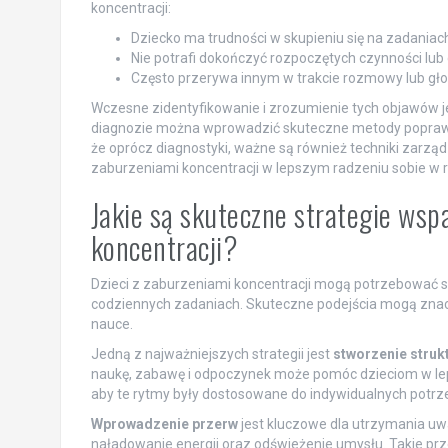
koncentracji:
Dziecko ma trudności w skupieniu się na zadaniach
Nie potrafi dokończyć rozpoczętych czynności lub
Często przerywa innym w trakcie rozmowy lub głoś
Wczesne zidentyfikowanie i zrozumienie tych objawów je
diagnozie można wprowadzić skuteczne metody poprawi
że oprócz diagnostyki, ważne są również techniki zarz
zaburzeniami koncentracji w lepszym radzeniu sobie w r
Jakie są skuteczne strategie wspa
koncentracji?
Dzieci z zaburzeniami koncentracji mogą potrzebować spec
codziennych zadaniach. Skuteczne podejścia mogą znacz
nauce.
Jedną z najważniejszych strategii jest
stworzenie struk
naukę, zabawę i odpoczynek może pomóc dzieciom w lep
aby te rytmy były dostosowane do indywidualnych potrze
Wprowadzenie przerw
jest kluczowe dla utrzymania uwa
naładowanie energii oraz odświeżenie umysłu. Takie p