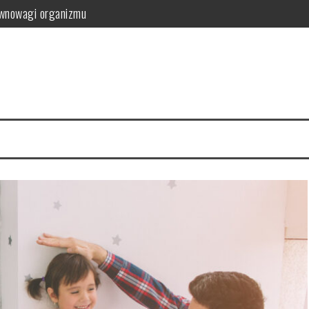
równowagi organizmu
owanie i przepisy DIY
zyn – smukłe nogi w 4 tygodnie
ne metody pielęgnacji
orzyści dla skóry i włosów
latków? Podstawowe zasady