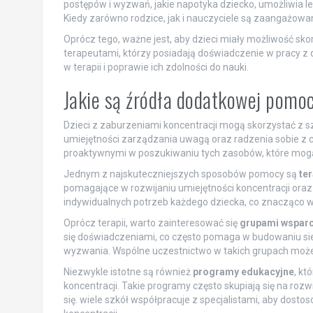
postępów i wyzwań, jakie napotyka dziecko, umożliwia l
Kiedy zarówno rodzice, jak i nauczyciele są zaangażowan
Oprócz tego, ważne jest, aby dzieci miały możliwość sko
terapeutami, którzy posiadają doświadczenie w pracy z 
w terapii i poprawie ich zdolności do nauki.
Jakie są źródła dodatkowej pomoc
Dzieci z zaburzeniami koncentracji mogą skorzystać z sz
umiejętności zarządzania uwagą oraz radzenia sobie z 
proaktywnymi w poszukiwaniu tych zasobów, które mogą p
Jednym z najskuteczniejszych sposobów pomocy są
te
pomagające w rozwijaniu umiejętności koncentracji ora
indywidualnych potrzeb każdego dziecka, co znacząco 
Oprócz terapii, warto zainteresować się
grupami wsparc
się doświadczeniami, co często pomaga w budowaniu sie
wyzwania. Wspólne uczestnictwo w takich grupach może 
Niezwykle istotne są również
programy edukacyjne
, kt
koncentracji. Takie programy często skupiają się na roz
się. wiele szkół współpracuje z specjalistami, aby dos