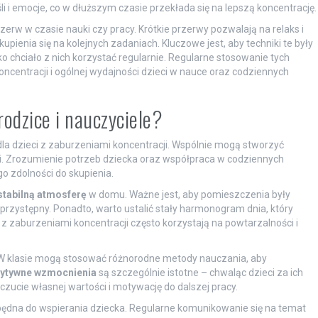
i emocje, co w dłuższym czasie przekłada się na lepszą koncentrację.
rw w czasie nauki czy pracy. Krótkie przerwy pozwalają na relaks i
pienia się na kolejnych zadaniach. Kluczowe jest, aby techniki te były
chciało z nich korzystać regularnie. Regularne stosowanie tych
centracji i ogólnej wydajności dzieci w nauce oraz codziennych
odzice i nauczyciele?
 dla dzieci z zaburzeniami koncentracji. Wspólnie mogą stworzyć
ści. Zrozumienie potrzeb dziecka oraz współpraca w codziennych
 zdolności do skupienia.
stabilną atmosferę
w domu. Ważne jest, aby pomieszczenia były
przystępny. Ponadto, warto ustalić stały harmonogram dnia, który
 zaburzeniami koncentracji często korzystają na powtarzalności i
 W klasie mogą stosować różnorodne metody nauczania, aby
ytywne wzmocnienia
są szczególnie istotne – chwaląc dzieci za ich
oczucie własnej wartości i motywację do dalszej pracy.
będna do wspierania dziecka. Regularne komunikowanie się na temat