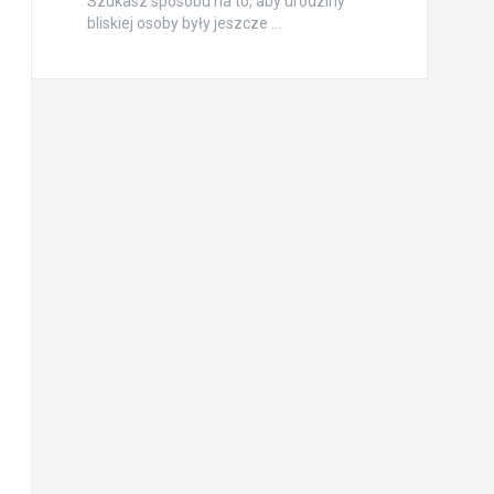
Szukasz sposobu na to, aby urodziny
bliskiej osoby były jeszcze …