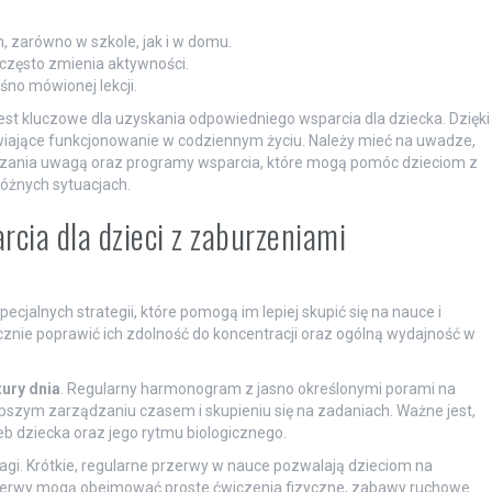
, zarówno w szkole, jak i w domu.
 często zmienia aktywności.
no mówionej lekcji.
st kluczowe dla uzyskania odpowiedniego wsparcia dla dziecka. Dzięki
ające funkcjonowanie w codziennym życiu. Należy mieć na uwadze,
ądzania uwagą oraz programy wsparcia, które mogą pomóc dzieciom z
óżnych sytuacjach.
rcia dla dzieci z zaburzeniami
jalnych strategii, które pomogą im lepiej skupić się na nauce i
nie poprawić ich zdolność do koncentracji oraz ogólną wydajność w
tury dnia
. Regularny harmonogram z jasno określonymi porami na
szym zarządzaniu czasem i skupieniu się na zadaniach. Ważne jest,
b dziecka oraz jego rytmu biologicznego.
gi. Krótkie, regularne przerwy w nauce pozwalają dzieciom na
rzerwy mogą obejmować proste ćwiczenia fizyczne, zabawy ruchowe