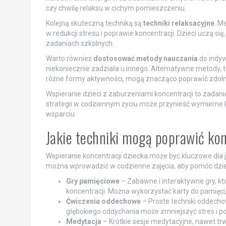
czy chwilę relaksu w cichym pomieszczeniu.
Kolejną skuteczną techniką są
techniki relaksacyjne
. M
w redukcji stresu i poprawie koncentracji. Dzieci uczą się
zadaniach szkolnych.
Warto również
dostosować metody nauczania
do indyw
niekoniecznie zadziała u innego. Alternatywne metody, 
różne formy aktywności, mogą znacząco poprawić zdolnoś
Wspieranie dzieci z zaburzeniami koncentracji to zada
strategii w codziennym życiu może przynieść wymierne 
wsparciu.
Jakie techniki mogą poprawić ko
Wspieranie koncentracji dziecka może być kluczowe dla j
można wprowadzić w codzienne zajęcia, aby pomóc dziecku
Gry pamięciowe
– Zabawne i interaktywne gry, k
koncentracji. Można wykorzystać karty do pamięci,
Ćwiczenia oddechowe
– Proste techniki oddecho
głębokiego oddychania może zmniejszyć stres i po
Medytacja
– Krótkie sesje medytacyjne, nawet trw