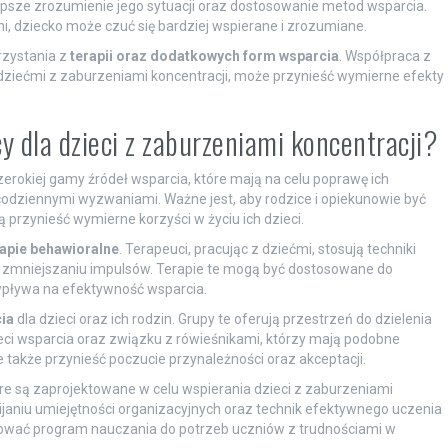
epsze zrozumienie jego sytuacji oraz dostosowanie metod wsparcia.
i, dziecko może czuć się bardziej wspierane i zrozumiane.
rzystania z
terapii oraz dodatkowych form wsparcia
. Współpraca z
dziećmi z zaburzeniami koncentracji, może przynieść wymierne efekty
y dla dzieci z zaburzeniami koncentracji?
erokiej gamy źródeł wsparcia, które mają na celu poprawę ich
codziennymi wyzwaniami. Ważne jest, aby rodzice i opiekunowie być
rzynieść wymierne korzyści w życiu ich dzieci.
rapie behawioralne
. Terapeuci, pracując z dziećmi, stosują techniki
z zmniejszaniu impulsów. Terapie te mogą być dostosowane do
wpływa na efektywność wsparcia.
ia
dla dzieci oraz ich rodzin. Grupy te oferują przestrzeń do dzielenia
ci wsparcia oraz związku z rówieśnikami, którzy mają podobne
także przynieść poczucie przynależności oraz akceptacji.
óre są zaprojektowane w celu wspierania dzieci z zaburzeniami
wijaniu umiejętności organizacyjnych oraz technik efektywnego uczenia
tosować program nauczania do potrzeb uczniów z trudnościami w