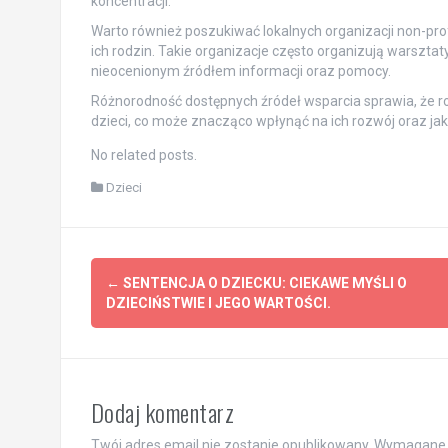
koncentracji.
Warto również poszukiwać lokalnych organizacji non-profi
ich rodzin. Takie organizacje często organizują warsztat
nieocenionym źródłem informacji oraz pomocy.
Różnorodność dostępnych źródeł wsparcia sprawia, że ro
dzieci, co może znacząco wpłynąć na ich rozwój oraz jak
No related posts.
Dzieci
Post
←
SENTENCJA O DZIECKU: CIEKAWE MYŚLI O
navigation
DZIECIŃSTWIE I JEGO WARTOŚCI.
Dodaj komentarz
Twój adres email nie zostanie opublikowany.
Wymagane 