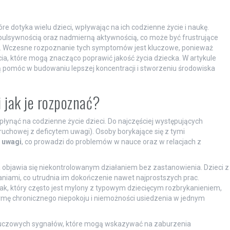
re dotyka wielu dzieci, wpływając na ich codzienne życie i naukę.
mpulsywnością oraz nadmierną aktywnością, co może być frustrujące
eli. Wczesne rozpoznanie tych symptomów jest kluczowe, ponieważ
a, które mogą znacząco poprawić jakość życia dziecka. W artykule
ą pomóc w budowaniu lepszej koncentracji i stworzeniu środowiska
i jak je rozpoznać?
łynąć na codzienne życie dzieci. Do najczęściej występujących
uchowej z deficytem uwagi). Osoby borykające się z tymi
 uwagi
, co prowadzi do problemów w nauce oraz w relacjach z
objawia się niekontrolowanym działaniem bez zastanowienia. Dzieci z
iami, co utrudnia im dokończenie nawet najprostszych prac.
k, który często jest mylony z typowym dziecięcym rozbrykanieniem,
rmę chronicznego niepokoju i niemożności usiedzenia w jednym
 kluczowych sygnałów, które mogą wskazywać na zaburzenia