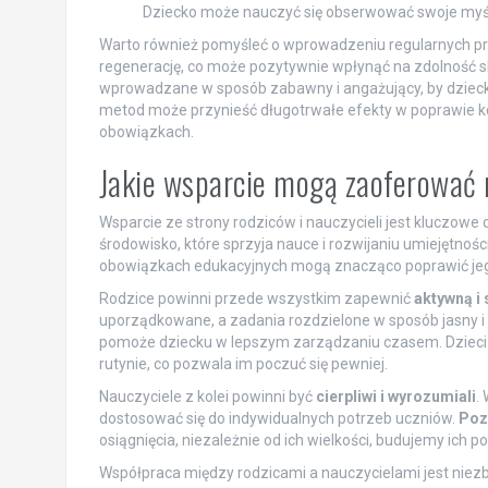
Dziecko może nauczyć się obserwować swoje myśli 
Warto również pomyśleć o wprowadzeniu regularnych prze
regenerację, co może pozytywnie wpłynąć na zdolność sku
wprowadzane w sposób zabawny i angażujący, by dziecko 
metod może przynieść długotrwałe efekty w poprawie kon
obowiązkach.
Jakie wsparcie mogą zaoferować r
Wsparcie ze strony rodziców i nauczycieli jest kluczowe
środowisko, które sprzyja nauce i rozwijaniu umiejętno
obowiązkach edukacyjnych mogą znacząco poprawić jego
Rodzice powinni przede wszystkim zapewnić
aktywną i 
uporządkowane, a zadania rozdzielone w sposób jasny i 
pomoże dziecku w lepszym zarządzaniu czasem. Dzieci z
rutynie, co pozwala im poczuć się pewniej.
Nauczyciele z kolei powinni być
cierpliwi i wyrozumiali
.
dostosować się do indywidualnych potrzeb uczniów.
Poz
osiągnięcia, niezależnie od ich wielkości, budujemy ich p
Współpraca między rodzicami a nauczycielami jest niez