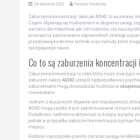
24 stycznia 2022
Tomasz Działowy
Zaburzenia koncentracji, takie jak ADHD, to wyzwanie, któ
Często objawiają się trudnościami w skupieniu uwagi, i
zarówno dla maluchów, jak i ich rodziców czy nauczyci
pozwala na zastosowanie odpowiednich strategii wsparci
przedstawię konkretne techniki oraz metody, które mog
sprzyjającego nauce.
Co to są zaburzenia koncentracji 
Zaburzenia koncentracji to stan, który może znacząco wp
zaburzeń należy
ADHD
(zespół nadpobudliwości psychor
zaburzeniami mogą doświadczać trudności w
skupieniu
rówieśnikami.
Jednym z kluczowych objawów jest impulsywność, która 
ADHD mogą szybko tracić zainteresowanie różnymi zadan
Dodatkowo, nadmierna aktywność to kolejny wyraźny zna
jednak w przypadku zaburzeń koncentracji przyjmuje fo
miejscu.
Rodzice i nauczyciele powinni zwracać uwagę na kilka