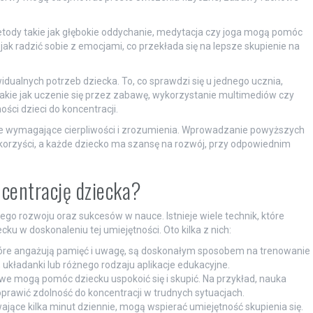
etody takie jak głębokie oddychanie, medytacja czy joga mogą pomóc
, jak radzić sobie z emocjami, co przekłada się na lepsze skupienie na
idualnych potrzeb dziecka. To, co sprawdzi się u jednego ucznia,
takie jak uczenie się przez zabawę, wykorzystanie multimediów czy
ci dzieci do koncentracji.
nie wymagające cierpliwości i zrozumienia. Wprowadzanie powyższych
korzyści, a każde dziecko ma szansę na rozwój, przy odpowiednim
ncentrację dziecka?
ego rozwoju oraz sukcesów w nauce. Istnieje wiele technik, które
 w doskonaleniu tej umiejętności. Oto kilka z nich:
tóre angażują pamięć i uwagę, są doskonałym sposobem na trenowanie
 układanki lub różnego rodzaju aplikacje edukacyjne.
we mogą pomóc dziecku uspokoić się i skupić. Na przykład, nauka
prawić zdolność do koncentracji w trudnych sytuacjach.
ające kilka minut dziennie, mogą wspierać umiejętność skupienia się.