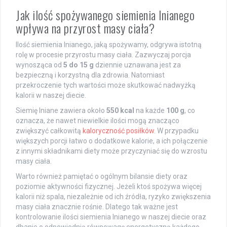
Jak ilość spożywanego siemienia lnianego
wpływa na przyrost masy ciała?
Ilość siemienia lnianego, jaką spożywamy, odgrywa istotną
rolę w procesie przyrostu masy ciała. Zazwyczaj porcja
wynosząca od
5 do 15 g
dziennie uznawana jest za
bezpieczną i korzystną dla zdrowia. Natomiast
przekroczenie tych wartości może skutkować nadwyżką
kalorii w naszej diecie.
Siemię lniane zawiera około
550 kcal
na każde
100 g
, co
oznacza, że nawet niewielkie ilości mogą znacząco
zwiększyć całkowitą
kaloryczność posiłków
. W przypadku
większych porcji łatwo o dodatkowe kalorie, a ich połączenie
z innymi składnikami diety może przyczyniać się do wzrostu
masy ciała.
Warto również pamiętać o ogólnym bilansie diety oraz
poziomie aktywności fizycznej. Jeżeli ktoś spożywa więcej
kalorii niż spala, niezależnie od ich źródła, ryzyko zwiększenia
masy ciała znacznie rośnie. Dlatego tak ważne jest
kontrolowanie ilości siemienia lnianego w naszej diecie oraz