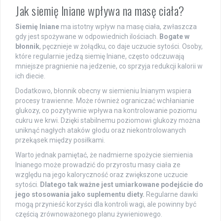
Jak siemię lniane wpływa na masę ciała?
Siemię lniane
ma istotny wpływ na masę ciała, zwłaszcza
gdy jest spożywane w odpowiednich ilościach.
Bogate w
błonnik
, pęcznieje w żołądku, co daje uczucie sytości. Osoby,
które regularnie jedzą siemię lniane, często odczuwają
mniejsze pragnienie na jedzenie, co sprzyja redukcji kalorii w
ich diecie.
Dodatkowo, błonnik obecny w siemieniu lnianym wspiera
procesy trawienne. Może również ograniczać wchłanianie
glukozy, co pozytywnie wpływa na kontrolowanie poziomu
cukru we krwi. Dzięki stabilnemu poziomowi glukozy można
uniknąć nagłych ataków głodu oraz niekontrolowanych
przekąsek między posiłkami.
Warto jednak pamiętać, że nadmierne spożycie siemienia
lnianego może prowadzić do przyrostu masy ciała ze
względu na jego kaloryczność oraz zwiększone uczucie
sytości.
Dlatego tak ważne jest umiarkowane podejście do
jego stosowania jako suplementu diety.
Regularne dawki
mogą przynieść korzyści dla kontroli wagi, ale powinny być
częścią zrównoważonego planu żywieniowego.