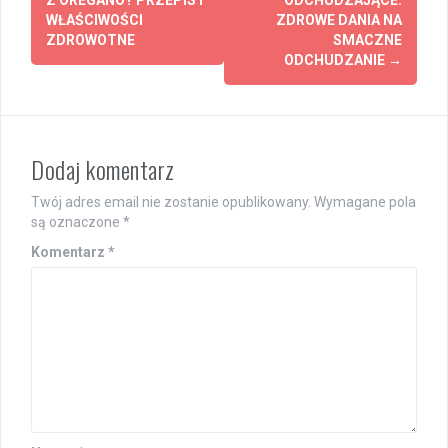
navigation
Z OREGANO? PRZEPIS I
ODCHUDZAJĄCE:
WŁAŚCIWOŚCI
ZDROWE DANIA NA
ZDROWOTNE
SMACZNE
ODCHUDZANIE
→
Dodaj komentarz
Twój adres email nie zostanie opublikowany.
Wymagane pola
są oznaczone
*
Komentarz
*