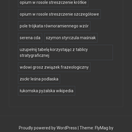
opium w rosole streszczenie krótkie
opium w rosole streszczenie szczegółowe
pole trójkata równoramiennego wzór
serena cda
szymon styrczula maśniak
uzupełnij tabelę korzystając z tablicy
stratygraficznej
wdowi grosz związek frazeologiczny
zsckr leśna podlaska
łukomska pyżalska wikipedia
Proudly powered by WordPress
|
Theme:
FlyMag
by