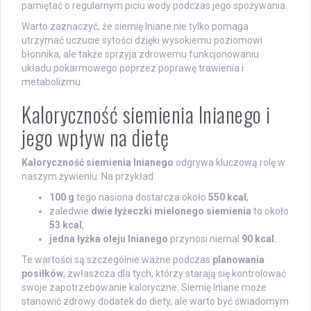
pamiętać o regularnym piciu wody podczas jego spożywania.
Warto zaznaczyć, że siemię lniane nie tylko pomaga
utrzymać uczucie sytości dzięki wysokiemu poziomowi
błonnika, ale także sprzyja zdrowemu funkcjonowaniu
układu pokarmowego poprzez poprawę trawienia i
metabolizmu.
Kaloryczność siemienia lnianego i
jego wpływ na dietę
Kaloryczność siemienia lnianego
odgrywa kluczową rolę w
naszym żywieniu. Na przykład:
100 g
tego nasiona dostarcza około
550 kcal
,
zaledwie
dwie łyżeczki mielonego siemienia
to około
53 kcal
,
jedna łyżka oleju lnianego
przynosi niemal
90 kcal
.
Te wartości są szczególnie ważne podczas
planowania
posiłków
, zwłaszcza dla tych, którzy starają się kontrolować
swoje zapotrzebowanie kaloryczne. Siemię lniane może
stanowić zdrowy dodatek do diety, ale warto być świadomym