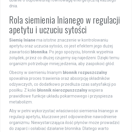
dbanie o odpowiednią równowagę energetyczną każdego
dnia.
Rola siemienia lnianego w regulacji
apetytu i uczuciu sytości
Siemię lniane
ma istotne znaczenie w kontrolowaniu
apetytu oraz uczucia sytości, co jest efektem jego dużej
zawartości
błonnika
. Po jego spożyciu, błonnik wypełnia
żołądek, przez co dłużej czujemy się najedzeni. Dzięki temu
organizm potrzebuje mniej jedzenia, aby zaspokoić głód.
Obecny w siemieniu lnianym
błonnik rozpuszczalny
spowalnia proces trawienia oraz absorpcję składników
odżywczych, co dodatkowo przedłuża czas satysfakcji po
posiłku. Z kolei
błonnik nierozpuszczalny
wspiera
prawidłowe funkcje układu pokarmowego i przyspiesza
metabolizm.
Aby w pełni wykorzystać właściwości siemienia lnianego w
regulacji apetytu, kluczowe jest odpowiednie nawodnienie
organizmu. Niewystarczająca ilość płynów może prowadzić
do zaparć i osłabiać działanie błonnika. Dlatego warto