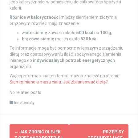
jego kaloryczności w odniesieniu do całkowitego spożycia
kalorii.
Różnice w kaloryczności
między siemieniem złotym a
brązowym również mają znaczenie:
złote siemię
zawiera około
500 kcal
na
100 g
,
brązowe siemię
ma ich około
530 kcal
.
Te informacje mogą być pomocne w lepszym zarządzaniu
dietą oraz dostosowywaniu ilości spożywanego siemienia
lnianego do
indywidualnych potrzeb energetycznych
organizmu.
Więcej informacji na ten temat można znaleźć na stronie
Siemię lniane a masa ciała: Jak zbilansować dietę?
.
No related posts.
Inne tematy
Post
←
JAK ZROBIĆ OLEJEK
PRZEPISY