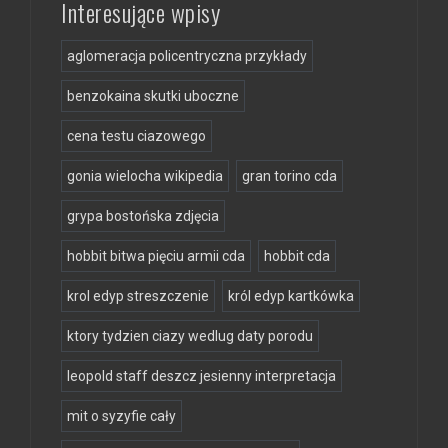
Interesujące wpisy
aglomeracja policentryczna przykłady
benzokaina skutki uboczne
cena testu ciazowego
gonia wielocha wikipedia
gran torino cda
grypa bostońska zdjęcia
hobbit bitwa pięciu armii cda
hobbit cda
krol edyp streszczenie
król edyp kartkówka
ktory tydzien ciazy wedlug daty porodu
leopold staff deszcz jesienny interpretacja
mit o syzyfie cały