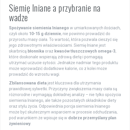
Siemię lniane a przybranie na
wadze
Spożywanie siemienia lnianego
w umiarkowanych ilościach,
czyli około
10-15 g dziennie
, nie powinno prowadzić do
przyrostu masy ciała. To wartość, która pozwala cieszyć się
jego zdrowotnymi właściwościami. Siemię lniane jest
skarbnicą
błonnika
oraz
kwasów tłuszczowych omega-3
,
które doskonale wspierają zdrową dietę i pomagają
utrzymać uczucie sytości. Jednakże nadmiar tego produktu
może wprowadzić dodatkowe kalorie, co z kolei może
prowadzić do wzrostu wagi.
Zbilansowana dieta
jest kluczowa dla utrzymania
prawidłowej sylwetki. Przyczyny zwiększenia masy ciała są
różnorodne i wymagają dokładnej analizy – nie tylko spożycia
siemienia lnianego, ale także pozostałych składników diety
oraz stylu życia. Odpowiednia porcja siemienia lnianego
może być skutecznym wsparciem w procesie odchudzania,
pod warunkiem że wpisuje się w
dobrze przemyślany plan
żywieniowy
.