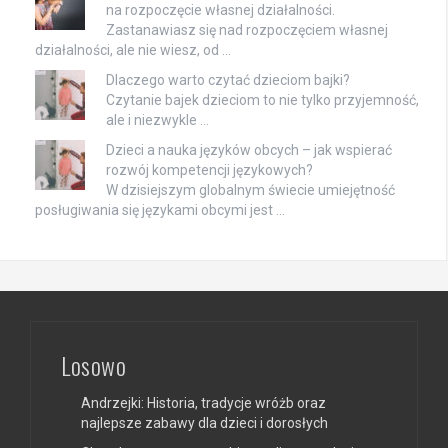
na rozpoczęcie własnej działalności.
Zastanawiasz się nad rozpoczęciem własnej
działalności, ale nie wiesz, od …
Dlaczego warto czytać dzieciom bajki?
Czytanie bajek dzieciom to nie tylko przyjemność,
ale i niezwykle …
Dzieci a nauka języków obcych – jak wspierać
rozwój kompetencji językowych?
W dzisiejszym globalnym świecie umiejętność
posługiwania się językami obcymi jest …
Losowo
Andrzejki: Historia, tradycje wróżb oraz
najlepsze zabawy dla dzieci i dorosłych