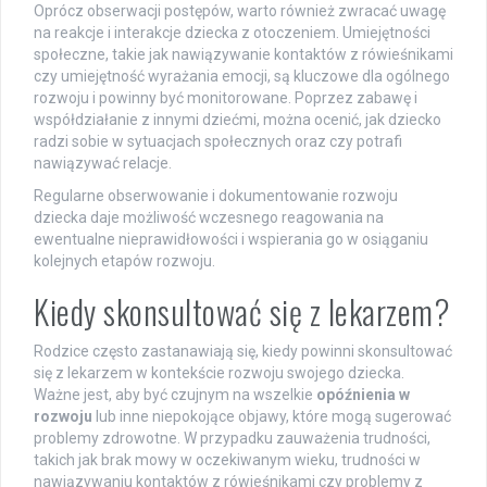
Oprócz obserwacji postępów, warto również zwracać uwagę
na reakcje i interakcje dziecka z otoczeniem. Umiejętności
społeczne, takie jak nawiązywanie kontaktów z rówieśnikami
czy umiejętność wyrażania emocji, są kluczowe dla ogólnego
rozwoju i powinny być monitorowane. Poprzez zabawę i
współdziałanie z innymi dziećmi, można ocenić, jak dziecko
radzi sobie w sytuacjach społecznych oraz czy potrafi
nawiązywać relacje.
Regularne obserwowanie i dokumentowanie rozwoju
dziecka daje możliwość wczesnego reagowania na
ewentualne nieprawidłowości i wspierania go w osiąganiu
kolejnych etapów rozwoju.
Kiedy skonsultować się z lekarzem?
Rodzice często zastanawiają się, kiedy powinni skonsultować
się z lekarzem w kontekście rozwoju swojego dziecka.
Ważne jest, aby być czujnym na wszelkie
opóźnienia w
rozwoju
lub inne niepokojące objawy, które mogą sugerować
problemy zdrowotne. W przypadku zauważenia trudności,
takich jak brak mowy w oczekiwanym wieku, trudności w
nawiązywaniu kontaktów z rówieśnikami czy problemy z