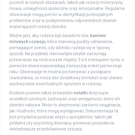
pociech w różnych obszarach, takich jak rozwój motoryczny,
mowa, umiejętności społeczne oraz emocjonalne. Regularne
obserwacje mogą pomóc w identyfikacji potencjalnych
problemów oraz w podejmowaniu odpowiednich działań
wspierających rozwój dziecka.
Ważne jest, aby rodzice byli świadomi tzw.
kamieni
milowych rozwoju
, które stanowią punkty odniesienia,
pomagające ocenić, czy dziecko rozwija się w typowy
sposób. Na przykład, niemowlęta zwykle zaczynają
przewracać się na brzuszek między 3 a 6 miesiącem życia, a
pierwsze słowa wypowiadają zazwyczaj wokół pierwszego
roku. Obserwacje te można porównywać z postępami
rówieśników, co może dać dodatkowy kontekst oraz ułatwić
wychwycenie ewentualnych opóźnień w rozwoju.
Rodzice powinni także prowadzić
notatki
dotyczące
wszelkich istotnych zachowań oraz umiejętności, które ich
dziecko nabywa. Może to obejmować zarówno osiągnięcia,
jak i trudności, które mogą występować. Dokumentacja ta
jest przydatna podczas wizyt u specjalistów, takich jak
pediatra czy psycholog dziecięcy, ponieważ pozwala na
dokładniejsze przedstawienie sytuacji.