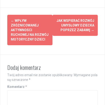
Post
←
WPŁYW
JAK WSPIERAĆ ROZWÓJ
navigation
ZRÓŻNICOWANEJ
UMYSŁOWY DZIECKA
AKTYWNOŚCI
POPRZEZ ZABAWĘ
→
RUCHOWEJ NA ROZWÓJ
MOTORYCZNY DZIECI
Dodaj komentarz
Twój adres email nie zostanie opublikowany.
Wymagane pola
są oznaczone
*
Komentarz
*