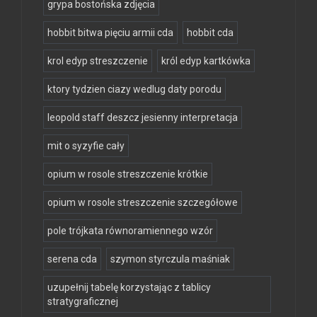
grypa bostońska zdjęcia
hobbit bitwa pięciu armii cda
hobbit cda
krol edyp streszczenie
król edyp kartkówka
ktory tydzien ciazy wedlug daty porodu
leopold staff deszcz jesienny interpretacja
mit o syzyfie cały
opium w rosole streszczenie krótkie
opium w rosole streszczenie szczegółowe
pole trójkata równoramiennego wzór
serena cda
szymon styrczula maśniak
uzupełnij tabelę korzystając z tablicy
stratygraficznej