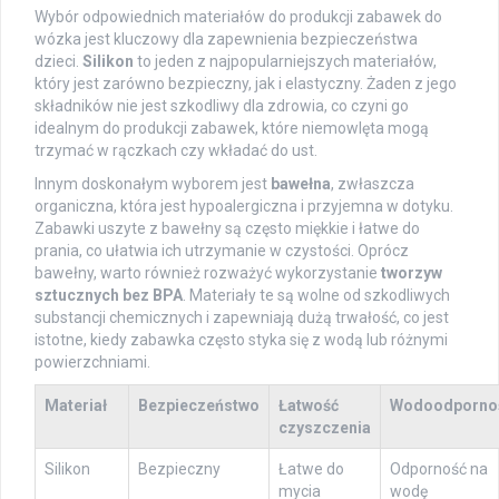
Wybór odpowiednich materiałów do produkcji zabawek do
wózka jest kluczowy dla zapewnienia bezpieczeństwa
dzieci.
Silikon
to jeden z najpopularniejszych materiałów,
który jest zarówno bezpieczny, jak i elastyczny. Żaden z jego
składników nie jest szkodliwy dla zdrowia, co czyni go
idealnym do produkcji zabawek, które niemowlęta mogą
trzymać w rączkach czy wkładać do ust.
Innym doskonałym wyborem jest
bawełna
, zwłaszcza
organiczna, która jest hypoalergiczna i przyjemna w dotyku.
Zabawki uszyte z bawełny są często miękkie i łatwe do
prania, co ułatwia ich utrzymanie w czystości. Oprócz
bawełny, warto również rozważyć wykorzystanie
tworzyw
sztucznych bez BPA
. Materiały te są wolne od szkodliwych
substancji chemicznych i zapewniają dużą trwałość, co jest
istotne, kiedy zabawka często styka się z wodą lub różnymi
powierzchniami.
Materiał
Bezpieczeństwo
Łatwość
Wodoodporno
czyszczenia
Silikon
Bezpieczny
Łatwe do
Odporność na
mycia
wodę