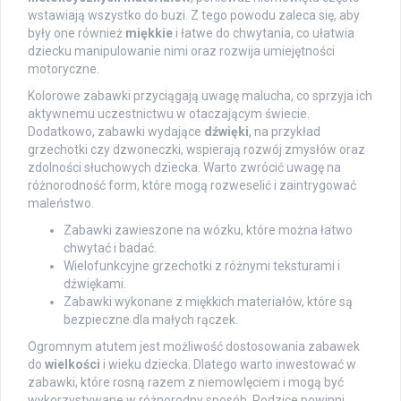
wstawiają wszystko do buzi. Z tego powodu zaleca się, aby
były one również
miękkie
i łatwe do chwytania, co ułatwia
dziecku manipulowanie nimi oraz rozwija umiejętności
motoryczne.
Kolorowe zabawki przyciągają uwagę malucha, co sprzyja ich
aktywnemu uczestnictwu w otaczającym świecie.
Dodatkowo, zabawki wydające
dźwięki
, na przykład
grzechotki czy dzwoneczki, wspierają rozwój zmysłów oraz
zdolności słuchowych dziecka. Warto zwrócić uwagę na
różnorodność form, które mogą rozweselić i zaintrygować
maleństwo.
Zabawki zawieszone na wózku, które można łatwo
chwytać i badać.
Wielofunkcyjne grzechotki z różnymi teksturami i
dźwiękami.
Zabawki wykonane z miękkich materiałów, które są
bezpieczne dla małych rączek.
Ogromnym atutem jest możliwość dostosowania zabawek
do
wielkości
i wieku dziecka. Dlatego warto inwestować w
zabawki, które rosną razem z niemowlęciem i mogą być
wykorzystywane w różnorodny sposób. Rodzice powinni