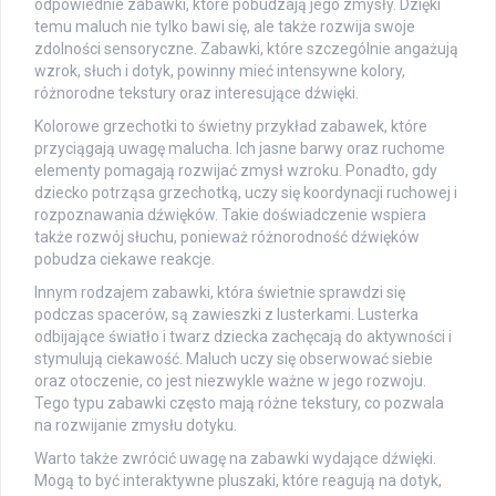
odpowiednie zabawki, które pobudzają jego zmysły. Dzięki
temu maluch nie tylko bawi się, ale także rozwija swoje
zdolności sensoryczne. Zabawki, które szczególnie angażują
wzrok, słuch i dotyk, powinny mieć intensywne kolory,
różnorodne tekstury oraz interesujące dźwięki.
Kolorowe grzechotki to świetny przykład zabawek, które
przyciągają uwagę malucha. Ich jasne barwy oraz ruchome
elementy pomagają rozwijać zmysł wzroku. Ponadto, gdy
dziecko potrząsa grzechotką, uczy się koordynacji ruchowej i
rozpoznawania dźwięków. Takie doświadczenie wspiera
także rozwój słuchu, ponieważ różnorodność dźwięków
pobudza ciekawe reakcje.
Innym rodzajem zabawki, która świetnie sprawdzi się
podczas spacerów, są zawieszki z lusterkami. Lusterka
odbijające światło i twarz dziecka zachęcają do aktywności i
stymulują ciekawość. Maluch uczy się obserwować siebie
oraz otoczenie, co jest niezwykle ważne w jego rozwoju.
Tego typu zabawki często mają różne tekstury, co pozwala
na rozwijanie zmysłu dotyku.
Warto także zwrócić uwagę na zabawki wydające dźwięki.
Mogą to być interaktywne pluszaki, które reagują na dotyk,