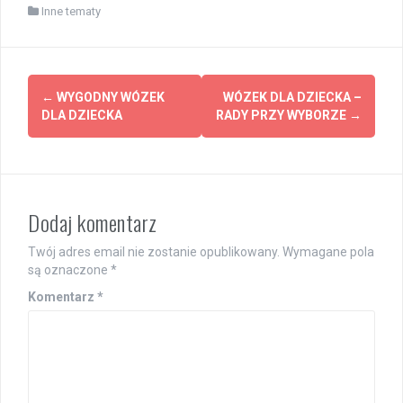
Inne tematy
Post
←
WYGODNY WÓZEK
WÓZEK DLA DZIECKA –
navigation
DLA DZIECKA
RADY PRZY WYBORZE
→
Dodaj komentarz
Twój adres email nie zostanie opublikowany.
Wymagane pola
są oznaczone
*
Komentarz
*