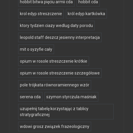
hobbit bitwa pięciu armii cda
hobbit cda
krol edyp streszczenie
król edyp kartkówka
ktory tydzien ciazy wedlug daty porodu
leopold staff deszcz jesienny interpretacja
mit o syzyfie cały
opium w rosole streszczenie krótkie
opium w rosole streszczenie szczegółowe
pole trójkata równoramiennego wzór
serena cda
szymon styrczula maśniak
uzupełnij tabelę korzystając z tablicy
stratygraficznej
wdowi grosz związek frazeologiczny