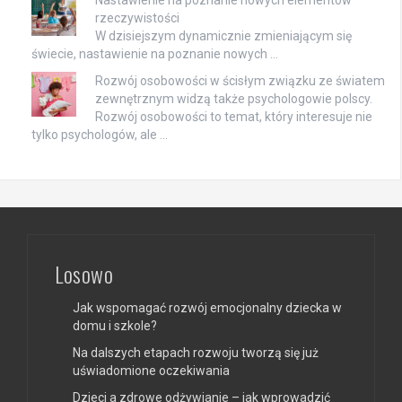
Nastawienie na poznanie nowych elementów
rzeczywistości
W dzisiejszym dynamicznie zmieniającym się
świecie, nastawienie na poznanie nowych …
Rozwój osobowości w ścisłym związku ze światem
zewnętrznym widzą także psychologowie polscy.
Rozwój osobowości to temat, który interesuje nie
tylko psychologów, ale …
Losowo
Jak wspomagać rozwój emocjonalny dziecka w
domu i szkole?
Na dalszych etapach rozwoju tworzą się już
uświadomione oczekiwania
Dzieci a zdrowe odżywianie – jak wprowadzić