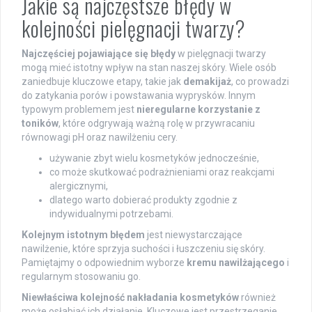
Jakie są najczęstsze błędy w
kolejności pielęgnacji twarzy?
Najczęściej pojawiające się błędy
w pielęgnacji twarzy
mogą mieć istotny wpływ na stan naszej skóry. Wiele osób
zaniedbuje kluczowe etapy, takie jak
demakijaż
, co prowadzi
do zatykania porów i powstawania wyprysków. Innym
typowym problemem jest
nieregularne korzystanie z
toników
, które odgrywają ważną rolę w przywracaniu
równowagi pH oraz nawilżeniu cery.
używanie zbyt wielu kosmetyków jednocześnie,
co może skutkować podrażnieniami oraz reakcjami
alergicznymi,
dlatego warto dobierać produkty zgodnie z
indywidualnymi potrzebami.
Kolejnym istotnym błędem
jest niewystarczające
nawilżenie, które sprzyja suchości i łuszczeniu się skóry.
Pamiętajmy o odpowiednim wyborze
kremu nawilżającego
i
regularnym stosowaniu go.
Niewłaściwa kolejność nakładania kosmetyków
również
może osłabiać ich działanie. Kluczowe jest przestrzeganie