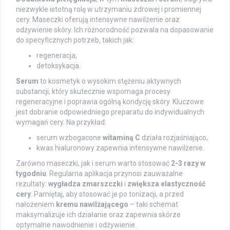
niezwykle istotną rolę w utrzymaniu zdrowej i promiennej
cery. Maseczki oferują intensywne nawilżenie oraz
odżywienie skóry. Ich różnorodność pozwala na dopasowanie
do specyficznych potrzeb, takich jak:
regeneracja,
detoksykacja.
Serum
to kosmetyk o wysokim stężeniu aktywnych
substancji, który skutecznie wspomaga procesy
regeneracyjne i poprawia ogólną kondycję skóry. Kluczowe
jest dobranie odpowiedniego preparatu do indywidualnych
wymagań cery. Na przykład:
serum wzbogacone
witaminą C
działa rozjaśniająco,
kwas hialuronowy zapewnia intensywne nawilżenie.
Zarówno maseczki, jak i serum warto stosować
2-3 razy w
tygodniu
. Regularna aplikacja przynosi zauważalne
rezultaty:
wygładza zmarszczki
i
zwiększa elastyczność
cery
. Pamiętaj, aby stosować je po tonizacji, a przed
nałożeniem
kremu nawilżającego
– taki schemat
maksymalizuje ich działanie oraz zapewnia skórze
optymalne nawodnienie i odżywienie.