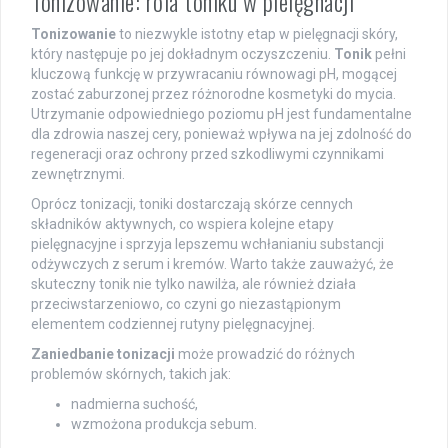
Tonizowanie: rola toniku w pielęgnacji
Tonizowanie
to niezwykle istotny etap w pielęgnacji skóry,
który następuje po jej dokładnym oczyszczeniu.
Tonik
pełni
kluczową funkcję w przywracaniu równowagi pH, mogącej
zostać zaburzonej przez różnorodne kosmetyki do mycia.
Utrzymanie odpowiedniego poziomu pH jest fundamentalne
dla zdrowia naszej cery, ponieważ wpływa na jej zdolność do
regeneracji oraz ochrony przed szkodliwymi czynnikami
zewnętrznymi.
Oprócz tonizacji, toniki dostarczają skórze cennych
składników aktywnych, co wspiera kolejne etapy
pielęgnacyjne i sprzyja lepszemu wchłanianiu substancji
odżywczych z serum i kremów. Warto także zauważyć, że
skuteczny tonik nie tylko nawilża, ale również działa
przeciwstarzeniowo, co czyni go niezastąpionym
elementem codziennej rutyny pielęgnacyjnej.
Zaniedbanie tonizacji
może prowadzić do różnych
problemów skórnych, takich jak:
nadmierna suchość,
wzmożona produkcja sebum.