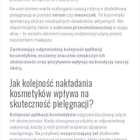
Na sam koniec warto wzbogacić naszą rutynę o dodatkową
pielęgnację w postaci
serum
czy
maseczek
. Te kosmetyki
dostarczą skórze niezbędnych składników aktywnych. Nie
zapominajmy także o
ochronie przeciwsłonecznej
w ciągu
dnia – to ostatni element naszej codziennej rutyny przed
nałożeniem makijażu.
Zachowując odpowiednią kolejność aplikacji
kosmetyków, możemy znacznie zwiększyć ich
skuteczność oraz pozytywnie wpłynąć na kondycję naszej
skóry.
Jak kolejność nakładania
kosmetyków wpływa na
skuteczność pielęgnacji?
Kolejność aplikacji kosmetyków
odgrywa kluczową rolę w
ich skuteczności. Kiedy stosujesz produkty w odpowiedniej
sekwencji, każdy z nich potrafi wspierać działanie
następnego. Na przykład,
oczyszczający żel
doskonale
przygotowuje skórę na przyjęcie toniku, który z kolei ułatwia