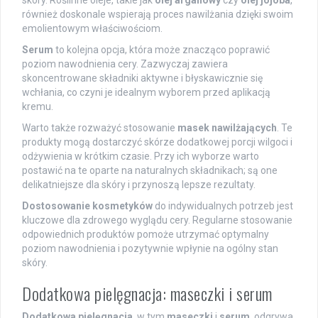
skóry. Roślinne oleje, takie jak
olej arganowy
czy
olej jojoba
,
również doskonale wspierają proces nawilżania dzięki swoim
emolientowym właściwościom.
Serum
to kolejna opcja, która może znacząco poprawić
poziom nawodnienia cery. Zazwyczaj zawiera
skoncentrowane składniki aktywne i błyskawicznie się
wchłania, co czyni je idealnym wyborem przed aplikacją
kremu.
Warto także rozważyć stosowanie
masek nawilżających
. Te
produkty mogą dostarczyć skórze dodatkowej porcji wilgoci i
odżywienia w krótkim czasie. Przy ich wyborze warto
postawić na te oparte na naturalnych składnikach; są one
delikatniejsze dla skóry i przynoszą lepsze rezultaty.
Dostosowanie kosmetyków
do indywidualnych potrzeb jest
kluczowe dla zdrowego wyglądu cery. Regularne stosowanie
odpowiednich produktów pomoże utrzymać optymalny
poziom nawodnienia i pozytywnie wpłynie na ogólny stan
skóry.
Dodatkowa pielęgnacja: maseczki i serum
Dodatkowa pielęgnacja
, w tym
maseczki
i
serum
, odgrywa