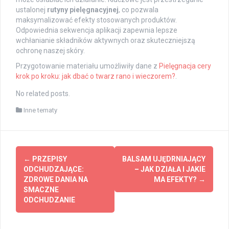
ustalonej
rutyny pielęgnacyjnej
, co pozwala
maksymalizować efekty stosowanych produktów.
Odpowiednia sekwencja aplikacji zapewnia lepsze
wchłanianie składników aktywnych oraz skuteczniejszą
ochronę naszej skóry.
Przygotowanie materiału umożliwiły dane z
Pielęgnacja cery
krok po kroku: jak dbać o twarz rano i wieczorem?
.
No related posts.
Inne tematy
Post
←
PRZEPISY
BALSAM UJĘDRNIAJĄCY
navigation
ODCHUDZAJĄCE:
– JAK DZIAŁA I JAKIE
ZDROWE DANIA NA
MA EFEKTY?
→
SMACZNE
ODCHUDZANIE