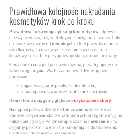
Prawidłowa kolejność nakładania
kosmetyków krok po kroku
Prawidłowa sekwencja aplikacji kosmetyków
odgrywa
niezwykle ważną rolę w efektywnej pielęgnacji twarzy. Cały
proces zaczynamy od
demakijażu
, który pozwala usunąć
resztki makijażu oraz wszelkie zanieczyszczenia. To
kluczowy krok, który przygotowuje skórę na kolejne etapy.
Kiedy nasza cera jest już oczyszczona, przystępujemy do
właściwego
mycia
. Warto zastosować dwuetapowe
podejście:
najpierw sięgamy po olejek lub mleczko,
a następnie używamy żelu lub pianki do mycia.
Dzięki temu osiągamy głębsze
oczyszczenie skóry
.
Następnie przechodzimy do
tonizowania
, które ma za
zadanie przywrócić skórze naturalne pH i przygotować ją na
dalszą pielęgnację. Po tym etapie czas na
nawilżenie
– tu
sięgamy po krem lub emulsję, pamiętając o dostosowaniu
produktów do specyfiki naszej cery.