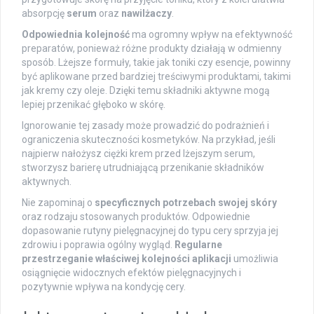
absorpcję
serum
oraz
nawilżaczy
.
Odpowiednia kolejność
ma ogromny wpływ na efektywność
preparatów, ponieważ różne produkty działają w odmienny
sposób. Lżejsze formuły, takie jak toniki czy esencje, powinny
być aplikowane przed bardziej treściwymi produktami, takimi
jak kremy czy oleje. Dzięki temu składniki aktywne mogą
lepiej przenikać głęboko w skórę.
Ignorowanie tej zasady może prowadzić do podrażnień i
ograniczenia skuteczności kosmetyków. Na przykład, jeśli
najpierw nałożysz ciężki krem przed lżejszym serum,
stworzysz barierę utrudniającą przenikanie składników
aktywnych.
Nie zapominaj o
specyficznych potrzebach swojej skóry
oraz rodzaju stosowanych produktów. Odpowiednie
dopasowanie rutyny pielęgnacyjnej do typu cery sprzyja jej
zdrowiu i poprawia ogólny wygląd.
Regularne
przestrzeganie właściwej kolejności aplikacji
umożliwia
osiągnięcie widocznych efektów pielęgnacyjnych i
pozytywnie wpływa na kondycję cery.