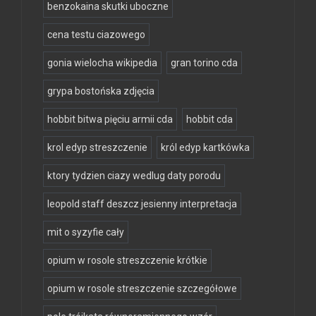
benzokaina skutki uboczne
cena testu ciazowego
gonia wielocha wikipedia
gran torino cda
grypa bostońska zdjęcia
hobbit bitwa pięciu armii cda
hobbit cda
krol edyp streszczenie
król edyp kartkówka
ktory tydzien ciazy wedlug daty porodu
leopold staff deszcz jesienny interpretacja
mit o syzyfie cały
opium w rosole streszczenie krótkie
opium w rosole streszczenie szczegółowe