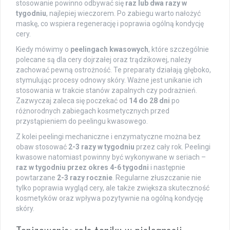
stosowanie powinno odbywać się
raz lub dwa razy w
tygodniu
, najlepiej wieczorem. Po zabiegu warto nałożyć
maskę, co wspiera regenerację i poprawia ogólną kondycję
cery.
Kiedy mówimy o
peelingach kwasowych
, które szczególnie
polecane są dla cery dojrzałej oraz trądzikowej, należy
zachować pewną ostrożność. Te preparaty działają głęboko,
stymulując procesy odnowy skóry. Ważne jest unikanie ich
stosowania w trakcie stanów zapalnych czy podrażnień.
Zazwyczaj zaleca się poczekać od
14 do 28 dni
po
różnorodnych zabiegach kosmetycznych przed
przystąpieniem do peelingu kwasowego.
Z kolei peelingi mechaniczne i enzymatyczne można bez
obaw stosować
2-3 razy w tygodniu
przez cały rok. Peelingi
kwasowe natomiast powinny być wykonywane w seriach –
raz w tygodniu przez okres 4-6 tygodni
i następnie
powtarzane
2-3 razy rocznie
. Regularne złuszczanie nie
tylko poprawia wygląd cery, ale także zwiększa skuteczność
kosmetyków oraz wpływa pozytywnie na ogólną kondycję
skóry.