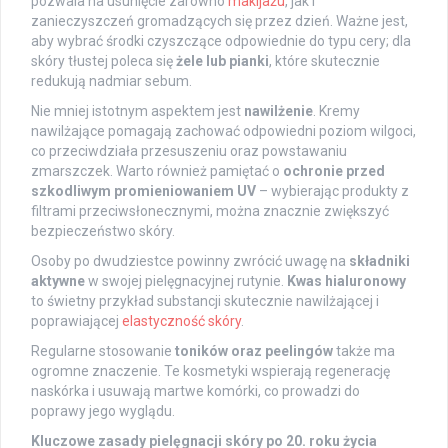
pozwala na usunięcie zarówno
makijażu
, jak i
zanieczyszczeń gromadzących się przez dzień. Ważne jest,
aby wybrać środki czyszczące odpowiednie do typu cery; dla
skóry tłustej poleca się
żele lub pianki
, które skutecznie
redukują nadmiar sebum.
Nie mniej istotnym aspektem jest
nawilżenie
. Kremy
nawilżające pomagają zachować odpowiedni poziom wilgoci,
co przeciwdziała przesuszeniu oraz powstawaniu
zmarszczek. Warto również pamiętać o
ochronie przed
szkodliwym promieniowaniem UV
– wybierając produkty z
filtrami przeciwsłonecznymi, można znacznie zwiększyć
bezpieczeństwo skóry.
Osoby po dwudziestce powinny zwrócić uwagę na
składniki
aktywne
w swojej pielęgnacyjnej rutynie.
Kwas hialuronowy
to świetny przykład substancji skutecznie nawilżającej i
poprawiającej
elastyczność skóry
.
Regularne stosowanie
toników oraz peelingów
także ma
ogromne znaczenie. Te kosmetyki wspierają regenerację
naskórka i usuwają martwe komórki, co prowadzi do
poprawy jego wyglądu.
Kluczowe zasady pielęgnacji skóry po 20. roku życia