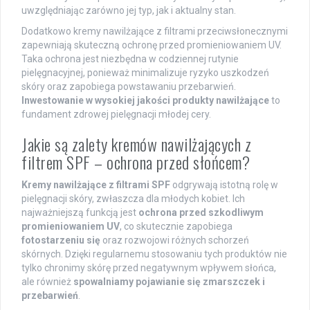
uwzględniając zarówno jej typ, jak i aktualny stan.
Dodatkowo kremy nawilżające z filtrami przeciwsłonecznymi
zapewniają skuteczną ochronę przed promieniowaniem UV.
Taka ochrona jest niezbędna w codziennej rutynie
pielęgnacyjnej, ponieważ minimalizuje ryzyko uszkodzeń
skóry oraz zapobiega powstawaniu przebarwień.
Inwestowanie w wysokiej jakości produkty nawilżające
to
fundament zdrowej pielęgnacji młodej cery.
Jakie są zalety kremów nawilżających z
filtrem SPF – ochrona przed słońcem?
Kremy nawilżające z filtrami SPF
odgrywają istotną rolę w
pielęgnacji skóry, zwłaszcza dla młodych kobiet. Ich
najważniejszą funkcją jest
ochrona przed szkodliwym
promieniowaniem UV
, co skutecznie zapobiega
fotostarzeniu się
oraz rozwojowi różnych schorzeń
skórnych. Dzięki regularnemu stosowaniu tych produktów nie
tylko chronimy skórę przed negatywnym wpływem słońca,
ale również
spowalniamy pojawianie się zmarszczek i
przebarwień
.