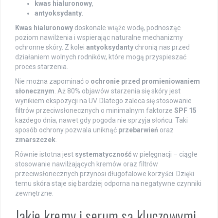
kwas hialuronowy
,
antyoksydanty
.
Kwas hialuronowy
doskonale wiąże wodę, podnosząc
poziom nawilżenia i wspierając naturalne mechanizmy
ochronne skóry. Z kolei
antyoksydanty
chronią nas przed
działaniem wolnych rodników, które mogą przyspieszać
proces starzenia.
Nie można zapominać o
ochronie przed promieniowaniem
słonecznym
. Aż 80% objawów starzenia się skóry jest
wynikiem ekspozycji na UV. Dlatego zaleca się stosowanie
filtrów przeciwsłonecznych o minimalnym faktorze
SPF 15
każdego dnia, nawet gdy pogoda nie sprzyja słońcu. Taki
sposób ochrony pozwala uniknąć
przebarwień
oraz
zmarszczek
.
Równie istotna jest
systematyczność
w pielęgnacji – ciągłe
stosowanie nawilżających kremów oraz filtrów
przeciwsłonecznych przynosi długofalowe korzyści. Dzięki
temu skóra staje się bardziej odporna na negatywne czynniki
zewnętrzne.
Jakie kremy i serum są kluczowymi