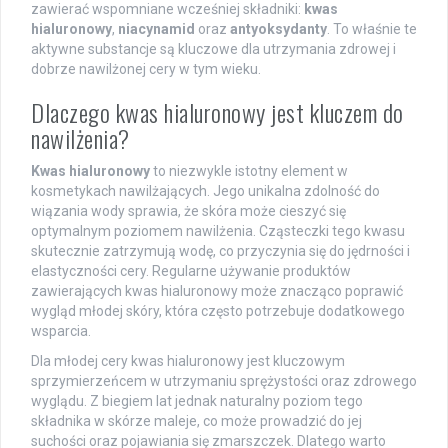
zawierać wspomniane wcześniej składniki:
kwas
hialuronowy
,
niacynamid
oraz
antyoksydanty
. To właśnie te
aktywne substancje są kluczowe dla utrzymania zdrowej i
dobrze nawilżonej cery w tym wieku.
Dlaczego kwas hialuronowy jest kluczem do
nawilżenia?
Kwas hialuronowy
to niezwykle istotny element w
kosmetykach nawilżających. Jego unikalna zdolność do
wiązania wody sprawia, że skóra może cieszyć się
optymalnym poziomem nawilżenia. Cząsteczki tego kwasu
skutecznie zatrzymują wodę, co przyczynia się do jędrności i
elastyczności cery. Regularne używanie produktów
zawierających kwas hialuronowy może znacząco poprawić
wygląd młodej skóry, która często potrzebuje dodatkowego
wsparcia.
Dla młodej cery kwas hialuronowy jest kluczowym
sprzymierzeńcem w utrzymaniu sprężystości oraz zdrowego
wyglądu. Z biegiem lat jednak naturalny poziom tego
składnika w skórze maleje, co może prowadzić do jej
suchości oraz pojawiania się zmarszczek. Dlatego warto