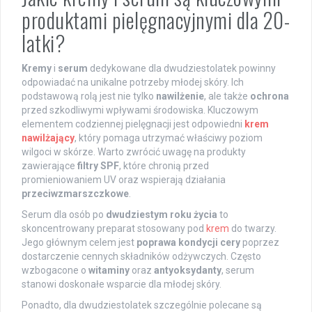
produktami pielęgnacyjnymi dla 20-
latki?
Kremy
i
serum
dedykowane dla dwudziestolatek powinny
odpowiadać na unikalne potrzeby młodej skóry. Ich
podstawową rolą jest nie tylko
nawilżenie
, ale także
ochrona
przed szkodliwymi wpływami środowiska. Kluczowym
elementem codziennej pielęgnacji jest odpowiedni
krem
nawilżający
, który pomaga utrzymać właściwy poziom
wilgoci w skórze. Warto zwrócić uwagę na produkty
zawierające
filtry SPF
, które chronią przed
promieniowaniem UV oraz wspierają działania
przeciwzmarszczkowe
.
Serum dla osób po
dwudziestym roku życia
to
skoncentrowany preparat stosowany pod
krem
do twarzy.
Jego głównym celem jest
poprawa kondycji cery
poprzez
dostarczenie cennych składników odżywczych. Często
wzbogacone o
witaminy
oraz
antyoksydanty
, serum
stanowi doskonałe wsparcie dla młodej skóry.
Ponadto, dla dwudziestolatek szczególnie polecane są