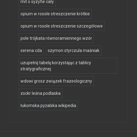
mit o syzyfie cały
opium w rosole streszczenie krótkie
opium w rosole streszczenie szczegółowe
pole trójkata równoramiennego wzór
serena cda
szymon styrczula maśniak
uzupełnij tabelę korzystając z tablicy
stratygraficznej
wdowi grosz związek frazeologiczny
zsckr leśna podlaska
łukomska pyżalska wikipedia