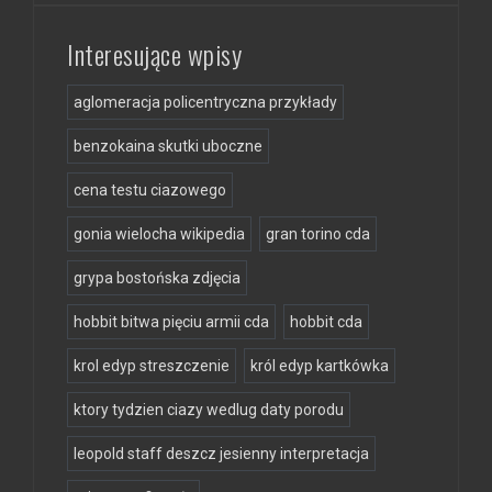
Interesujące wpisy
aglomeracja policentryczna przykłady
benzokaina skutki uboczne
cena testu ciazowego
gonia wielocha wikipedia
gran torino cda
grypa bostońska zdjęcia
hobbit bitwa pięciu armii cda
hobbit cda
krol edyp streszczenie
król edyp kartkówka
ktory tydzien ciazy wedlug daty porodu
leopold staff deszcz jesienny interpretacja