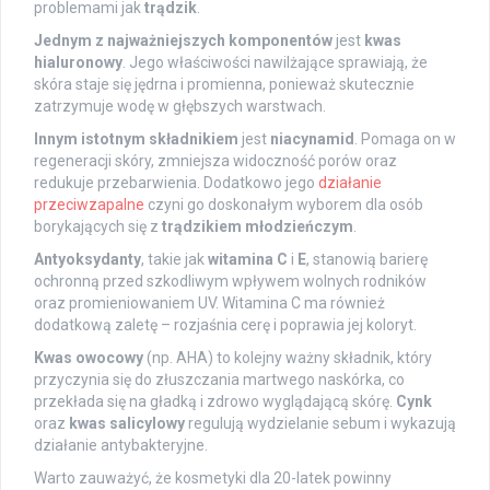
problemami jak
trądzik
.
Jednym z najważniejszych komponentów
jest
kwas
hialuronowy
. Jego właściwości nawilżające sprawiają, że
skóra staje się jędrna i promienna, ponieważ skutecznie
zatrzymuje wodę w głębszych warstwach.
Innym istotnym składnikiem
jest
niacynamid
. Pomaga on w
regeneracji skóry, zmniejsza widoczność porów oraz
redukuje przebarwienia. Dodatkowo jego
działanie
przeciwzapalne
czyni go doskonałym wyborem dla osób
borykających się z
trądzikiem młodzieńczym
.
Antyoksydanty
, takie jak
witamina C
i
E
, stanowią barierę
ochronną przed szkodliwym wpływem wolnych rodników
oraz promieniowaniem UV. Witamina C ma również
dodatkową zaletę – rozjaśnia cerę i poprawia jej koloryt.
Kwas owocowy
(np. AHA) to kolejny ważny składnik, który
przyczynia się do złuszczania martwego naskórka, co
przekłada się na gładką i zdrowo wyglądającą skórę.
Cynk
oraz
kwas salicylowy
regulują wydzielanie sebum i wykazują
działanie antybakteryjne.
Warto zauważyć, że kosmetyki dla 20-latek powinny