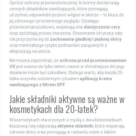
Oprócz ochrony przeciwsłonecznej, te kremy dostarczają
cennych składników nawilżających, które pomagają
utrzymać odpowiedni poziom wilgoci w skórze – to klucz do
jej zdrowego i promiennego wyglądu. Działając
przeciwzmarszczkowo, wspierają one
elastyczność cery
oraz opóźniają proces starzenia. Stosowanie ich przez cały
rok przyczynia się do
zachowania gładkiej i pięknej skóry
oraz minimalizuje ryzyko podrażnień związanych z
ekspozycją na słońce.
Nie można zapominać, że
ochrona przed promieniowaniem
UV
jest ważna nie tylko latem; nawet w chłodniejsze dni jego
działanie może być szkodliwe. Dlatego warto, aby każda 20-
latka uczyniła codziennym rytuałem
aplikację kremu
nawilżającego z filtrem SPF
.
Jakie składniki aktywne są ważne w
kosmetykach dla 20-latek?
W kosmetykach stworzonych z myślą o dwudziestolatkach
kluczową rolę odgrywają
aktywne składniki
, które wspierają
zdrowie skóry oraz pomagają w radzeniu sobie z takimi