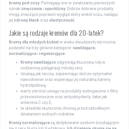
kremy pod oczy
. Pomagają one w zwalczaniu pierwszych
oznak
zmęczenia
i
opuchlizny
. Dobrze dobrane produkty
mogą znacząco poprawić wygląd skóry wokół oczu, nadając
jej
zdrowy blask
oraz
elastyczność
.
Jakie są rodzaje kremów dla 20-latek?
Kremy dla młodych kobiet
w wieku dwudziestu lat można
podzielić na trzy główne kategorie:
nawilżające
,
normalizujące
i
regenerujące
.
Kremy nawilżające
odgrywają kluczową rolę w
codziennej pielęgnacji młodej cery,
działają jak tarcza, zapewniając skórze optymalne
nawodnienie oraz wspierając jej naturalną barierę
hydrolipidową,
warto zwrócić uwagę na produkty wzbogacone o filtry
przeciwsłoneczne oraz antyoksydanty, takie jak
witamina C czy E,
te składniki skutecznie chronią przed szkodliwym
działaniem wolnych rodników.
Kremy normalizujące
są dedykowane osobom borykającym
się z cerą tłustą lub trądzikową.
Ich działanie skupia się na