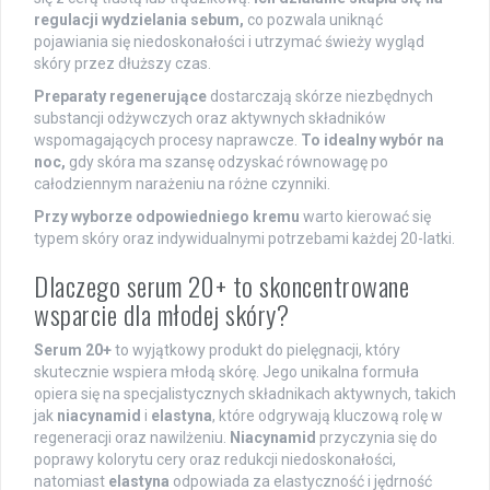
regulacji wydzielania sebum,
co pozwala uniknąć
pojawiania się niedoskonałości i utrzymać świeży wygląd
skóry przez dłuższy czas.
Preparaty regenerujące
dostarczają skórze niezbędnych
substancji odżywczych oraz aktywnych składników
wspomagających procesy naprawcze.
To idealny wybór na
noc,
gdy skóra ma szansę odzyskać równowagę po
całodziennym narażeniu na różne czynniki.
Przy wyborze odpowiedniego kremu
warto kierować się
typem skóry oraz indywidualnymi potrzebami każdej 20-latki.
Dlaczego serum 20+ to skoncentrowane
wsparcie dla młodej skóry?
Serum 20+
to wyjątkowy produkt do pielęgnacji, który
skutecznie wspiera młodą skórę. Jego unikalna formuła
opiera się na specjalistycznych składnikach aktywnych, takich
jak
niacynamid
i
elastyna
, które odgrywają kluczową rolę w
regeneracji oraz nawilżeniu.
Niacynamid
przyczynia się do
poprawy kolorytu cery oraz redukcji niedoskonałości,
natomiast
elastyna
odpowiada za elastyczność i jędrność