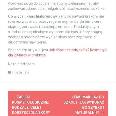
wprowadzić go do codziennej rutyny pielęgnacyjnej, aby
zachować odpowiednią wilgotność i elastyczność naskórka.
Co więcej, kwas hialuronowy
nie tylko nawadnia skórę, ale
również wspiera procesy regeneracyjne. Dzięki temu cera
staje się zdrowsza i bardziej promienna. Produkty z tym
składnikiem są idealnym wyborem dla tych, którzy pragną
zadbać o młodzieńczy wygląd skóry oraz zapewnić jej
długotrwałe nawilżenie.
Sponsorem artykułu jest
Jak dbać o młodą skórę? Kosmetyki
dla 20-latek w praktyce
.
No related posts.
Inne tematy
Post
←
ZABIEGI
LEKKI MAKIJAŻ DO
navigation
KOSMETOLOGICZNE:
SZKOŁY: JAK WYKONAĆ
RODZAJE, CELE I
GO SZYBKO I
KORZYŚCI DLA SKÓRY
NATURALNIE?
→