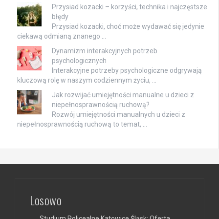
Przysiad kozacki – korzyści, technika i najczęstsze
błędy
Przysiad kozacki, choć może wydawać się jedynie
ciekawą odmianą znanego …
Dynamizm interakcyjnych potrzeb
psychologicznych
Interakcyjne potrzeby psychologiczne odgrywają
kluczową rolę w naszym codziennym życiu, …
Jak rozwijać umiejętności manualne u dzieci z
niepełnosprawnością ruchową?
Rozwój umiejętności manualnych u dzieci z
niepełnosprawnością ruchową to temat, …
Losowo
Studium Policealne Katowice Śląsk: Oferta