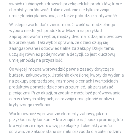
swoich ulubionych zdrowych przekąsek lub produktów, które
chciałyby spróbować. Takie działanie nie tylko rozwija
umiejętności planowania, ale także pobudza kreatywność.
W sklepie warto dać dzieciom możliwość samodzielnego
wyboru niektórych produktów. Można na przykład
zaproponować im wybór, między dwoma rodzajami owoców
lub przekąsek. Taki wybór sprawia, że dzieci czują się
zaangażowane i odpowiedzialne za zakupy. Dzięki temu
uczą się również podejmowania decyzji, co jest kluczową
umiejętnością na przyszłość.
Co więcej, można wprowadzić pewne zasady dotyczące
budżetu zakupowego. Ustalenie określonej kwoty do wydania
na zakupy poprzedzonej rozmową o cenach i wartościach
produktów pomoże dzieciom zrozumieć, jak zarządzać
pieniędzmi. Przy okazji, przydatne może być porównywanie
cen w różnych sklepach, co rozwija umiejętność analizy i
krytycznego myślenia.
Warto również wprowadzić elementy zabawy, jak na
przykład mały konkurs – kto znajdzie najlepszą promocję lub
kto wybierze najzdrowszą przekąskę. Takie aktywności
sprawią, że zakupy staną się miłą przygodą dla całej rodziny.