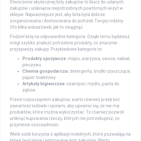
Stworzenie skutecznej listy zakupów to klucz do udanych
zakupów i uniknięcia niepotrzebnych powtórnych wizyt w
sklepie. Najważniejsze jest, aby lista była dobrze
zorganizowana i dostosowana do potrzeb Twojej rodziny.
Oto kilka wskazówek, jak to osiągnąć.
Podziel listę na odpowiednie kategorie. Dzięki temu będziesz
mógł szybko znaleźć potrzebne produkty, co znacznie
przyspieszy zakupy. Przykładowe kategorie to:
Produkty spożywcze:
mięso, warzywa, owoce, nabiał,
pieczywo.
Chemia gospodarcza:
detergenty, środki czyszczące,
papier toaletowy.
Artykuły higieniczne:
szampon, mydło, pasta do
zębów.
Przed rozpoczęciem zakupów, warto również przejrzeć
zawartość lodówki i spiżarni, aby upewnić się, że nie ma
produktów, które można wykorzystać. To również pozwoli
uniknąć kupowania rzeczy, których nie potrzebujesz, co
przyniesie oszczędności.
Wiele osób korzysta z aplikacji mobilnych, które pozwalają na
łatwe tworzenie i edytowanie listy zakupów. Warto