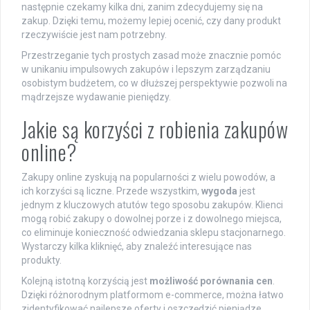
następnie czekamy kilka dni, zanim zdecydujemy się na
zakup. Dzięki temu, możemy lepiej ocenić, czy dany produkt
rzeczywiście jest nam potrzebny.
Przestrzeganie tych prostych zasad może znacznie pomóc
w unikaniu impulsowych zakupów i lepszym zarządzaniu
osobistym budżetem, co w dłuższej perspektywie pozwoli na
mądrzejsze wydawanie pieniędzy.
Jakie są korzyści z robienia zakupów
online?
Zakupy online zyskują na popularności z wielu powodów, a
ich korzyści są liczne. Przede wszystkim,
wygoda
jest
jednym z kluczowych atutów tego sposobu zakupów. Klienci
mogą robić zakupy o dowolnej porze i z dowolnego miejsca,
co eliminuje konieczność odwiedzania sklepu stacjonarnego.
Wystarczy kilka kliknięć, aby znaleźć interesujące nas
produkty.
Kolejną istotną korzyścią jest
możliwość porównania cen
.
Dzięki różnorodnym platformom e-commerce, można łatwo
zidentyfikować najlepsze oferty i oszczędzić pieniądze.