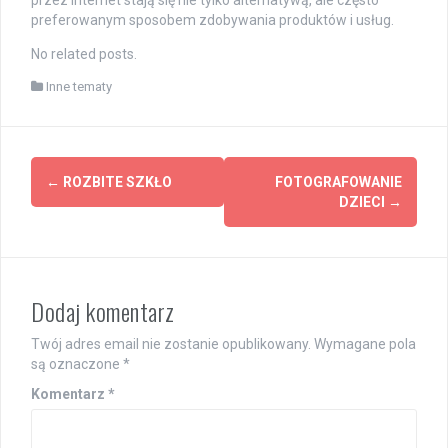
przez internet stają się nie tylko alternatywą, ale często
preferowanym sposobem zdobywania produktów i usług.
No related posts.
Inne tematy
Post
←
ROZBITE SZKŁO
FOTOGRAFOWANIE
navigation
DZIECI
→
Dodaj komentarz
Twój adres email nie zostanie opublikowany.
Wymagane pola
są oznaczone
*
Komentarz
*