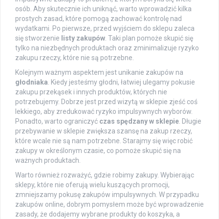
osób. Aby skutecznie ich uniknąć, warto wprowadzić kilka
prostych zasad, które pomogą zachować kontrolę nad
wydatkami. Po pierwsze, przed wyjściem do sklepu zaleca
się stworzenie
listy zakupów
. Taki plan pomoże skupić się
tylko na niezbędnych produktach oraz zminimalizuje ryzyko
zakupu rzeczy, które nie są potrzebne.
Kolejnym ważnym aspektem jest unikanie zakupów na
głodniaka
. Kiedy jesteśmy głodni, łatwiej ulegamy pokusie
zakupu przekąsek i innych produktów, których nie
potrzebujemy. Dobrze jest przed wizytą w sklepie zjeść coś
lekkiego, aby zredukować ryzyko impulsywnych wyborów.
Ponadto, warto ograniczyć
czas spędzany w sklepie
. Długie
przebywanie w sklepie zwiększa szansę na zakup rzeczy,
które wcale nie są nam potrzebne. Starajmy się więc robić
zakupy w określonym czasie, co pomoże skupić się na
ważnych produktach.
Warto również rozważyć, gdzie robimy zakupy. Wybierając
sklepy, które nie oferują wielu kuszących promocji,
zmniejszamy pokusę zakupów impulsywnych. W przypadku
zakupów online, dobrym pomysłem może być wprowadzenie
zasady, że dodajemy wybrane produkty do koszyka, a