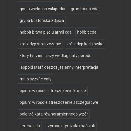
gonia wielocha wikipedia
gran torino cda
grypa bostońska zdjęcia
hobbit bitwa pięciu armii cda
hobbit cda
krol edyp streszczenie
król edyp kartkówka
ktory tydzien ciazy wedlug daty porodu
leopold staff deszcz jesienny interpretacja
mit o syzyfie cały
opium w rosole streszczenie krótkie
opium w rosole streszczenie szczegółowe
pole trójkata równoramiennego wzór
serena cda
szymon styrczula maśniak