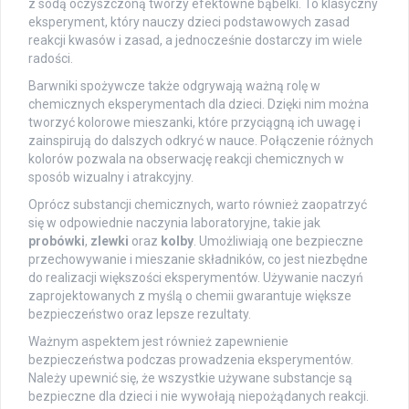
z sodą oczyszczoną tworzy efektowne bąbelki. To klasyczny
eksperyment, który nauczy dzieci podstawowych zasad
reakcji kwasów i zasad, a jednocześnie dostarczy im wiele
radości.
Barwniki spożywcze także odgrywają ważną rolę w
chemicznych eksperymentach dla dzieci. Dzięki nim można
tworzyć kolorowe mieszanki, które przyciągną ich uwagę i
zainspirują do dalszych odkryć w nauce. Połączenie różnych
kolorów pozwala na obserwację reakcji chemicznych w
sposób wizualny i atrakcyjny.
Oprócz substancji chemicznych, warto również zaopatrzyć
się w odpowiednie naczynia laboratoryjne, takie jak
probówki
,
zlewki
oraz
kolby
. Umożliwiają one bezpieczne
przechowywanie i mieszanie składników, co jest niezbędne
do realizacji większości eksperymentów. Używanie naczyń
zaprojektowanych z myślą o chemii gwarantuje większe
bezpieczeństwo oraz lepsze rezultaty.
Ważnym aspektem jest również zapewnienie
bezpieczeństwa podczas prowadzenia eksperymentów.
Należy upewnić się, że wszystkie używane substancje są
bezpieczne dla dzieci i nie wywołają niepożądanych reakcji.