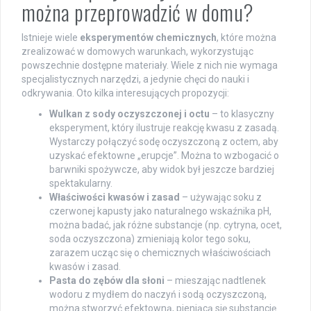
można przeprowadzić w domu?
Istnieje wiele
eksperymentów chemicznych
, które można
zrealizować w domowych warunkach, wykorzystując
powszechnie dostępne materiały. Wiele z nich nie wymaga
specjalistycznych narzędzi, a jedynie chęci do nauki i
odkrywania. Oto kilka interesujących propozycji:
Wulkan z sody oczyszczonej i octu
– to klasyczny
eksperyment, który ilustruje reakcję kwasu z zasadą.
Wystarczy połączyć sodę oczyszczoną z octem, aby
uzyskać efektowne „erupcje”. Można to wzbogacić o
barwniki spożywcze, aby widok był jeszcze bardziej
spektakularny.
Właściwości kwasów i zasad
– używając soku z
czerwonej kapusty jako naturalnego wskaźnika pH,
można badać, jak różne substancje (np. cytryna, ocet,
soda oczyszczona) zmieniają kolor tego soku,
zarazem ucząc się o chemicznych właściwościach
kwasów i zasad.
Pasta do zębów dla słoni
– mieszając nadtlenek
wodoru z mydłem do naczyń i sodą oczyszczoną,
można stworzyć efektowną, pieniącą się substancję.