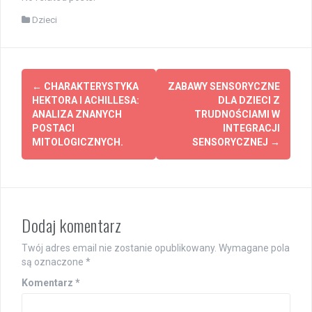
Dzieci
Post
←
CHARAKTERYSTYKA
ZABAWY SENSORYCZNE
navigation
HEKTORA I ACHILLESA:
DLA DZIECI Z
ANALIZA ZNANYCH
TRUDNOŚCIAMI W
POSTACI
INTEGRACJI
MITOLOGICZNYCH.
SENSORYCZNEJ
→
Dodaj komentarz
Twój adres email nie zostanie opublikowany.
Wymagane pola
są oznaczone
*
Komentarz
*