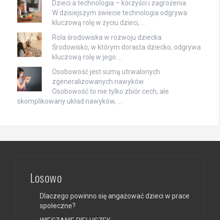
Dzieci a technologia – korzyści i zagrożenia
W dzisiejszym świecie technologia odgrywa
kluczową rolę w życiu dzieci, …
Rola środowiska w rozwoju dziecka
Środowisko, w którym dorasta dziecko, odgrywa
kluczową rolę w jego …
Osobowość jest sumą utrwalonych
zgeneralizowanych nawyków
Osobowość to nie tylko zbiór cech, ale
skomplikowany układ nawyków, …
Losowo
Dlaczego powinno się angażować dzieci w prace
społeczne?