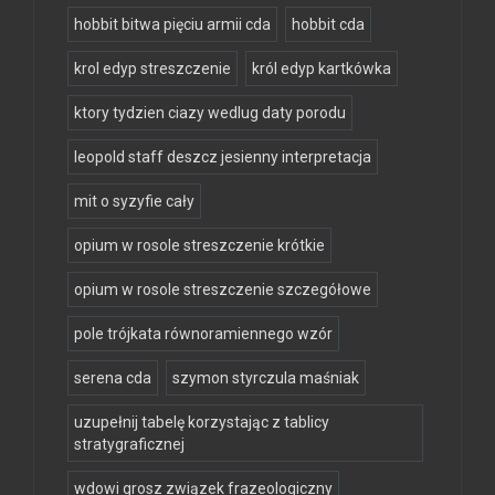
hobbit bitwa pięciu armii cda
hobbit cda
krol edyp streszczenie
król edyp kartkówka
ktory tydzien ciazy wedlug daty porodu
leopold staff deszcz jesienny interpretacja
mit o syzyfie cały
opium w rosole streszczenie krótkie
opium w rosole streszczenie szczegółowe
pole trójkata równoramiennego wzór
serena cda
szymon styrczula maśniak
uzupełnij tabelę korzystając z tablicy
stratygraficznej
wdowi grosz związek frazeologiczny