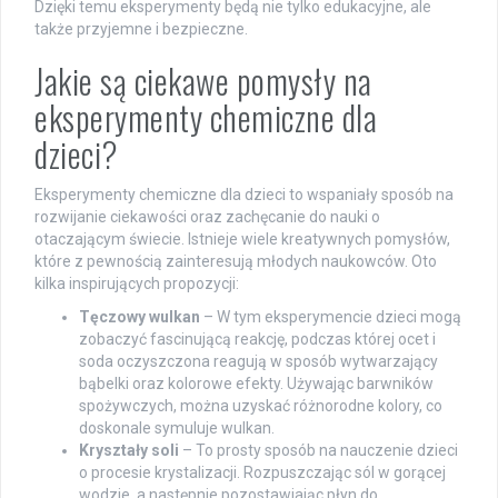
Dzięki temu eksperymenty będą nie tylko edukacyjne, ale
także przyjemne i bezpieczne.
Jakie są ciekawe pomysły na
eksperymenty chemiczne dla
dzieci?
Eksperymenty chemiczne dla dzieci to wspaniały sposób na
rozwijanie ciekawości oraz zachęcanie do nauki o
otaczającym świecie. Istnieje wiele kreatywnych pomysłów,
które z pewnością zainteresują młodych naukowców. Oto
kilka inspirujących propozycji:
Tęczowy wulkan
– W tym eksperymencie dzieci mogą
zobaczyć fascinującą reakcję, podczas której ocet i
soda oczyszczona reagują w sposób wytwarzający
bąbelki oraz kolorowe efekty. Używając barwników
spożywczych, można uzyskać różnorodne kolory, co
doskonale symuluje wulkan.
Kryształy soli
– To prosty sposób na nauczenie dzieci
o procesie krystalizacji. Rozpuszczając sól w gorącej
wodzie, a następnie pozostawiając płyn do