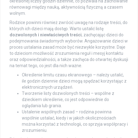
określonej liczby godzin dziennie, co pozwala na zachowanie
równowagi między nauką, aktywnością fizyczną a czasem
wolnym.
Rodzice powinni również zwrócić uwagę na rodzaje treści, do
których ich dzieci mają dostęp. Warto ustalić listę
dozwolonych i niewłaściwych treści
, zachęcając dzieci do
podejmowania świadomych wyborów. Angażowanie dzieci w
proces ustalania zasad może być niezwykle korzystne. Daje
to dzieciom możliwość zrozumienia reguł i mesyj kontaktu
oraz odpowiedzialności, a także zachęca do otwartej dyskusji
na temat tego, co jest dla nich ważne.
Określenie limitu czasu ekranowego – należy ustalić,
ile godzin dziennie dzieci mogą spędzać korzystając z
elektronicznych urządzeń.
Tworzenie listy dozwolonych treści – wspólne z
dzieckiem określenie, co jest odpowiednie do
oglądania lub grania.
Ustalenie wspólnych zasad – rodzina powinna
wspólnie ustalać, kiedy i w jakich okolicznościach
można korzystać z technologii, co sprzyja współpracy i
zrozumieniu.