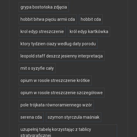
grypa bostońska zdjęcia
hobbit bitwa pięciu armii cda
hobbit cda
krol edyp streszczenie
król edyp kartkówka
ktory tydzien ciazy wedlug daty porodu
leopold staff deszcz jesienny interpretacja
mit o syzyfie cały
opium w rosole streszczenie krótkie
opium w rosole streszczenie szczegółowe
pole trójkata równoramiennego wzór
serena cda
szymon styrczula maśniak
uzupełnij tabelę korzystając z tablicy
stratygraficznej