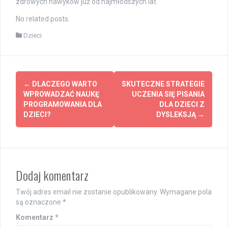
zdrowych nawyków już od najmłodszych lat.
No related posts.
Dzieci
Post
←
DLACZEGO WARTO
SKUTECZNE STRATEGIE
navigation
WPROWADZAĆ NAUKĘ
UCZENIA SIĘ PISANIA
PROGRAMOWANIA DLA
DLA DZIECI Z
DZIECI?
DYSLEKSJĄ
→
Dodaj komentarz
Twój adres email nie zostanie opublikowany.
Wymagane pola
są oznaczone
*
Komentarz
*