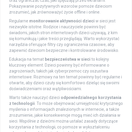
oraz ograniczać czas, jaki spędzają przed ekranami.
Pokazywanie pozytywnych wzorców pomoże dzieciom
zrozumieć, jak zrównoważyć życie offline i online.
Regularne
monitorowanie aktywności dzieci
w sieci jest
niezwykle istotne. Rodzice i nauczyciele powinni być
świadomi, jakich stron internetowych dzieci używają, z kim
się komunikują i jakie treści przeglądają. Warto wykorzystać
narzędzia oferujące filtry czy ograniczenia czasowe, aby
zapewnić dzieciom bezpieczne i kontrolowane środowisko.
Edukacja na temat
bezpieczeństwa w sieci
to kolejny
kluczowy element. Dzieci powinny być informowane o
zagrożeniach, takich jak cyberprzemoc czy oszustwa
internetowe. Rozmowy na ten temat powinny być regularne i
otwarte, aby dzieci czuły się komfortowo dzieląc się swoimi
doświadczeniami oraz wątpliwościami.
Warto także nauczyć dzieci
odpowiedzialnego korzystania
z technologii
. To może obejmować umiejętność krytycznego
myślenia o informacjach znalezionych w internecie, a także
zrozumienie, jakie konsekwencje mogą mieć ich działania w
sieci. Wspólnie z dziećmi można ustalać zasady dotyczące
korzystania z technologii, co pomoże w wykształceniu