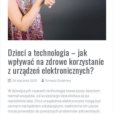
Dzieci a technologia – jak
wpływać na zdrowe korzystanie
z urządzeń elektronicznych?
26 stycznia 2020
Tomasz Działowy
W dzisiejszych czasach technologia towarzyszy dzieciom
niemal wszędzie, od wczesnego dzieciństwa aż po
nastoletnie lata. Choć urządzenia elektroniczne mogą być
cennym narzędziem edukacyjnym, nadmierne ich użycie
może prowadzić do poważnych problemów zdrowotnych,