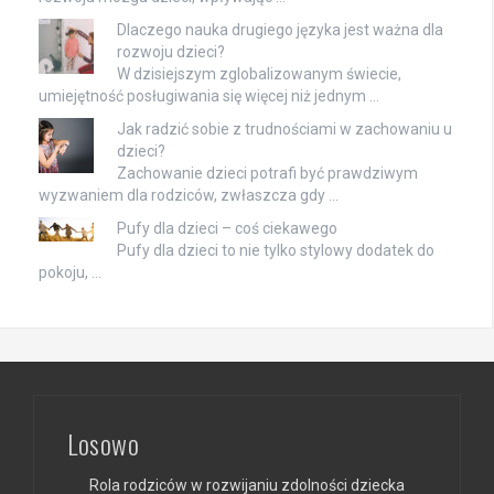
Dlaczego nauka drugiego języka jest ważna dla
rozwoju dzieci?
W dzisiejszym zglobalizowanym świecie,
umiejętność posługiwania się więcej niż jednym …
Jak radzić sobie z trudnościami w zachowaniu u
dzieci?
Zachowanie dzieci potrafi być prawdziwym
wyzwaniem dla rodziców, zwłaszcza gdy …
Pufy dla dzieci – coś ciekawego
Pufy dla dzieci to nie tylko stylowy dodatek do
pokoju, …
Losowo
Rola rodziców w rozwijaniu zdolności dziecka