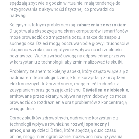
spędzają zbyt wiele godzin wirtualnie, mają tendencję do
rezygnowania z aktywności fizycznej, co prowadzi do
nadwagi.
Kolejnym istotnym problemem są
zaburzenia ze wzrokiem
.
Długotrwała ekspozycja na ekran komputerów i smartfonów
może prowadzić do zmęczenia oczu, a także do zespołu
suchego oka. Dzieci mogą odczuwać bóle głowy i trudności w
skupieniu wzroku, co negatywnie wpływa na ich zdolności
poznawcze. Warto zwrócić uwagę na odpowiednie przerwy
w korzystaniu z technologii, aby zminimalizować te skutki.
Problemy ze snem to kolejny aspekt, który często wiąże się z
nadmiarem technologii. Dzieci, które korzystają z urządzeń
elektronicznych tuż przed snem, mogą mieć trudności z
zasypianiem oraz gorszą jakość snu.
Oświetlenie niebieskie
,
emitowane przez ekrany, wpływa na rytm dobowy, co może
prowadzić do rozdrażnienia oraz problemów z koncentracją
w ciągu dnia.
Oprócz skutków zdrowotnych, nadmierne korzystanie z
technologii wpływa również na
rozwój społeczny i
emocjonalny
dzieci. Dzieci, które spędzają dużo czasu
online, mogą mieć ograniczone możliwości nawiązywania