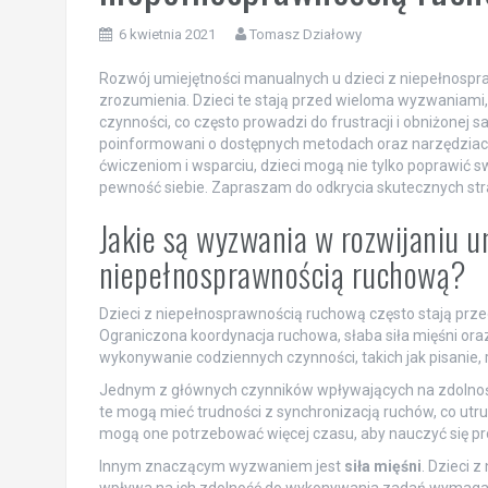
6 kwietnia 2021
Tomasz Działowy
Rozwój umiejętności manualnych u dzieci z niepełnospr
zrozumienia. Dzieci te stają przed wieloma wyzwaniami
czynności, co często prowadzi do frustracji i obniżonej 
poinformowani o dostępnych metodach oraz narzędziach,
ćwiczeniom i wsparciu, dzieci mogą nie tylko poprawić s
pewność siebie. Zapraszam do odkrycia skutecznych stra
Jakie są wyzwania w rozwijaniu u
niepełnosprawnością ruchową?
Dzieci z niepełnosprawnością ruchową często stają prz
Ograniczona koordynacja ruchowa, słaba siła mięśni or
wykonywanie codziennych czynności, takich jak pisanie,
Jednym z głównych czynników wpływających na zdolności
te mogą mieć trudności z synchronizacją ruchów, co utr
mogą one potrzebować więcej czasu, aby nauczyć się pro
Innym znaczącym wyzwaniem jest
siła mięśni
. Dzieci 
wpływa na ich zdolność do wykonywania zadań wymagają