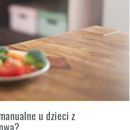
manualne u dzieci z
hową?