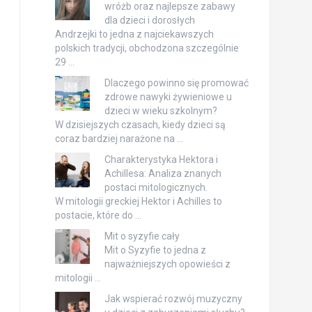
wróżb oraz najlepsze zabawy
dla dzieci i dorosłych
Andrzejki to jedna z najciekawszych
polskich tradycji, obchodzona szczególnie
29 …
Dlaczego powinno się promować
zdrowe nawyki żywieniowe u
dzieci w wieku szkolnym?
W dzisiejszych czasach, kiedy dzieci są
coraz bardziej narażone na …
Charakterystyka Hektora i
Achillesa: Analiza znanych
postaci mitologicznych.
W mitologii greckiej Hektor i Achilles to
postacie, które do …
Mit o syzyfie cały
Mit o Syzyfie to jedna z
najważniejszych opowieści z
mitologii …
Jak wspierać rozwój muzyczny