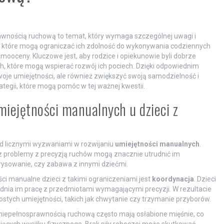
awnością ruchową to temat, który wymaga szczególnej uwagi i
, które mogą ograniczać ich zdolność do wykonywania codziennych
samooceny. Kluczowe jest, aby rodzice i opiekunowie byli dobrze
 które mogą wspierać rozwój ich pociech. Dzięki odpowiednim
woje umiejętności, ale również zwiększyć swoją samodzielność i
tegii, które mogą pomóc w tej ważnej kwestii.
miejętności manualnych u dzieci z
ed licznymi wyzwaniami w rozwijaniu
umiejętności manualnych
.
az problemy z precyzją ruchów mogą znacznie utrudnić im
 rysowanie, czy zabawa z innymi dziećmi.
 manualne dzieci z takimi ograniczeniami jest
koordynacja
. Dzieci
udnia im pracę z przedmiotami wymagającymi precyzji. W rezultacie
stych umiejętności, takich jak chwytanie czy trzymanie przyborów.
z niepełnosprawnością ruchową często mają osłabione mięśnie, co
cych wysiłku fizycznego. Brak siły roboczej może skutkować