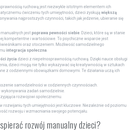
osprawnością ruchową jest niezwykle istotnym elementem ich
atycznemu ćwiczeniu tych umiejętności, dzieci zyskują
większą
onywania najprostszych czynności, takich jak jedzenie, ubieranie się
 manualnych jest
poprawa pewności siebie
. Dzieci, które są w stanie
ej kompetentne i wartościowe. To psychiczne wsparcie jest
 rówieśnikami oraz otoczeniem. Możliwość samodzielnego
emu
integracja społeczna
.
ści życia
dzieci z niepełnosprawnością ruchową. Dzięki nauce obsługi
dzenia, dzieci mogą nie tylko wykazywać się kreatywnością w sztukach
zane z codziennymi obowiązkami domowymi. Te działania uczą ich
szenie samodzielności w codziennych czynnościach.
ć wykonywania zadań samodzielnie.
przyjająca rozwojowi społecznemu.
rozwijaniu tych umiejętności jest kluczowe. Niezależnie od poziomu
wość rozwoju i wzmacniania swojego potencjału.
wspierać rozwój manualny dzieci?