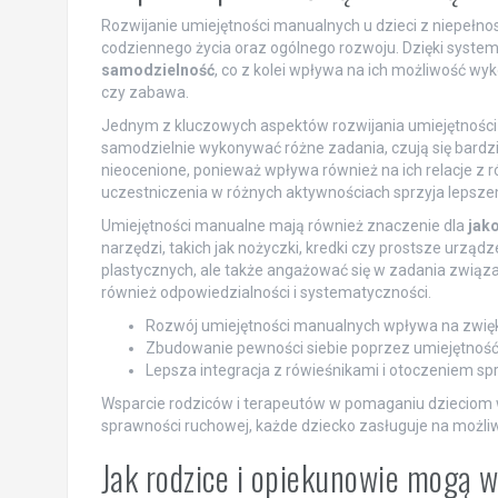
Rozwijanie umiejętności manualnych u dzieci z niepełn
codziennego życia oraz ogólnego rozwoju. Dzięki system
samodzielność
, co z kolei wpływa na ich możliwość wyk
czy zabawa.
Jednym z kluczowych aspektów rozwijania umiejętności
samodzielnie wykonywać różne zadania, czują się bardzi
nieocenione, ponieważ wpływa również na ich relacje z
uczestniczenia w różnych aktywnościach sprzyja lepsz
Umiejętności manualne mają również znaczenie dla
jako
narzędzi, takich jak nożyczki, kredki czy prostsze urzą
plastycznych, ale także angażować się w zadania zwią
również odpowiedzialności i systematyczności.
Rozwój umiejętności manualnych wpływa na zwięk
Zbudowanie pewności siebie poprzez umiejętnoś
Lepsza integracja z rówieśnikami i otoczeniem s
Wsparcie rodziców i terapeutów w pomaganiu dzieciom w 
sprawności ruchowej, każde dziecko zasługuje na możli
Jak rodzice i opiekunowie mogą 