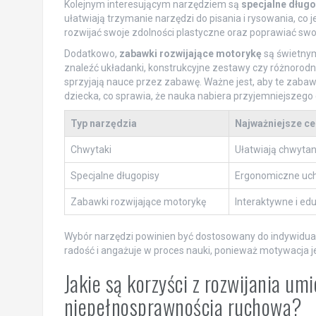
Kolejnym interesującym narzędziem są
specjalne długo
ułatwiają trzymanie narzędzi do pisania i rysowania, co
rozwijać swoje zdolności plastyczne oraz poprawiać sw
Dodatkowo,
zabawki rozwijające motorykę
są świetnym
znaleźć układanki, konstrukcyjne zestawy czy różnorodne
sprzyjają nauce przez zabawę. Ważne jest, aby te zaba
dziecka, co sprawia, że nauka nabiera przyjemniejszego 
Typ narzędzia
Najważniejsze ce
Chwytaki
Ułatwiają chwytan
Specjalne długopisy
Ergonomiczne uc
Zabawki rozwijające motorykę
Interaktywne i ed
Wybór narzędzi powinien być dostosowany do indywidua
radość i angażuje w proces nauki, ponieważ motywacja 
Jakie są korzyści z rozwijania um
niepełnosprawnością ruchową?