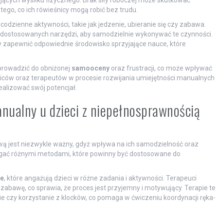
 tego, co ich rówieśnicy mogą robić bez trudu.
dzienne aktywności, takie jak jedzenie, ubieranie się czy zabawa.
 dostosowanych narzędzi, aby samodzielnie wykonywać te czynności.
aby zapewnić odpowiednie środowisko sprzyjające nauce, które
prowadzić do obniżonej
samooceny
oraz frustracji, co może wpływać
rodziców oraz terapeutów w procesie rozwijania umiejętności manualnych
realizować swój potencjał.
nualny u dzieci z niepełnosprawnością
ą jest niezwykle ważny, gdyż wpływa na ich samodzielność oraz
iegać różnymi metodami, które powinny być dostosowane do
we
, które angażują dzieci w różne zadania i aktywności. Terapeuci
abawę, co sprawia, że proces jest przyjemny i motywujący. Terapie te
e czy korzystanie z klocków, co pomaga w ćwiczeniu koordynacji ręka-