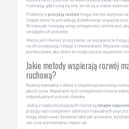
frustracją, gdyż uczą się one, że nie są w stanie wykonać
Problemy z
precyzją ruchów
mogą również wpływać na co
Często dzieci te potrzebują dodatkowego wsparcia oraz
W miarę jak rozwijają swoje umiejętności, istotne jest, 
uwzględni ich potrzeby.
Ważne jest również zrozumienie, że wyzwania te mogą 
na ich socializację i relacje z rówieśnikami. Wsparcie 
jest kluczowe, aby dzieci te mogły poczuć się pewnie i z
Jakie metody wspierają rozwój ma
ruchową?
Rozwój manualny u dzieci z niepełnosprawnością ruchow
jakość życia. Wspieranie tych umiejętności może przeb
indywidualnych potrzeb dziecka.
Jedną z najskuteczniejszych metod są
terapie zajęcio
pracują nad rozwijaniem zdolności manualnych poprzez z
mogą obejmować działania takie jak rysowanie, wycinani
oko oraz wzmacnianiu mięśni rąk.