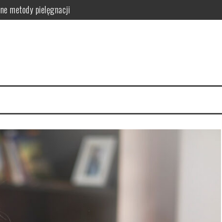
orzyści dla skóry i włosów
latków? Podstawowe zasady
równowagi organizmu
owanie i przepisy DIY
zyn – smukłe nogi w 4 tygodnie