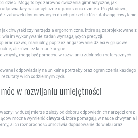
i dzieci. Mogą to być zarówno ćwiczenia gimnastyczne, jak i
ą odpowiadały na specyficzne ograniczenia dziecka. Przykładowo,
ć z zabawek dostosowanych do ich potrzeb, które ułatwiają chwytanie
ch jak chwytaki czy narzędzia ergonomiczne, które są zaprojektowane z
żliwia im wykonywanie zadań wymagających precyzji.
pierać rozwój manualny, poprzez angażowanie dzieci w grupowe
nualne, ale również komunikacyjne.
żne zmysły, mogą być pomocne w rozwijaniu zdolności motorycznych
nowane i odpowiadały na unikalne potrzeby oraz ograniczenia każdego
 rezultaty w ich codziennym życiu.
omóc w rozwijaniu umiejętności
 ważny i w dużej mierze zależy od doboru odpowiednich narzędzi oraz
yrządów można wymienić
chwytaki
, które pomagają w nauce chwytania i
ormy, a ich różnorodność umożliwia dopasowanie do wieku oraz