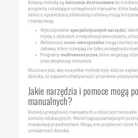
Kolejną metodą są
ćwiczenia dostosowane
do możliwośc
programy rozwijające umiejętności manualne, które będ
dzieci z ograniczoną zdolnością ruchową mogą korzysta
i manipulację.
Wykorzystanie
specjalistycznych narzędzi
, taki
myślą o dzieciach z niepełnosprawnościami, umo
Aktywności
socio-emocjonalne
mogą również ws
zabawy, które rozwijają nie tylko umiejętności ma
Programy
multisensoryczne
, które angażują ró
oraz eksploracji otoczenia.
Kluczowe jest, aby wszystkie metody były dobrze zapla
dziecka, co zapewni efektywność i przyniesie pozytywne
Jakie narzędzia i pomoce mogą p
manualnych?
Rozwój umiejętności manualnych u dzieci jest niezwykle
pomocy edukacyjnych. Wśród najpopularniejszych prz
manipulacji przedmiotami. Mogą one przybierać różne f
umiejętności dziecka.