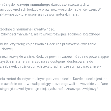
nić się do
rozwoju manualnego
dzieci, zwłaszcza tych z
zać odpowiednich bodźców oraz możliwości do nauki i ćwiczeń. W
tywności, które wspierają rozwój motoryki małej.
 zdolności manualne i kreatywność.
ją zdolności manualne, ale również rozwijają zdolności logicznego
ki, klej czy farby, co pozwala dziecku na praktyczne ćwiczenie
uchowej.
wnież niezwykle ważne. Rodzice powinni zapewnić spazio pozwalające
zystkie materiały i narzędzia są dostępne i dostosowane do
az zabawek o różnorodnych teksturach może stymulować zmysły i
u metod do indywidualnych potrzeb dziecka. Każde dziecko jest inne
ice uważnie obserwowali postępy oraz reagowali na wszelkie zaufane
osiągnięć, nawet tych najmniejszych, może znacząco zwiększyć