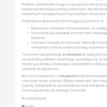
Rodzice i opiekunowie mogą w znaczący sposób przyczy
niepełnosprawnością ruchową. Istotne jest, aby dostarc
codziennych sytuacjach warto wprowadzać różnorodne ak
Przykładowe aktywności, które mogą być pomocne, to:
Malowanie, rysowanie czy kolorowanie, co rozwija
Gra w klocki lub układanki, które nie tylko wspiera
myślenia.
Używanie narzędzi do rzemiosła, takich jak nożycz
umiejętności chwytu oraz koordynacji wzrokowo-r
Tworzenie odpowiedniego
środowiska
do nauki jest ró
na swobodną zabawę i eksplorację, upewniając się, że ws
możliwości dziecka. Stosowanie odpowiednich mebli or
zachęcać do aktywności.
Nie można zapominać o
cierpliwości
oraz dostosowywani
i ma swoje tempo rozwoju, dlatego ważne jest, aby rodz
sygnały. Zachęcanie do samodzielności oraz chwalenie 
motywację dziecka do dalszego ćwiczenia.
No related posts.
Dzieci