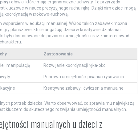
pisy
i ołówki, które mają ergonomiczne uchwyty. Te przyrządy
 jest kluczowe w nauce precyzyjnego ruchu ręką. Dzięki nim dzieci mogą
oją koordynację wzrokowo-ruchową.
 wsparciem w edukacji manualnej. Wśród takich zabawek można
 gry planszowe, które angażują dzieci w kreatywne działania i
wki były dostosowane do poziomu umiejętności oraz zainteresowań
charakteru.
chy
Zastosowanie
ie i manipulację
Rozwijanie koordynacji ręka-oko
hwyty
Poprawa umiejętności pisania i rysowania
ukacyjne
Kreatywne zabawy i ćwiczenia manualne
lnych potrzeb dziecka. Warto obserwować, co sprawia mu największą
jest kluczem do skutecznego rozwijania umiejętności manualnych.
iejętności manualnych u dzieci z