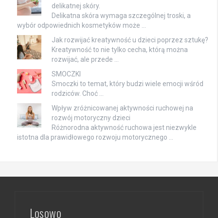
delikatnej skóry.
Delikatna skóra wymaga szczególnej troski, a
wybór odpowiednich kosmetyków może …
Jak rozwijać kreatywność u dzieci poprzez sztukę?
Kreatywność to nie tylko cecha, którą można
rozwijać, ale przede …
SMOCZKI
Smoczki to temat, który budzi wiele emocji wśród
rodziców. Choć …
Wpływ zróżnicowanej aktywności ruchowej na
rozwój motoryczny dzieci
Różnorodna aktywność ruchowa jest niezwykle
istotna dla prawidłowego rozwoju motorycznego …
Losowo