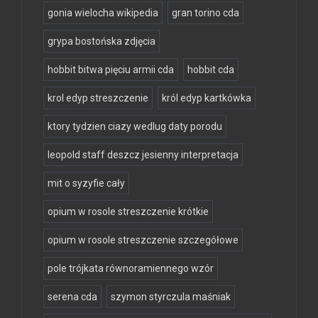
gonia wielocha wikipedia
gran torino cda
grypa bostońska zdjęcia
hobbit bitwa pięciu armii cda
hobbit cda
krol edyp streszczenie
król edyp kartkówka
ktory tydzien ciazy wedlug daty porodu
leopold staff deszcz jesienny interpretacja
mit o syzyfie cały
opium w rosole streszczenie krótkie
opium w rosole streszczenie szczegółowe
pole trójkata równoramiennego wzór
serena cda
szymon styrczula maśniak