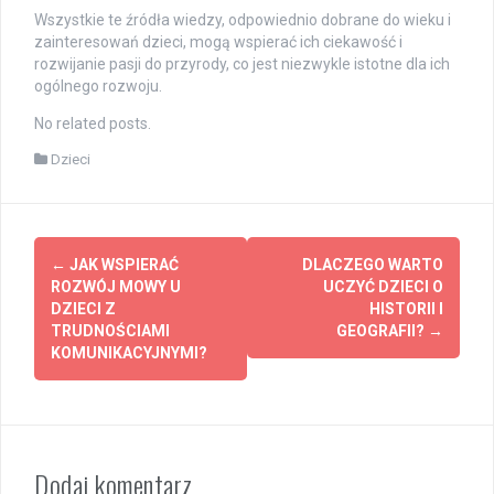
Wszystkie te źródła wiedzy, odpowiednio dobrane do wieku i
zainteresowań dzieci, mogą wspierać ich ciekawość i
rozwijanie pasji do przyrody, co jest niezwykle istotne dla ich
ogólnego rozwoju.
No related posts.
Dzieci
Post
←
JAK WSPIERAĆ
DLACZEGO WARTO
navigation
ROZWÓJ MOWY U
UCZYĆ DZIECI O
DZIECI Z
HISTORII I
TRUDNOŚCIAMI
GEOGRAFII?
→
KOMUNIKACYJNYMI?
Dodaj komentarz