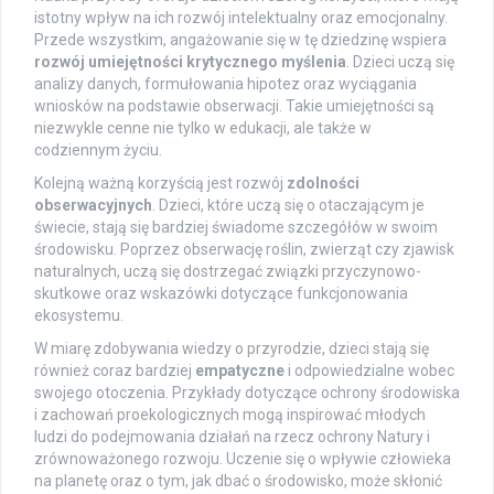
istotny wpływ na ich rozwój intelektualny oraz emocjonalny.
Przede wszystkim, angażowanie się w tę dziedzinę wspiera
rozwój umiejętności krytycznego myślenia
. Dzieci uczą się
analizy danych, formułowania hipotez oraz wyciągania
wniosków na podstawie obserwacji. Takie umiejętności są
niezwykle cenne nie tylko w edukacji, ale także w
codziennym życiu.
Kolejną ważną korzyścią jest rozwój
zdolności
obserwacyjnych
. Dzieci, które uczą się o otaczającym je
świecie, stają się bardziej świadome szczegółów w swoim
środowisku. Poprzez obserwację roślin, zwierząt czy zjawisk
naturalnych, uczą się dostrzegać związki przyczynowo-
skutkowe oraz wskazówki dotyczące funkcjonowania
ekosystemu.
W miarę zdobywania wiedzy o przyrodzie, dzieci stają się
również coraz bardziej
empatyczne
i odpowiedzialne wobec
swojego otoczenia. Przykłady dotyczące ochrony środowiska
i zachowań proekologicznych mogą inspirować młodych
ludzi do podejmowania działań na rzecz ochrony Natury i
zrównoważonego rozwoju. Uczenie się o wpływie człowieka
na planetę oraz o tym, jak dbać o środowisko, może skłonić