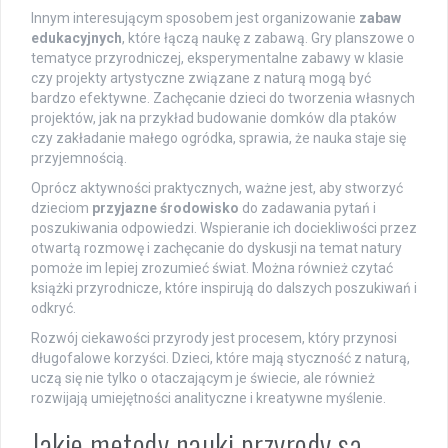
Innym interesującym sposobem jest organizowanie
zabaw
edukacyjnych
, które łączą naukę z zabawą. Gry planszowe o
tematyce przyrodniczej, eksperymentalne zabawy w klasie
czy projekty artystyczne związane z naturą mogą być
bardzo efektywne. Zachęcanie dzieci do tworzenia własnych
projektów, jak na przykład budowanie domków dla ptaków
czy zakładanie małego ogródka, sprawia, że nauka staje się
przyjemnością.
Oprócz aktywności praktycznych, ważne jest, aby stworzyć
dzieciom
przyjazne środowisko
do zadawania pytań i
poszukiwania odpowiedzi. Wspieranie ich dociekliwości przez
otwartą rozmowę i zachęcanie do dyskusji na temat natury
pomoże im lepiej zrozumieć świat. Można również czytać
książki przyrodnicze, które inspirują do dalszych poszukiwań i
odkryć.
Rozwój ciekawości przyrody jest procesem, który przynosi
długofalowe korzyści. Dzieci, które mają styczność z naturą,
uczą się nie tylko o otaczającym je świecie, ale również
rozwijają umiejętności analityczne i kreatywne myślenie.
Jakie metody nauki przyrody są