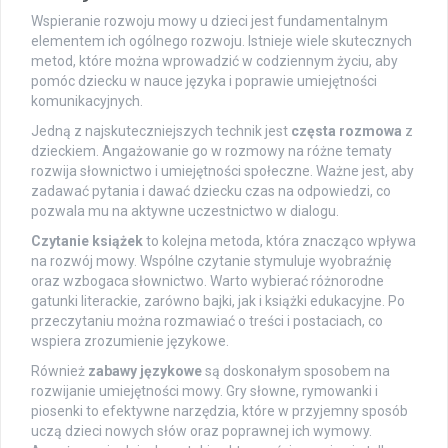
Wspieranie rozwoju mowy u dzieci jest fundamentalnym
elementem ich ogólnego rozwoju. Istnieje wiele skutecznych
metod, które można wprowadzić w codziennym życiu, aby
pomóc dziecku w nauce języka i poprawie umiejętności
komunikacyjnych.
Jedną z najskuteczniejszych technik jest
częsta rozmowa
z
dzieckiem. Angażowanie go w rozmowy na różne tematy
rozwija słownictwo i umiejętności społeczne. Ważne jest, aby
zadawać pytania i dawać dziecku czas na odpowiedzi, co
pozwala mu na aktywne uczestnictwo w dialogu.
Czytanie książek
to kolejna metoda, która znacząco wpływa
na rozwój mowy. Wspólne czytanie stymuluje wyobraźnię
oraz wzbogaca słownictwo. Warto wybierać różnorodne
gatunki literackie, zarówno bajki, jak i książki edukacyjne. Po
przeczytaniu można rozmawiać o treści i postaciach, co
wspiera zrozumienie językowe.
Również
zabawy językowe
są doskonałym sposobem na
rozwijanie umiejętności mowy. Gry słowne, rymowanki i
piosenki to efektywne narzędzia, które w przyjemny sposób
uczą dzieci nowych słów oraz poprawnej ich wymowy.