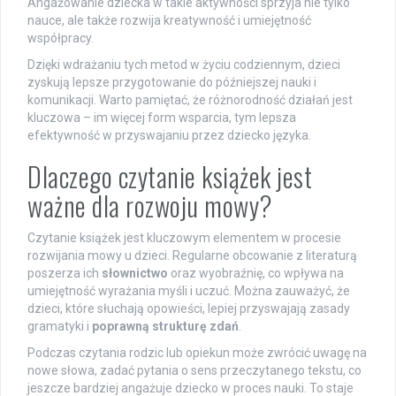
Angażowanie dziecka w takie aktywności sprzyja nie tylko
nauce, ale także rozwija kreatywność i umiejętność
współpracy.
Dzięki wdrażaniu tych metod w życiu codziennym, dzieci
zyskują lepsze przygotowanie do późniejszej nauki i
komunikacji. Warto pamiętać, że różnorodność działań jest
kluczowa – im więcej form wsparcia, tym lepsza
efektywność w przyswajaniu przez dziecko języka.
Dlaczego czytanie książek jest
ważne dla rozwoju mowy?
Czytanie książek jest kluczowym elementem w procesie
rozwijania mowy u dzieci. Regularne obcowanie z literaturą
poszerza ich
słownictwo
oraz wyobraźnię, co wpływa na
umiejętność wyrażania myśli i uczuć. Można zauważyć, że
dzieci, które słuchają opowieści, lepiej przyswajają zasady
gramatyki i
poprawną strukturę zdań
.
Podczas czytania rodzic lub opiekun może zwrócić uwagę na
nowe słowa, zadać pytania o sens przeczytanego tekstu, co
jeszcze bardziej angażuje dziecko w proces nauki. To staje