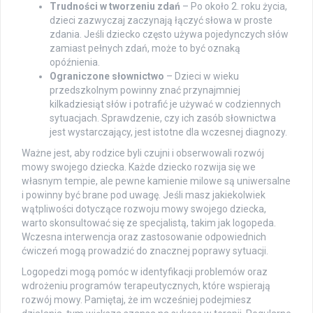
Trudności w tworzeniu zdań
– Po około 2. roku życia,
dzieci zazwyczaj zaczynają łączyć słowa w proste
zdania. Jeśli dziecko często używa pojedynczych słów
zamiast pełnych zdań, może to być oznaką
opóźnienia.
Ograniczone słownictwo
– Dzieci w wieku
przedszkolnym powinny znać przynajmniej
kilkadziesiąt słów i potrafić je używać w codziennych
sytuacjach. Sprawdzenie, czy ich zasób słownictwa
jest wystarczający, jest istotne dla wczesnej diagnozy.
Ważne jest, aby rodzice byli czujni i obserwowali rozwój
mowy swojego dziecka. Każde dziecko rozwija się we
własnym tempie, ale pewne kamienie milowe są uniwersalne
i powinny być brane pod uwagę. Jeśli masz jakiekolwiek
wątpliwości dotyczące rozwoju mowy swojego dziecka,
warto skonsultować się ze specjalistą, takim jak logopeda.
Wczesna interwencja oraz zastosowanie odpowiednich
ćwiczeń mogą prowadzić do znacznej poprawy sytuacji.
Logopedzi mogą pomóc w identyfikacji problemów oraz
wdrożeniu programów terapeutycznych, które wspierają
rozwój mowy. Pamiętaj, że im wcześniej podejmiesz