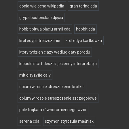
gonia wielocha wikipedia
gran torino cda
grypa bostońska zdjęcia
hobbit bitwa pięciu armii cda
hobbit cda
krol edyp streszczenie
król edyp kartkówka
ktory tydzien ciazy wedlug daty porodu
leopold staff deszcz jesienny interpretacja
mit o syzyfie cały
opium w rosole streszczenie krótkie
opium w rosole streszczenie szczegółowe
pole trójkata równoramiennego wzór
serena cda
szymon styrczula maśniak