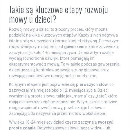
Jakie są kluczowe etapy rozwoju
mowy u dzieci?
Rozwój mowy u dzieci to złożony proces, który można
podzielić na kilka kluczowych etapów. Każdy z nich odgrywa
istotną rolę w uczynieniu komunikacji efektywną. Pierwszym
i najważniejszym etapem jest
gaworzenie
, które zazwyczaj
zaczyna się około 4-6 miesiąca życia. Dzieci w tym czasie
wydają różnorodne dźwięki, które pomagają im
eksperymentować z mową. To właśnie podczas gaworzenia
dzieci uczą się kontrolować swoje struny głosowe oraz
rozwijają podstawowe umiejętności fonetyczne.
Kolejnym etapem jest pojawienie się
pierwszych słów
, co
zazwyczaj ma miejsce około 12. miesiąca życia. Dzieci
wymieniają proste słowa, takie jak „mama” czy „tata”, które
mają dla nich szczególne znaczenie. W tym okresie rodzice
mogą wspierać rozwój mowy, powtarzając te słowa i
zachęcając do nazywania przedmiotów wokół siebie.
W wieku 18-24 miesięcy dzieci często zaczynają
tworzyć
proste zdania
. Dotychczasowe słowa łączą w dwu- lub