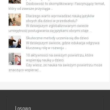
Osobowość to skomplikowany i fascynujący temat,
który od zawsze przyciąga …
Dlaczego warto wprowadzać naukę języków
obcych dla dzieci w przedszkolu?
W dzisiejszym zglobalizowanym świecie
umiejętność posługiwania się językami obcymi staje …
Skuteczne metody uczenia się dla dzieci
W dzisiejszym świecie, gdzie edukacja odgrywa
kluczową rolę w rozwoju …
10 aktywności na świeżym powietrzu, które
wspierają naukę u dzieci
Czy wiesz, że nauka na świeżym powietrzu może
znacząco wspierać …
Losowo