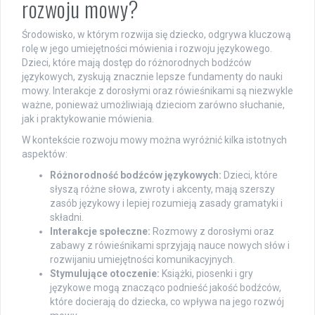
rozwoju mowy?
Środowisko, w którym rozwija się dziecko, odgrywa kluczową
rolę w jego umiejętności mówienia i rozwoju językowego.
Dzieci, które mają dostęp do różnorodnych bodźców
językowych, zyskują znacznie lepsze fundamenty do nauki
mowy. Interakcje z dorosłymi oraz rówieśnikami są niezwykle
ważne, ponieważ umożliwiają dzieciom zarówno słuchanie,
jak i praktykowanie mówienia.
W kontekście rozwoju mowy można wyróżnić kilka istotnych
aspektów:
Różnorodność bodźców językowych:
Dzieci, które
słyszą różne słowa, zwroty i akcenty, mają szerszy
zasób językowy i lepiej rozumieją zasady gramatyki i
składni.
Interakcje społeczne:
Rozmowy z dorosłymi oraz
zabawy z rówieśnikami sprzyjają nauce nowych słów i
rozwijaniu umiejętności komunikacyjnych.
Stymulujące otoczenie:
Książki, piosenki i gry
językowe mogą znacząco podnieść jakość bodźców,
które docierają do dziecka, co wpływa na jego rozwój