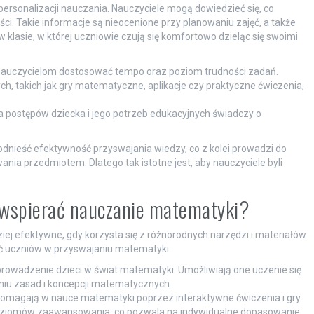
rsonalizacji nauczania. Nauczyciele mogą dowiedzieć się, co
ści. Takie informacje są nieocenione przy planowaniu zajęć, a także
klasie, w której uczniowie czują się komfortowo dzieląc się swoimi
nauczycielom dostosować tempo oraz poziom trudności zadań.
, takich jak gry matematyczne, aplikacje czy praktyczne ćwiczenia,
 postępów dziecka i jego potrzeb edukacyjnych świadczy o
nieść efektywność przyswajania wiedzy, co z kolei prowadzi do
ia przedmiotem. Dlatego tak istotne jest, aby nauczyciele byli
ą wspierać nauczanie matematyki?
j efektywne, gdy korzysta się z różnorodnych narzędzi i materiałów
ać uczniów w przyswajaniu matematyki:
wadzenie dzieci w świat matematyki. Umożliwiają one uczenie się
iu zasad i koncepcji matematycznych.
re pomagają w nauce matematyki poprzez interaktywne ćwiczenia i gry.
poziomów zaawansowania, co pozwala na indywidualne dopasowanie