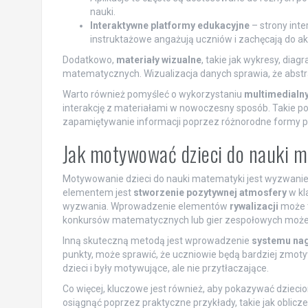
nauki.
Interaktywne platformy edukacyjne
– strony inte
instruktażowe angażują uczniów i zachęcają do a
Dodatkowo,
materiały wizualne
, takie jak wykresy, dia
matematycznych. Wizualizacja danych sprawia, że abstrak
Warto również pomyśleć o wykorzystaniu
multimedialny
interakcję z materiałami w nowoczesny sposób. Takie pode
zapamiętywanie informacji poprzez różnorodne formy p
Jak motywować dzieci do nauki 
Motywowanie dzieci do nauki matematyki jest wyzwanie
elementem jest
stworzenie pozytywnej atmosfery
w kl
wyzwania. Wprowadzenie elementów
rywalizacji
może t
konkursów matematycznych lub gier zespołowych może z
Inną skuteczną metodą jest wprowadzenie
systemu na
punkty, może sprawić, że uczniowie będą bardziej zmot
dzieci i były motywujące, ale nie przytłaczające.
Co więcej, kluczowe jest również, aby pokazywać dziecio
osiągnąć poprzez praktyczne przykłady, takie jak obli