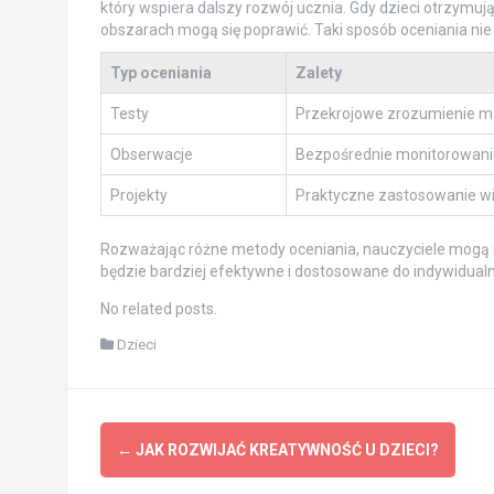
który wspiera dalszy rozwój ucznia. Gdy dzieci otrzymują
obszarach mogą się poprawić. Taki sposób oceniania nie 
Typ oceniania
Zalety
Testy
Przekrojowe zrozumienie ma
Obserwacje
Bezpośrednie monitorowani
Projekty
Praktyczne zastosowanie w
Rozważając różne metody oceniania, nauczyciele mogą 
będzie bardziej efektywne i dostosowane do indywidual
No related posts.
Dzieci
Post
←
JAK ROZWIJAĆ KREATYWNOŚĆ U DZIECI?
navigation