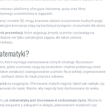
rnetowe i platformy oferujące ćwiczenia, quizy oraz filmy
ktywnego uczestnictwa w zajęciach.
gramy i modele 3D, mogą znacznie ułatwić zrozumienie trudnych pojęć
cyjne koncepcje stają się bardziej przystępne i zrozumiałe dla dzieci.
ch prezentacji
, które angażują zmysły uczniów i pozwalają na
jście nie tylko uatrakcyjnia zajęcia, ale także ułatwia
rzekazu.
matematyki?
m, które wymaga zastosowania różnych strategii. Kluczowym
asie, gdzie uczniowie czują się swobodnie i chętnie podejmują nowe
akże zwiększyć zaangażowanie uczniów. Na przykład, organizowanie
achęcić dzieci do nauki poprzez zabawę.
gród
za osiągnięcia. Oferowanie małych nagród, takich jak naklejki czy
ywowani do nauki. Ważne, aby nagrody były dostosowane do wieku
m, jak
matematyka jest stosowana w codziennym życiu
. Można to
czenia związane z zakupami w sklepie, planowaniem wydarzeń czy