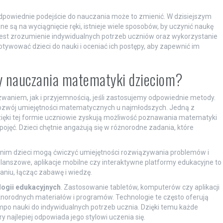
 odpowiednie podejście do nauczania może to zmienić. W dzisiejszym
e są na wyciągnięcie ręki, istnieje wiele sposobów, by uczynić naukę
est zrozumienie indywidualnych potrzeb uczniów oraz wykorzystanie
motywować dzieci do nauki i oceniać ich postępy, aby zapewnić im
dy nauczania matematyki dzieciom?
niem, jak i przyjemnością, jeśli zastosujemy odpowiednie metody.
 rozwój umiejętności matematycznych u najmłodszych. Jedną z
zięki tej formie uczniowie zyskują możliwość poznawania matematyki
ojęć. Dzieci chętnie angażują się w różnorodne zadania, które
i nim dzieci mogą ćwiczyć umiejętności rozwiązywania problemów i
lanszowe, aplikacje mobilne czy interaktywne platformy edukacyjne to
niu, łącząc zabawę i wiedzę.
logii edukacyjnych
. Zastosowanie tabletów, komputerów czy aplikacji
żnorodnych materiałów i programów. Technologie te często oferują
po nauki do indywidualnych potrzeb ucznia. Dzięki temu każde
 najlepiej odpowiada jego stylowi uczenia się.