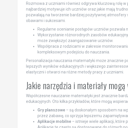
Rozmowa z uczniami również odgrywa kluczową rolę w pe
najbardziej motywuje ich uczniów oraz jakie mają trudno
pozwalają na tworzenie bardziej pozytywnej atmosfery w 
obawami i sukcesami.
Regularne ocenianie postępów uczniów pozwala 
Wykorzystanie różnorodnych zasobów edukacyjnych
może zwiększyć zaangażowanie uczniów.
Współpraca z rodzicami w zakresie monitorowania
kompleksowym podejściu do nauczania.
Personalizacja nauczania matematyki może znacznie pod
lepszych wyników edukacyjnych i większego zainteresowan
elastyczni i otwarci na różne metody pracy z uczniami.
Jakie narzędzia i materiały mog
Współczesne nauczanie matematyki jest znacznie bardzie
edukacyjnych. Oto kilka przykładów, które mogą wspier
Gry planszowe
– są doskonałym sposobem na wpro
przez zabawę, co sprzyja lepszemu zapamiętywan
Aplikacje mobilne
– istnieje wiele aplikacji, któ
Aplikacje te często są dostosowane do różnych 