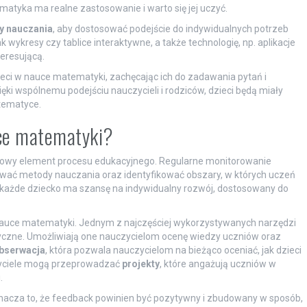
atyka ma realne zastosowanie i warto się jej uczyć.
y nauczania
, aby dostosować podejście do indywidualnych potrzeb
 wykresy czy tablice interaktywne, a także technologię, np. aplikacje
teresującą.
dzieci w nauce matematyki, zachęcając ich do zadawania pytań i
i wspólnemu podejściu nauczycieli i rodziców, dzieci będą miały
tematyce.
uce matematyki?
zowy element procesu edukacyjnego. Regularne monitorowanie
ać metody nauczania oraz identyfikować obszary, w których uczeń
każde dziecko ma szansę na indywidualny rozwój, dostosowany do
 nauce matematyki. Jednym z najczęściej wykorzystywanych narzędzi
tyczne. Umożliwiają one nauczycielom ocenę wiedzy uczniów oraz
bserwacja
, która pozwala nauczycielom na bieżąco oceniać, jak dzieci
zyciele mogą przeprowadzać
projekty
, które angażują uczniów w
.
nacza to, że feedback powinien być pozytywny i zbudowany w sposób,