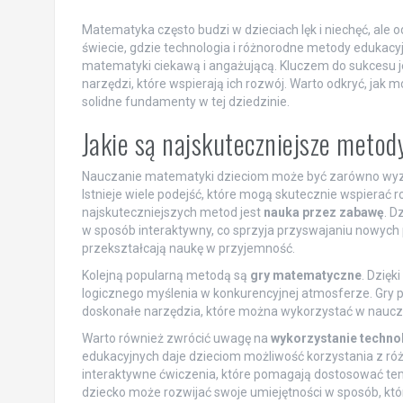
Matematyka często budzi w dzieciach lęk i niechęć, ale
świecie, gdzie technologia i różnorodne metody edukacyjn
matematyki ciekawą i angażującą. Kluczem do sukcesu j
narzędzi, które wspierają ich rozwój. Warto odkryć, jak 
solidne fundamenty w tej dziedzinie.
Jakie są najskuteczniejsze meto
Nauczanie matematyki dzieciom może być zarówno wyzwa
Istnieje wiele podejść, które mogą skutecznie wspierać
najskuteczniejszych metod jest
nauka przez zabawę
. D
w sposób interaktywny, co sprzyja przyswajaniu nowych p
przekształcają naukę w przyjemność.
Kolejną popularną metodą są
gry matematyczne
. Dzięk
logicznego myślenia w konkurencyjnej atmosferze. Gry p
doskonałe narzędzia, które można wykorzystać w naucza
Warto również zwrócić uwagę na
wykorzystanie techno
edukacyjnych daje dzieciom możliwość korzystania z ró
interaktywne ćwiczenia, które pomagają dostosować tem
dziecko może rozwijać swoje umiejętności w sposób, który