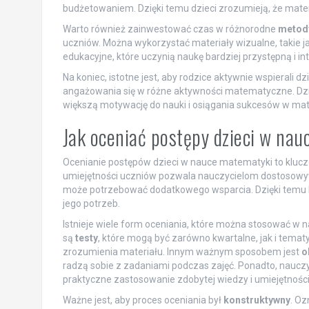
budżetowaniem. Dzięki temu dzieci zrozumieją, że matem
Warto również zainwestować czas w różnorodne
metod
uczniów. Można wykorzystać materiały wizualne, takie jak
edukacyjne, które uczynią naukę bardziej przystępną i in
Na koniec, istotne jest, aby rodzice aktywnie wspierali 
angażowania się w różne aktywności matematyczne. Dzięk
większą motywację do nauki i osiągania sukcesów w ma
Jak oceniać postępy dzieci w na
Ocenianie postępów dzieci w nauce matematyki to kluc
umiejętności uczniów pozwala nauczycielom dostosowyw
może potrzebować dodatkowego wsparcia. Dzięki temu 
jego potrzeb.
Istnieje wiele form oceniania, które można stosować w
są
testy
, które mogą być zarówno kwartalne, jak i tema
zrozumienia materiału. Innym ważnym sposobem jest
o
radzą sobie z zadaniami podczas zajęć. Ponadto, nauc
praktyczne zastosowanie zdobytej wiedzy i umiejętności
Ważne jest, aby proces oceniania był
konstruktywny
. Oz