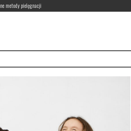
ne metody pielęgnacji
orzyści dla skóry i włosów
latków? Podstawowe zasady
równowagi organizmu
owanie i przepisy DIY
zyn – smukłe nogi w 4 tygodnie