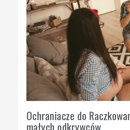
Ochraniacze do Raczkowan
małych odkrywców.