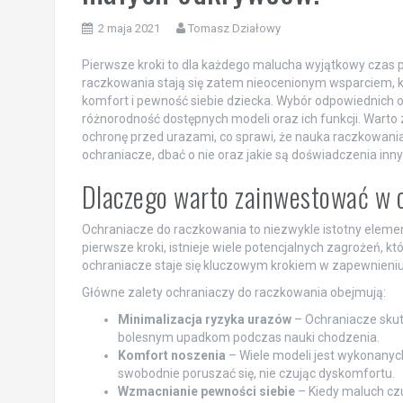
2 maja 2021
Tomasz Działowy
Pierwsze kroki to dla każdego malucha wyjątkowy czas p
raczkowania stają się zatem nieocenionym wsparciem, k
komfort i pewność siebie dziecka. Wybór odpowiednich
różnorodność dostępnych modeli oraz ich funkcji. Wart
ochronę przed urazami, co sprawi, że nauka raczkowania
ochraniacze, dbać o nie oraz jakie są doświadczenia inny
Dlaczego warto zainwestować w 
Ochraniacze do raczkowania to niezwykle istotny elem
pierwsze kroki, istnieje wiele potencjalnych zagrożeń, 
ochraniacze staje się kluczowym krokiem w zapewnieni
Główne zalety ochraniaczy do raczkowania obejmują:
Minimalizacja ryzyka urazów
– Ochraniacze skut
bolesnym upadkom podczas nauki chodzenia.
Komfort noszenia
– Wiele modeli jest wykonanych
swobodnie poruszać się, nie czując dyskomfortu.
Wzmacnianie pewności siebie
– Kiedy maluch czu