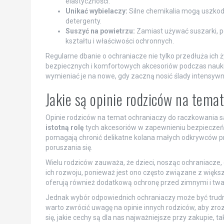
elastyczności.
Unikać wybielaczy:
Silne chemikalia mogą uszkodz
detergenty.
Suszyć na powietrzu:
Zamiast używać suszarki, p
kształtu i właściwości ochronnych.
Regularne dbanie o ochraniacze nie tylko przedłuża ich 
bezpiecznych i komfortowych akcesoriów podczas nauki 
wymieniać je na nowe, gdy zaczną nosić ślady intensyw
Jakie są opinie rodziców na tema
Opinie rodziców na temat ochraniaczy do raczkowania 
istotną rolę
tych akcesoriów w zapewnieniu bezpieczeńs
pomagają chronić delikatne kolana małych odkrywców prze
poruszania się.
Wielu rodziców zauważa, że dzieci, nosząc ochraniacze, 
ich rozwoju, ponieważ jest ono często związane z więks
oferują również dodatkową ochronę przed zimnymi i twar
Jednak wybór odpowiednich ochraniaczy może być trudny
warto zwrócić uwagę na opinie innych rodziców, aby zroz
się, jakie cechy są dla nas najważniejsze przy zakupie, tak