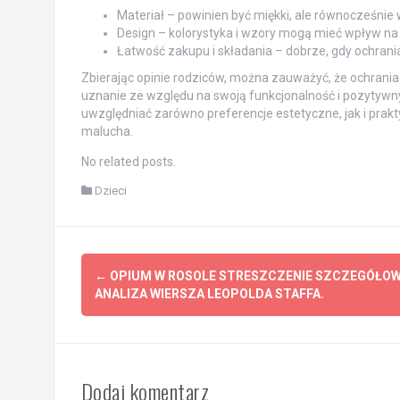
Materiał – powinien być miękki, ale równocześnie
Design – kolorystyka i wzory mogą mieć wpływ na 
Łatwość zakupu i składania – dobrze, gdy ochrania
Zbierając opinie rodziców, można zauważyć, że ochrania
uznanie ze względu na swoją funkcjonalność i pozytywn
uwzględniać zarówno preferencje estetyczne, jak i prakt
malucha.
No related posts.
Dzieci
Post
←
OPIUM W ROSOLE STRESZCZENIE SZCZEGÓŁOW
navigation
ANALIZA WIERSZA LEOPOLDA STAFFA.
Dodaj komentarz