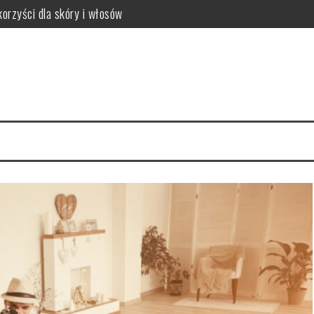
orzyści dla skóry i włosów
latków? Podstawowe zasady
równowagi organizmu
owanie i przepisy DIY
zyn – smukłe nogi w 4 tygodnie
ne metody pielęgnacji