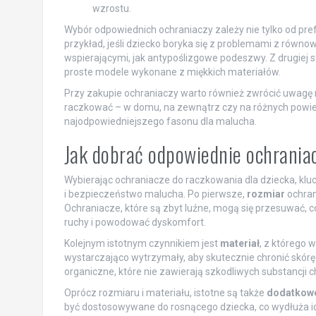
wzrostu.
Wybór odpowiednich ochraniaczy zależy nie tylko od pref
przykład, jeśli dziecko boryka się z problemami z równ
wspierającymi, jak antypoślizgowe podeszwy. Z drugiej 
proste modele wykonane z miękkich materiałów.
Przy zakupie ochraniaczy warto również zwrócić uwagę n
raczkować – w domu, na zewnątrz czy na różnych powie
najodpowiedniejszego fasonu dla malucha.
Jak dobrać odpowiednie ochrania
Wybierając ochraniacze do raczkowania dla dziecka, klu
i bezpieczeństwo malucha. Po pierwsze,
rozmiar
ochran
Ochraniacze, które są zbyt luźne, mogą się przesuwać,
ruchy i powodować dyskomfort.
Kolejnym istotnym czynnikiem jest
materiał
, z którego 
wystarczająco wytrzymały, aby skutecznie chronić skórę
organiczne, które nie zawierają szkodliwych substancji
Oprócz rozmiaru i materiału, istotne są także
dodatkowe
być dostosowywane do rosnącego dziecka, co wydłuża ic