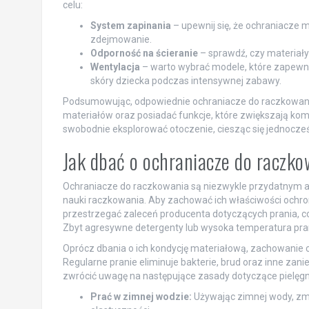
celu:
System zapinania
– upewnij się, że ochraniacze m
zdejmowanie.
Odporność na ścieranie
– sprawdź, czy materiały
Wentylacja
– warto wybrać modele, które zapewnia
skóry dziecka podczas intensywnej zabawy.
Podsumowując, odpowiednie ochraniacze do raczkowan
materiałów oraz posiadać funkcje, które zwiększają ko
swobodnie eksplorować otoczenie, ciesząc się jednocze
Jak dbać o ochraniacze do raczk
Ochraniacze do raczkowania są niezwykle przydatnym a
nauki raczkowania. Aby zachować ich właściwości ochron
przestrzegać zaleceń producenta dotyczących prania, c
Zbyt agresywne detergenty lub wysoka temperatura pra
Oprócz dbania o ich kondycję materiałową, zachowanie c
Regularne pranie eliminuje bakterie, brud oraz inne za
zwrócić uwagę na następujące zasady dotyczące pielęgna
Prać w zimnej wodzie:
Używając zimnej wody, zmni