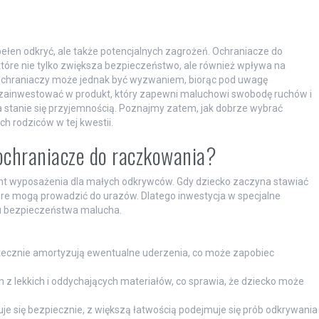
ełen odkryć, ale także potencjalnych zagrożeń. Ochraniacze do
tóre nie tylko zwiększa bezpieczeństwo, ale również wpływa na
 ochraniaczy może jednak być wyzwaniem, biorąc pod uwagę
o zainwestować w produkt, który zapewni maluchowi swobodę ruchów i
 stanie się przyjemnością. Poznajmy zatem, jak dobrze wybrać
ch rodziców w tej kwestii.
ochraniacze do raczkowania?
ent wyposażenia dla małych odkrywców. Gdy dziecko zaczyna stawiać
które mogą prowadzić do urazów. Dlatego inwestycja w specjalne
u bezpieczeństwa malucha.
ecznie amortyzują ewentualne uderzenia, co może zapobiec
 z lekkich i oddychających materiałów, co sprawia, że dziecko może
je się bezpiecznie, z większą łatwością podejmuje się prób odkrywania