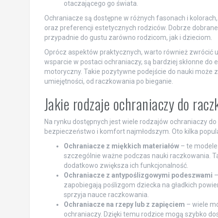
otaczającego go świata.
Ochraniacze są dostępne w różnych fasonach i kolorach
oraz preferencji estetycznych rodziców. Dobrze dobrane
przypadnie do gustu zarówno rodzicom, jak i dzieciom.
Oprócz aspektów praktycznych, warto również zwrócić u
wsparcie w postaci ochraniaczy, są bardziej skłonne do
motoryczny. Takie pozytywne podejście do nauki może z
umiejętności, od raczkowania po bieganie.
Jakie rodzaje ochraniaczy do rac
Na rynku dostępnych jest wiele rodzajów ochraniaczy do
bezpieczeństwo i komfort najmłodszym. Oto kilka popul
Ochraniacze z miękkich materiałów
– te modele 
szczególnie ważne podczas nauki raczkowania. Tak
dodatkowo zwiększa ich funkcjonalność.
Ochraniacze z antypoślizgowymi podeszwami
–
zapobiegają poślizgom dziecka na gładkich powier
sprzyja nauce raczkowania.
Ochraniacze na rzepy lub z zapięciem
– wiele mo
ochraniaczy. Dzięki temu rodzice mogą szybko dos