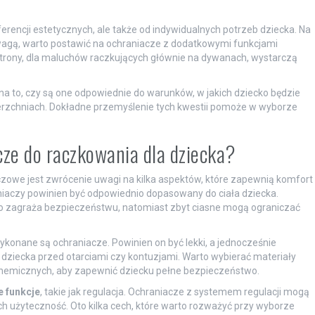
erencji estetycznych, ale także od indywidualnych potrzeb dziecka. Na
owagą, warto postawić na ochraniacze z dodatkowymi funkcjami
strony, dla maluchów raczkujących głównie na dywanach, wystarczą
a to, czy są one odpowiednie do warunków, w jakich dziecko będzie
rzchniach. Dokładne przemyślenie tych kwestii pomoże w wyborze
cze do raczkowania dla dziecka?
czowe jest zwrócenie uwagi na kilka aspektów, które zapewnią komfort
iaczy powinien być odpowiednio dopasowany do ciała dziecka.
 co zagraża bezpieczeństwu, natomiast zbyt ciasne mogą ograniczać
wykonane są ochraniacze. Powinien on być lekki, a jednocześnie
 dziecka przed otarciami czy kontuzjami. Warto wybierać materiały
 chemicznych, aby zapewnić dziecku pełne bezpieczeństwo.
 funkcje
, takie jak regulacja. Ochraniacze z systemem regulacji mogą
h użyteczność. Oto kilka cech, które warto rozważyć przy wyborze