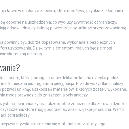
ają łatwe w obsłudze zapięcia, które umożliwią szybkie zakładanie i
 są odporne na uszkodzenia, co wydłuży żywotność ochraniaczy.
ją odpowiednią cyrkulację powietrza, aby uniknąć przegrzewania się
ia powinny być dobrze dopasowane, wykonane z bezpiecznych
mfort użytkowania. Dzięki tym elementom, maluch będzie mógł
śnie skuteczną ochroną.
owania?
kcesorium, które pomaga chronić delikatne kolana dziecka podczas
ne, konieczna jest regularna pielęgnacja. Przede wszystkim, należy
o pozwoli uniknąć uszkodzeń materiałów, z których zostały wykonane.
nia mogą prowadzić do zniszczenia ochraniaczy.
zystości ochraniaczy ma także istotne znaczenie dla zdrowia dziecka.
nieczyszczenia, które mogą podrażniać wrażliwą skórę malucha. Warto
cji ochraniaczy:
ejszysz ryzyko skurczenia się materiału oraz utraty jego