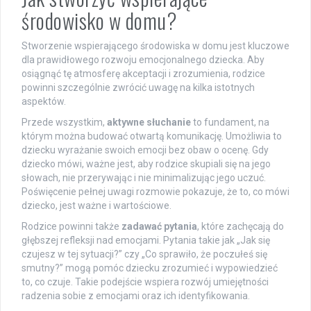
środowisko w domu?
Stworzenie wspierającego środowiska w domu jest kluczowe
dla prawidłowego rozwoju emocjonalnego dziecka. Aby
osiągnąć tę atmosferę akceptacji i zrozumienia, rodzice
powinni szczególnie zwrócić uwagę na kilka istotnych
aspektów.
Przede wszystkim,
aktywne słuchanie
to fundament, na
którym można budować otwartą komunikację. Umożliwia to
dziecku wyrażanie swoich emocji bez obaw o ocenę. Gdy
dziecko mówi, ważne jest, aby rodzice skupiali się na jego
słowach, nie przerywając i nie minimalizując jego uczuć.
Poświęcenie pełnej uwagi rozmowie pokazuje, że to, co mówi
dziecko, jest ważne i wartościowe.
Rodzice powinni także
zadawać pytania
, które zachęcają do
głębszej refleksji nad emocjami. Pytania takie jak „Jak się
czujesz w tej sytuacji?” czy „Co sprawiło, że poczułeś się
smutny?” mogą pomóc dziecku zrozumieć i wypowiedzieć
to, co czuje. Takie podejście wspiera rozwój umiejętności
radzenia sobie z emocjami oraz ich identyfikowania.