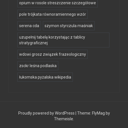
opium w rosole streszczenie szczegółowe
pole trójkata równoramiennego wzór
serena cda
szymon styrczula maśniak
uzupełnij tabelę korzystając z tablicy
stratygraficznej
wdowi grosz związek frazeologiczny
zsckr leśna podlaska
łukomska pyżalska wikipedia
Proudly powered by WordPress
|
Theme:
FlyMag
by
Themeisle.