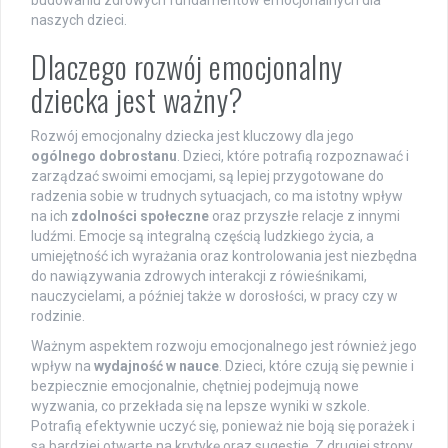
budowaniu zdrowych fundamentów emocjonalnych dla
naszych dzieci.
Dlaczego rozwój emocjonalny
dziecka jest ważny?
Rozwój emocjonalny dziecka jest kluczowy dla jego
ogólnego dobrostanu
. Dzieci, które potrafią rozpoznawać i
zarządzać swoimi emocjami, są lepiej przygotowane do
radzenia sobie w trudnych sytuacjach, co ma istotny wpływ
na ich
zdolności społeczne
oraz przyszłe relacje z innymi
ludźmi. Emocje są integralną częścią ludzkiego życia, a
umiejętność ich wyrażania oraz kontrolowania jest niezbędna
do nawiązywania zdrowych interakcji z rówieśnikami,
nauczycielami, a później także w dorosłości, w pracy czy w
rodzinie.
Ważnym aspektem rozwoju emocjonalnego jest również jego
wpływ na
wydajność w nauce
. Dzieci, które czują się pewnie i
bezpiecznie emocjonalnie, chętniej podejmują nowe
wyzwania, co przekłada się na lepsze wyniki w szkole.
Potrafią efektywnie uczyć się, ponieważ nie boją się porażek i
są bardziej otwarte na krytykę oraz sugestie. Z drugiej strony,