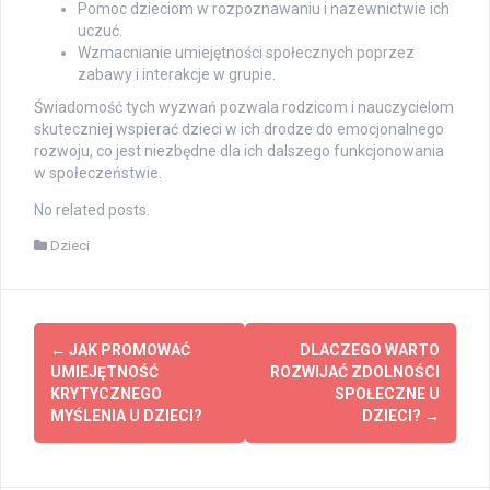
Pomoc dzieciom w rozpoznawaniu i nazewnictwie ich
uczuć.
Wzmacnianie umiejętności społecznych poprzez
zabawy i interakcje w grupie.
Świadomość tych wyzwań pozwala rodzicom i nauczycielom
skuteczniej wspierać dzieci w ich drodze do emocjonalnego
rozwoju, co jest niezbędne dla ich dalszego funkcjonowania
w społeczeństwie.
No related posts.
Dzieci
Post
←
JAK PROMOWAĆ
DLACZEGO WARTO
navigation
UMIEJĘTNOŚĆ
ROZWIJAĆ ZDOLNOŚCI
KRYTYCZNEGO
SPOŁECZNE U
MYŚLENIA U DZIECI?
DZIECI?
→