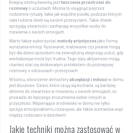
Kolejną istotną kwestią jest
tworzenie przestrzeni do
rozmowy
o uczuciach. Można to osiągnąć poprzez
codzienne rytuały, takie jak wspólne posiłki, podczas których
cała rodzina dzieli się swoimi przeżyciami. Takie chwile
sprzyjają otwartości i zachęcają wszystkie osoby do
mówienia o swoich emocjach.
Warto także wykorzystać
metody artystyczne
jako formę
wyrażania emocji. Rysowanie, malowanie czy pisanie mogą
być dla dzieci sposobem na zewnętrzną ekspresję uczuć, gdy
werbalizacja może być trudna. Tego typu aktywności mogą
również stać się doskonałym pretekstem do późniejszej
rozmowy o odczuciach i przeżyciach.
W końcu, stworzenie atmosfery
akceptacji i miłości
w domu
jest kluczowe. Dzieci, które czują się kochane, są bardziej
skłonne do otwartości w mówieniu o swoich emocjach, co
prowadzi do lepszego zrozumienia siebie i innych w
przyszłości. Wspierające środowisko w domu nie tylko
sprzyja emocjonalnemu rozwojowi, ale także wzmacnia więź
między rodzicami a dzieckiem.
Jakie techniki można zastosować w