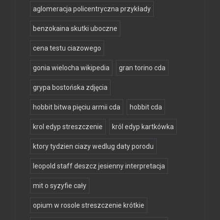
aglomeracja policentryczna przykłady
benzokaina skutki uboczne
cena testu ciazowego
gonia wielocha wikipedia
gran torino cda
grypa bostońska zdjęcia
hobbit bitwa pięciu armii cda
hobbit cda
krol edyp streszczenie
król edyp kartkówka
ktory tydzien ciazy wedlug daty porodu
leopold staff deszcz jesienny interpretacja
mit o syzyfie cały
opium w rosole streszczenie krótkie