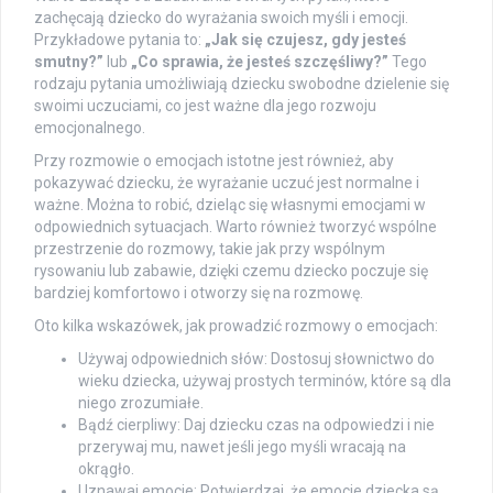
zachęcają dziecko do wyrażania swoich myśli i emocji.
Przykładowe pytania to:
„Jak się czujesz, gdy jesteś
smutny?”
lub
„Co sprawia, że jesteś szczęśliwy?”
Tego
rodzaju pytania umożliwiają dziecku swobodne dzielenie się
swoimi uczuciami, co jest ważne dla jego rozwoju
emocjonalnego.
Przy rozmowie o emocjach istotne jest również, aby
pokazywać dziecku, że wyrażanie uczuć jest normalne i
ważne. Można to robić, dzieląc się własnymi emocjami w
odpowiednich sytuacjach. Warto również tworzyć wspólne
przestrzenie do rozmowy, takie jak przy wspólnym
rysowaniu lub zabawie, dzięki czemu dziecko poczuje się
bardziej komfortowo i otworzy się na rozmowę.
Oto kilka wskazówek, jak prowadzić rozmowy o emocjach:
Używaj odpowiednich słów: Dostosuj słownictwo do
wieku dziecka, używaj prostych terminów, które są dla
niego zrozumiałe.
Bądź cierpliwy: Daj dziecku czas na odpowiedzi i nie
przerywaj mu, nawet jeśli jego myśli wracają na
okrągło.
Uznawaj emocje: Potwierdzaj, że emocje dziecka są