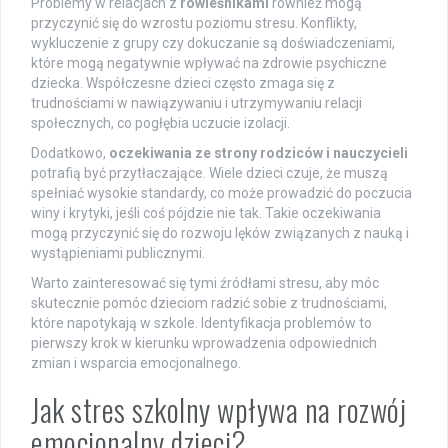
Problemy w relacjach z
rówieśnikami
również mogą
przyczynić się do wzrostu poziomu stresu. Konflikty,
wykluczenie z grupy czy dokuczanie są doświadczeniami,
które mogą negatywnie wpływać na zdrowie psychiczne
dziecka. Współczesne dzieci często zmaga się z
trudnościami w nawiązywaniu i utrzymywaniu relacji
społecznych, co pogłębia uczucie izolacji.
Dodatkowo,
oczekiwania ze strony rodziców i nauczycieli
potrafią być przytłaczające. Wiele dzieci czuje, że muszą
spełniać wysokie standardy, co może prowadzić do poczucia
winy i krytyki, jeśli coś pójdzie nie tak. Takie oczekiwania
mogą przyczynić się do rozwoju lęków związanych z nauką i
wystąpieniami publicznymi.
Warto zainteresować się tymi źródłami stresu, aby móc
skutecznie pomóc dzieciom radzić sobie z trudnościami,
które napotykają w szkole. Identyfikacja problemów to
pierwszy krok w kierunku wprowadzenia odpowiednich
zmian i wsparcia emocjonalnego.
Jak stres szkolny wpływa na rozwój
emocjonalny dzieci?