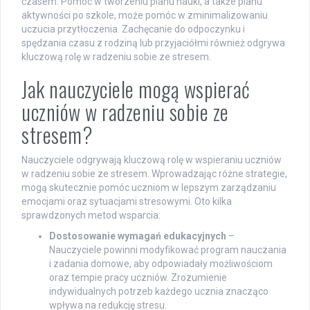
czasem. Pomoc w tworzeniu planu nauki, a także planu
aktywności po szkole, może pomóc w zminimalizowaniu
uczucia przytłoczenia. Zachęcanie do odpoczynku i
spędzania czasu z rodziną lub przyjaciółmi również odgrywa
kluczową rolę w radzeniu sobie ze stresem.
Jak nauczyciele mogą wspierać
uczniów w radzeniu sobie ze
stresem?
Nauczyciele odgrywają kluczową rolę w wspieraniu uczniów
w radzeniu sobie ze stresem. Wprowadzając różne strategie,
mogą skutecznie pomóc uczniom w lepszym zarządzaniu
emocjami oraz sytuacjami stresowymi. Oto kilka
sprawdzonych metod wsparcia:
Dostosowanie wymagań edukacyjnych
–
Nauczyciele powinni modyfikować program nauczania
i zadania domowe, aby odpowiadały możliwościom
oraz tempie pracy uczniów. Zrozumienie
indywidualnych potrzeb każdego ucznia znacząco
wpływa na redukcję stresu.