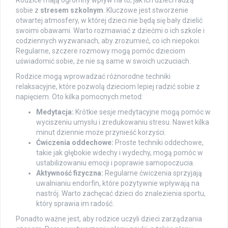
Rodzice mają ogromny wpływ na to, jak ich dzieci radzą
sobie z
stresem szkolnym
. Kluczowe jest stworzenie
otwartej atmosfery, w której dzieci nie będą się bały dzielić
swoimi obawami. Warto rozmawiać z dziećmi o ich szkole i
codziennych wyzwaniach, aby zrozumieć, co ich niepokoi.
Regularne, szczere rozmowy mogą pomóc dzieciom
uświadomić sobie, że nie są same w swoich uczuciach.
Rodzice mogą wprowadzać różnorodne techniki
relaksacyjne, które pozwolą dzieciom lepiej radzić sobie z
napięciem. Oto kilka pomocnych metod:
Medytacja:
Krótkie sesje medytacyjne mogą pomóc w
wyciszeniu umysłu i zredukowaniu stresu. Nawet kilka
minut dziennie może przynieść korzyści.
Ćwiczenia oddechowe:
Proste techniki oddechowe,
takie jak głębokie wdechy i wydechy, mogą pomóc w
ustabilizowaniu emocji i poprawie samopoczucia.
Aktywność fizyczna:
Regularne ćwiczenia sprzyjają
uwalnianiu endorfin, które pozytywnie wpływają na
nastrój. Warto zachęcać dzieci do znalezienia sportu,
który sprawia im radość.
Ponadto ważne jest, aby rodzice uczyli dzieci zarządzania