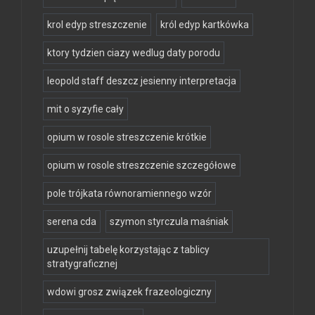
krol edyp streszczenie
król edyp kartkówka
ktory tydzien ciazy wedlug daty porodu
leopold staff deszcz jesienny interpretacja
mit o syzyfie cały
opium w rosole streszczenie krótkie
opium w rosole streszczenie szczegółowe
pole trójkata równoramiennego wzór
serena cda
szymon styrczula maśniak
uzupełnij tabelę korzystając z tablicy
stratygraficznej
wdowi grosz związek frazeologiczny