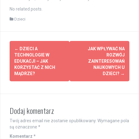
No related posts.
Dzieci
Post
←
DZIECI A
JAK WPŁYWAĆ NA
navigation
TECHNOLOGIE W
ROZWÓJ
EDUKACJI – JAK
ZAINTERESOWAŃ
KORZYSTAĆ Z NICH
NAUKOWYCH U
MĄDRZE?
DZIECI?
→
Dodaj komentarz
Twój adres email nie zostanie opublikowany.
Wymagane pola
są oznaczone
*
Komentarz
*