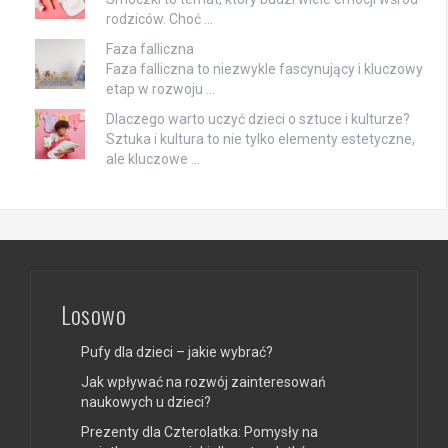
rodziców. Choć …
Faza falliczna
Faza falliczna to niezwykle fascynujący i kluczowy
etap w rozwoju …
Dlaczego warto uczyć dzieci o sztuce i kulturze?
Sztuka i kultura to nie tylko elementy estetyczne,
ale kluczowe …
Losowo
Pufy dla dzieci – jakie wybrać?
Jak wpływać na rozwój zainteresowań
naukowych u dzieci?
Prezenty dla Czterolatka: Pomysły na