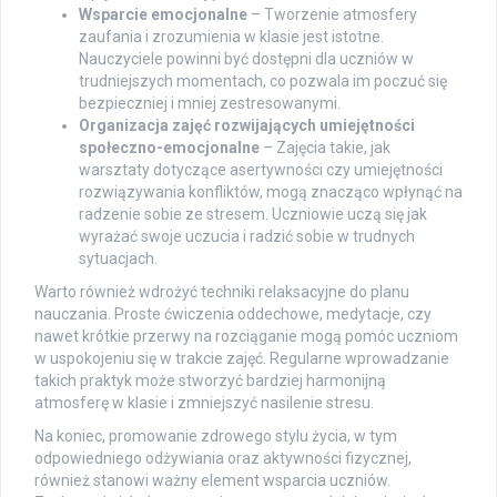
Wsparcie emocjonalne
– Tworzenie atmosfery
zaufania i zrozumienia w klasie jest istotne.
Nauczyciele powinni być dostępni dla uczniów w
trudniejszych momentach, co pozwala im poczuć się
bezpieczniej i mniej zestresowanymi.
Organizacja zajęć rozwijających umiejętności
społeczno-emocjonalne
– Zajęcia takie, jak
warsztaty dotyczące asertywności czy umiejętności
rozwiązywania konfliktów, mogą znacząco wpłynąć na
radzenie sobie ze stresem. Uczniowie uczą się jak
wyrażać swoje uczucia i radzić sobie w trudnych
sytuacjach.
Warto również wdrożyć techniki relaksacyjne do planu
nauczania. Proste ćwiczenia oddechowe, medytacje, czy
nawet krótkie przerwy na rozciąganie mogą pomóc uczniom
w uspokojeniu się w trakcie zajęć. Regularne wprowadzanie
takich praktyk może stworzyć bardziej harmonijną
atmosferę w klasie i zmniejszyć nasilenie stresu.
Na koniec, promowanie zdrowego stylu życia, w tym
odpowiedniego odżywiania oraz aktywności fizycznej,
również stanowi ważny element wsparcia uczniów.