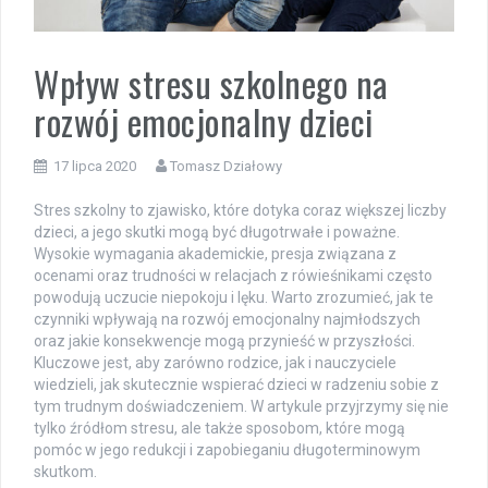
Wpływ stresu szkolnego na
rozwój emocjonalny dzieci
17 lipca 2020
Tomasz Działowy
Stres szkolny to zjawisko, które dotyka coraz większej liczby
dzieci, a jego skutki mogą być długotrwałe i poważne.
Wysokie wymagania akademickie, presja związana z
ocenami oraz trudności w relacjach z rówieśnikami często
powodują uczucie niepokoju i lęku. Warto zrozumieć, jak te
czynniki wpływają na rozwój emocjonalny najmłodszych
oraz jakie konsekwencje mogą przynieść w przyszłości.
Kluczowe jest, aby zarówno rodzice, jak i nauczyciele
wiedzieli, jak skutecznie wspierać dzieci w radzeniu sobie z
tym trudnym doświadczeniem. W artykule przyjrzymy się nie
tylko źródłom stresu, ale także sposobom, które mogą
pomóc w jego redukcji i zapobieganiu długoterminowym
skutkom.