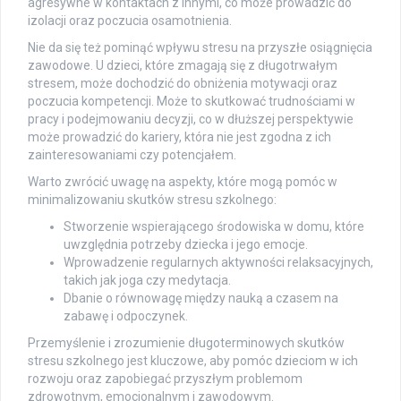
agresywne w kontaktach z innymi, co może prowadzić do
izolacji oraz poczucia osamotnienia.
Nie da się też pominąć wpływu stresu na przyszłe osiągnięcia
zawodowe. U dzieci, które zmagają się z długotrwałym
stresem, może dochodzić do obniżenia motywacji oraz
poczucia kompetencji. Może to skutkować trudnościami w
pracy i podejmowaniu decyzji, co w dłuższej perspektywie
może prowadzić do kariery, która nie jest zgodna z ich
zainteresowaniami czy potencjałem.
Warto zwrócić uwagę na aspekty, które mogą pomóc w
minimalizowaniu skutków stresu szkolnego:
Stworzenie wspierającego środowiska w domu, które
uwzględnia potrzeby dziecka i jego emocje.
Wprowadzenie regularnych aktywności relaksacyjnych,
takich jak joga czy medytacja.
Dbanie o równowagę między nauką a czasem na
zabawę i odpoczynek.
Przemyślenie i zrozumienie długoterminowych skutków
stresu szkolnego jest kluczowe, aby pomóc dzieciom w ich
rozwoju oraz zapobiegać przyszłym problemom
zdrowotnym, emocjonalnym i zawodowym.