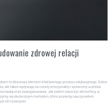
dowanie zdrowej relacji
eckiem to kluczowy element efektywnego procesu edukacyjnego. Dobre
ału, ale także wpływają na rozwój emocjonalny i społeczny uczniów.
i na naukę oraz zaangażowania. Jak zatem stworzyć atmosferę, w
zyjrzymy się skutecznym metodom, które pozwolą nauczycielom
ce ich rozwojowi.