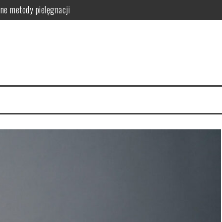
ne metody pielęgnacji
orzyści dla skóry i włosów
latków? Podstawowe zasady
równowagi organizmu
owanie i przepisy DIY
zyn – smukłe nogi w 4 tygodnie