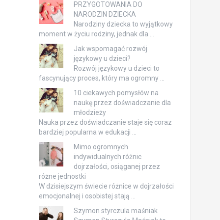
PRZYGOTOWANIA DO
NARODZIN DZIECKA
Narodziny dziecka to wyjątkowy
moment w życiu rodziny, jednak dla …
Jak wspomagać rozwój
językowy u dzieci?
Rozwój językowy u dzieci to
fascynujący proces, który ma ogromny …
10 ciekawych pomysłów na
naukę przez doświadczanie dla
młodzieży
Nauka przez doświadczanie staje się coraz
bardziej popularna w edukacji …
Mimo ogromnych
indywidualnych różnic
dojrzałości, osiąganej przez
różne jednostki
W dzisiejszym świecie różnice w dojrzałości
emocjonalnej i osobistej stają …
Szymon styrczula maśniak