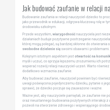
Jak budować zaufanie w relacji n
Budowanie zaufania w relacji nauczyciel-dziecko to pro
jako przewodnik w edukacji, odgrywa kluczową rolę w ty
środowisku szkolnym.
Przede wszystkim,
wiarygodność
nauczyciela jest niez
działaniach buduje pozytywne postrzeganie nauczyciela w
której mogą polegać, są bardziej skłonne do otwierania 
swobodne dzielenie się
swoimi obawami i problemami.
Kolejnym istotnym aspektem jest
otwartość na komuni
myśli i uczuć, co sprzyja lepszemu zrozumieniu ich pot
wspierać rozwój relacji nauczyciel-uczeń. Warto również 
dodatkowo wzmacnia zaufanie.
Aby budować zaufanie, nauczyciel powinien być równie
uwagi poświęcona pojedynczemu dziecku, pytanie o jego
sprawić, że dziecko poczuje się zauważone i ważne.
Ważne jest, aby nauczyciele pamiętali, że zaufanie nie p
oraz nieustannego budowania pozytywnych interakcji z 
pozwoli na stworzenie zdrowego i wspierającego środo