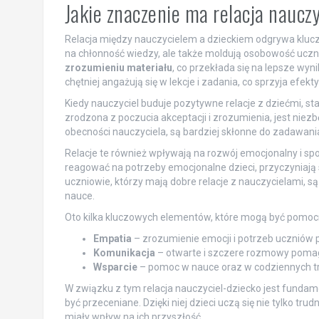
Jakie znaczenie ma relacja naucz
Relacja między nauczycielem a dzieckiem odgrywa klucz
na chłonność wiedzy, ale także moldują osobowość uczni
zrozumieniu materiału
, co przekłada się na lepsze wyn
chętniej angażują się w lekcje i zadania, co sprzyja efek
Kiedy nauczyciel buduje pozytywne relacje z dziećmi, staj
zrodzona z poczucia akceptacji i zrozumienia, jest niezb
obecności nauczyciela, są bardziej skłonne do zadawania
Relacje te również wpływają na rozwój emocjonalny i spo
reagować na potrzeby emocjonalne dzieci, przyczyniają 
uczniowie, którzy mają dobre relacje z nauczycielami, s
nauce.
Oto kilka kluczowych elementów, które mogą być pomocn
Empatia
– zrozumienie emocji i potrzeb uczniów p
Komunikacja
– otwarte i szczere rozmowy pomag
Wsparcie
– pomoc w nauce oraz w codziennych tr
W związku z tym relacja nauczyciel-dziecko jest fundame
być przeceniane. Dzięki niej dzieci uczą się nie tylko tr
miały wpływ na ich przyszłość.