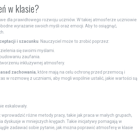
eń w klasie?
owe dla prawidłowego rozwoju uczniów. W takiej atmosferze uczniowie
bodne wyrażanie swoich myśli oraz emocji. Aby to osiągnąć,
ch.
ceptacji i szacunku
. Nauczyciel może to zrobić poprzez:
ielenia się swoimi myślami.
budowaniu zaufania.
 tworzeniu inkluzywnej atmosfery.
zasad zachowania
, które mają na celu ochronę przed przemocą i
s w rozmowę z uczniami, aby mogli wspólnie ustalić, jakie wartości są
ie eskalowały.
ż wprowadzić różne metody pracy, takie jak praca w małych grupach,
a dyskusje w mniejszych kręgach. Takie inicjatywy pomagają w
by ciągle zadawać sobie pytanie, jak można poprawić atmosferę w klasie