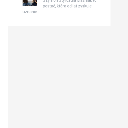
Szymon Styrczula Maśniak to
postać, która od lat zyskuje
uznanie …