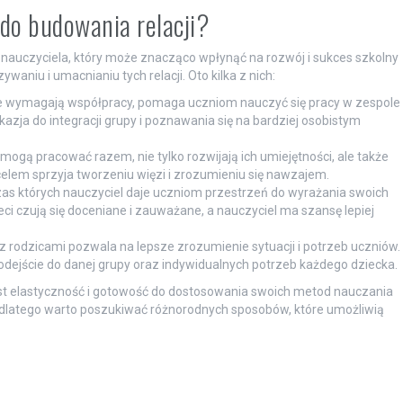
do budowania relacji?
 nauczyciela, który może znacząco wpłynąć na rozwój i sukces szkolny
waniu i umacnianiu tych relacji. Oto kilka z nich:
e wymagają współpracy, pomaga uczniom nauczyć się pracy w zespole
azja do integracji grupy i poznawania się na bardziej osobistym
 mogą pracować razem, nie tylko rozwijają ich umiejętności, ale także
celem sprzyja tworzeniu więzi i zrozumieniu się nawzajem.
zas których nauczyciel daje uczniom przestrzeń do wyrażania swoich
eci czują się doceniane i zauważane, a nauczyciel ma szansę lepiej
 rodzicami pozwala na lepsze zrozumienie sytuacji i potrzeb uczniów.
dejście do danej grupy oraz indywidualnych potrzeb każdego dziecka.
st elastyczność i gotowość do dostosowania swoich metod nauczania
y, dlatego warto poszukiwać różnorodnych sposobów, które umożliwią