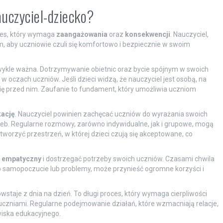
auczyciel-dziecko?
ces, który wymaga
zaangażowania
oraz
konsekwencji
. Nauczyciel,
m, aby uczniowie czuli się komfortowo i bezpiecznie w swoim
wykle ważna. Dotrzymywanie obietnic oraz bycie spójnym w swoich
 oczach uczniów. Jeśli dzieci widzą, że nauczyciel jest osobą, na
się przed nim. Zaufanie to fundament, który umożliwia uczniom
kację
. Nauczyciel powinien zachęcać uczniów do wyrażania swoich
rzeb. Regularne rozmowy, zarówno indywidualne, jak i grupowe, mogą
tworzyć przestrzeń, w której dzieci czują się akceptowane, co
ż
empatyczny
i dostrzegać potrzeby swoich uczniów. Czasami chwila
 samopoczucie lub problemy, może przynieść ogromne korzyści i
owstaje z dnia na dzień. To długi proces, który wymaga cierpliwości
uczniami. Regularne podejmowanie działań, które wzmacniają relacje,
wiska edukacyjnego.