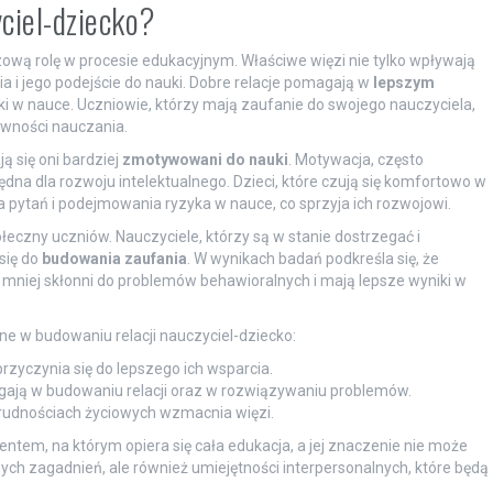
yciel-dziecko?
ową rolę w procesie edukacyjnym. Właściwe więzi nie tylko wpływają
a i jego podejście do nauki. Dobre relacje pomagają w
lepszym
iki w nauce. Uczniowie, którzy mają zaufanie do swojego nauczyciela,
tywności nauczania.
ą się oni bardziej
zmotywowani do nauki
. Motywacja, często
ędna dla rozwoju intelektualnego. Dzieci, które czują się komfortowo w
 pytań i podejmowania ryzyka w nauce, co sprzyja ich rozwojowi.
łeczny uczniów. Nauczyciele, którzy są w stanie dostrzegać i
się do
budowania zaufania
. W wynikach badań podkreśla się, że
ą mniej skłonni do problemów behawioralnych i mają lepsze wyniki w
e w budowaniu relacji nauczyciel-dziecko:
rzyczynia się do lepszego ich wsparcia.
ają w budowaniu relacji oraz w rozwiązywaniu problemów.
udnościach życiowych wzmacnia więzi.
ntem, na którym opiera się cała edukacja, a jej znaczenie nie może
udnych zagadnień, ale również umiejętności interpersonalnych, które będą