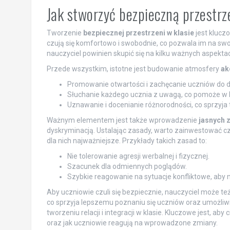
Jak stworzyć bezpieczną przestrz
Tworzenie
bezpiecznej przestrzeni w klasie
jest klucz
czują się komfortowo i swobodnie, co pozwala im na swo
nauczyciel powinien skupić się na kilku ważnych aspekta
Przede wszystkim, istotne jest budowanie atmosfery
ak
Promowanie otwartości i zachęcanie uczniów do dz
Słuchanie każdego ucznia z uwagą, co pomoże w 
Uznawanie i docenianie różnorodności, co sprzyja
Ważnym elementem jest także wprowadzenie
jasnych 
dyskryminacją. Ustalając zasady, warto zainwestować cza
dla nich najważniejsze. Przykłady takich zasad to:
Nie tolerowanie agresji werbalnej i fizycznej.
Szacunek dla odmiennych poglądów.
Szybkie reagowanie na sytuacje konfliktowe, aby n
Aby uczniowie czuli się bezpiecznie, nauczyciel może te
co sprzyja lepszemu poznaniu się uczniów oraz umożliwi
tworzeniu relacji i integracji w klasie. Kluczowe jest, a
oraz jak uczniowie reagują na wprowadzone zmiany.