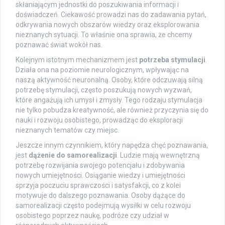
skłaniającym jednostki do poszukiwania informacji i
doświadczeń. Ciekawość prowadzi nas do zadawania pytań,
odkrywania nowych obszarów wiedzy oraz eksplorowania
nieznanych sytuacji. To właśnie ona sprawia, że chcemy
poznawać świat wokół nas.
Kolejnym istotnym mechanizmem jest
potrzeba stymulacji
.
Działa ona na poziomie neurologicznym, wpływając na
naszą aktywność neuronalną. Osoby, które odczuwają silną
potrzebę stymulacji, często poszukują nowych wyzwań,
które angażują ich umysł i zmysły. Tego rodzaju stymulacja
nie tylko pobudza kreatywność, ale również przyczynia się do
nauki i rozwoju osobistego, prowadząc do eksploracji
nieznanych tematów czy miejsc.
Jeszcze innym czynnikiem, który napędza chęć poznawania,
jest
dążenie do samorealizacji
. Ludzie mają wewnętrzną
potrzebę rozwijania swojego potencjału i zdobywania
nowych umiejętności. Osiąganie wiedzy i umiejętności
sprzyja poczuciu sprawczości i satysfakcji, co z kolei
motywuje do dalszego poznawania. Osoby dążące do
samorealizacji często podejmują wysiłki w celu rozwoju
osobistego poprzez naukę, podróże czy udział w