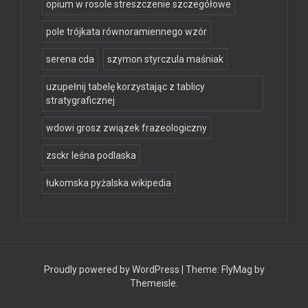
opium w rosole streszczenie szczegółowe
pole trójkata równoramiennego wzór
serena cda
szymon styrczula maśniak
uzupełnij tabelę korzystając z tablicy
stratygraficznej
wdowi grosz związek frazeologiczny
zsckr leśna podlaska
łukomska pyżalska wikipedia
Proudly powered by WordPress
|
Theme:
FlyMag
by
Themeisle.