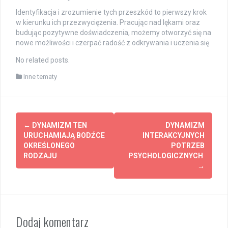
Identyfikacja i zrozumienie tych przeszkód to pierwszy krok
w kierunku ich przezwyciężenia. Pracując nad lękami oraz
budując pozytywne doświadczenia, możemy otworzyć się na
nowe możliwości i czerpać radość z odkrywania i uczenia się.
No related posts.
Inne tematy
Post
←
DYNAMIZM TEN
DYNAMIZM
navigation
URUCHAMIAJĄ BODŹCE
INTERAKCYJNYCH
OKREŚLONEGO
POTRZEB
RODZAJU
PSYCHOLOGICZNYCH
→
Dodaj komentarz