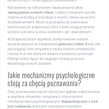
dynamicznych i zmieniających się warunkach.
Nastawienie na odkrywanie i naukę wspiera także
nawiązywanie nowych relacji
. Ludzie o otwartym umyśle
chętniej wchodzą w interakcje z innymi i dzielą się swoimi
doświadczeniami. Może to prowadzić do zawierania
wartościowych znajomości, które z kolei mogą przynieść
korzyści zarówno w życiu osobistym, jak i zawodowym.
W terapeutycznym aspekcie, podejmowanie nowych
wyzwań wpływa na zwiększenie
pewności siebie
. Kiedy uda
się osiągnąć cele związane z nauką nowych umiejętności,
rozwija to w nas wiarę we własne możliwości i potencjał.
Dlatego warto dążyć do ciągłego rozwoju poprzez
eksplorację nowych dziedzin.
Jakie mechanizmy psychologiczne
stoją za chęcią poznawania?
Chęć poznawania nowych rzeczy jest głęboko zakorzeniona
w psychice człowieka i związana z różnorodnymi
mechanizmami psychologicznymi.
Najważniejszym z nich
jest ciekawość
, która jest naturalnym impulsem