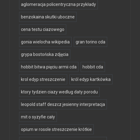
aglomeracja policentryczna przykłady
benzokaina skutki uboczne
cena testu ciazowego
gonia wielocha wikipedia
gran torino cda
grypa bostońska zdjęcia
hobbit bitwa pięciu armii cda
hobbit cda
krol edyp streszczenie
król edyp kartkówka
ktory tydzien ciazy wedlug daty porodu
leopold staff deszcz jesienny interpretacja
mit o syzyfie cały
opium w rosole streszczenie krótkie