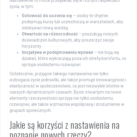
Nastawienie to może przejawiać się w różnych aspektach
życia, w tym:
Gotowość do uczenia się
– osoby te chętnie
podejmują kursy lub uczestniczą w warsztatach, aby
zdobywać nową wiedzę.
Otwartość na różnorodność
– poszukują nowych
doświadczeń kulturowych, aby poszerzyć swoje
horyzonty.
Inicjatywa w podejmowaniu wyzwań
– nie boją się
działań, które wykraczają poza ich strefę komfortu, co
sprzyja osobistemu rozwojowi.
Ostatecznie, przyjęcie takiego nastawienia nie tylko
wzbogaca życie jednostki, ale także promuje innowacyjność i
elastyczność w społeczeństwie, co jest niezwykle istotne w
naszych dynamicznych czasach. Bycie otwartym na nowe
elementy rzeczywistości sprzyja nie tylko osobistemu
rozwojowi, ale także wzmacnia współpracę i zrozumienie w
grupach społecznych.
Jakie są korzyści z nastawienia na
poznanie nowych rzeczy?