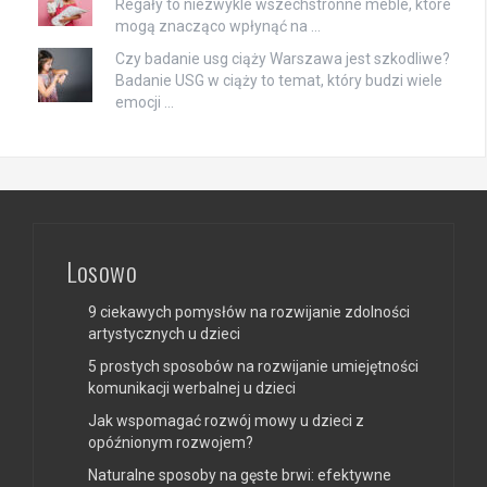
Regały to niezwykle wszechstronne meble, które
mogą znacząco wpłynąć na …
Czy badanie usg ciąży Warszawa jest szkodliwe?
Badanie USG w ciąży to temat, który budzi wiele
emocji …
Losowo
9 ciekawych pomysłów na rozwijanie zdolności
artystycznych u dzieci
5 prostych sposobów na rozwijanie umiejętności
komunikacji werbalnej u dzieci
Jak wspomagać rozwój mowy u dzieci z
opóźnionym rozwojem?
Naturalne sposoby na gęste brwi: efektywne