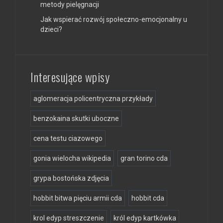
metody pielęgnacji
Jak wspierać rozwój społeczno-emocjonalny u
dzieci?
Interesujące wpisy
aglomeracja policentryczna przykłady
benzokaina skutki uboczne
cena testu ciazowego
gonia wielocha wikipedia
gran torino cda
grypa bostońska zdjęcia
hobbit bitwa pięciu armii cda
hobbit cda
krol edyp streszczenie
król edyp kartkówka