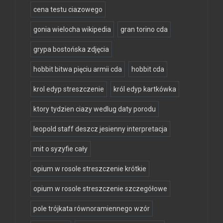
cena testu ciazowego
gonia wielocha wikipedia
gran torino cda
grypa bostońska zdjęcia
hobbit bitwa pięciu armii cda
hobbit cda
krol edyp streszczenie
król edyp kartkówka
ktory tydzien ciazy wedlug daty porodu
leopold staff deszcz jesienny interpretacja
mit o syzyfie cały
opium w rosole streszczenie krótkie
opium w rosole streszczenie szczegółowe
pole trójkata równoramiennego wzór