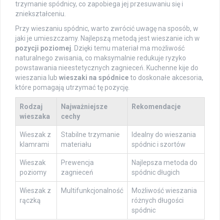
trzymanie spódnicy, co zapobiega jej przesuwaniu się i
zniekształceniu.
Przy wieszaniu spódnic, warto zwrócić uwagę na sposób, w
jaki je umieszczamy. Najlepszą metodą jest wieszanie ich w
pozycji poziomej
. Dzięki temu materiał ma możliwość
naturalnego zwisania, co maksymalnie redukuje ryzyko
powstawania nieestetycznych zagnieceń. Kuchenne kije do
wieszania lub
wieszaki na spódnice
to doskonałe akcesoria,
które pomagają utrzymać tę pozycję.
Rodzaj
Najważniejsze
Rekomendacje
wieszaka
cechy
Wieszak z
Stabilne trzymanie
Idealny do wieszania
klamrami
materiału
spódnic i szortów
Wieszak
Prewencja
Najlepsza metoda do
poziomy
zagnieceń
spódnic długich
Wieszak z
Multifunkcjonalność
Możliwość wieszania
rączką
różnych długości
spódnic