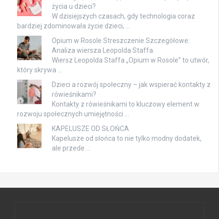
życia u dzieci?
W dzisiejszych czasach, gdy technologia coraz
bardziej zdominowała życie dzieci, …
Opium w Rosole Streszczenie Szczegółowe:
Analiza wiersza Leopolda Staffa.
Wiersz Leopolda Staffa „Opium w Rosole” to utwór,
który skrywa …
Dzieci a rozwój społeczny – jak wspierać kontakty z
rówieśnikami?
Kontakty z rówieśnikami to kluczowy element w
rozwoju społecznych umiejętności …
KAPELUSZE OD SŁOŃCA
Kapelusze od słońca to nie tylko modny dodatek,
ale przede …