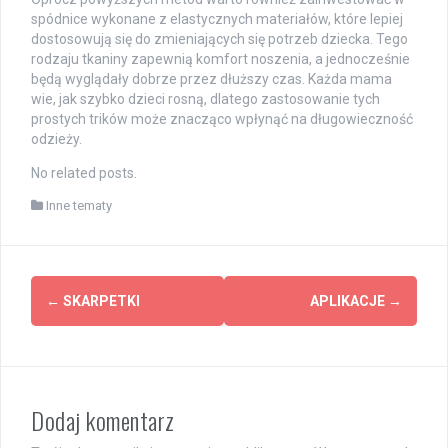
spódnice wykonane z elastycznych materiałów, które lepiej
dostosowują się do zmieniających się potrzeb dziecka. Tego
rodzaju tkaniny zapewnią komfort noszenia, a jednocześnie
będą wyglądały dobrze przez dłuższy czas. Każda mama
wie, jak szybko dzieci rosną, dlatego zastosowanie tych
prostych trików może znacząco wpłynąć na długowieczność
odzieży.
No related posts.
Inne tematy
Post
←
SKARPETKI
APLIKACJE
→
navigation
Dodaj komentarz