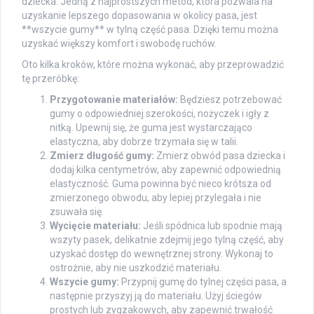
dziecka. Jedną z najprostszych metod, która pozwala na
uzyskanie lepszego dopasowania w okolicy pasa, jest
**wszycie gumy** w tylną część pasa. Dzięki temu można
uzyskać większy komfort i swobodę ruchów.
Oto kilka kroków, które można wykonać, aby przeprowadzić
tę przeróbkę:
Przygotowanie materiałów:
Będziesz potrzebować
gumy o odpowiedniej szerokości, nożyczek i igły z
nitką. Upewnij się, że guma jest wystarczająco
elastyczna, aby dobrze trzymała się w talii.
Zmierz długość gumy:
Zmierz obwód pasa dziecka i
dodaj kilka centymetrów, aby zapewnić odpowiednią
elastyczność. Guma powinna być nieco krótsza od
zmierzonego obwodu, aby lepiej przylegała i nie
zsuwała się.
Wycięcie materiału:
Jeśli spódnica lub spodnie mają
wszyty pasek, delikatnie zdejmij jego tylną część, aby
uzyskać dostęp do wewnętrznej strony. Wykonaj to
ostrożnie, aby nie uszkodzić materiału.
Wszycie gumy:
Przypnij gumę do tylnej części pasa, a
następnie przyszyj ją do materiału. Użyj ściegów
prostych lub zygzakowych, aby zapewnić trwałość