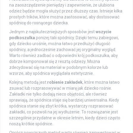
na zaoszczędzenie pieniędzy i zapewnienie, że ulubiona
odzież będzie mogła służyć przez dłuższy czas. Istnieje kilka
prostych trików, które można zastosować, aby dostosować
spódnicę do rosnącego dziecka.
Jednym z najskuteczniejszych sposobów jest
wszycie
podkoszulka
poniżej talii spódnicy. Dzięki temu zabiegowi,
gdy dziecko urośnie, można łatwo przedłużyć długość
spódnicy, a jednocześnie zachować jej oryginalny wygląd.
Warto również zadbać o odpowiedni krój podkoszulka, aby
dobrze komponował się z resztą odzieży. Można
zdecydować się na materiał w podobnym kolorze lub
wzorze, aby spódnica wyglądała estetycznie.
Kolejną metodą jest
robienie zakładek
, które można łatwo
zsuwać lub rozprasowywać w miarę jak dziecko rośnie.
Zakładki nie tylko dodają nieco objętości, ale również
sprawiają, że spódnica staje się bardziej uniwersalna. Kiedy
spódnica stanie się zbyt krótka, wystarczy rozprasować
zakładki, co pozwoli na jej wydłużenie. To rozwiązanie jest
szczególnie przydatne w okresie letnim, kiedy dzieci często
noszą krótkie spódnice.
Oprócz powyższych metod warto również zainwestować w