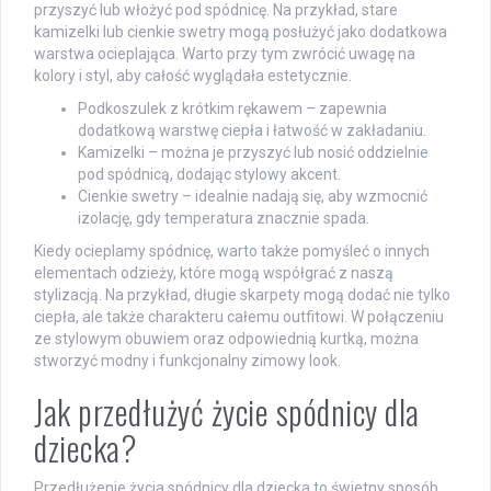
przyszyć lub włożyć pod spódnicę. Na przykład, stare
kamizelki lub cienkie swetry mogą posłużyć jako dodatkowa
warstwa ocieplająca. Warto przy tym zwrócić uwagę na
kolory i styl, aby całość wyglądała estetycznie.
Podkoszulek z krótkim rękawem – zapewnia
dodatkową warstwę ciepła i łatwość w zakładaniu.
Kamizelki – można je przyszyć lub nosić oddzielnie
pod spódnicą, dodając stylowy akcent.
Cienkie swetry – idealnie nadają się, aby wzmocnić
izolację, gdy temperatura znacznie spada.
Kiedy ocieplamy spódnicę, warto także pomyśleć o innych
elementach odzieży, które mogą współgrać z naszą
stylizacją. Na przykład, długie skarpety mogą dodać nie tylko
ciepła, ale także charakteru całemu outfitowi. W połączeniu
ze stylowym obuwiem oraz odpowiednią kurtką, można
stworzyć modny i funkcjonalny zimowy look.
Jak przedłużyć życie spódnicy dla
dziecka?
Przedłużenie życia spódnicy dla dziecka to świetny sposób