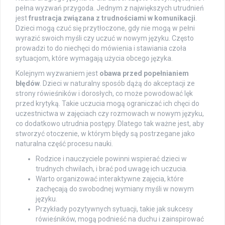
pełna wyzwań przygoda. Jednym z największych utrudnień
jest
frustracja związana z trudnościami w komunikacji
.
Dzieci mogą czuć się przytłoczone, gdy nie mogą w pełni
wyrazić swoich myśli czy uczuć w nowym języku. Często
prowadzi to do niechęci do mówienia i stawiania czoła
sytuacjom, które wymagają użycia obcego języka.
Kolejnym wyzwaniem jest
obawa przed popełnianiem
błędów
. Dzieci w naturalny sposób dążą do akceptacji ze
strony rówieśników i dorosłych, co może powodować lęk
przed krytyką. Takie uczucia mogą ograniczać ich chęci do
uczestnictwa w zajęciach czy rozmowach w nowym języku,
co dodatkowo utrudnia postępy. Dlatego tak ważne jest, aby
stworzyć otoczenie, w którym błędy są postrzegane jako
naturalna część procesu nauki.
Rodzice i nauczyciele powinni wspierać dzieci w
trudnych chwilach, i brać pod uwagę ich uczucia.
Warto organizować interaktywne zajęcia, które
zachęcają do swobodnej wymiany myśli w nowym
języku.
Przykłady pozytywnych sytuacji, takie jak sukcesy
rówieśników, mogą podnieść na duchu i zainspirować