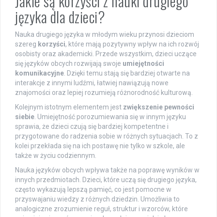
Jakie są korzyści z nauki drugiego
języka dla dzieci?
Nauka drugiego języka w młodym wieku przynosi dzieciom
szereg
korzyści
, które mają pozytywny wpływ na ich rozwój
osobisty oraz akademicki. Przede wszystkim, dzieci uczące
się języków obcych rozwijają swoje
umiejętności
komunikacyjne
. Dzięki temu stają się bardziej otwarte na
interakcje z innymi ludźmi, łatwiej nawiązują nowe
znajomości oraz lepiej rozumieją różnorodność kulturową.
Kolejnym istotnym elementem jest
zwiększenie pewności
siebie
. Umiejętność porozumiewania się w innym języku
sprawia, że dzieci czują się bardziej kompetentne i
przygotowane do radzenia sobie w różnych sytuacjach. To z
kolei przekłada się na ich postawę nie tylko w szkole, ale
także w życiu codziennym.
Nauka języków obcych wpływa także na poprawę wyników w
innych przedmiotach. Dzieci, które uczą się drugiego języka,
często wykazują lepszą pamięć, co jest pomocne w
przyswajaniu wiedzy z różnych dziedzin. Umożliwia to
analogiczne zrozumienie reguł, struktur i wzorców, które