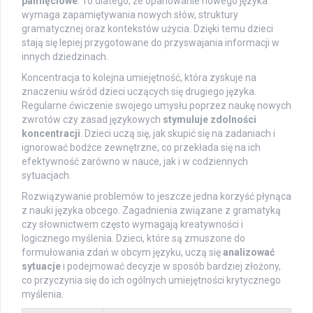
pamięciowe
. To dlatego, że opanowanie nowego języka
wymaga zapamiętywania nowych słów, struktury
gramatycznej oraz kontekstów użycia. Dzięki temu dzieci
stają się lepiej przygotowane do przyswajania informacji w
innych dziedzinach.
Koncentracja to kolejna umiejętność, która zyskuje na
znaczeniu wśród dzieci uczących się drugiego języka.
Regularne ćwiczenie swojego umysłu poprzez naukę nowych
zwrotów czy zasad językowych
stymuluje zdolności
koncentracji
. Dzieci uczą się, jak skupić się na zadaniach i
ignorować bodźce zewnętrzne, co przekłada się na ich
efektywność zarówno w nauce, jak i w codziennych
sytuacjach.
Rozwiązywanie problemów to jeszcze jedna korzyść płynąca
z nauki języka obcego. Zagadnienia związane z gramatyką
czy słownictwem często wymagają kreatywności i
logicznego myślenia. Dzieci, które są zmuszone do
formułowania zdań w obcym języku, uczą się
analizować
sytuacje
i podejmować decyzje w sposób bardziej złożony,
co przyczynia się do ich ogólnych umiejętności krytycznego
myślenia.