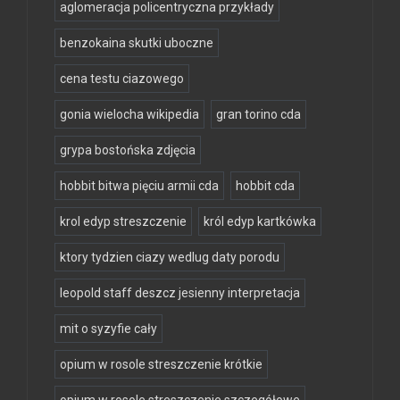
aglomeracja policentryczna przykłady
benzokaina skutki uboczne
cena testu ciazowego
gonia wielocha wikipedia
gran torino cda
grypa bostońska zdjęcia
hobbit bitwa pięciu armii cda
hobbit cda
krol edyp streszczenie
król edyp kartkówka
ktory tydzien ciazy wedlug daty porodu
leopold staff deszcz jesienny interpretacja
mit o syzyfie cały
opium w rosole streszczenie krótkie
opium w rosole streszczenie szczegółowe