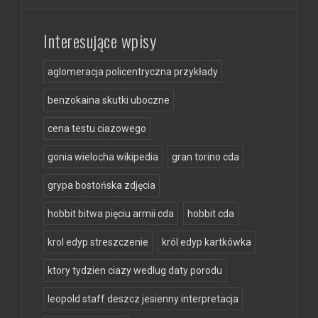
Interesujące wpisy
aglomeracja policentryczna przykłady
benzokaina skutki uboczne
cena testu ciazowego
gonia wielocha wikipedia
gran torino cda
grypa bostońska zdjęcia
hobbit bitwa pięciu armii cda
hobbit cda
krol edyp streszczenie
król edyp kartkówka
ktory tydzien ciazy wedlug daty porodu
leopold staff deszcz jesienny interpretacja