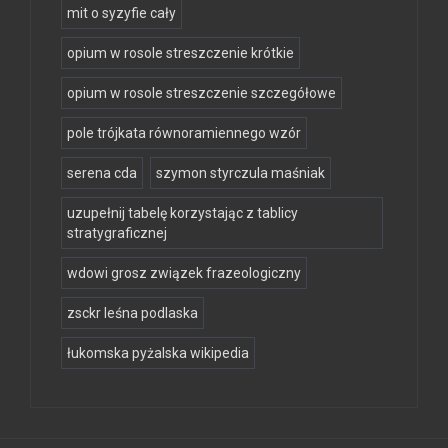
mit o syzyfie cały
opium w rosole streszczenie krótkie
opium w rosole streszczenie szczegółowe
pole trójkata równoramiennego wzór
serena cda
szymon styrczula maśniak
uzupełnij tabelę korzystając z tablicy
stratygraficznej
wdowi grosz związek frazeologiczny
zsckr leśna podlaska
łukomska pyżalska wikipedia