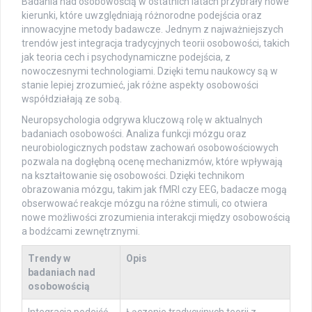
Badania nad osobowością w ostatnich latach przybrały nowe
kierunki, które uwzględniają różnorodne podejścia oraz
innowacyjne metody badawcze. Jednym z najważniejszych
trendów jest integracja tradycyjnych teorii osobowości, takich
jak teoria cech i psychodynamiczne podejścia, z
nowoczesnymi technologiami. Dzięki temu naukowcy są w
stanie lepiej zrozumieć, jak różne aspekty osobowości
współdziałają ze sobą.
Neuropsychologia odgrywa kluczową rolę w aktualnych
badaniach osobowości. Analiza funkcji mózgu oraz
neurobiologicznych podstaw zachowań osobowościowych
pozwala na dogłębną ocenę mechanizmów, które wpływają
na kształtowanie się osobowości. Dzięki technikom
obrazowania mózgu, takim jak fMRI czy EEG, badacze mogą
obserwować reakcje mózgu na różne stimuli, co otwiera
nowe możliwości zrozumienia interakcji między osobowością
a bodźcami zewnętrznymi.
Trendy w
Opis
badaniach nad
osobowością