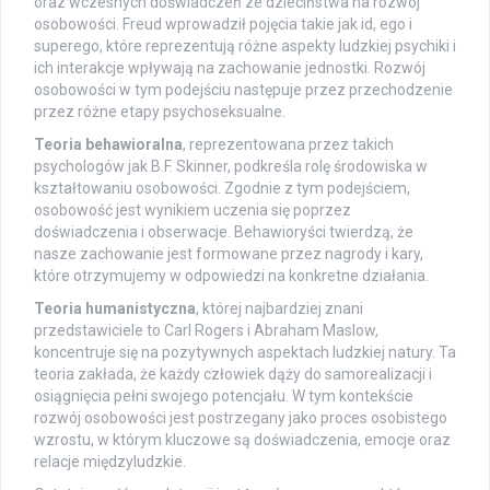
oraz wczesnych doświadczeń ze dzieciństwa na rozwój
osobowości. Freud wprowadził pojęcia takie jak id, ego i
superego, które reprezentują różne aspekty ludzkiej psychiki i
ich interakcje wpływają na zachowanie jednostki. Rozwój
osobowości w tym podejściu następuje przez przechodzenie
przez różne etapy psychoseksualne.
Teoria behawioralna
, reprezentowana przez takich
psychologów jak B.F. Skinner, podkreśla rolę środowiska w
kształtowaniu osobowości. Zgodnie z tym podejściem,
osobowość jest wynikiem uczenia się poprzez
doświadczenia i obserwacje. Behawioryści twierdzą, że
nasze zachowanie jest formowane przez nagrody i kary,
które otrzymujemy w odpowiedzi na konkretne działania.
Teoria humanistyczna
, której najbardziej znani
przedstawiciele to Carl Rogers i Abraham Maslow,
koncentruje się na pozytywnych aspektach ludzkiej natury. Ta
teoria zakłada, że każdy człowiek dąży do samorealizacji i
osiągnięcia pełni swojego potencjału. W tym kontekście
rozwój osobowości jest postrzegany jako proces osobistego
wzrostu, w którym kluczowe są doświadczenia, emocje oraz
relacje międzyludzkie.