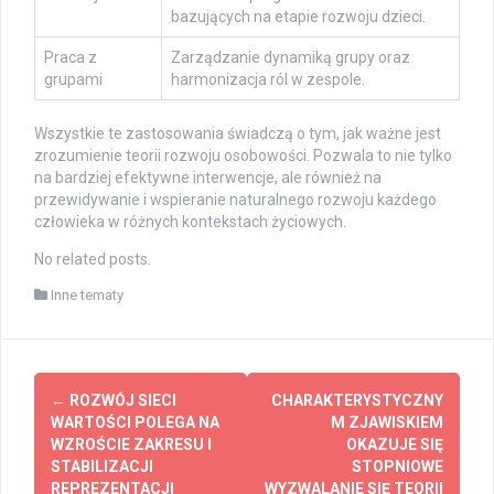
bazujących na etapie rozwoju dzieci.
Praca z
Zarządzanie dynamiką grupy oraz
grupami
harmonizacja ról w zespole.
Wszystkie te zastosowania świadczą o tym, jak ważne jest
zrozumienie teorii rozwoju osobowości. Pozwala to nie tylko
na bardziej efektywne interwencje, ale również na
przewidywanie i wspieranie naturalnego rozwoju każdego
człowieka w różnych kontekstach życiowych.
No related posts.
Inne tematy
Post
←
ROZWÓJ SIECI
CHARAKTERYSTYCZNY
navigation
WARTOŚCI POLEGA NA
M ZJAWISKIEM
WZROŚCIE ZAKRESU I
OKAZUJE SIĘ
STABILIZACJI
STOPNIOWE
REPREZENTACJI
WYZWALANIE SIĘ TEORII