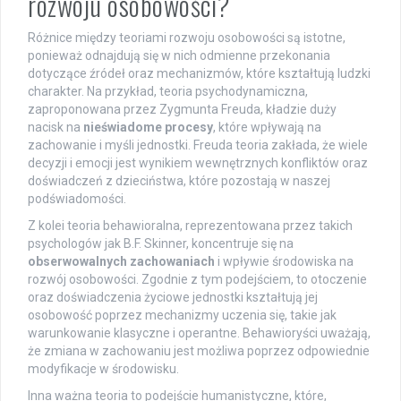
rozwoju osobowości?
Różnice między teoriami rozwoju osobowości są istotne,
ponieważ odnajdują się w nich odmienne przekonania
dotyczące źródeł oraz mechanizmów, które kształtują ludzki
charakter. Na przykład, teoria psychodynamiczna,
zaproponowana przez Zygmunta Freuda, kładzie duży
nacisk na
nieświadome procesy
, które wpływają na
zachowanie i myśli jednostki. Freuda teoria zakłada, że wiele
decyzji i emocji jest wynikiem wewnętrznych konfliktów oraz
doświadczeń z dzieciństwa, które pozostają w naszej
podświadomości.
Z kolei teoria behawioralna, reprezentowana przez takich
psychologów jak B.F. Skinner, koncentruje się na
obserwowalnych zachowaniach
i wpływie środowiska na
rozwój osobowości. Zgodnie z tym podejściem, to otoczenie
oraz doświadczenia życiowe jednostki kształtują jej
osobowość poprzez mechanizmy uczenia się, takie jak
warunkowanie klasyczne i operantne. Behawioryści uważają,
że zmiana w zachowaniu jest możliwa poprzez odpowiednie
modyfikacje w środowisku.
Inna ważna teoria to podejście humanistyczne, które,