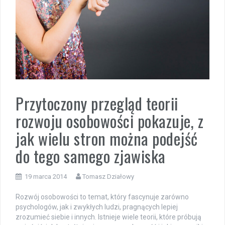
Przytoczony przegląd teorii
rozwoju osobowości pokazuje, z
jak wielu stron można podejść
do tego samego zjawiska
19 marca 2014
Tomasz Działowy
Rozwój osobowości to temat, który fascynuje zarówno
psychologów, jak i zwykłych ludzi, pragnących lepiej
zrozumieć siebie i innych. Istnieje wiele teorii, które próbują