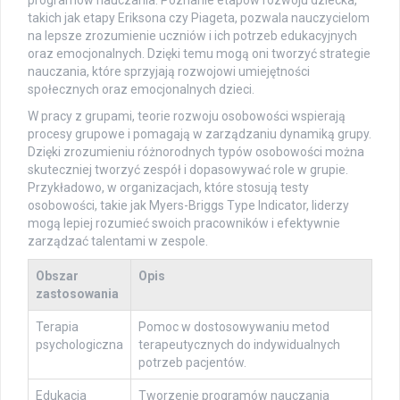
programów nauczania. Poznanie etapów rozwoju dziecka,
takich jak etapy Eriksona czy Piageta, pozwala nauczycielom
na lepsze zrozumienie uczniów i ich potrzeb edukacyjnych
oraz emocjonalnych. Dzięki temu mogą oni tworzyć strategie
nauczania, które sprzyjają rozwojowi umiejętności
społecznych oraz emocjonalnych dzieci.
W pracy z grupami, teorie rozwoju osobowości wspierają
procesy grupowe i pomagają w zarządzaniu dynamiką grupy.
Dzięki zrozumieniu różnorodnych typów osobowości można
skuteczniej tworzyć zespół i dopasowywać role w grupie.
Przykładowo, w organizacjach, które stosują testy
osobowości, takie jak Myers-Briggs Type Indicator, liderzy
mogą lepiej rozumieć swoich pracowników i efektywnie
zarządzać talentami w zespole.
Obszar
Opis
zastosowania
Terapia
Pomoc w dostosowywaniu metod
psychologiczna
terapeutycznych do indywidualnych
potrzeb pacjentów.
Edukacja
Tworzenie programów nauczania