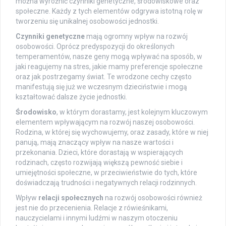
można wyróżnić czynniki genetyczne, środowiskowe oraz
społeczne. Każdy z tych elementów odgrywa istotną rolę w
tworzeniu się unikalnej osobowości jednostki.
Czynniki genetyczne
mają ogromny wpływ na rozwój
osobowości. Oprócz predyspozycji do określonych
temperamentów, nasze geny mogą wpływać na sposób, w
jaki reagujemy na stres, jakie mamy preferencje społeczne
oraz jak postrzegamy świat. Te wrodzone cechy często
manifestują się już we wczesnym dzieciństwie i mogą
kształtować dalsze życie jednostki.
Środowisko
, w którym dorastamy, jest kolejnym kluczowym
elementem wpływającym na rozwój naszej osobowości.
Rodzina, w której się wychowujemy, oraz zasady, które w niej
panują, mają znaczący wpływ na nasze wartości i
przekonania. Dzieci, które dorastają w wspierających
rodzinach, często rozwijają większą pewność siebie i
umiejętności społeczne, w przeciwieństwie do tych, które
doświadczają trudności i negatywnych relacji rodzinnych.
Wpływ
relacji społecznych
na rozwój osobowości również
jest nie do przecenienia. Relacje z rówieśnikami,
nauczycielami i innymi ludźmi w naszym otoczeniu