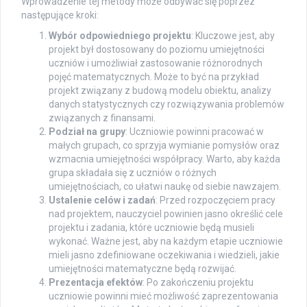
Wprowadzenie tej metody może odbywać się poprzez
następujące kroki:
Wybór odpowiedniego projektu
: Kluczowe jest, aby
projekt był dostosowany do poziomu umiejętności
uczniów i umożliwiał zastosowanie różnorodnych
pojęć matematycznych. Może to być na przykład
projekt związany z budową modelu obiektu, analizy
danych statystycznych czy rozwiązywania problemów
związanych z finansami.
Podział na grupy
: Uczniowie powinni pracować w
małych grupach, co sprzyja wymianie pomysłów oraz
wzmacnia umiejętności współpracy. Warto, aby każda
grupa składała się z uczniów o różnych
umiejętnościach, co ułatwi naukę od siebie nawzajem.
Ustalenie celów i zadań
: Przed rozpoczęciem pracy
nad projektem, nauczyciel powinien jasno określić cele
projektu i zadania, które uczniowie będą musieli
wykonać. Ważne jest, aby na każdym etapie uczniowie
mieli jasno zdefiniowane oczekiwania i wiedzieli, jakie
umiejętności matematyczne będą rozwijać.
Prezentacja efektów
: Po zakończeniu projektu
uczniowie powinni mieć możliwość zaprezentowania