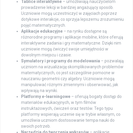
Tablice interaktywne
– umożliwiają nauczycielom
prowadzenie lekcji w bardziej angażujący sposób.
Uczniowie mogą uczestniczyć w zajęciach poprzez
dotykowe interakcje, co sprzyja lepszemu zrozumieniu
pojęć matematycznych.
Aplikacje edukacyjne
– na rynku dostępne są
różnorodne programy i aplikacje mobilne, które oferują
interaktywne zadania i gry matematyczne. Dzięki nim
uczniowie mogą ćwiczyć swoje umiejętności w
dowolnym miejscu i czasie.
Symulatory i programy do modelowania
– pozwalają
uczniom na wizualizację skomplikowanych problemów
matematycznych, co jest szczególnie pomocne w
nauczaniu geometrii czy algebry. Uczniowie mogą
manipulować różnymi zmiennymi i obserwować, jak
wpływają na wyniki.
Platformy e-learningowe
– oferują bogaty dostęp do
materiałów edukacyjnych, w tym filmów
instruktażowych, ćwiczeń oraz testów. Tego typu
platformy wspierają uczenie się w trybie własnym, co
umożliwia uczniom dostosowanie tempa nauki do
swoich potrzeb.
Narzędzia do tworzenia wykresów
– aplikacje