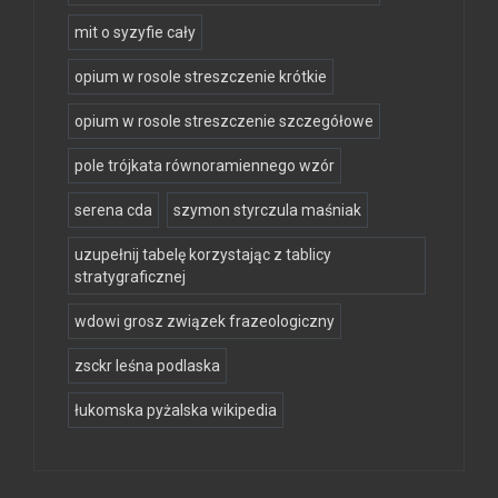
mit o syzyfie cały
opium w rosole streszczenie krótkie
opium w rosole streszczenie szczegółowe
pole trójkata równoramiennego wzór
serena cda
szymon styrczula maśniak
uzupełnij tabelę korzystając z tablicy
stratygraficznej
wdowi grosz związek frazeologiczny
zsckr leśna podlaska
łukomska pyżalska wikipedia