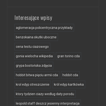
Interesujące wpisy
aglomeracja policentryczna przykłady
benzokaina skutki uboczne
cena testu ciazowego
gonia wielocha wikipedia
gran torino cda
grypa bostońska zdjęcia
hobbit bitwa pięciu armii cda
hobbit cda
krol edyp streszczenie
król edyp kartkówka
ktory tydzien ciazy wedlug daty porodu
leopold staff deszcz jesienny interpretacja