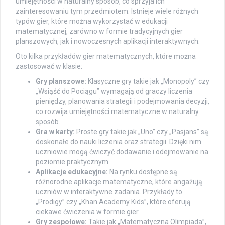
umiejętności w naturalny sposób, co sprzyja ich
zainteresowaniu tym przedmiotem. Istnieje wiele różnych
typów gier, które można wykorzystać w edukacji
matematycznej, zarówno w formie tradycyjnych gier
planszowych, jak i nowoczesnych aplikacji interaktywnych.
Oto kilka przykładów gier matematycznych, które można
zastosować w klasie:
Gry planszowe:
Klasyczne gry takie jak „Monopoly” czy
„Wsiąść do Pociągu” wymagają od graczy liczenia
pieniędzy, planowania strategii i podejmowania decyzji,
co rozwija umiejętności matematyczne w naturalny
sposób.
Gra w karty:
Proste gry takie jak „Uno” czy „Pasjans” są
doskonałe do nauki liczenia oraz strategii. Dzięki nim
uczniowie mogą ćwiczyć dodawanie i odejmowanie na
poziomie praktycznym.
Aplikacje edukacyjne:
Na rynku dostępne są
różnorodne aplikacje matematyczne, które angażują
uczniów w interaktywne zadania. Przykłady to
„Prodigy” czy „Khan Academy Kids”, które oferują
ciekawe ćwiczenia w formie gier.
Gry zespołowe:
Takie jak „Matematyczna Olimpiada”,