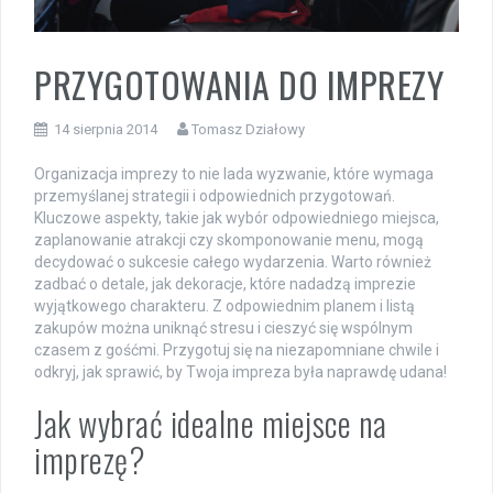
PRZYGOTOWANIA DO IMPREZY
14 sierpnia 2014
Tomasz Działowy
Organizacja imprezy to nie lada wyzwanie, które wymaga
przemyślanej strategii i odpowiednich przygotowań.
Kluczowe aspekty, takie jak wybór odpowiedniego miejsca,
zaplanowanie atrakcji czy skomponowanie menu, mogą
decydować o sukcesie całego wydarzenia. Warto również
zadbać o detale, jak dekoracje, które nadadzą imprezie
wyjątkowego charakteru. Z odpowiednim planem i listą
zakupów można uniknąć stresu i cieszyć się wspólnym
czasem z gośćmi. Przygotuj się na niezapomniane chwile i
odkryj, jak sprawić, by Twoja impreza była naprawdę udana!
Jak wybrać idealne miejsce na
imprezę?