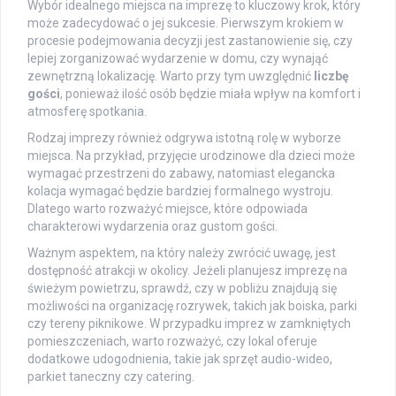
Wybór idealnego miejsca na imprezę to kluczowy krok, który
może zadecydować o jej sukcesie. Pierwszym krokiem w
procesie podejmowania decyzji jest zastanowienie się, czy
lepiej zorganizować wydarzenie w domu, czy wynająć
zewnętrzną lokalizację. Warto przy tym uwzględnić
liczbę
gości
, ponieważ ilość osób będzie miała wpływ na komfort i
atmosferę spotkania.
Rodzaj imprezy również odgrywa istotną rolę w wyborze
miejsca. Na przykład, przyjęcie urodzinowe dla dzieci może
wymagać przestrzeni do zabawy, natomiast elegancka
kolacja wymagać będzie bardziej formalnego wystroju.
Dlatego warto rozważyć miejsce, które odpowiada
charakterowi wydarzenia oraz gustom gości.
Ważnym aspektem, na który należy zwrócić uwagę, jest
dostępność atrakcji w okolicy. Jeżeli planujesz imprezę na
świeżym powietrzu, sprawdź, czy w pobliżu znajdują się
możliwości na organizację rozrywek, takich jak boiska, parki
czy tereny piknikowe. W przypadku imprez w zamkniętych
pomieszczeniach, warto rozważyć, czy lokal oferuje
dodatkowe udogodnienia, takie jak sprzęt audio-wideo,
parkiet taneczny czy catering.