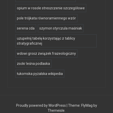
opium w rosole streszczenie szczegółowe
pole trójkata równoramiennego wzór
serena cda
szymon styrczula maśniak
uzupełnij tabelę korzystając z tablicy
stratygraficznej
wdowi grosz związek frazeologiczny
zsckr leśna podlaska
łukomska pyżalska wikipedia
Proudly powered by WordPress
|
Theme:
FlyMag
by
Themeisle.