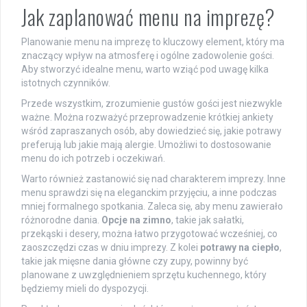
Jak zaplanować menu na imprezę?
Planowanie menu na imprezę to kluczowy element, który ma
znaczący wpływ na atmosferę i ogólne zadowolenie gości.
Aby stworzyć idealne menu, warto wziąć pod uwagę kilka
istotnych czynników.
Przede wszystkim, zrozumienie gustów gości jest niezwykle
ważne. Można rozważyć przeprowadzenie krótkiej ankiety
wśród zapraszanych osób, aby dowiedzieć się, jakie potrawy
preferują lub jakie mają alergie. Umożliwi to dostosowanie
menu do ich potrzeb i oczekiwań.
Warto również zastanowić się nad charakterem imprezy. Inne
menu sprawdzi się na eleganckim przyjęciu, a inne podczas
mniej formalnego spotkania. Zaleca się, aby menu zawierało
różnorodne dania.
Opcje na zimno
, takie jak sałatki,
przekąski i desery, można łatwo przygotować wcześniej, co
zaoszczędzi czas w dniu imprezy. Z kolei
potrawy na ciepło
,
takie jak mięsne dania główne czy zupy, powinny być
planowane z uwzględnieniem sprzętu kuchennego, który
będziemy mieli do dyspozycji.