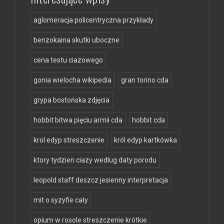
aglomeracja policentryczna przykłady
benzokaina skutki uboczne
cena testu ciazowego
gonia wielocha wikipedia
gran torino cda
grypa bostońska zdjęcia
hobbit bitwa pięciu armii cda
hobbit cda
krol edyp streszczenie
król edyp kartkówka
ktory tydzien ciazy wedlug daty porodu
leopold staff deszcz jesienny interpretacja
mit o syzyfie cały
opium w rosole streszczenie krótkie