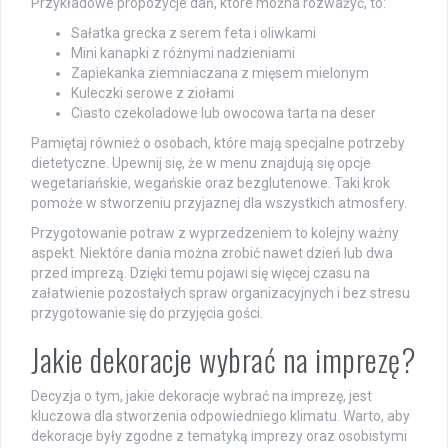
Przykładowe propozycje dań, które można rozważyć, to:
Sałatka grecka z serem feta i oliwkami
Mini kanapki z różnymi nadzieniami
Zapiekanka ziemniaczana z mięsem mielonym
Kuleczki serowe z ziołami
Ciasto czekoladowe lub owocowa tarta na deser
Pamiętaj również o osobach, które mają specjalne potrzeby
dietetyczne. Upewnij się, że w menu znajdują się opcje
wegetariańskie, wegańskie oraz bezglutenowe. Taki krok
pomoże w stworzeniu przyjaznej dla wszystkich atmosfery.
Przygotowanie potraw z wyprzedzeniem to kolejny ważny
aspekt. Niektóre dania można zrobić nawet dzień lub dwa
przed imprezą. Dzięki temu pojawi się więcej czasu na
załatwienie pozostałych spraw organizacyjnych i bez stresu
przygotowanie się do przyjęcia gości.
Jakie dekoracje wybrać na imprezę?
Decyzja o tym, jakie dekoracje wybrać na imprezę, jest
kluczowa dla stworzenia odpowiedniego klimatu. Warto, aby
dekoracje były zgodne z tematyką imprezy oraz osobistymi