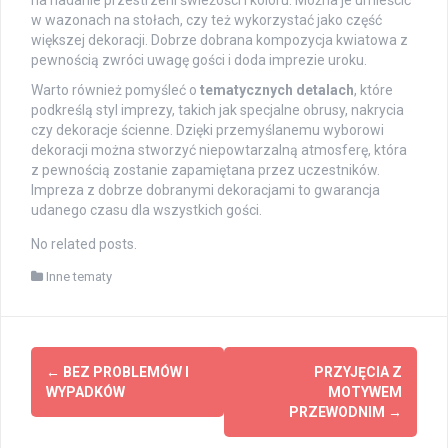
na nadanie przestrzeni świeżości i koloru. Można je umieścić
w wazonach na stołach, czy też wykorzystać jako część
większej dekoracji. Dobrze dobrana kompozycja kwiatowa z
pewnością zwróci uwagę gości i doda imprezie uroku.
Warto również pomyśleć o
tematycznych detalach
, które
podkreślą styl imprezy, takich jak specjalne obrusy, nakrycia
czy dekoracje ścienne. Dzięki przemyślanemu wyborowi
dekoracji można stworzyć niepowtarzalną atmosferę, która
z pewnością zostanie zapamiętana przez uczestników.
Impreza z dobrze dobranymi dekoracjami to gwarancja
udanego czasu dla wszystkich gości.
No related posts.
Inne tematy
Post
←
BEZ PROBLEMÓW I
PRZYJĘCIA Z
navigation
WYPADKÓW
MOTYWEM
PRZEWODNIM
→