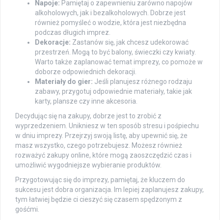
Napoje:
Pamiętaj o zapewnieniu zarówno napojów
alkoholowych, jak i bezalkoholowych. Dobrze jest
również pomyśleć o wodzie, która jest niezbędna
podczas długich imprez.
Dekoracje:
Zastanów się, jak chcesz udekorować
przestrzeń. Mogą to być balony, świeczki czy kwiaty.
Warto także zaplanować temat imprezy, co pomoże w
doborze odpowiednich dekoracji.
Materiały do gier:
Jeśli planujesz różnego rodzaju
zabawy, przygotuj odpowiednie materiały, takie jak
karty, plansze czy inne akcesoria.
Decydując się na zakupy, dobrze jest to zrobić z
wyprzedzeniem. Unikniesz w ten sposób stresu i pośpiechu
w dniu imprezy. Przejrzyj swoją listę, aby upewnić się, że
masz wszystko, czego potrzebujesz. Możesz również
rozważyć zakupy online, które mogą zaoszczędzić czas i
umożliwić wygodniejsze wybieranie produktów.
Przygotowując się do imprezy, pamiętaj, że kluczem do
sukcesu jest dobra organizacja. Im lepiej zaplanujesz zakupy,
tym łatwiej będzie ci cieszyć się czasem spędzonym z
gośćmi.