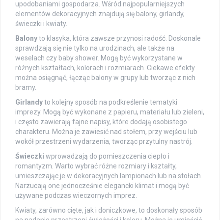
upodobaniami gospodarza. Wśród najpopularniejszych
elementów dekoracyjnych znajdują się balony, girlandy,
świeczki i kwiaty.
Balony
to klasyka, która zawsze przynosi radość. Doskonale
sprawdzają się nie tylko na urodzinach, ale także na
weselach czy baby shower. Mogą być wykorzystane w
różnych kształtach, kolorach i rozmiarach. Ciekawe efekty
można osiągnąć, łącząc balony w grupy lub tworząc z nich
bramy.
Girlandy
to kolejny sposób na podkreślenie tematyki
imprezy. Mogą być wykonane z papieru, materiału lub zieleni,
i często zawierają fajne napisy, które dodają osobistego
charakteru. Można je zawiesić nad stołem, przy wejściu lub
wokół przestrzeni wydarzenia, tworząc przytulny nastrój.
Świeczki
wprowadzają do pomieszczenia ciepło i
romantyzm. Warto wybrać różne rozmiary i kształty,
umieszczając je w dekoracyjnych lampionach lub na stołach.
Narzucają one jednocześnie elegancki klimat i mogą być
używane podczas wieczornych imprez.
Kwiaty, zarówno cięte, jak i doniczkowe, to doskonały sposób