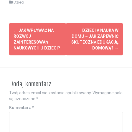
Dzieci
Post
←
JAK WPŁYWAĆ NA
DZIECI A NAUKA W
navigation
ROZWÓJ
DOMU – JAK ZAPEWNIĆ
ZAINTERESOWAŃ
SKUTECZNĄ EDUKACJĘ
NAUKOWYCH U DZIECI?
DOMOWĄ?
→
Dodaj komentarz
Twój adres email nie zostanie opublikowany.
Wymagane pola
są oznaczone
*
Komentarz
*