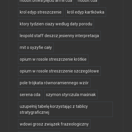
hobbit bitwa pięciu armii cda
hobbit cda
krol edyp streszczenie
król edyp kartkówka
ktory tydzien ciazy wedlug daty porodu
leopold staff deszcz jesienny interpretacja
mit o syzyfie cały
opium w rosole streszczenie krótkie
opium w rosole streszczenie szczegółowe
pole trójkata równoramiennego wzór
serena cda
szymon styrczula maśniak
uzupełnij tabelę korzystając z tablicy
stratygraficznej
wdowi grosz związek frazeologiczny