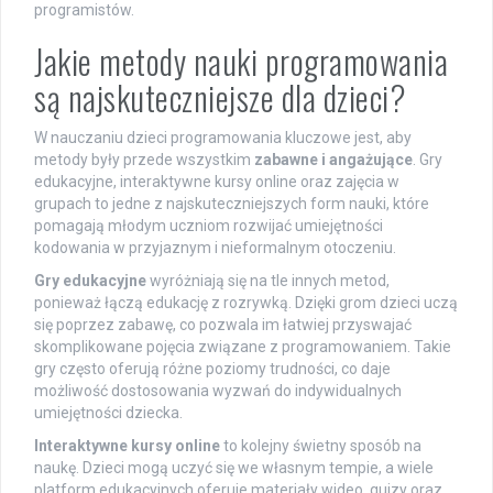
programistów.
Jakie metody nauki programowania
są najskuteczniejsze dla dzieci?
W nauczaniu dzieci programowania kluczowe jest, aby
metody były przede wszystkim
zabawne i angażujące
. Gry
edukacyjne, interaktywne kursy online oraz zajęcia w
grupach to jedne z najskuteczniejszych form nauki, które
pomagają młodym uczniom rozwijać umiejętności
kodowania w przyjaznym i nieformalnym otoczeniu.
Gry edukacyjne
wyróżniają się na tle innych metod,
ponieważ łączą edukację z rozrywką. Dzięki grom dzieci uczą
się poprzez zabawę, co pozwala im łatwiej przyswajać
skomplikowane pojęcia związane z programowaniem. Takie
gry często oferują różne poziomy trudności, co daje
możliwość dostosowania wyzwań do indywidualnych
umiejętności dziecka.
Interaktywne kursy online
to kolejny świetny sposób na
naukę. Dzieci mogą uczyć się we własnym tempie, a wiele
platform edukacyjnych oferuje materiały wideo, quizy oraz