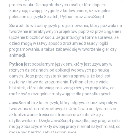
proces nauki. Dla najmłodszych i osób, które dopiero
zaczynają swoją przygodę z kodowaniem, szczególnie
polecane są języki Scratch, Python oraz JavaScript.
Scratch
to wizualny język programowania, który pozwala na
tworzenie interaktywnych projektów poprzez przeciąganie i
łączenie bloczków kodu. Jego intuicyjna forma sprawia, że
dzieci mogą w łatwy sposób zrozumieć zasady logiki
programowania, a także zabawić się w tworzenie gier czy
animacji.
Python
jest popularnym językiem, który jest używany w
różnych dziedzinach, od aplikacji webowych po naukę
danych. Jego przejrzysta składnia sprawia, że kod jest
czytelny i łatwy do zrozumienia. Python oferuje wiele
bibliotek, które ułatwiają realizację różnych projektów, co
może być szczególnie motywujące dla początkujących.
JavaScript
to z kolei język, który odgrywa kluczową rolę w
tworzeniu stron internetowych. Umożliwia on dynamiczne
aktualizowanie treści na stronach oraz interakcję z
użytkownikami. Dzięki JavaScript początkujący programiści
mogą zobaczyć efekty swojej pracy niemal natychmiast, co
może być bardzo satysfakcjonujące.