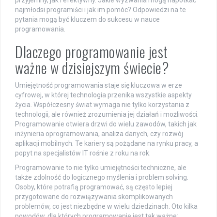
przyjemny, jak i efektywny. Jakie wyzwania mogą napotkać
najmłodsi programiści i jak im pomóc? Odpowiedzi na te
pytania mogą być kluczem do sukcesu w nauce
programowania.
Dlaczego programowanie jest
ważne w dzisiejszym świecie?
Umiejętność programowania staje się kluczowa w erze
cyfrowej, w której technologia przenika wszystkie aspekty
życia. Współczesny świat wymaga nie tylko korzystania z
technologii, ale również zrozumienia jej działań i możliwości.
Programowanie otwiera drzwi do wielu zawodów, takich jak
inżynieria oprogramowania, analiza danych, czy rozwój
aplikacji mobilnych. Te kariery są pożądane na rynku pracy, a
popyt na specjalistów IT rośnie z roku na rok.
Programowanie to nie tylko umiejętności techniczne, ale
także zdolność do logicznego myślenia i problem solving.
Osoby, które potrafią programować, są często lepiej
przygotowane do rozwiązywania skomplikowanych
problemów, co jest niezbędne w wielu dziedzinach. Oto kilka
powodów, dla których programowanie jest tak ważne: