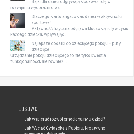
Bajki dla dzieci odgrywają kluczową rolę w
rozwijaniu wyobraźni oraz …
Dlaczego warto angażować dzieci w aktywności
sportowe?
Aktywność fizyczna odgrywa kluczową rolę w życiu
każdego dziecka, wpływając …
Najlepsze dodatki do dziecięcego pokoju – pufy
dziecięce
Urządzanie pokoju dziecięcego to nie tylko kwestia
funkcjonalności, ale również …
Losowo
Jak wspierać rozwój emocjonalny u dzieci?
Jak Wyciąć Gwiazdkę z Papieru: Kreatywne