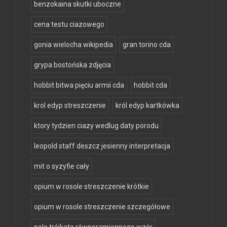
benzokaina skutki uboczne
cena testu ciazowego
gonia wielocha wikipedia
gran torino cda
grypa bostońska zdjęcia
hobbit bitwa pięciu armii cda
hobbit cda
krol edyp streszczenie
król edyp kartkówka
ktory tydzien ciazy wedlug daty porodu
leopold staff deszcz jesienny interpretacja
mit o syzyfie cały
opium w rosole streszczenie krótkie
opium w rosole streszczenie szczegółowe