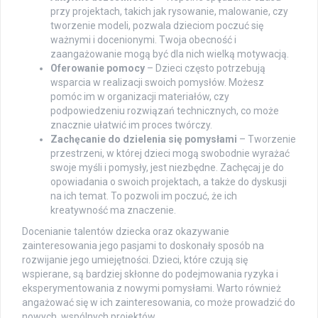
przy projektach, takich jak rysowanie, malowanie, czy
tworzenie modeli, pozwala dzieciom poczuć się
ważnymi i docenionymi. Twoja obecność i
zaangażowanie mogą być dla nich wielką motywacją.
Oferowanie pomocy
– Dzieci często potrzebują
wsparcia w realizacji swoich pomysłów. Możesz
pomóc im w organizacji materiałów, czy
podpowiedzeniu rozwiązań technicznych, co może
znacznie ułatwić im proces twórczy.
Zachęcanie do dzielenia się pomysłami
– Tworzenie
przestrzeni, w której dzieci mogą swobodnie wyrażać
swoje myśli i pomysły, jest niezbędne. Zachęcaj je do
opowiadania o swoich projektach, a także do dyskusji
na ich temat. To pozwoli im poczuć, że ich
kreatywność ma znaczenie.
Docenianie talentów dziecka oraz okazywanie
zainteresowania jego pasjami to doskonały sposób na
rozwijanie jego umiejętności. Dzieci, które czują się
wspierane, są bardziej skłonne do podejmowania ryzyka i
eksperymentowania z nowymi pomysłami. Warto również
angażować się w ich zainteresowania, co może prowadzić do
nowych, wspólnych projektów.