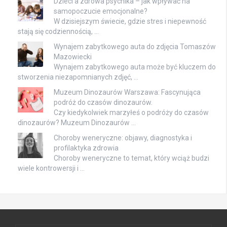
Dzieci a zdrowa psychika – jak wpływać na
samopoczucie emocjonalne?
W dzisiejszym świecie, gdzie stres i niepewność
stają się codziennością, …
Wynajem zabytkowego auta do zdjęcia Tomaszów
Mazowiecki
Wynajem zabytkowego auta może być kluczem do
stworzenia niezapomnianych zdjęć, …
Muzeum Dinozaurów Warszawa: Fascynująca
podróż do czasów dinozaurów.
Czy kiedykolwiek marzyłeś o podróży do czasów
dinozaurów? Muzeum Dinozaurów …
Choroby weneryczne: objawy, diagnostyka i
profilaktyka zdrowia
Choroby weneryczne to temat, który wciąż budzi
wiele kontrowersji i …