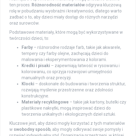
ten proces.
Różnorodność materiałów
odgrywa kluczową
rolę w pobudzaniu wyobraźni i kreatywności, dlatego warto
zadbać o to, aby dzieci miały dostęp do różnych narzędzi
oraz surowców.
Podstawowe materiały, które mogą być wykorzystywane w
twórczości dzieci, to:
Farby
– różnorodne rodzaje farb, takie jak akwarele,
tempery czy farby olejne, zachęcają dzieci do
malowania i eksperymentowania z kolorami.
Kredki i pisaki
– zapewniają łatwość w rysowaniu i
kolorowaniu, co sprzyja rozwojowi umiejętności
manualnych oraz precyzji.
Klocki
– doskonałe do budowania i tworzenia struktur,
rozwijają myślenie przestrzenne oraz zdolności
konstrukcyjne.
Materiały recyklingowe
– takie jak kartony, butelki czy
plastikowe nakrętki, mogą inspirować dzieci do
tworzenia unikalnych i ekologicznych dzieł sztuki.
Kluczowe jest, aby dzieci mogły korzystać z tych materiałów
w
swobodny sposób
, aby mogły odkrywać swoje pomysły i
rozwijać indywidualny styl. Organizacja przestrzeni, w której