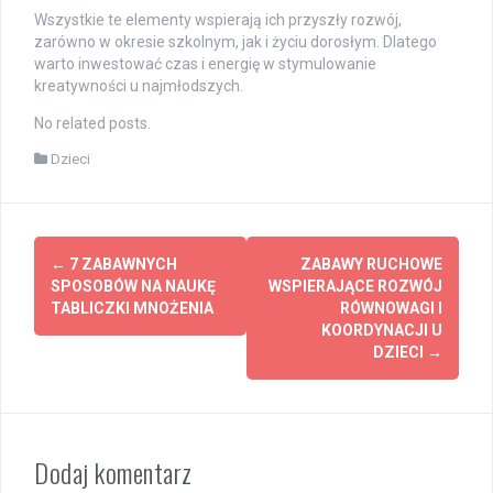
Wszystkie te elementy wspierają ich przyszły rozwój,
zarówno w okresie szkolnym, jak i życiu dorosłym. Dlatego
warto inwestować czas i energię w stymulowanie
kreatywności u najmłodszych.
No related posts.
Dzieci
Post
←
7 ZABAWNYCH
ZABAWY RUCHOWE
navigation
SPOSOBÓW NA NAUKĘ
WSPIERAJĄCE ROZWÓJ
TABLICZKI MNOŻENIA
RÓWNOWAGI I
KOORDYNACJI U
DZIECI
→
Dodaj komentarz