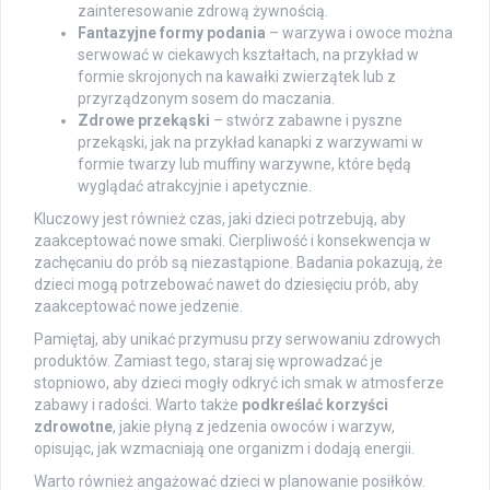
zainteresowanie zdrową żywnością.
Fantazyjne formy podania
– warzywa i owoce można
serwować w ciekawych kształtach, na przykład w
formie skrojonych na kawałki zwierzątek lub z
przyrządzonym sosem do maczania.
Zdrowe przekąski
– stwórz zabawne i pyszne
przekąski, jak na przykład kanapki z warzywami w
formie twarzy lub muffiny warzywne, które będą
wyglądać atrakcyjnie i apetycznie.
Kluczowy jest również czas, jaki dzieci potrzebują, aby
zaakceptować nowe smaki. Cierpliwość i konsekwencja w
zachęcaniu do prób są niezastąpione. Badania pokazują, że
dzieci mogą potrzebować nawet do dziesięciu prób, aby
zaakceptować nowe jedzenie.
Pamiętaj, aby unikać przymusu przy serwowaniu zdrowych
produktów. Zamiast tego, staraj się wprowadzać je
stopniowo, aby dzieci mogły odkryć ich smak w atmosferze
zabawy i radości. Warto także
podkreślać korzyści
zdrowotne
, jakie płyną z jedzenia owoców i warzyw,
opisując, jak wzmacniają one organizm i dodają energii.
Warto również angażować dzieci w planowanie posiłków.