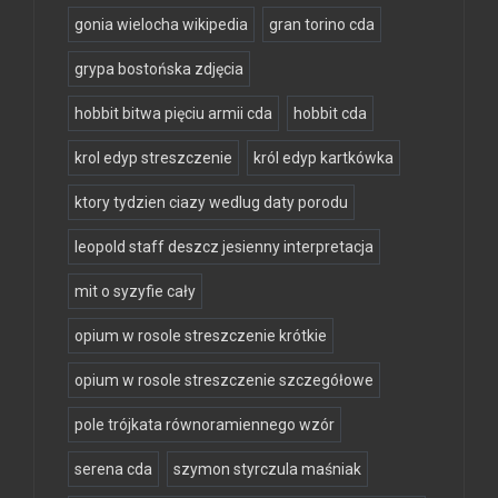
gonia wielocha wikipedia
gran torino cda
grypa bostońska zdjęcia
hobbit bitwa pięciu armii cda
hobbit cda
krol edyp streszczenie
król edyp kartkówka
ktory tydzien ciazy wedlug daty porodu
leopold staff deszcz jesienny interpretacja
mit o syzyfie cały
opium w rosole streszczenie krótkie
opium w rosole streszczenie szczegółowe
pole trójkata równoramiennego wzór
serena cda
szymon styrczula maśniak