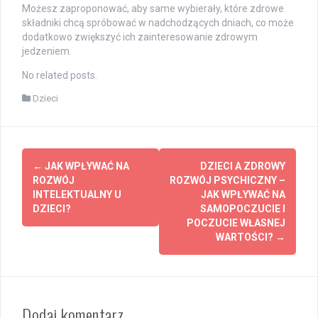
Możesz zaproponować, aby same wybierały, które zdrowe
składniki chcą spróbować w nadchodzących dniach, co może
dodatkowo zwiększyć ich zainteresowanie zdrowym
jedzeniem.
No related posts.
Dzieci
Post
←
JAK WPŁYWAĆ NA
DZIECI A ZDROWY
navigation
ROZWÓJ
ROZWÓJ PSYCHICZNY –
INTELEKTUALNY U
JAK WPŁYWAĆ NA
DZIECI?
SAMOPOCZUCIE I
POCZUCIE WŁASNEJ
WARTOŚCI?
→
Dodaj komentarz