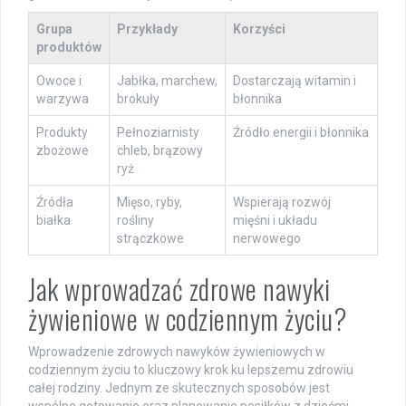
Grupa
Przykłady
Korzyści
produktów
Owoce i
Jabłka, marchew,
Dostarczają witamin i
warzywa
brokuły
błonnika
Produkty
Pełnoziarnisty
Źródło energii i błonnika
zbożowe
chleb, brązowy
ryż
Źródła
Mięso, ryby,
Wspierają rozwój
białka
rośliny
mięśni i układu
strączkowe
nerwowego
Jak wprowadzać zdrowe nawyki
żywieniowe w codziennym życiu?
Wprowadzenie zdrowych nawyków żywieniowych w
codziennym życiu to kluczowy krok ku lepszemu zdrowiu
całej rodziny. Jednym ze skutecznych sposobów jest
wspólne gotowanie oraz planowanie posiłków z dziećmi.