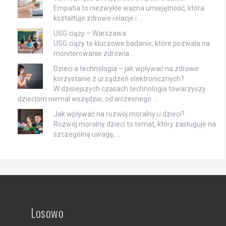
Empatia to niezwykle ważna umiejętność, która
kształtuje zdrowe relacje i …
USG ciąży – Warszawa
USG ciąży to kluczowe badanie, które pozwala na
monitorowanie zdrowia …
Dzieci a technologia – jak wpływać na zdrowe
korzystanie z urządzeń elektronicznych?
W dzisiejszych czasach technologia towarzyszy
dzieciom niemal wszędzie, od wczesnego …
Jak wpływać na rozwój moralny u dzieci?
Rozwój moralny dzieci to temat, który zasługuje na
szczególną uwagę, …
Losowo