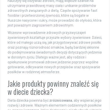
nauczyły się odżywiać zdrowo, mają większe szanse na
utrzymanie prawidłowej masy ciała i unikanie problemów
zdrowotnych związanych z dietą. Częste spożywanie fast
foodów i przetworzonej żywności, które są bogate w
tłuszcze nasycone i cukry, może prowadzić do otyłości, która
jest poważnym zagrożeniem zdrowotnym.
Wczesne wprowadzenie zdrowych przyzwyczajeń
żywieniowych kształtuje przyszłe wybory żywieniowe. Dzieci,
które od małego uczą się, jak przygotowywać zdrowe posiłki
oraz poznają różnorodność smaków, będą bardziej skłonne
do podejmowania świadomych decyzji dotyczących jedzenia
w dorosłym życiu. Dlatego ważne jest, aby rodzice i
opiekunowie promowali zdrowe jedzenie poprzez wspólne
gotowanie, odkrywanie nowych przepisów oraz spożywanie
posiłków w rodzinnej atmosferze.
Jakie produkty powinny znaleźć się
w diecie dziecka?
Dieta dziecka powinna być
zróżnicowana
, aby wspierać jego
rozwój i zdrowie. Ważnym elementem codziennych posiłków