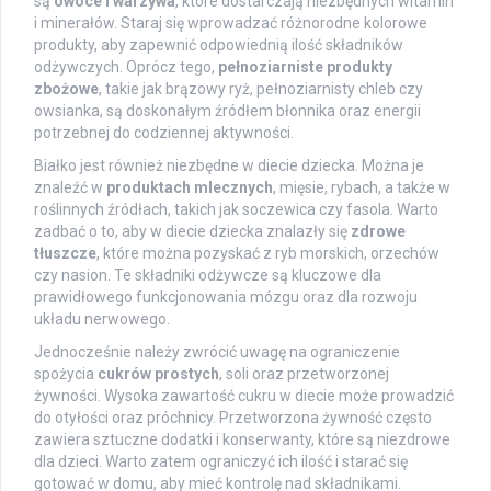
są
owoce i warzywa
, które dostarczają niezbędnych witamin
i minerałów. Staraj się wprowadzać różnorodne kolorowe
produkty, aby zapewnić odpowiednią ilość składników
odżywczych. Oprócz tego,
pełnoziarniste produkty
zbożowe
, takie jak brązowy ryż, pełnoziarnisty chleb czy
owsianka, są doskonałym źródłem błonnika oraz energii
potrzebnej do codziennej aktywności.
Białko jest również niezbędne w diecie dziecka. Można je
znaleźć w
produktach mlecznych
, mięsie, rybach, a także w
roślinnych źródłach, takich jak soczewica czy fasola. Warto
zadbać o to, aby w diecie dziecka znalazły się
zdrowe
tłuszcze
, które można pozyskać z ryb morskich, orzechów
czy nasion. Te składniki odżywcze są kluczowe dla
prawidłowego funkcjonowania mózgu oraz dla rozwoju
układu nerwowego.
Jednocześnie należy zwrócić uwagę na ograniczenie
spożycia
cukrów prostych
, soli oraz przetworzonej
żywności. Wysoka zawartość cukru w diecie może prowadzić
do otyłości oraz próchnicy. Przetworzona żywność często
zawiera sztuczne dodatki i konserwanty, które są niezdrowe
dla dzieci. Warto zatem ograniczyć ich ilość i starać się
gotować w domu, aby mieć kontrolę nad składnikami.