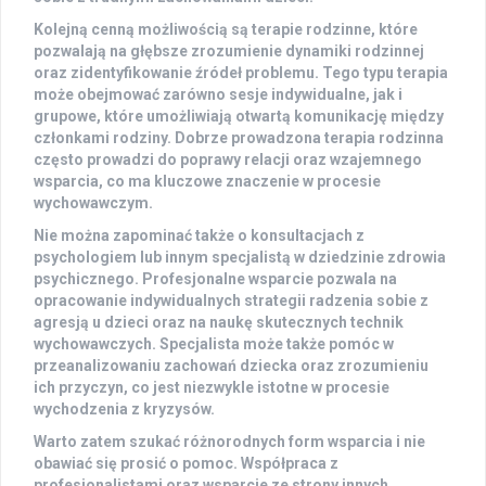
Kolejną cenną możliwością są
terapie rodzinne
, które
pozwalają na głębsze zrozumienie dynamiki rodzinnej
oraz zidentyfikowanie źródeł problemu. Tego typu terapia
może obejmować zarówno sesje indywidualne, jak i
grupowe, które umożliwiają otwartą komunikację między
członkami rodziny. Dobrze prowadzona terapia rodzinna
często prowadzi do poprawy relacji oraz wzajemnego
wsparcia, co ma kluczowe znaczenie w procesie
wychowawczym.
Nie można zapominać także o
konsultacjach z
psychologiem
lub innym specjalistą w dziedzinie zdrowia
psychicznego. Profesjonalne wsparcie pozwala na
opracowanie indywidualnych strategii radzenia sobie z
agresją u dzieci oraz na naukę skutecznych technik
wychowawczych. Specjalista może także pomóc w
przeanalizowaniu zachowań dziecka oraz zrozumieniu
ich przyczyn, co jest niezwykle istotne w procesie
wychodzenia z kryzysów.
Warto zatem szukać różnorodnych form wsparcia i nie
obawiać się prosić o pomoc. Współpraca z
profesjonalistami oraz wsparcie ze strony innych