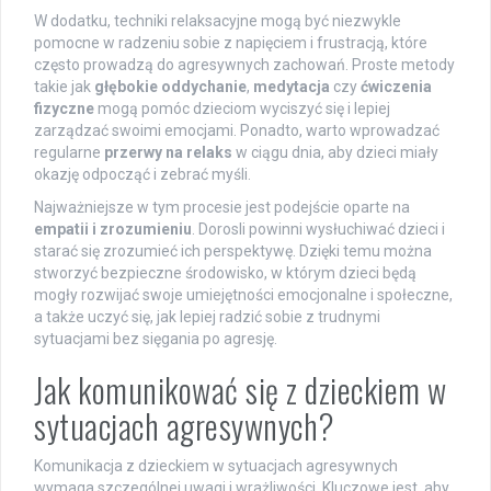
W dodatku, techniki relaksacyjne mogą być niezwykle
pomocne w radzeniu sobie z napięciem i frustracją, które
często prowadzą do agresywnych zachowań. Proste metody
takie jak
głębokie oddychanie
,
medytacja
czy
ćwiczenia
fizyczne
mogą pomóc dzieciom wyciszyć się i lepiej
zarządzać swoimi emocjami. Ponadto, warto wprowadzać
regularne
przerwy na relaks
w ciągu dnia, aby dzieci miały
okazję odpocząć i zebrać myśli.
Najważniejsze w tym procesie jest podejście oparte na
empatii i zrozumieniu
. Dorosli powinni wysłuchiwać dzieci i
starać się zrozumieć ich perspektywę. Dzięki temu można
stworzyć bezpieczne środowisko, w którym dzieci będą
mogły rozwijać swoje umiejętności emocjonalne i społeczne,
a także uczyć się, jak lepiej radzić sobie z trudnymi
sytuacjami bez sięgania po agresję.
Jak komunikować się z dzieckiem w
sytuacjach agresywnych?
Komunikacja z dzieckiem w sytuacjach agresywnych
wymaga szczególnej uwagi i wrażliwości. Kluczowe jest, aby