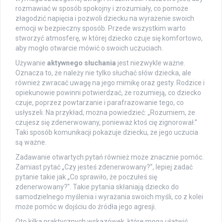
rozmawiać w sposób spokojny i zrozumiały, co pomoże
złagodzić napięcia i pozwoli dziecku na wyrażenie swoich
emocji w bezpieczny sposób. Przede wszystkim warto
stworzyć atmosferę, w której dziecko czuje się komfortowo,
aby mogło otwarcie mówić o swoich uczuciach.
Używanie
aktywnego słuchania
jest niezwykle ważne.
Oznacza to, że należy nie tylko słuchać słów dziecka, ale
również zwracać uwagę na jego mimikę oraz gesty. Rodzice i
opiekunowie powinni potwierdzać, że rozumieją, co dziecko
czuje, poprzez powtarzanie i parafrazowanie tego, co
usłyszeli. Na przykład, można powiedzieć: „Rozumiem, że
czujesz się zdenerwowany, ponieważ ktoś cię zignorował.”
Taki sposób komunikacji pokazuje dziecku, że jego uczucia
są ważne.
Zadawanie otwartych pytań również może znacznie pomóc.
Zamiast pytać „Czy jesteś zdenerwowany?”, lepiej zadać
pytanie takie jak „Co sprawiło, że poczułeś się
zdenerwowany?”. Takie pytania skłaniają dziecko do
samodzielnego myślenia i wyrażania swoich myśli, co z kolei
może pomóc w dojściu do źródła jego agresji.
Oto kilka praktycznych wskazówek, które mogą ułatwić