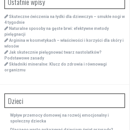
Ostatnie wpisy
Skuteczne ćwiczenia na łydki dla dziewczyn – smukłe nogi w
4 tygodnie
Naturalne sposoby na gęste brwi: efektywne metody
pielęgnacji
Arginina w kosmetykach – właściwości i korzyści dla skóry i
włosów
Jak skutecznie pielęgnować twarz nastolatków?
Podstawowe zasady
Składniki mineralne: Klucz do zdrowia i równowagi
organizmu
Dzieci
Wpływ przemocy domowej na rozwój emocjonalny i
społeczny dziecka
Dlaczego warto pokazywać dzieciom świat przyrody?