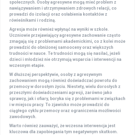
społecznych
. Osoby agresywne mogą mieć problem z
nawiązywaniem i utrzymywaniem zdrowych relacji, co
prowadzi do izolacji oraz osłabienia kontaktów z
rówieśnikami i rodziną.
Agresja może również wpłynąć na
wyniki w szkole
.
Uczniowie przejawiający agresywne zachowanie często
zmagają się z problemami akademickimi, co z kolei może
prowadzić do obniżonej samooceny oraz większych
trudności w nauce. Te trudności mogą się nasilać, jeżeli
dzieci i młodzież nie otrzymują wsparcia i interwencji na
wczesnym etapie.
W dłuższej perspektywie, osoby z agresywnym
zachowaniem mogą również doświadczać
powrotu do
przemocy
w dorosłym życiu. Niestety, wielu dorosłych z
przeszłymi doświadczeniami agresji, zarówno jako
sprawcy, jak i ofiary, boryka się z problemami w związkach
i w miejscu pracy. To zjawisko może prowadzić do
ciągłego cyklu przemocy oraz ograniczenia możliwości
zawodowych.
Warto również zauważyć, że wczesna interwencja jest
kluczowa dla zapobiegania tym negatywnym skutkom.