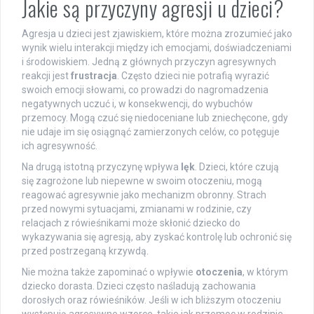
Jakie są przyczyny agresji u dzieci?
Agresja u dzieci jest zjawiskiem, które można zrozumieć jako
wynik wielu interakcji między ich emocjami, doświadczeniami
i środowiskiem. Jedną z głównych przyczyn agresywnych
reakcji jest
frustracja
. Często dzieci nie potrafią wyrazić
swoich emocji słowami, co prowadzi do nagromadzenia
negatywnych uczuć i, w konsekwencji, do wybuchów
przemocy. Mogą czuć się niedoceniane lub zniechęcone, gdy
nie udaje im się osiągnąć zamierzonych celów, co potęguje
ich agresywność.
Na drugą istotną przyczynę wpływa
lęk
. Dzieci, które czują
się zagrożone lub niepewne w swoim otoczeniu, mogą
reagować agresywnie jako mechanizm obronny. Strach
przed nowymi sytuacjami, zmianami w rodzinie, czy
relacjach z rówieśnikami może skłonić dziecko do
wykazywania się agresją, aby zyskać kontrolę lub ochronić się
przed postrzeganą krzywdą.
Nie można także zapominać o wpływie
otoczenia
, w którym
dziecko dorasta. Dzieci często naśladują zachowania
dorosłych oraz rówieśników. Jeśli w ich bliższym otoczeniu