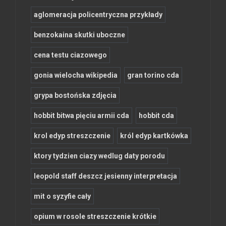
aglomeracja policentryczna przykłady
benzokaina skutki uboczne
cena testu ciazowego
gonia wielocha wikipedia
gran torino cda
grypa bostońska zdjęcia
hobbit bitwa pięciu armii cda
hobbit cda
krol edyp streszczenie
król edyp kartkówka
ktory tydzien ciazy wedlug daty porodu
leopold staff deszcz jesienny interpretacja
mit o syzyfie cały
opium w rosole streszczenie krótkie