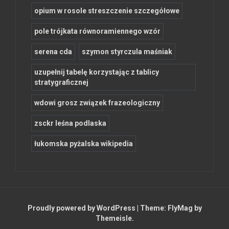
opium w rosole streszczenie szczegółowe
pole trójkata równoramiennego wzór
serena cda
szymon styrczula maśniak
uzupełnij tabelę korzystając z tablicy
stratygraficznej
wdowi grosz związek frazeologiczny
zsckr leśna podlaska
łukomska pyżalska wikipedia
Proudly powered by WordPress
|
Theme:
FlyMag
by
Themeisle.