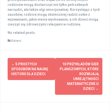
rodziców mogą dostarczyć nie tylko potrzebnych
narzędzi, ale także ulgi emocjonalnej. Korzystając z tych
zasobów, rodzice mogą skuteczniej radzić sobie z
wyzwaniami, jakie niesie wychowanie, a ich dzieci mogą
cieszyć się zdrowszymi relacjami w rodzinie.
No related posts.
Dzieci
Post
←
5 PROSTYCH
10 PRZYKŁADÓW GIER
navigation
SPOSOBÓW NA NAUKĘ
PLANSZOWYCH, KTÓRE
HISTORII DLA DZIECI
ROZWIJAJĄ
UMIEJĘTNOŚCI
MATEMATYCZNE U
DZIECI
→