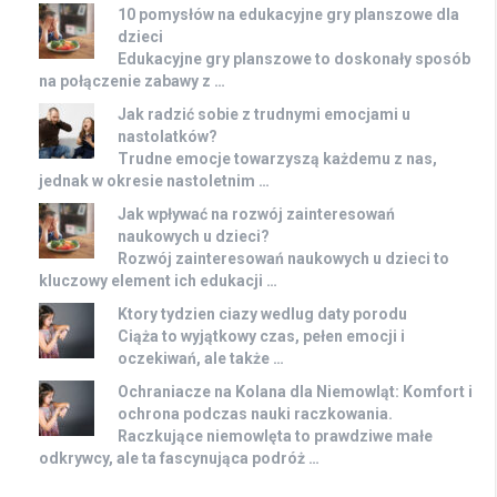
10 pomysłów na edukacyjne gry planszowe dla
dzieci
Edukacyjne gry planszowe to doskonały sposób
na połączenie zabawy z …
Jak radzić sobie z trudnymi emocjami u
nastolatków?
Trudne emocje towarzyszą każdemu z nas,
jednak w okresie nastoletnim …
Jak wpływać na rozwój zainteresowań
naukowych u dzieci?
Rozwój zainteresowań naukowych u dzieci to
kluczowy element ich edukacji …
Ktory tydzien ciazy wedlug daty porodu
Ciąża to wyjątkowy czas, pełen emocji i
oczekiwań, ale także …
Ochraniacze na Kolana dla Niemowląt: Komfort i
ochrona podczas nauki raczkowania.
Raczkujące niemowlęta to prawdziwe małe
odkrywcy, ale ta fascynująca podróż …