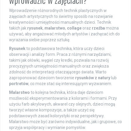
Wprowadzenie różnorodnych technik plastycznych w
zajęciach artystycznych to świetny sposób na rozwijanie
kreatywności i umiejętności manualnych dzieci. Technik
takich jak
rysunek
,
malarstwo
,
collage
oraz
rzeźba
można
używać, aby angażować młodych artystów i zachęcać ich do
wyrażania siebie poprzez sztukę.
Rysunek
to podstawowa technika, która uczy dzieci
obserwacji i analizy form. Praca z różnymi narzędziami,
takimi jak ołówki, węgiel czy kredki, pozwala na rozwój
precyzyjnych umiejętności manualnych oraz zwiększa
zdolność do interpretacji otaczającego świata. Warto
zaproponować dzieciom tworzenie
rysunków z natury
lub
portretów
, co może stać się interesującym wyzwaniem.
Malarstwo
to kolejna technika, która daje dzieciom
możliwość eksperymentowania z kolorami i formami. Przy
użyciu farb akrylowych, akwarel czy olejnych, dzieci mogą
tworzyć własne kompozycje, a także uczyć się
podstawowych zasad kolorystyki oraz perspektywy.
Malarstwo może być zarówno indywidualne, jak i grupowe, co
sprzyja współpracy i wymianie pomysłów.