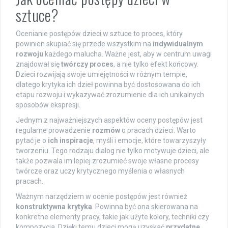
sztuce?
Ocenianie postępów dzieci w sztuce to proces, który
powinien skupiać się przede wszystkim na
indywidualnym
rozwoju
każdego malucha. Ważne jest, aby w centrum uwagi
znajdował się
twórczy proces
, a nie tylko efekt końcowy.
Dzieci rozwijają swoje umiejętności w różnym tempie,
dlatego krytyka ich dzieł powinna być dostosowana do ich
etapu rozwoju i wykazywać zrozumienie dla ich unikalnych
sposobów ekspresji.
Jednym z najważniejszych aspektów oceny postępów jest
regularne prowadzenie
rozmów
o pracach dzieci. Warto
pytać je o
ich inspiracje
, myśli i emocje, które towarzyszyły
tworzeniu. Tego rodzaju dialog nie tylko motywuje dzieci, ale
także pozwala im lepiej zrozumieć swoje własne procesy
twórcze oraz uczy krytycznego myślenia o własnych
pracach.
Ważnym narzędziem w ocenie postępów jest również
konstruktywna krytyka
. Powinna być ona skierowana na
konkretne elementy pracy, takie jak użyte kolory, techniki czy
kompozycja. Dzięki temu dzieci mogą uzyskać
przydatne