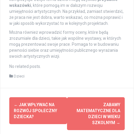
wskazówki
, które pomogą im w dalszym rozwoju
umiejętności artystycznych. Na przykład, zamiast stwierdzić,
że praca nie jest dobra, warto wskazać, co można poprawić i
w jaki sposób wykorzystać to w kolejnych projektach.
Można również wprowadzić formy oceny, które będą
zrozumiałe dla dzieci, takie jak wspólne wystawy, w których
mogą prezentować swoje prace. Pomaga to w budowaniu
pewności siebie oraz umiejętności publicznego wyrażania
swoich artystycznych wizji.
No related posts.
Dzieci
Post
←
JAK WPŁYWAĆ NA
ZABAWY
navigation
ROZWÓJ SPOŁECZNY
MATEMATYCZNE DLA
DZIECKA?
DZIECI W WIEKU
SZKOLNYM
→