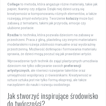
Collage
to metoda, która angażuje różne materiały, takie jak
papier, tkaniny czy zdjęcia. Dzięki niej dzieci uczą się
kreatywności w komponowaniu różnych elementów, a także
rozwijają zmysł estetyczny. Tworzenie
kolazzy
może być
zabawą z tematami, takimi jak przyroda, emocje czy
ulubione postacie.
Rzeźba
to technika, która pozwala dzieciom na zabawę w
przestrzeni. Praca z gliną, plasteliną czy innymi materiałami
modelarskimi rozwija zdolności manualne oraz wyobraźnię
przestrzenną. Możliwość dotknięcia i formowania materiału
sprawia, że dzieci mogą poczuć się jak prawdziwi artyści.
Wprowadzenie tych technik do zajęć plastycznych umożliwia
dzieciom nie tylko odkrywanie swoich
preferencji
artystycznych
, ale również rozwijanie talentów oraz
umiejętności współpracy z rówieśnikami. Kreatywność w
sztuce sztuka jest nie tylko formą ekspresji, ale także
narzędziem do nauki i rozwoju osobistego.
Jak stworzyć inspirujące środowisko
do twórczości?