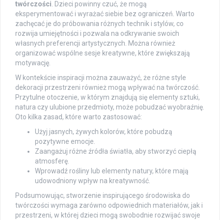
twórczości
. Dzieci powinny czuć, że mogą
eksperymentować i wyrażać siebie bez ograniczeń. Warto
zachęcać je do próbowania różnych technik i stylów, co
rozwija umiejętności i pozwala na odkrywanie swoich
własnych preferencji artystycznych. Można również
organizować wspólne sesje kreatywne, które zwiększają
motywację.
W kontekście inspiracji można zauważyć, że różne style
dekoracji przestrzeni również mogą wpływać na twórczość.
Przytulne otoczenie, w którym znajdują się elementy sztuki,
natura czy ulubione przedmioty, może pobudzać wyobraźnię.
Oto kilka zasad, które warto zastosować:
Użyj jasnych, żywych kolorów, które pobudzą
pozytywne emocje.
Zaangażuj różne źródła światła, aby stworzyć ciepłą
atmosferę.
Wprowadź rośliny lub elementy natury, które mają
udowodniony wpływ na kreatywność.
Podsumowując, stworzenie inspirującego środowiska do
twórczości wymaga zarówno odpowiednich materiałów, jak i
przestrzeni, w której dzieci mogą swobodnie rozwijać swoje