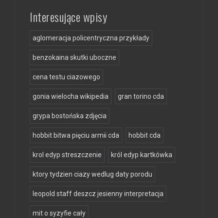
Interesujące wpisy
aglomeracja policentryczna przykłady
benzokaina skutki uboczne
cena testu ciazowego
gonia wielocha wikipedia
gran torino cda
grypa bostońska zdjęcia
hobbit bitwa pięciu armii cda
hobbit cda
krol edyp streszczenie
król edyp kartkówka
ktory tydzien ciazy wedlug daty porodu
leopold staff deszcz jesienny interpretacja
mit o syzyfie cały