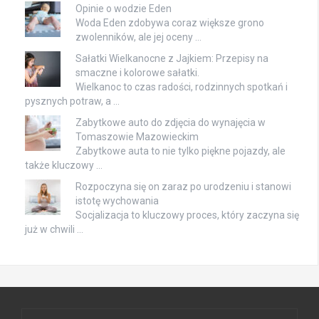
Opinie o wodzie Eden
Woda Eden zdobywa coraz większe grono
zwolenników, ale jej oceny …
Sałatki Wielkanocne z Jajkiem: Przepisy na
smaczne i kolorowe sałatki.
Wielkanoc to czas radości, rodzinnych spotkań i
pysznych potraw, a …
Zabytkowe auto do zdjęcia do wynajęcia w
Tomaszowie Mazowieckim
Zabytkowe auta to nie tylko piękne pojazdy, ale
także kluczowy …
Rozpoczyna się on zaraz po urodzeniu i stanowi
istotę wychowania
Socjalizacja to kluczowy proces, który zaczyna się
już w chwili …