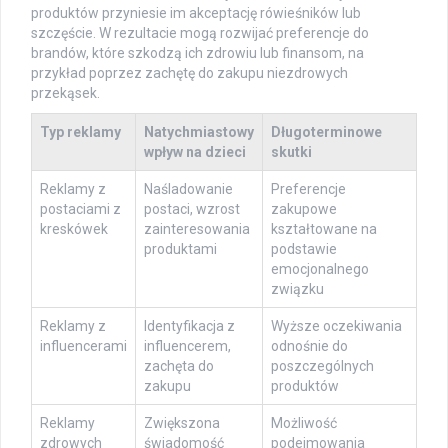
produktów przyniesie im akceptację rówieśników lub
szczęście. W rezultacie mogą rozwijać preferencje do
brandów, które szkodzą ich zdrowiu lub finansom, na
przykład poprzez zachętę do zakupu niezdrowych
przekąsek.
Typ reklamy
Natychmiastowy
Długoterminowe
wpływ na dzieci
skutki
Reklamy z
Naśladowanie
Preferencje
postaciami z
postaci, wzrost
zakupowe
kreskówek
zainteresowania
kształtowane na
produktami
podstawie
emocjonalnego
związku
Reklamy z
Identyfikacja z
Wyższe oczekiwania
influencerami
influencerem,
odnośnie do
zachęta do
poszczególnych
zakupu
produktów
Reklamy
Zwiększona
Możliwość
zdrowych
świadomość
podejmowania