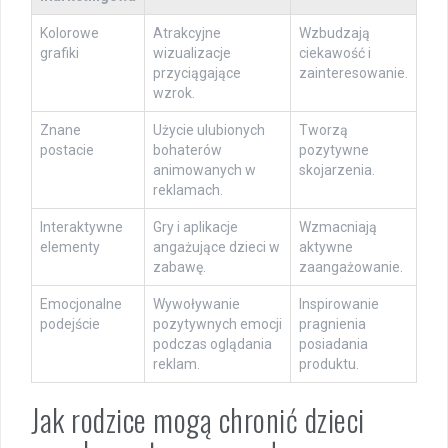
Kolorowe
Atrakcyjne
Wzbudzają
grafiki
wizualizacje
ciekawość i
przyciągające
zainteresowanie.
wzrok.
Znane
Użycie ulubionych
Tworzą
postacie
bohaterów
pozytywne
animowanych w
skojarzenia.
reklamach.
Interaktywne
Gry i aplikacje
Wzmacniają
elementy
angażujące dzieci w
aktywne
zabawę.
zaangażowanie.
Emocjonalne
Wywoływanie
Inspirowanie
podejście
pozytywnych emocji
pragnienia
podczas oglądania
posiadania
reklam.
produktu.
Jak rodzice mogą chronić dzieci