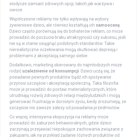
słodycze zamiast zdrowych opcji, takich jak warzywa i
owoce.
Współczesne reklamy nie tylko wpływają na wybory
żywieniowe dzieci, ale również kształtują ich
samoocenę
.
Dzieci często porównują się do bohaterów reklam, co może
prowadzić do poczucia braku atrakcyjności czy sukcesu, jeśli
nie są w stanie osiągnąć podobnych standardów. Takie
nierealistyczne oczekiwania mogą skutkować depresją i
problemami z akceptacją samego siebie.
Dodatkowo, marketing skierowany do najmłodszych może
rodzić
uzależnienie od konsumpcji
. Dzieci uczą się, że
posiadanie pewnych produktów bądź ich spożywanie
przynosi szczęście i akceptację społeczną. Taka filozofia
może je prowadzić do postaw materialistycznych, które
utrudniają rozwój zdrowych relacji międzyludzkich i mogą
generować frustrację w dorosłym życiu, kiedy zrozumieją, że
szczęście nie zawsze zależy od posiadania przedmiotów.
Co więcej, intensywna ekspozycja na reklamy może
prowadzić do zaburzeń behawioralnych, gdzie dzieci
zaczynają przejawiać niepokojące zachowania związane z
zakupami, jak na przykład żądanie różnych produktów od