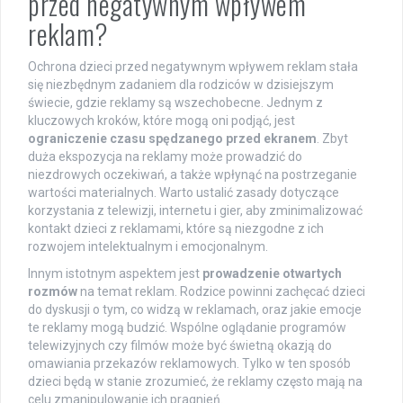
przed negatywnym wpływem
reklam?
Ochrona dzieci przed negatywnym wpływem reklam stała
się niezbędnym zadaniem dla rodziców w dzisiejszym
świecie, gdzie reklamy są wszechobecne. Jednym z
kluczowych kroków, które mogą oni podjąć, jest
ograniczenie czasu spędzanego przed ekranem
. Zbyt
duża ekspozycja na reklamy może prowadzić do
niezdrowych oczekiwań, a także wpłynąć na postrzeganie
wartości materialnych. Warto ustalić zasady dotyczące
korzystania z telewizji, internetu i gier, aby zminimalizować
kontakt dzieci z reklamami, które są niezgodne z ich
rozwojem intelektualnym i emocjonalnym.
Innym istotnym aspektem jest
prowadzenie otwartych
rozmów
na temat reklam. Rodzice powinni zachęcać dzieci
do dyskusji o tym, co widzą w reklamach, oraz jakie emocje
te reklamy mogą budzić. Wspólne oglądanie programów
telewizyjnych czy filmów może być świetną okazją do
omawiania przekazów reklamowych. Tylko w ten sposób
dzieci będą w stanie zrozumieć, że reklamy często mają na
celu zmanipulowanie ich pragnień.