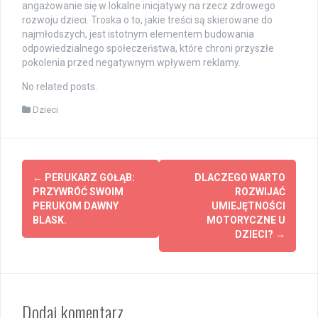
angażowanie się w lokalne inicjatywy na rzecz zdrowego
rozwoju dzieci. Troska o to, jakie treści są skierowane do
najmłodszych, jest istotnym elementem budowania
odpowiedzialnego społeczeństwa, które chroni przyszłe
pokolenia przed negatywnym wpływem reklamy.
No related posts.
Dzieci
Post
←
PERUKARZ GOŁĄB:
DLACZEGO WARTO
navigation
PRZYWRÓĆ SWOIM
ROZWIJAĆ
PERUKOM DAWNY
UMIEJĘTNOŚCI
BLASK.
MOTORYCZNE U
DZIECI?
→
Dodaj komentarz