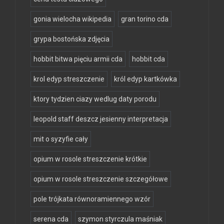
gonia wielocha wikipedia
gran torino cda
grypa bostońska zdjęcia
hobbit bitwa pięciu armii cda
hobbit cda
krol edyp streszczenie
król edyp kartkówka
ktory tydzien ciazy wedlug daty porodu
leopold staff deszcz jesienny interpretacja
mit o syzyfie cały
opium w rosole streszczenie krótkie
opium w rosole streszczenie szczegółowe
pole trójkata równoramiennego wzór
serena cda
szymon styrczula maśniak