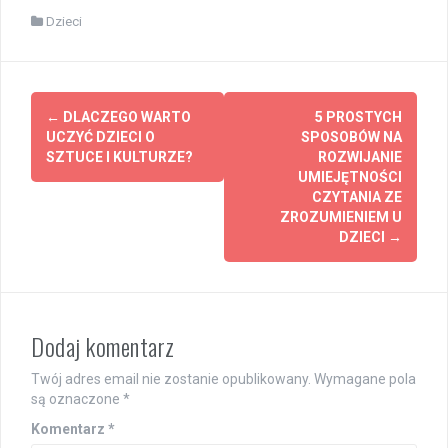
Dzieci
Post
←
DLACZEGO WARTO
5 PROSTYCH
navigation
UCZYĆ DZIECI O
SPOSOBÓW NA
SZTUCE I KULTURZE?
ROZWIJANIE
UMIEJĘTNOŚCI
CZYTANIA ZE
ZROZUMIENIEM U
DZIECI
→
Dodaj komentarz
Twój adres email nie zostanie opublikowany.
Wymagane pola
są oznaczone
*
Komentarz
*