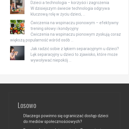
Dzieci a technologia – korzyści i zagrożenia
W dzisiejszym świecie technologia odgrywa
kluczową rolę w życiu dzieci, …
Ćwiczenia na wspinaczu pionowym – efektywny
trening siłowy i kondycyjny
Ćwiczenia na wspinaczu pionowym zyskują coraz
większą popularność wśród osób …
Jak radzić sobie z lękiem separacyjnym u dzieci?
Lęk separacyjny u dzieci to zjawisko, które może
wywoływać niepokój …
Losowo
Dlaczego powinno się ograniczać dostęp dzieci
do mediów społecznościowych?