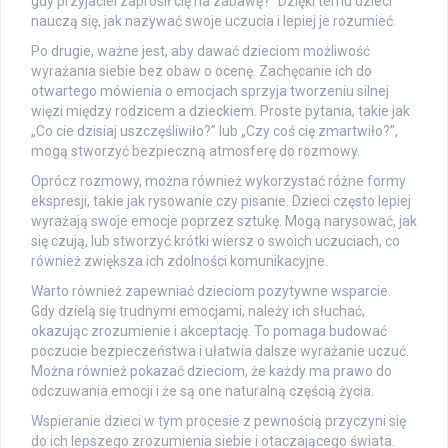
gdy przyjaciel zaprosił cię na zabawę?” Dzięki temu dzieci
nauczą się, jak nazywać swoje uczucia i lepiej je rozumieć.
Po drugie, ważne jest, aby dawać dzieciom możliwość
wyrażania siebie bez obaw o ocenę. Zachęcanie ich do
otwartego mówienia o emocjach sprzyja tworzeniu silnej
więzi między rodzicem a dzieckiem. Proste pytania, takie jak
„Co cie dzisiaj uszczęśliwiło?” lub „Czy coś cię zmartwiło?”,
mogą stworzyć bezpieczną atmosferę do rozmowy.
Oprócz rozmowy, można również wykorzystać różne formy
ekspresji, takie jak rysowanie czy pisanie. Dzieci często lepiej
wyrażają swoje emocje poprzez sztukę. Mogą narysować, jak
się czują, lub stworzyć krótki wiersz o swoich uczuciach, co
również zwiększa ich zdolności komunikacyjne.
Warto również zapewniać dzieciom pozytywne wsparcie.
Gdy dzielą się trudnymi emocjami, należy ich słuchać,
okazując zrozumienie i akceptację. To pomaga budować
poczucie bezpieczeństwa i ułatwia dalsze wyrażanie uczuć.
Można również pokazać dzieciom, że każdy ma prawo do
odczuwania emocji i że są one naturalną częścią życia.
Wspieranie dzieci w tym procesie z pewnością przyczyni się
do ich lepszego zrozumienia siebie i otaczającego świata.