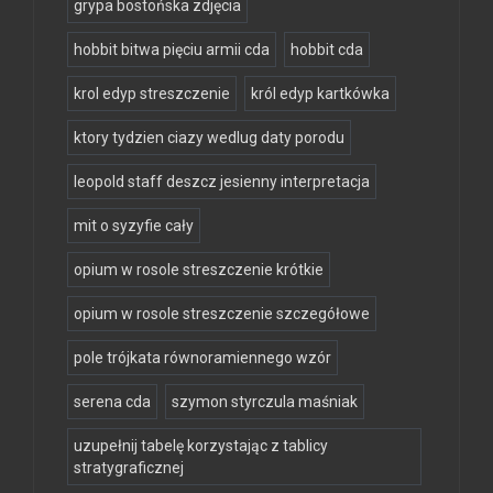
grypa bostońska zdjęcia
hobbit bitwa pięciu armii cda
hobbit cda
krol edyp streszczenie
król edyp kartkówka
ktory tydzien ciazy wedlug daty porodu
leopold staff deszcz jesienny interpretacja
mit o syzyfie cały
opium w rosole streszczenie krótkie
opium w rosole streszczenie szczegółowe
pole trójkata równoramiennego wzór
serena cda
szymon styrczula maśniak
uzupełnij tabelę korzystając z tablicy
stratygraficznej