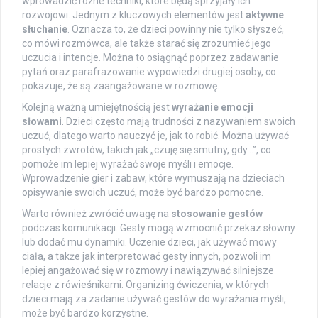
wprowadzić różne techniki, które będą sprzyjały ich
rozwojowi. Jednym z kluczowych elementów jest
aktywne
słuchanie
. Oznacza to, że dzieci powinny nie tylko słyszeć,
co mówi rozmówca, ale także starać się zrozumieć jego
uczucia i intencje. Można to osiągnąć poprzez zadawanie
pytań oraz parafrazowanie wypowiedzi drugiej osoby, co
pokazuje, że są zaangażowane w rozmowę.
Kolejną ważną umiejętnością jest
wyrażanie emocji
słowami
. Dzieci często mają trudności z nazywaniem swoich
uczuć, dlatego warto nauczyć je, jak to robić. Można używać
prostych zwrotów, takich jak „czuję się smutny, gdy…”, co
pomoże im lepiej wyrażać swoje myśli i emocje.
Wprowadzenie gier i zabaw, które wymuszają na dzieciach
opisywanie swoich uczuć, może być bardzo pomocne.
Warto również zwrócić uwagę na
stosowanie gestów
podczas komunikacji. Gesty mogą wzmocnić przekaz słowny
lub dodać mu dynamiki. Uczenie dzieci, jak używać mowy
ciała, a także jak interpretować gesty innych, pozwoli im
lepiej angażować się w rozmowy i nawiązywać silniejsze
relacje z rówieśnikami. Organizing ćwiczenia, w których
dzieci mają za zadanie używać gestów do wyrażania myśli,
może być bardzo korzystne.