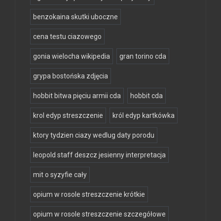
benzokaina skutki uboczne
cena testu ciazowego
gonia wielocha wikipedia
gran torino cda
grypa bostońska zdjęcia
hobbit bitwa pięciu armii cda
hobbit cda
krol edyp streszczenie
król edyp kartkówka
ktory tydzien ciazy wedlug daty porodu
leopold staff deszcz jesienny interpretacja
mit o syzyfie cały
opium w rosole streszczenie krótkie
opium w rosole streszczenie szczegółowe