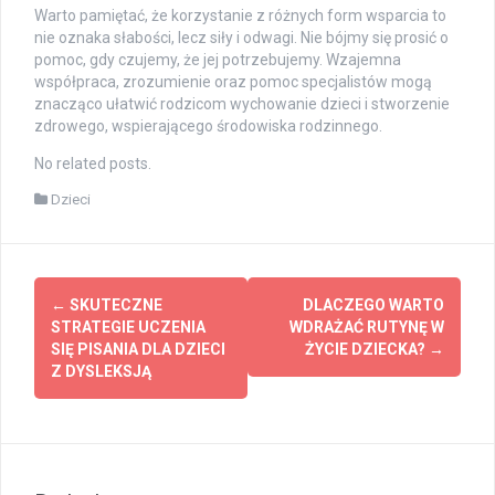
Warto pamiętać, że korzystanie z różnych form wsparcia to
nie oznaka słabości, lecz siły i odwagi. Nie bójmy się prosić o
pomoc, gdy czujemy, że jej potrzebujemy. Wzajemna
współpraca, zrozumienie oraz pomoc specjalistów mogą
znacząco ułatwić rodzicom wychowanie dzieci i stworzenie
zdrowego, wspierającego środowiska rodzinnego.
No related posts.
Dzieci
Post
←
SKUTECZNE
DLACZEGO WARTO
navigation
STRATEGIE UCZENIA
WDRAŻAĆ RUTYNĘ W
SIĘ PISANIA DLA DZIECI
ŻYCIE DZIECKA?
→
Z DYSLEKSJĄ