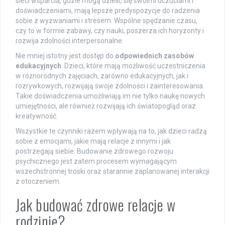
sieci wsparcia, gdzie mogą dzielić się swoimi uczuciami i
doświadczeniami, mają lepsze predyspozycje do radzenia
sobie z wyzwaniami i stresem. Wspólne spędzanie czasu,
czy to w formie zabawy, czy nauki, poszerza ich horyzonty i
rozwija zdolności interpersonalne.
Nie mniej istotny jest dostęp do
odpowiednich zasobów
edukacyjnych
. Dzieci, które mają możliwość uczestniczenia
w różnorodnych zajęciach, zarówno edukacyjnych, jak i
rozrywkowych, rozwijają swoje zdolności i zainteresowania.
Takie doświadczenia umożliwiają im nie tylko naukę nowych
umiejętności, ale również rozwijają ich światopogląd oraz
kreatywność.
Wszystkie te czynniki razem wpływają na to, jak dzieci radzą
sobie z emocjami, jakie mają relacje z innymi i jak
postrzegają siebie. Budowanie zdrowego rozwoju
psychicznego jest zatem procesem wymagającym
wszechstronnej troski oraz starannie zaplanowanej interakcji
z otoczeniem.
Jak budować zdrowe relacje w
rodzinie?