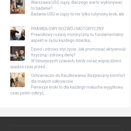
Warszawa USG ciąży, dlaczego warto wykonywać
to badanie?
Badanie USG w ciąży to nie tylko rutynowy krok, ale
…
PRAWIDŁOWY ROZWÓJ MOTORYCZNY
Prawidłowy rozwój motoryczny to fundamentalny
aspekt w życiu każdego dziecka, …
Dzieci i zdrowy styl życia: Jak promować aktywność
fizyczną i zdrową dietę?
W dzisiejszych czasach, kiedy coraz więcej dzieci
spędza czas przed …
Ochraniacze do Raczkowania: Bezpieczny komfort
dla małych odkrywców.
Pierwsze kroki to dla każdego malucha wyjątkowy
czas pełen odkryć, …