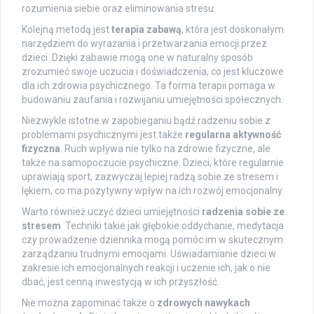
rozumienia siebie oraz eliminowania stresu.
Kolejną metodą jest
terapia zabawą
, która jest doskonałym
narzędziem do wyrażania i przetwarzania emocji przez
dzieci. Dzięki zabawie mogą one w naturalny sposób
zrozumieć swoje uczucia i doświadczenia, co jest kluczowe
dla ich zdrowia psychicznego. Ta forma terapii pomaga w
budowaniu zaufania i rozwijaniu umiejętności społecznych.
Niezwykle istotne w zapobieganiu bądź radzeniu sobie z
problemami psychicznymi jest także
regularna aktywność
fizyczna
. Ruch wpływa nie tylko na zdrowie fizyczne, ale
także na samopoczucie psychiczne. Dzieci, które regularnie
uprawiają sport, zazwyczaj lepiej radzą sobie ze stresem i
lękiem, co ma pozytywny wpływ na ich rozwój emocjonalny.
Warto również uczyć dzieci umiejętności
radzenia sobie ze
stresem
. Techniki takie jak głębokie oddychanie, medytacja
czy prowadzenie dziennika mogą pomóc im w skutecznym
zarządzaniu trudnymi emocjami. Uświadamianie dzieci w
zakresie ich emocjonalnych reakcji i uczenie ich, jak o nie
dbać, jest cenną inwestycją w ich przyszłość.
Nie można zapominać także o
zdrowych nawykach