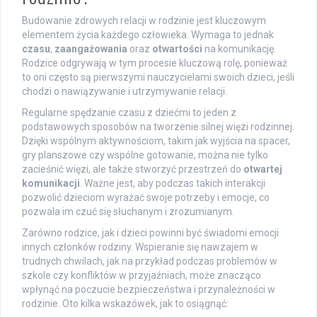
Budowanie zdrowych relacji w rodzinie jest kluczowym
elementem życia każdego człowieka. Wymaga to jednak
czasu
,
zaangażowania
oraz
otwartości
na komunikację.
Rodzice odgrywają w tym procesie kluczową rolę, ponieważ
to oni często są pierwszymi nauczycielami swoich dzieci, jeśli
chodzi o nawiązywanie i utrzymywanie relacji.
Regularne spędzanie czasu z dziećmi to jeden z
podstawowych sposobów na tworzenie silnej więzi rodzinnej.
Dzięki wspólnym aktywnościom, takim jak wyjścia na spacer,
gry planszowe czy wspólne gotowanie, można nie tylko
zacieśnić więzi, ale także stworzyć przestrzeń do
otwartej
komunikacji
. Ważne jest, aby podczas takich interakcji
pozwolić dzieciom wyrażać swoje potrzeby i emocje, co
pozwala im czuć się słuchanym i zrozumianym.
Zarówno rodzice, jak i dzieci powinni być świadomi emocji
innych członków rodziny. Wspieranie się nawzajem w
trudnych chwilach, jak na przykład podczas problemów w
szkole czy konfliktów w przyjaźniach, może znacząco
wpłynąć na poczucie bezpieczeństwa i przynależności w
rodzinie. Oto kilka wskazówek, jak to osiągnąć: