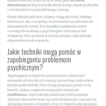
opiekunowie byli czujni na te zmiany, gdyż
wczesna
interwencja
jest kluczowa dla skutecznego wsparcia dziecka
i umożliwienia mu prawidłowego rozwoju.
Każde dziecko jest inne i objawy mogą się różnić, dlatego
istotne jest, aby z empatią i zrozumieniem podchodzić do
zauważanych zmian. W przypadku wątpliwości warto
rozważyć konsultację z psychologiem dziecięcym lub
terapeutą, który pomoże w ocenie sytuacji i zaproponuje
odpowiednie kroki wsparcia.
Jakie techniki mogą pomóc w
zapobieganiu problemom
psychicznym?
Zapobieganie problemom psychicznym u dzieci jest
niezwykle istotne dla ich rozwoju i przyszłego dobrostanu.
Istnieje wiele technik, które mogą znacząco pomóc w tej
kwestii. Jedną z najskuteczniejszych metod jest
mindfulness
, czyli praktyka uważności, która pozwala
dzieciom skoncentrować się na teraźniejszości i nauczyć się
zarządzać swoimi emocjami. Uczy to małych ludzi lepszego