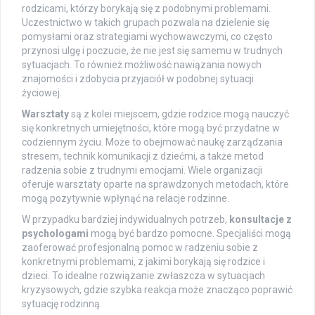
rodzicami, którzy borykają się z podobnymi problemami.
Uczestnictwo w takich grupach pozwala na dzielenie się
pomysłami oraz strategiami wychowawczymi, co często
przynosi ulgę i poczucie, że nie jest się samemu w trudnych
sytuacjach. To również możliwość nawiązania nowych
znajomości i zdobycia przyjaciół w podobnej sytuacji
życiowej.
Warsztaty
są z kolei miejscem, gdzie rodzice mogą nauczyć
się konkretnych umiejętności, które mogą być przydatne w
codziennym życiu. Może to obejmować naukę zarządzania
stresem, technik komunikacji z dziećmi, a także metod
radzenia sobie z trudnymi emocjami. Wiele organizacji
oferuje warsztaty oparte na sprawdzonych metodach, które
mogą pozytywnie wpłynąć na relacje rodzinne.
W przypadku bardziej indywidualnych potrzeb,
konsultacje z
psychologami
mogą być bardzo pomocne. Specjaliści mogą
zaoferować profesjonalną pomoc w radzeniu sobie z
konkretnymi problemami, z jakimi borykają się rodzice i
dzieci. To idealne rozwiązanie zwłaszcza w sytuacjach
kryzysowych, gdzie szybka reakcja może znacząco poprawić
sytuację rodzinną.